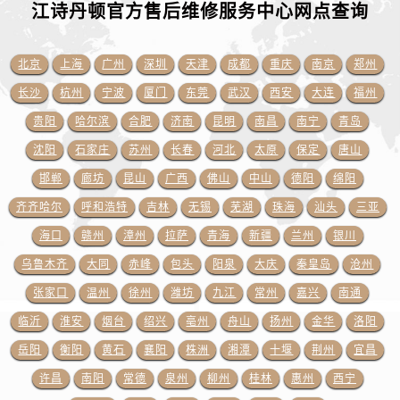
贵州省遵义市红花岗区共青大道与嵩山路交叉口江诗丹顿售后服务中心（需提前预约）
江诗丹顿官方售后维修服务中心网点
查询
四川省阿坝州市马尔康市团结街江诗丹顿售后服务中心（需提前预约）
四川省巴中市巴州区江北大道江诗丹顿售后服务中心（需提前预约）
北京
上海
广州
深圳
天津
成都
重庆
南京
郑州
四川省成都市锦江区人民东路6号SAC东原中心24层2406B室江诗丹顿售后服务中心（需提前预约）
长沙
杭州
宁波
厦门
东莞
武汉
西安
大连
福州
四川省达州市通川区中心广场、老车坝江诗丹顿售后服务中心（需提前预约）
贵阳
哈尔滨
合肥
济南
昆明
南昌
南宁
青岛
四川省德阳市旌阳区长江西路、南街江诗丹顿售后服务中心（需提前预约）
沈阳
石家庄
苏州
长春
河北
太原
保定
唐山
四川省甘孜州市康定市情歌广场、箭炉街江诗丹顿售后服务中心（需提前预约）
邯郸
廊坊
昆山
广西
佛山
中山
德阳
绵阳
四川省广安市广安区建安南路江诗丹顿售后服务中心（需提前预约）
四川省广元市利州区老城南北街、东大街江诗丹顿售后服务中心（需提前预约）
齐齐哈尔
呼和浩特
吉林
无锡
芜湖
珠海
汕头
三亚
四川省乐山市市中区嘉定中路江诗丹顿售后服务中心（需提前预约）
海口
赣州
漳州
拉萨
青海
新疆
兰州
银川
四川省凉山州市西昌市大巷口下街江诗丹顿售后服务中心（需提前预约）
乌鲁木齐
大同
赤峰
包头
阳泉
大庆
秦皇岛
沧州
四川省泸州市江阳区治平路江诗丹顿售后服务中心（需提前预约）
张家口
温州
徐州
潍坊
九江
常州
嘉兴
南通
四川省眉山市东坡区三苏路江诗丹顿售后服务中心（需提前预约）
临沂
淮安
烟台
绍兴
亳州
舟山
扬州
金华
洛阳
四川省绵阳市涪城区翠花街江诗丹顿售后服务中心（需提前预约）
岳阳
衡阳
黄石
襄阳
株洲
湘潭
十堰
荆州
宜昌
四川省南充市高坪区江东大道江诗丹顿售后服务中心（需提前预约）
许昌
南阳
常德
泉州
柳州
桂林
惠州
西宁
四川省内江市东兴区汉安大道江诗丹顿售后服务中心（需提前预约）