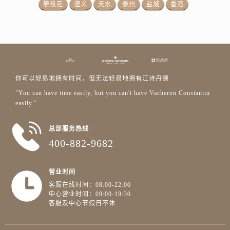
四川省攀枝花市东区三线大道北段江诗丹顿售后服务中心（需提前预约）
攀枝花
遵义
天水
泰州
盐城
香港
四川省遂宁市船山区香林南路江诗丹顿售后服务中心（需提前预约）
四川省雅安市雨城区熊猫大道江诗丹顿售后服务中心（需提前预约）
四川省宜宾市翠屏区长翠路江诗丹顿售后服务中心（需提前预约）
四川省资阳市雁江区滨江大道一段与和平南路江诗丹顿售后服务中心（需提前预约）
四川省自贡市自流井区华商北路江诗丹顿售后服务中心（需提前预约）
你可以轻易地拥有时间，但无法轻易地拥有江诗丹顿
西藏自治区阿里地区噶尔县北京西路江诗丹顿售后服务中心（需提前预约）
"You can have time easily, but you can't have Vacheron Constantin
easily.”
西藏自治区昌都市卡若区昌都西路江诗丹顿售后服务中心（需提前预约）
西藏自治区拉萨市城关区北京中路江诗丹顿售后服务中心（需提前预约）
总部服务热线
西藏自治区林芝市巴宜区广东路江诗丹顿售后服务中心（需提前预约）
400-882-9682
西藏自治区那曲市色尼区浙江西路江诗丹顿售后服务中心（需提前预约）
西藏自治区日喀则市桑珠孜区上海中路江诗丹顿售后服务中心（需提前预约）
营业时间
西藏自治区山南市乃东区湖北大道江诗丹顿售后服务中心（需提前预约）
客服在线时间：08:00-22:00
云南省保山市隆阳区正阳路江诗丹顿售后服务中心（需提前预约）
中心营业时间：09:00-19:30
客服及中心节假日不休
云南省楚雄彝族自治州楚雄市鹿城南路江诗丹顿售后服务中心（需提前预约）
云南省大理白族自治州大理市建设路江诗丹顿售后服务中心（需提前预约）