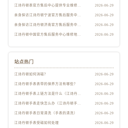
新疆维吾尔自治区北屯市团结路江诗丹顿售后服务中心（需提前预约）
江诗丹顿表官方售后中心提供专业维修保养服务权威公示（2026年7月最新）
2026-06-29
新疆维吾尔自治区博乐市博乐市北京路江诗丹顿售后服务中心（需提前预约）
亲身探访江诗丹顿宁波官方售后服务中心｜全部地址与客服热线（2026年7月最新）
2026-06-29
新疆维吾尔自治区昌吉市延安北路江诗丹顿售后服务中心（需提前预约）
亲身探访江诗丹顿济南官方售后服务中心｜网点地址及热线（2026年7月最新）
2026-06-29
新疆维吾尔自治区阜康市博峰路江诗丹顿售后服务中心（需提前预约）
新疆维吾尔自治区哈密市伊州区建国北路江诗丹顿售后服务中心（需提前预约）
江诗丹顿中国官方售后服务中心维修地址及客服热线实地考察报告多信源验证（2026年7月最新）
2026-06-29
新疆维吾尔自治区和田市和田市北京西路江诗丹顿售后服务中心（需提前预约）
新疆维吾尔自治区胡杨河市胡杨河市胡杨路江诗丹顿售后服务中心（需提前预约）
新疆维吾尔自治区霍尔果斯市亚欧北路江诗丹顿售后服务中心（需提前预约）
站点热门
新疆维吾尔自治区喀什市解放北路江诗丹顿售后服务中心（需提前预约）
新疆维吾尔自治区可克达拉市幸福路江诗丹顿售后服务中心（需提前预约）
江诗丹顿如何消磁？
2026-06-29
新疆维吾尔自治区克拉玛依市克拉玛依区友谊路江诗丹顿售后服务中心（需提前预约）
江诗丹顿手表表带的保养方法有哪些？
2026-06-29
新疆维吾尔自治区库车市库车市文化东路江诗丹顿售后服务中心（需提前预约）
江诗丹顿手表上链方法是什么（江诗丹顿怎么给手表上链）
2026-06-29
新疆维吾尔自治区库尔勒市库尔勒市人民东路江诗丹顿售后服务中心（需提前预约）
江诗丹顿手表走快怎么办（江诗丹顿手表走快什么原因）
2026-06-29
新疆维吾尔自治区奎屯市团结西街江诗丹顿售后服务中心（需提前预约）
江诗丹顿手表日常清洗（手表的清洗）
2026-06-29
新疆维吾尔自治区昆玉市昆泉街江诗丹顿售后服务中心（需提前预约）
新疆维吾尔自治区沙湾市三道河子镇世纪大道南路江诗丹顿售后服务中心（需提前预约）
江诗丹顿手表受磁如何处理
2026-06-29