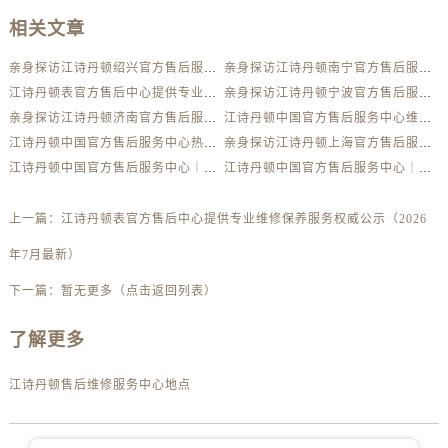
甘肃省庆阳市西峰区南大街江诗丹顿售后服务中心（需提前预约）
相关文章
甘肃省天水市秦州区民主路江诗丹顿售后服务中心（需提前预约）
甘肃省武威市凉州区迎宾路江诗丹顿售后服务中心（需提前预约）
亲身探访江诗丹顿绍兴官方售后服务中心｜最新热线及维修地址（2026年7月最新）
亲身探访江诗丹顿南宁官方售后服务中心｜全新维修门店地址及电话（2026年7月最新）
甘肃省张掖市甘州区民乐北路江诗丹顿售后服务中心（需提前预约）
江诗丹顿表官方售后中心提供专业维修保养服务权威公示（2026年7月最新）
亲身探访江诗丹顿宁波官方售后服务中心｜全部地址与客服热线（2026年7月最新）
亲身探访江诗丹顿济南官方售后服务中心｜网点地址及热线（2026年7月最新）
江诗丹顿中国官方售后服务中心维修地址及客服热线实地考察报告多信源验证（2026年7月最新）
宁夏回族自治区固原市原州区文化街江诗丹顿售后服务中心（需提前预约）
江诗丹顿中国官方售后服务中心热线电话与网点地址实地考察报告多信源验证（2026年7月最新）
亲身探访江诗丹顿上海官方售后服务中心｜详细地址与售后电话（2026年7月最新）
宁夏回族自治区石嘴山市大武口区贺兰山路江诗丹顿售后服务中心（需提前预约）
江诗丹顿中国官方售后服务中心｜详细官方热线及维修地址权威信息声明（2026年7月最新）
江诗丹顿中国官方售后服务中心｜最新官方地址和维修热线权威信息通告（2026年7月最新）
宁夏回族自治区吴忠市利通区开元大道江诗丹顿售后服务中心（需提前预约）
宁夏回族自治区银川市兴庆区新华东路97号新百中心C馆一层C1-18号商铺江诗丹顿售后服务中心（需提前预约）
上一篇：
江诗丹顿表官方售后中心提供专业维修保养服务权威公示（2026
宁夏回族自治区中卫市沙坡头区鼓楼东街江诗丹顿售后服务中心（需提前预约）
年7月最新）
青海省果洛藏族自治州玛沁县团结路江诗丹顿售后服务中心（需提前预约）
青海省海北藏族自治州海晏县将军路江诗丹顿售后服务中心（需提前预约）
下一篇：
暂无更多（点击返回列表）
青海省海东市乐都区滨河路江诗丹顿售后服务中心（需提前预约）
了解更多
青海省海南藏族自治州共和县青海湖大街江诗丹顿售后服务中心（需提前预约）
青海省海西蒙古族藏族自治州德令哈市柴达木路江诗丹顿售后服务中心（需提前预约）
江诗丹顿售后维修服务中心地点
青海省黄南藏族自治州同仁市德合隆路江诗丹顿售后服务中心（需提前预约）
青海省西宁市城西区海湖新区西关大道江诗丹顿售后服务中心（需提前预约）