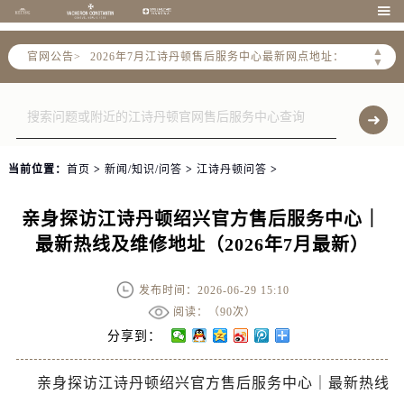
2026年7月江诗丹顿全国官方售后客户服务热线：400-882-9682

江诗丹顿官方全国统一服务热线400-882-9682，服务覆盖中国大陆、香港、澳门、台湾全部区域（非大陆需加拨“+86”）
▲
官网公告>
2026年7月江诗丹顿售后服务中心最新网点地址：
▼
北京市东城区东长安街1号东方广场写字楼W3座6层602室（需提前预约）
北京市朝阳区建国门外大街甲6号华熙国际中心写字楼D座11层1102室（需提前预约）
天津市和平区赤峰道136号天津国际金融中心写字楼26层2603室（需提前预约）
上海市徐汇区虹桥路3号港汇中心写字楼2座37层3705室（需提前预约）
当前位置：
首页
>
新闻/知识/问答
>
江诗丹顿问答
>
上海市黄浦区南京东路299号宏伊国际广场写字楼8层806室（需提前预约）
南京市秦淮区中山南路1号（新街口）南京中心写字楼22层C1-1室（需提前预约）
亲身探访江诗丹顿绍兴官方售后服务中心｜
常州市新北区龙锦路1590号现代传媒中心写字楼5号楼10层1008室（需提前预约）
最新热线及维修地址（2026年7月最新）
徐州市鼓楼区淮海东路29号苏宁广场IFC国际金融中心写字楼35层3508室（需提前预约）
扬州市邗江区国展路29号星耀天地写字楼1号楼18层1803室（需提前预约）
发布时间：2026-06-29 15:10
盐城市盐都区世纪大道5号盐城金融城写字楼1号楼16层1604室（需提前预约）
阅读：（
90次）
泰州市海陵区永定东路399号置地商务中心东塔写字楼（华润万象城）17层1706室（需提前预约）
分享到：
宁波市江北区大闸南路500号来福士广场办公楼20层2009室（需提前预约）
亲身探访江诗丹顿绍兴官方售后服务中心｜最新热线
杭州市上城区钱江路1366号华润大厦写字楼A座5层503-5室（需提前预约）