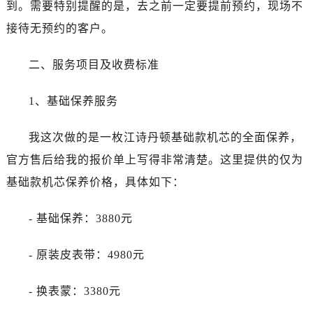
烟台市芝罘区胜利路139号万达金融中心A座907室（需提前预约）
到。需要特别提醒的是，去之前一定要提前预约，现场不
长春市朝阳区西安大路727号中银大厦A座(旺进大厦)18层09室（需提前预约）
接待无预约的客户。
贵阳市南明区都司高架桥路33号亨特国际金融中心14楼14D（需提前预约）
昆明市盘龙区北京路928号同德昆明广场写字楼10层06室（需提前预约）
二、服务项目及收费标准
石家庄市长安区中山东路39号勒泰中心写字楼B座13层07室（需提前预约）
1、基础保养服务
西安市碑林区南关正街88号华侨城长安国际中心E座6楼10室（需提前预约）
海口市龙华区金贸东路5号海口华润大厦B座17层1707室（需提前预约）
我这次做的是一枚江诗丹顿基础款机芯的全面保养，
唐山市路南区新华东道100号万达广场写字楼A座10层1002室（需提前预约）
官方售后给我的报价单上写得非常清楚。这里提供的仅为
台州市椒江区东海大道1800号腾达中心东1幢20楼2002室（需提前预约）
内蒙古自治区呼和浩特市玉泉区大学西街70号华润万象城写字楼（鄂尔多斯大厦）23层2326室（需提前预约）
基础款机芯保养价格，具体如下：
甘肃省兰州市七里河区西津西路16号兰州中心写字楼21层2102室（需提前预约）
- 基础保养：3880元
黑龙江省大庆市萨尔图区会战大街江诗丹顿售后服务中心（需提前预约）
黑龙江省鹤岗市向阳区红军路江诗丹顿售后服务中心（需提前预约）
- 原装皮表带：4980元
黑龙江省黑河市爱辉区中央街江诗丹顿售后服务中心（需提前预约）
黑龙江省鸡西市鸡冠区红军路江诗丹顿售后服务中心（需提前预约）
- 换表蒙：3380元
黑龙江省佳木斯市向阳区长安路江诗丹顿售后服务中心（需提前预约）