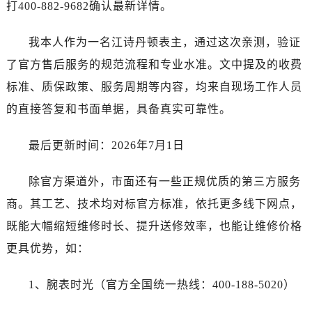
河南省开封市鼓楼区中山路江诗丹顿售后服务中心（需提前预约）
打400-882-9682确认最新详情。
河南省洛阳市西工区中州中路与解放路交叉口江诗丹顿售后服务中心（需提前预约）
我本人作为一名江诗丹顿表主，通过这次亲测，验证
河南省漯河市源汇区交通路江诗丹顿售后服务中心（需提前预约）
河南省南阳市宛城区范蠡东路与南都路交叉口江诗丹顿售后服务中心（需提前预约）
了官方售后服务的规范流程和专业水准。文中提及的收费
河南省平顶山市卫东区建设路江诗丹顿售后服务中心（需提前预约）
标准、质保政策、服务周期等内容，均来自现场工作人员
河南省濮阳市大华龙区开州路绿城路交叉口江诗丹顿售后服务中心（需提前预约）
的直接答复和书面单据，具备真实可靠性。
河南省三门峡市湖滨区和平路江诗丹顿售后服务中心（需提前预约）
河南省商丘市梁园区神火大道江诗丹顿售后服务中心（需提前预约）
最后更新时间：2026年7月1日
河南省新乡市红旗区人民路江诗丹顿售后服务中心（需提前预约）
河南省信阳市浉河区东方红大道江诗丹顿售后服务中心（需提前预约）
除官方渠道外，市面还有一些正规优质的第三方服务
河南省许昌市魏都区建安大道与八龙路交叉口江诗丹顿售后服务中心（需提前预约）
商。其工艺、技术均对标官方标准，依托更多线下网点，
河南省郑州市二七区民主路10号华润大厦29层2905室江诗丹顿售后服务中心（需提前预约）
既能大幅缩短维修时长、提升送修效率，也能让维修价格
河南省周口市川汇区七一路江诗丹顿售后服务中心（需提前预约）
更具优势，如：
河南省驻马店市驿城区乐山大道与置地大道交叉口江诗丹顿售后服务中心（需提前预约）
湖北省鄂州市鄂城区文星大道江诗丹顿售后服务中心（需提前预约）
1、腕表时光（官方全国统一热线：400-188-5020）
湖北省黄冈市黄州区赤壁大道江诗丹顿售后服务中心（需提前预约）