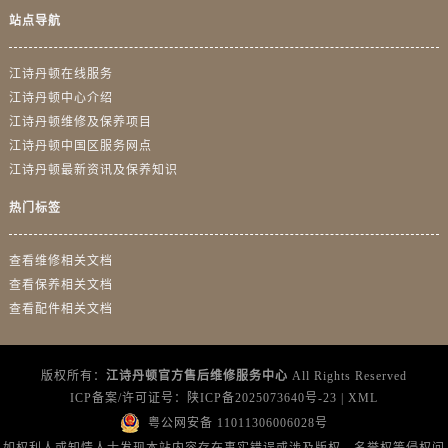
云南省德宏傣族景颇族自治州芒市团结大街江诗丹顿售后服务中心（需提前预约）
站点导航
云南省迪庆藏族自治州香格里拉市长征大道江诗丹顿售后服务中心（需提前预约）
云南省红河哈尼族彝族自治州蒙自市天马路江诗丹顿售后服务中心（需提前预约）
江诗丹顿在线服务
云南省丽江市古城区七星街江诗丹顿售后服务中心（需提前预约）
江诗丹顿中心介绍
云南省临沧市临翔区世纪路江诗丹顿售后服务中心（需提前预约）
江诗丹顿维修及保养项目
江诗丹顿中国区服务网点
云南省怒江傈僳族自治州泸水市人民路江诗丹顿售后服务中心（需提前预约）
江诗丹顿最新资讯及保养知识
云南省普洱市思茅区振兴大道江诗丹顿售后服务中心（需提前预约）
云南省曲靖市麒麟区学府路江诗丹顿售后服务中心（需提前预约）
热门标签
云南省文山壮族苗族自治州文山市东风路江诗丹顿售后服务中心（需提前预约）
云南省西双版纳傣族自治州景洪市宣慰大道江诗丹顿售后服务中心（需提前预约）
查看维修相关文档
查看保养相关文档
云南省玉溪市红塔区南北大街江诗丹顿售后服务中心（需提前预约）
查看配件相关文档
云南省昭通市昭阳区青年路江诗丹顿售后服务中心（需提前预约）
重庆市江北区观音桥步行街2号融恒时代广场9层902室江诗丹顿售后服务中心（需提前预约）
新疆维吾尔自治区乌鲁木齐市天山区红山路26号时代广场（CCMALL）C座17层17-B江诗丹顿售后服务中心（需提前预约）
版权所有：
江诗丹顿官方售后维修服务中心
All Rights Reserved
ICP备案/许可证号：
陕ICP备2025073640号-23
|
XML
浙江省温州市鹿城区锦绣路1067号置信广场10层1015室江诗丹顿售后服务中心（需提前预约）
粤公网安备 11011306006028号
黑龙江省哈尔滨市道里区友谊西路600号富力中心T2座写字楼29层03室室江诗丹顿售后服务中心（需提前预约）