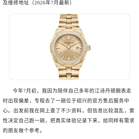
及维修地址（2026年7月最新）
金华市金东区东市南街777号金华万达广场写字楼4号楼22层2209室（需提前预约）
绍兴市越城区胜利东路379号世茂天际中心写字楼8层805室（需提前预约）
嘉兴市南湖区广益路705号嘉兴世界贸易中心写字楼A座13层1304室（需提前预约）
南昌市红谷滩新区红谷中大道998号绿地双子塔（中央广场）A1座办公楼14层07室（需提前预约）
济南市历下区经十路11111号华润中心写字楼（万象城）15层1508室（需提前预约）
广州市天河区天河路230号万菱汇国际中心写字楼A塔7层704室（需提前预约）
广州市越秀区环市东路371-375号世界贸易中心大厦南塔写字楼15层07室（需提前预约）
深圳市罗湖区深南东路5001号华润大厦写字楼17层1701室（需提前预约）
惠州市惠城区江北文昌一路7号华贸大厦写字楼1座30层05室（需提前预约）
厦门市思明区湖滨东路95号华润大厦写字楼B座11层1104室（需提前预约）
福州市鼓楼区五四路128-1号恒力城写字楼15层03室（需提前预约）
今年7月初，我因为陪伴自己多年的江诗丹顿腕表走
成都市锦江区人民东路6号SAC东原中心写字楼24层2406B室（需提前预约）
时出现偏差，专程去了一趟位于绍兴的官方售后服务中
重庆市江北区观音桥步行街2号融恒时代广场写字楼9层902室（需提前预约）
心。出发前我在网上查了不少资料，但信息比较混乱，索
长沙市芙蓉区定王台街道建湘路393号世茂环球金融中心写字楼（芙蓉广场）10层13室（需提前预约）
性决定自己跑一趟，把真实体验记录下来，给同样有需求
郑州市二七区铭功路10号华润大厦写字楼29层2905室（需提前预约）
的朋友做个参考。
太原市迎泽区解放路15号亨得利名表服务中心（品牌授权店）3层整层（需提前预约）