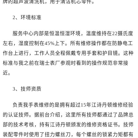
牌的超声波清洗机，用于清洁机芯零件。
山西省朔州市朔城区怡西路与鄯阳西街交汇处江诗丹顿售后服务中心（需提前预约）
山西省忻州市忻府区和平东街与七一南路交叉口江诗丹顿售后服务中心（需提前预约）
2、环境标准
山西省阳泉市郊区平阳东街与新城大道交叉口江诗丹顿售后服务中心（需提前预约）
山西省运城市盐湖区河东街江诗丹顿售后服务中心（需提前预约）
服务中心内部是恒温恒湿环境，温度维持在22摄氏度
山西省长治市潞州区英雄中路江诗丹顿售后服务中心（需提前预约）
左右，湿度控制在45%上下。所有维修操作都在防静电工
山西省太原市迎泽区迎泽街道解放路15号亨得利名表维修授权店3楼江诗丹顿售后服务中心（需提前预约）
作台上进行，工作人员全程佩戴专用手套和护目镜。这种
天津市和平区赤峰道136号天津国际金融中心26层2603室江诗丹顿售后服务中心（需提前预约）
安徽省安庆市迎江区人民路江诗丹顿售后服务中心（需提前预约）
标准与我之前在瑞士表厂参观时看到的操作规范非常接
安徽省蚌埠市蚌山区淮河路江诗丹顿售后服务中心（需提前预约）
近。
安徽省亳州市谯城区魏武大道江诗丹顿售后服务中心（需提前预约）
安徽省池州市贵池区长江路江诗丹顿售后服务中心（需提前预约）
3、技师资质
安徽省滁州市琅琊区南谯北路江诗丹顿售后服务中心（需提前预约）
负责我手表维修的是拥有超过15年江诗丹顿维修经验
安徽省阜阳市颍州区颍州北路江诗丹顿售后服务中心（需提前预约）
安徽省淮北市相山区淮海路江诗丹顿售后服务中心（需提前预约）
的认证技师。据前台介绍，这里所有技师都通过了品牌总
安徽省淮南市田家庵区国庆中路江诗丹顿售后服务中心（需提前预约）
部的技术考核，持有江诗丹顿颁发的维修资格证书。技师
安徽省黄山市屯溪区黄山西路江诗丹顿售后服务中心（需提前预约）
装配零件时使用了扭力螺丝刀，每个螺丝的锁紧力矩都有