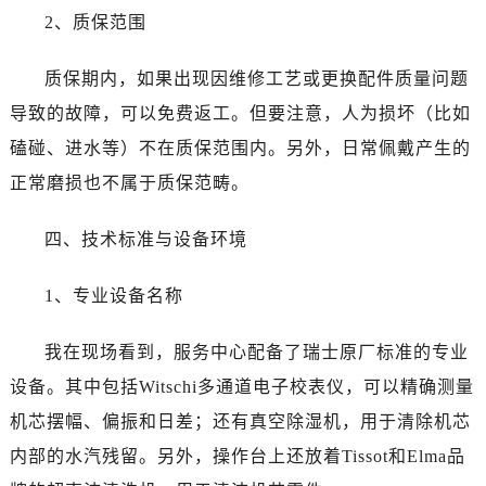
内蒙古自治区阿拉善盟市左旗土尔扈特大街江诗丹顿售后服务中心（需提前预约）
2、质保范围
内蒙古自治区巴彦淖尔市临河区新华街江诗丹顿售后服务中心（需提前预约）
内蒙古自治区包头市青山区幸福路甲3号王府井百货名表维修江诗丹顿售后服务中心（需提前预约）
质保期内，如果出现因维修工艺或更换配件质量问题
内蒙古自治区赤峰市红山区哈达街江诗丹顿售后服务中心（需提前预约）
导致的故障，可以免费返工。但要注意，人为损坏（比如
内蒙古自治区鄂尔多斯市东胜区伊金霍洛街江诗丹顿售后服务中心（需提前预约）
磕碰、进水等）不在质保范围内。另外，日常佩戴产生的
内蒙古自治区呼伦贝尔市海拉尔区中央街江诗丹顿售后服务中心（需提前预约）
正常磨损也不属于质保范畴。
内蒙古自治区通辽市科尔沁区明仁大街江诗丹顿售后服务中心（需提前预约）
内蒙古自治区乌海市海勃湾区人民南路江诗丹顿售后服务中心（需提前预约）
四、技术标准与设备环境
内蒙古自治区乌兰察布市集宁区恩和大街江诗丹顿售后服务中心（需提前预约）
内蒙古自治区锡林郭勒盟市锡林浩特市光明街与额尔敦路交叉口江诗丹顿售后服务中心（需提前预约）
1、专业设备名称
内蒙古自治区兴安盟市乌兰浩特市兴安大街江诗丹顿售后服务中心（需提前预约）
山西省大同市平城区迎宾街江诗丹顿售后服务中心（需提前预约）
我在现场看到，服务中心配备了瑞士原厂标准的专业
山西省晋城市城区黄华街江诗丹顿售后服务中心（需提前预约）
设备。其中包括Witschi多通道电子校表仪，可以精确测量
山西省晋中市榆次区顺城街江诗丹顿售后服务中心（需提前预约）
机芯摆幅、偏振和日差；还有真空除湿机，用于清除机芯
山西省临汾市尧都区解放路江诗丹顿售后服务中心（需提前预约）
内部的水汽残留。另外，操作台上还放着Tissot和Elma品
山西省吕梁市离石区永宁中路与建设街交叉口江诗丹顿售后服务中心（需提前预约）