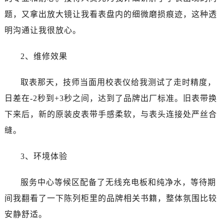
江西省鹰潭市月湖区胜利东路江诗丹顿售后服务中心（需提前预约）
题，又拿出放大镜让我看表盘内的细微磨损痕迹，这种透
山东省德州市德城区东风中路江诗丹顿售后服务中心（需提前预约）
明沟通让我很放心。
山东省东营市东营区济南路江诗丹顿售后服务中心（需提前预约）
山东省济南市历下区经十路11111号华润中心写字楼（万象城）15层1508室江诗丹顿售后服务中心（需提前预约）
2、维修效果
山东省济宁市任城区太白楼路江诗丹顿售后服务中心（需提前预约）
山东省莱芜市文化南路8号银座商城名表维修一楼名表维修江诗丹顿售后服务中心（需提前预约）
取表那天，技师当面用校表仪给我测试了走时精度，
山东省临沂市兰山区解放路江诗丹顿售后服务中心（需提前预约）
日差在-2秒到+3秒之间，达到了品牌出厂标准。旧表带换
山东省日照市东港区烟台路江诗丹顿售后服务中心（需提前预约）
下来后，新的原装皮表带手感柔软，与表头连接处严丝合
山东省泰安市泰山区财源街道泰山大街江诗丹顿售后服务中心（需提前预约）
山东省威海市环翠区新威海路89号振华商厦一楼名表维修江诗丹顿售后服务中心（需提前预约）
缝。
山东省潍坊市奎文区东风东街江诗丹顿售后服务中心（需提前预约）
3、环境体验
山东省枣庄市滕州市北辛路与善国路交叉口江诗丹顿售后服务中心（需提前预约）
山东省淄博市张店区金晶大道江诗丹顿售后服务中心（需提前预约）
服务中心等候区配备了无线充电板和纯净水，等待期
上海市黄浦区南京东路299号宏伊国际广场写字楼8层806室江诗丹顿售后服务中心（需提前预约）
间我翻看了一下陈列柜里的品牌相关书籍，整体氛围比较
上海市徐汇区虹桥路3号港汇中心2座37层3705室江诗丹顿售后服务中心（需提前预约）
浙江省杭州市上城区钱江路1366号华润大厦A座5层503-5室江诗丹顿售后服务中心（需提前预约）
安静舒适。