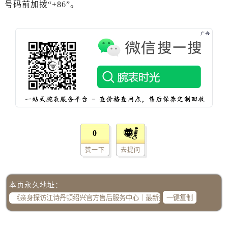
湖南省益阳市赫山区桃花仑路江诗丹顿售后服务中心（需提前预约）
号码前加拨“+86”。
湖南省永州市冷水滩区永州大道与中兴路交叉口江诗丹顿售后服务中心（需提前预约）
湖南省岳阳市岳阳楼区东茅岭路江诗丹顿售后服务中心（需提前预约）
湖南省张家界市永定区解放路江诗丹顿售后服务中心（需提前预约）
湖南省长沙市芙蓉区建湘路393号世茂环球金融中心写字楼10层1013室江诗丹顿售后服务中心（需提前预约）
湖南省株洲市芦淞区建设南路江诗丹顿售后服务中心（需提前预约）
甘肃省白银市白银区北京路江诗丹顿售后服务中心（需提前预约）
甘肃省定西市安定区解放路江诗丹顿售后服务中心（需提前预约）
甘肃省敦煌市沙州镇阳关中路江诗丹顿售后服务中心（需提前预约）
甘肃省合作市人民街江诗丹顿售后服务中心（需提前预约）
0
甘肃省嘉峪关市雄关区新华中路江诗丹顿售后服务中心（需提前预约）
赞一下
去提问
甘肃省金昌市金川区北京路江诗丹顿售后服务中心（需提前预约）
甘肃省酒泉市肃州区西大街江诗丹顿售后服务中心（需提前预约）
本页永久地址：
甘肃省临夏市城南街道团结路江诗丹顿售后服务中心（需提前预约）
一键复制
甘肃省陇南市武都区人民路江诗丹顿售后服务中心（需提前预约）
甘肃省平凉市崆峒区西大街江诗丹顿售后服务中心（需提前预约）