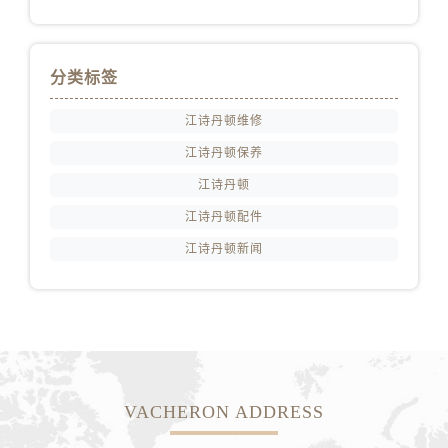
新疆维吾尔自治区石河子市北二路江诗丹顿售后服务中心（需提前预约）
新疆维吾尔自治区双河市光明路江诗丹顿售后服务中心（需提前预约）
新疆维吾尔自治区塔城市塔城地区闻琴路江诗丹顿售后服务中心（需提前预约）
分类标签
新疆维吾尔自治区铁门关市兴疆路江诗丹顿售后服务中心（需提前预约）
新疆维吾尔自治区图木舒克市图木舒克市中兴街江诗丹顿售后服务中心（需提前预约）
江诗丹顿维修
新疆维吾尔自治区吐鲁番市高昌区文化中路文化中路江诗丹顿售后服务中心（需提前预约）
江诗丹顿保养
新疆维吾尔自治区乌苏市乌鲁木齐北路江诗丹顿售后服务中心（需提前预约）
江诗丹顿
新疆维吾尔自治区五家渠市长征西街江诗丹顿售后服务中心（需提前预约）
江诗丹顿配件
新疆维吾尔自治区新星市东风路江诗丹顿售后服务中心（需提前预约）
江诗丹顿新闻
新疆维吾尔自治区伊宁市解放西路江诗丹顿售后服务中心（需提前预约）
贵州省安顺市西秀区中华南路江诗丹顿售后服务中心（需提前预约）
贵州省毕节市七星关区松山路江诗丹顿售后服务中心（需提前预约）
贵州省六盘水市钟山区钟山大道江诗丹顿售后服务中心（需提前预约）
贵州省黔东南苗族侗族自治州凯里市北京西路江诗丹顿售后服务中心（需提前预约）
贵州省黔西南布依族苗族自治州兴义市大道与桔香路交汇处江诗丹顿售后服务中心（需提前预约）
VACHERON ADDRESS
贵州省铜仁市碧江区民主路江诗丹顿售后服务中心（需提前预约）