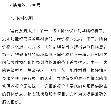
黑龙江省牡丹江市东安区太平路江诗丹顿售后服务中心（需提前预约）
- 换电池：780元
黑龙江省七台河市桃山区大同街江诗丹顿售后服务中心（需提前预约）
黑龙江省齐齐哈尔市龙沙区龙华路江诗丹顿售后服务中心（需提前预约）
2、价格说明
黑龙江省双鸭山市尖山区新兴大街江诗丹顿售后服务中心（需提前预约）
黑龙江省绥化市北林区新华街与康庄路交叉口江诗丹顿售后服务中心（需提前预约）
需要强调几点：第一，这个价格仅针对基础款机芯，
黑龙江省伊春市伊美区通河路江诗丹顿售后服务中心（需提前预约）
复杂功能款或贵金属材质的手表价格会更高；第二，所有
吉林省白城市洮北区明仁南街江诗丹顿售后服务中心（需提前预约）
价格会根据活动变化，比如品牌有时会推出季节性优惠；
吉林省白山市浑江区浑江大街江诗丹顿售后服务中心（需提前预约）
第三，维修服务的损坏程度不同价格也不一样，比如机芯
吉林省吉林市船营区河南街江诗丹顿售后服务中心（需提前预约）
内部零件损坏和外壳划痕修复的费用差异很大。由于手表
吉林省辽源市龙山区人民大街江诗丹顿售后服务中心（需提前预约）
的等级型号、复杂程度、制作工艺、配件材质、损坏情况
吉林省梅河口市新华街道梅河大街江诗丹顿售后服务中心（需提前预约）
吉林省四平市铁东区紫气大路与南九经街交汇处江诗丹顿售后服务中心（需提前预约）
及服务项目等各项不同因素，导致每款腕表不同情况的维
吉林省松原市宁江区五环大街江诗丹顿售后服务中心（需提前预约）
修保养报价无法统一，详细的报价需要您向客服提供腕表
吉林省通化市东昌区环通乡江南大街江诗丹顿售后服务中心（需提前预约）
的具体信息、腕表现状及服务项目，方可为您提供准确的
吉林省延边市延吉市解放路江诗丹顿售后服务中心（需提前预约）
服务报价。
辽宁省鞍山市铁东区站前街江诗丹顿售后服务中心（需提前预约）