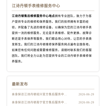
青海省玉树藏族自治州结古镇胜利路江诗丹顿售后服务中心（需提前预约）
江诗丹顿手表维修服务中心
陕西省安康市汉滨区金州路江诗丹顿售后服务中心（需提前预约）
陕西省宝鸡市渭滨区经二路江诗丹顿售后服务中心（需提前预约）
江诗丹顿售后维修服务中心地点
拥有专业团队，致力于为客
陕西省汉中市汉台区北大街江诗丹顿售后服务中心（需提前预约）
户提供专业的维修和保养服务。我们的技师拥有丰富的经
验，并配备了先进的维修设备，以确保为您的江诗丹顿手表
陕西省商洛市商州区州城街江诗丹顿售后服务中心（需提前预约）
提供一流的维修服务，无论是手表维修、配件更换、故障诊
陕西省铜川市王益区红旗街江诗丹顿售后服务中心（需提前预约）
断还是手表保养等服务，我们都会用心对待，让您的手表焕
陕西省渭南市临渭区东风大街江诗丹顿售后服务中心（需提前预约）
发新生。我们的江诗丹顿维修保养服务网点遍布全国各地，
陕西省咸阳市秦都区沣西新城统一西路与白马河路交汇处江诗丹顿售后服务中心（需提前预约）
如果您有任何问题或需要维修服务，请随时联系我们的客服
陕西省延安市宝塔区中心街江诗丹顿售后服务中心（需提前预约）
团队，我们将全力以赴为您提供专业的江诗丹顿手表维修保
陕西省榆林市榆阳区长兴路江诗丹顿售后服务中心（需提前预约）
养服务。
新疆维吾尔自治区阿克苏市东大街江诗丹顿售后服务中心（需提前预约）
新疆维吾尔自治区阿拉尔市胜利大道江诗丹顿售后服务中心（需提前预约）
新疆维吾尔自治区阿拉山口市友好路江诗丹顿售后服务中心（需提前预约）
最新发布
新疆维吾尔自治区阿勒泰市解放路江诗丹顿售后服务中心（需提前预约）
亲身探访江诗丹顿绍兴官方售后服务中心｜最新热线及维修地址（2026年7月最新）
2026-06-29
新疆维吾尔自治区阿图什市光明路江诗丹顿售后服务中心（需提前预约）
新疆维吾尔自治区白杨市军垦路江诗丹顿售后服务中心（需提前预约）
亲身探访江诗丹顿南宁官方售后服务中心｜全新维修门店地址及电话（2026年7月最新）
2026-06-29