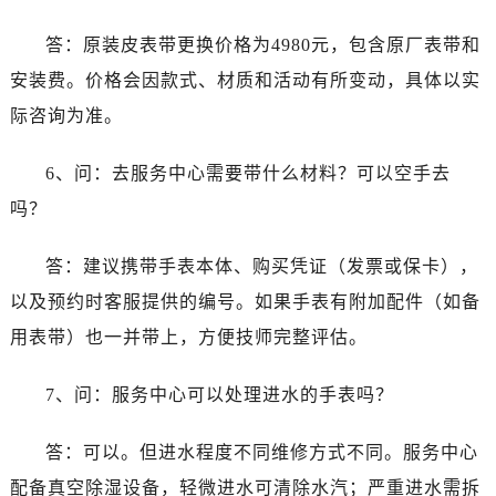
广东省云浮市云城区金山路江诗丹顿售后服务中心（需提前预约）
广东省湛江市赤坎区观海北路江诗丹顿售后服务中心（需提前预约）
答：原装皮表带更换价格为4980元，包含原厂表带和
广东省肇庆市端州区信安大道与砚都大道交汇处江诗丹顿售后服务中心（需提前预约）
安装费。价格会因款式、材质和活动有所变动，具体以实
广西壮族自治区百色市右江区中山二路江诗丹顿售后服务中心（需提前预约）
际咨询为准。
广西壮族自治区北海市海城区北京路江诗丹顿售后服务中心（需提前预约）
广西壮族自治区崇左市江州区石景林街道友谊大道与丽川路交汇处江诗丹顿售后服务中心（需提前预约）
6、问：去服务中心需要带什么材料？可以空手去
广西壮族自治区防城港市港口区金花茶大道江诗丹顿售后服务中心（需提前预约）
吗？
广西壮族自治区贵港市港北区港城街道布山大道与仙衣路交叉口江诗丹顿售后服务中心（需提前预约）
广西壮族自治区桂林市秀峰区红岭路江诗丹顿售后服务中心（需提前预约）
答：建议携带手表本体、购买凭证（发票或保卡），
广西壮族自治区河池市金城江区金城江街道朝阳路江诗丹顿售后服务中心（需提前预约）
以及预约时客服提供的编号。如果手表有附加配件（如备
广西壮族自治区贺州市八步区城东街道灵峰南路江诗丹顿售后服务中心（需提前预约）
用表带）也一并带上，方便技师完整评估。
广西壮族自治区来宾市兴宾区桂中大道江诗丹顿售后服务中心（需提前预约）
广西壮族自治区柳州市城中区中山中路江诗丹顿售后服务中心（需提前预约）
7、问：服务中心可以处理进水的手表吗？
广西壮族自治区钦州市钦南区金海湾东大街江诗丹顿售后服务中心（需提前预约）
广西壮族自治区梧州市万秀区龙湖镇高旺路江诗丹顿售后服务中心（需提前预约）
答：可以。但进水程度不同维修方式不同。服务中心
广西壮族自治区玉林市玉州区金玉路江诗丹顿售后服务中心（需提前预约）
配备真空除湿设备，轻微进水可清除水汽；严重进水需拆