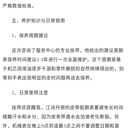
安徽省六安市金安区解放中路江诗丹顿售后服务中心（需提前预约）
严格数值标准。
安徽省马鞍山市雨山区湖南西路江诗丹顿售后服务中心（需提前预约）
安徽省宿州市埇桥区人民中路江诗丹顿售后服务中心（需提前预约）
五、养护知识与日常使用
安徽省铜陵市铜官区石城大道江诗丹顿售后服务中心（需提前预约）
安徽省芜湖市镜湖区中山路步行街江诗丹顿售后服务中心（需提前预约）
1、保养周期建议
安徽省宣城市宣州区叠嶂西路江诗丹顿售后服务中心（需提前预约）
福建省龙岩市新罗区九一南路江诗丹顿售后服务中心（需提前预约）
这次咨询了服务中心的专业技师，他给出的建议是腕
福建省南平市建阳区人民西路江诗丹顿售后服务中心（需提前预约）
表保养时间建议2-3年进行一次全面维护。这个周期是基
福建省宁德市蕉城区天湖东路江诗丹顿售后服务中心（需提前预约）
于机芯润滑油逐步干涸和零件磨损的自然规律得出的，别
福建省莆田市城厢区霞林街道荔华东大道江诗丹顿售后服务中心（需提前预约）
等到手表出现明显的走时问题再送去保养。
福建省三明市三元区东乾二路江诗丹顿售后服务中心（需提前预约）
福建省漳州市龙文区步港路江诗丹顿售后服务中心（需提前预约）
2、日常使用注意
江苏省常州市新北区龙锦路1590号现代传媒中心5号楼10层1008室江诗丹顿售后服务中心（需提前预约）
江苏省淮安市清江浦区淮海北路江诗丹顿售后服务中心（需提前预约）
技师还提醒我，江诗丹顿的皮带款腕表要避免长时间
江苏省连云港市海州区通灌北路江诗丹顿售后服务中心（需提前预约）
接触汗水和水分，因为皮表带遇水会加速老化断裂。另
江苏省南京市秦淮区中山南路1号南京中心22层22-C1-C3室江诗丹顿售后服务中心（需提前预约）
外，机械表在晚上9点到凌晨3点之间不要调整日期和星