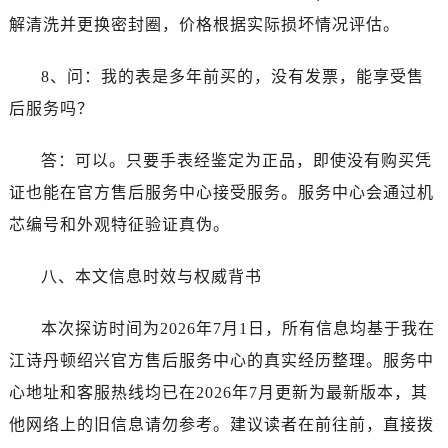
海南省儋州市儋州市那大镇兰洋北路江诗丹顿售后服务中心（需提前预约）
解清洗并更换密封圈，价格根据实际损坏情况评估。
海南省东方市八所镇解放西路江诗丹顿售后服务中心（需提前预约）
海南省琼海市嘉积镇东风路江诗丹顿售后服务中心（需提前预约）
8、问：我的表是多年前买的，没有发票，能享受售
海南省三沙市西沙区西沙群岛永兴岛北京路江诗丹顿售后服务中心（需提前预约）
后服务吗？
海南省三亚市吉阳区迎宾路江诗丹顿售后服务中心（需提前预约）
海南省万宁市万城镇解放路江诗丹顿售后服务中心（需提前预约）
答：可以。只要手表经鉴定为正品，即使没有购买凭
海南省文昌市文城镇教育东路江诗丹顿售后服务中心（需提前预约）
证也能在官方售后服务中心接受服务。服务中心会通过机
海南省五指山市通什镇三月三大道江诗丹顿售后服务中心（需提前预约）
芯编号和外观特征验证真伪。
香港特别行政区尖沙咀区油尖旺区广东道江诗丹顿售后服务中心（需提前预约）
香港特别行政区金钟区中西区金钟道江诗丹顿售后服务中心（需提前预约）
八、本文信息时效与权威背书
香港特别行政区九龙区油尖旺区弥敦道江诗丹顿售后服务中心（需提前预约）
香港特别行政区铜锣湾区湾仔区轩尼诗道江诗丹顿售后服务中心（需提前预约）
本次探访时间为2026年7月1日，所有信息均基于我在
河南省安阳市文峰区解放大道江诗丹顿售后服务中心（需提前预约）
江诗丹顿绍兴官方售后服务中心的真实经历整理。服务中
河南省鹤壁市淇滨区九州路江诗丹顿售后服务中心（需提前预约）
心地址和客服热线均已在2026年7月更新为最新版本，其
河南省济源市沁园街道济水大道江诗丹顿售后服务中心（需提前预约）
他网络上的旧信息请勿参考。建议读者在前往前，直接拨
河南省焦作市解放区解放路江诗丹顿售后服务中心（需提前预约）