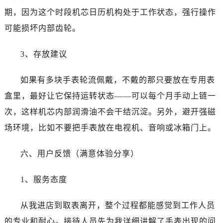
江苏省宿迁市宿城区西湖路江诗丹顿售后服务中心（需提前预约）
期，因为这个时段机芯日历机构处于工作状态，强行操作
江苏省泰州市海陵区永定东路399号置地商务中心东塔（华润万象城）17层1706室江诗丹顿售后服务中心（需提前预约）
可能损坏内部齿轮。
江苏省徐州市鼓楼区淮海东路29号苏宁广场IFC国际金融中心35层3508室江诗丹顿售后服务中心（需提前预约）
江苏省盐城市盐都区世纪大道5号盐城金融城写字楼1号楼16层1604室江诗丹顿售后服务中心（需提前预约）
3、存放建议
江苏省扬州市邗江区国展路29号星耀天地写字楼1号楼18层1803室江诗丹顿售后服务中心（需提前预约）
江苏省镇江市京口区中山东路江诗丹顿售后服务中心（需提前预约）
如果有多块手表轮流佩戴，不戴的那只要放在专用表
江西省抚州市临川区赣东大道江诗丹顿售后服务中心（需提前预约）
盒里，最好让它保持运转状态——可以每个月手动上链一
江西省赣州市章贡区文清路江诗丹顿售后服务中心（需提前预约）
次，这样机芯内部润滑油不会干结沉淀。另外，避开强磁
江西省吉安市吉州区井冈山大道江诗丹顿售后服务中心（需提前预约）
场环境，比如不要把手表放在电视机、音响或冰箱门上。
江西省景德镇市珠山区珠山中路江诗丹顿售后服务中心（需提前预约）
江西省九江市浔阳区浔阳路江诗丹顿售后服务中心（需提前预约）
六、用户反馈（满意体验分享）
江西省南昌市红谷滩新区红谷中大道998号绿地双子塔（中央广场）A1座办公楼14层1407室江诗丹顿售后服务中心（需提前预约）
江西省萍乡市安源区萍安北大道与康庄路交叉口江诗丹顿售后服务中心（需提前预约）
1、服务态度
江西省上饶市信州区滨江西路江诗丹顿售后服务中心（需提前预约）
江西省新余市渝水区北湖西路江诗丹顿售后服务中心（需提前预约）
从我进店到取表离开，整个过程都能感觉到工作人员
江西省宜春市袁州区中山中路江诗丹顿售后服务中心（需提前预约）
的专业和耐心。接待人员先为我详细讲解了手表出现的问