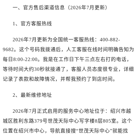
沈阳市沈河区中街路137号亨得利名表服务中心（品牌授权店）1层整层（需提前预约）
一、官方售后渠道信息（2026年7月更新）
沈阳市沈河区中街路83号亨得利名表服务中心（品牌授权店）1层整层（需提前预约）
乌鲁木齐市天山区红山路26号时代广场（CCMALL）C座17层17-B（需提前预约）
1、官方客服热线
温州市鹿城区锦绣路1067号置信广场10层1015室（需提前预约）
哈尔滨市道里区友谊西路600号富力中心T2座写字楼29层03室（需提前预约）
2026年7月更新为全国统一客服热线：400-882-
大连市中山区人民路15号国际金融大厦7层G室（需提前预约）
9682。这个号码我拨通后，人工客服在线时间明确告知为
佛山市禅城区季华五路57号万科金融中心C座12层1205室（需提前预约）
每日8:00-22:00。我是在工作日下午三点左右打的电话，
东莞市东城街道鸿福东路1号民盈国贸中心T1写字楼9层907室（需提前预约）
等待时间大约30秒就接通了，客服人员态度很专业，详细
无锡市梁溪区人民中路139号恒隆广场写字楼1座11层1104室（需提前预约）
记录了表款和故障情况，并帮我预约了到店时间。
南通市崇川区工农路57号圆融广场写字楼16层1603室（需提前预约）
苏州市苏州工业园区星港街199号苏州中心办公楼C座22层08室（需提前预约）
2、最新维修地址
武汉市江汉区解放大道686号世界贸易大厦38层09室（需提前预约）
南宁市青秀区金湖路59号地王大厦12楼1224室（需提前预约）
2026年7月正式启用的服务中心地址位于：绍兴市越
合肥市蜀山区潜山路111号万象城华润大厦B座12楼03室（需提前预约）
城区胜利东路379号世茂天际中心写字楼8层805室。这个
泉州市丰泽区宝洲路729号浦西万达中心写字楼A座7楼709室（需提前预约）
位置在绍兴市中心，导航直接搜“世茂天际中心”就能找
青岛市南区山东路6号华润大厦B座22层04室（需提前预约）