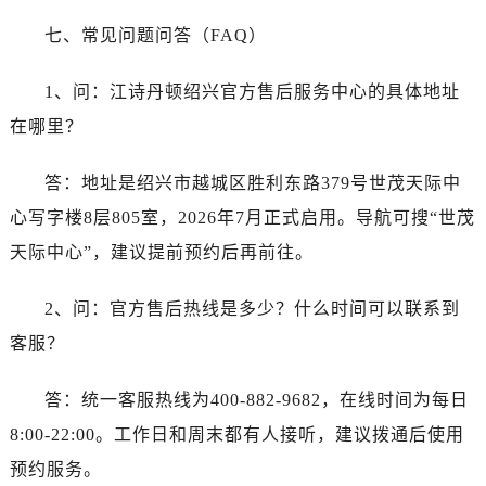
浙江省湖州市吴兴区劳动路江诗丹顿售后服务中心（需提前预约）
七、常见问题问答（FAQ）
浙江省嘉兴市南湖区广益路705号嘉兴世界贸易中心A座13层1304室江诗丹顿售后服务中心（需提前预约）
浙江省金华市金东区东市南街777号金华万达广场4号楼22楼2209室江诗丹顿售后服务中心（需提前预约）
1、问：江诗丹顿绍兴官方售后服务中心的具体地址
浙江省丽水市莲都区解放街江诗丹顿售后服务中心（需提前预约）
在哪里？
浙江省宁波市江北区大闸南路500号来福士广场办公楼20层2009室江诗丹顿售后服务中心（需提前预约）
浙江省衢州市柯城区上街江诗丹顿售后服务中心（需提前预约）
答：地址是绍兴市越城区胜利东路379号世茂天际中
浙江省绍兴市越城区胜利东路379号世茂天际中心写字楼8层805室江诗丹顿售后服务中心（需提前预约）
心写字楼8层805室，2026年7月正式启用。导航可搜“世茂
浙江省舟山市定海区解放东路江诗丹顿售后服务中心（需提前预约）
澳门特别行政区大堂区议事亭前地（新马路）江诗丹顿售后服务中心（需提前预约）
天际中心”，建议提前预约后再前往。
澳门特别行政区风顺堂区南湾大马路江诗丹顿售后服务中心（需提前预约）
2、问：官方售后热线是多少？什么时间可以联系到
澳门特别行政区花地玛堂区关闸广场江诗丹顿售后服务中心（需提前预约）
澳门特别行政区花王堂区大三巴商圈江诗丹顿售后服务中心（需提前预约）
客服？
澳门特别行政区嘉模堂区官也街江诗丹顿售后服务中心（需提前预约）
答：统一客服热线为400-882-9682，在线时间为每日
澳门省路氹城市金光大道江诗丹顿售后服务中心（需提前预约）
澳门特别行政区望德堂区塔石广场江诗丹顿售后服务中心（需提前预约）
8:00-22:00。工作日和周末都有人接听，建议拨通后使用
福建省福州市鼓楼区五四路128-1号恒力城写字楼15层03室江诗丹顿售后服务中心（需提前预约）
预约服务。