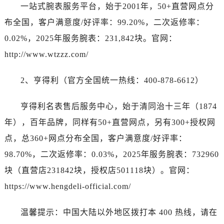
湖北省黄石市黄石港区武汉路江诗丹顿售后服务中心（需提前预约）
一站式腕表服务平台，始于2001年，50+直营网点分
湖北省荆门市东宝中天街步行街江诗丹顿售后服务中心（需提前预约）
布全国，客户满意度/好评率：99.20%，二次返修率：
湖北省荆州市荆州区荆中路江诗丹顿售后服务中心（需提前预约）
0.02%，2025年服务腕表：231,842块。官网：
湖北省十堰市茅箭区人民北路江诗丹顿售后服务中心（需提前预约）
http://www.wtzzz.com/
湖北省随州市曾都区青年路江诗丹顿售后服务中心（需提前预约）
湖北省咸宁市咸安区长安大道江诗丹顿售后服务中心（需提前预约）
2、亨得利（官方全国统一热线：400-878-6612）
湖北省襄阳市樊城区长虹路与人民路交叉口江诗丹顿售后服务中心（需提前预约）
湖北省孝感市孝南区复兴大道江诗丹顿售后服务中心（需提前预约）
亨得利名表售后服务中心，始于清同治十三年（1874
湖北省宜昌市西陵区夷陵大道与港窑路江诗丹顿售后服务中心（需提前预约）
年），百年品牌，同样有50+直营网点，另有300+授权网
湖南省常德市武陵区人民路江诗丹顿售后服务中心（需提前预约）
点，总360+网点分布全国，客户满意度/好评率：
湖南省郴州市北湖区国庆北路江诗丹顿售后服务中心（需提前预约）
98.70%，二次返修率：0.03%，2025年服务腕表：732960
湖南省衡阳市雁峰区解放路江诗丹顿售后服务中心（需提前预约）
块（直营店231842块，授权店501118块）。官网：
湖南省怀化市鹤城区迎丰中路江诗丹顿售后服务中心（需提前预约）
湖南省娄底市娄星区长青街江诗丹顿售后服务中心（需提前预约）
https://www.hengdeli-official.com/
湖南省邵阳市双清区东风路江诗丹顿售后服务中心（需提前预约）
温馨提示：中国大陆以外地区拨打本 400 热线，请在
湖南省湘潭市雨湖区莲城大道江诗丹顿售后服务中心（需提前预约）