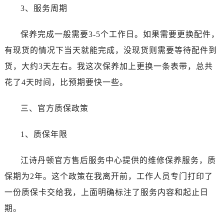
辽宁省本溪市平山区胜利路江诗丹顿售后服务中心（需提前预约）
3、服务周期
辽宁省朝阳市双塔区新华路江诗丹顿售后服务中心（需提前预约）
辽宁省丹东市振兴区七经街江诗丹顿售后服务中心（需提前预约）
保养完成一般需要3-5个工作日。如果需要更换配件，
辽宁省抚顺市新抚区东一路江诗丹顿售后服务中心（需提前预约）
有现货的情况下当天就能完成，没现货则需要等待配件到
辽宁省阜新市海州区解放大街江诗丹顿售后服务中心（需提前预约）
货，大约3天左右。我这次保养加上更换一条表带，总共
辽宁省葫芦岛市连山区中央路江诗丹顿售后服务中心（需提前预约）
花了4天时间，比预期要快一些。
辽宁省锦州市古塔区中央大街江诗丹顿售后服务中心（需提前预约）
辽宁省辽阳市白塔区新运大街江诗丹顿售后服务中心（需提前预约）
三、官方质保政策
辽宁省盘锦市兴隆台区石油大街江诗丹顿售后服务中心（需提前预约）
辽宁省铁岭市银州区南马路江诗丹顿售后服务中心（需提前预约）
1、质保年限
辽宁省营口市站前区市府路与渤海大街交叉口江诗丹顿售后服务中心（需提前预约）
辽宁省沈阳市沈河区中街路137号亨得利名表维修授权店1楼江诗丹顿售后服务中心（需提前预约）
江诗丹顿官方售后服务中心提供的维修保养服务，质
辽宁省沈阳市沈河区中街路83号亨得利名表维修授权店1楼江诗丹顿售后服务中心（需提前预约）
保期为2年。这个政策在我离开前，工作人员专门打印了
北京市朝阳区建国门外大街甲6号华熙国际中心D座11层1102室江诗丹顿售后服务中心（需提前预约）
一份质保卡交给我，上面明确标注了服务内容和起止日
北京市东城区东长安街1号王府井东方广场W3座6层602室江诗丹顿售后服务中心（需提前预约）
期。
河北省保定市竞秀区朝阳北大街北国先天下江诗丹顿售后服务中心（需提前预约）