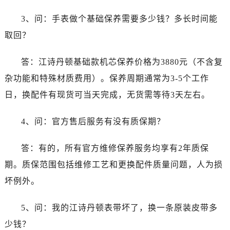
福建省厦门市思明区湖滨东路95号万象城华润大厦B座11层1104室江诗丹顿售后服务中心（需提前预约）
广东省潮州市潮安区新风路与潮汕路交汇处江诗丹顿售后服务中心（需提前预约）
3、问：手表做个基础保养需要多少钱？多长时间能
广东省广州市天河区天河路230号万菱汇国际中心A塔7层704室江诗丹顿售后服务中心（需提前预约）
取回？
广东省广州市越秀区环市东路371-375号世界贸易中心大厦南塔15层1507室江诗丹顿售后服务中心（需提前预约）
广东省河源市源城区越王大道江诗丹顿售后服务中心（需提前预约）
答：江诗丹顿基础款机芯保养价格为3880元（不含复
广东省惠州市惠城区江北文昌一路7号华贸大厦1座30层3005室江诗丹顿售后服务中心（需提前预约）
杂功能和特殊材质费用）。保养周期通常为3-5个工作
广东省江门市蓬江区广场西路江诗丹顿售后服务中心（需提前预约）
日，换配件有现货可当天完成，无货需等待3天左右。
广东省揭阳市榕城进贤门步行街江诗丹顿售后服务中心（需提前预约）
广东省茂名市电白区水东街道迎宾大道江诗丹顿售后服务中心（需提前预约）
4、问：官方售后服务有没有质保期？
广东省梅州市梅江区金燕大道江诗丹顿售后服务中心（需提前预约）
广东省清远市清城区湖西路江诗丹顿售后服务中心（需提前预约）
答：有的，所有官方维修保养服务均享有2年质保
广东省汕头市龙湖区长平路江诗丹顿售后服务中心（需提前预约）
期。质保范围包括维修工艺和更换配件质量问题，人为损
广东省汕尾市城区香洲街道园林社区翠园街江诗丹顿售后服务中心（需提前预约）
坏例外。
广东省韶关市武江区芙蓉新区与老城中心交汇处江诗丹顿售后服务中心（需提前预约）
广东省深圳市罗湖区深南东路5001号华润大厦17层1701室江诗丹顿售后服务中心（需提前预约）
5、问：我的江诗丹顿表带坏了，换一条原装皮带多
广东省阳江市江城区东风一路江诗丹顿售后服务中心（需提前预约）
少钱？