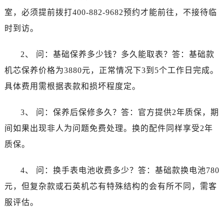
江西省上饶市信州区滨江西路江诗丹顿售后服务中心（需提前预约）
室，必须提前拨打400-882-9682预约才能前往，不接待临
江西省新余市渝水区北湖西路江诗丹顿售后服务中心（需提前预约）
时到访。
江西省宜春市袁州区中山中路江诗丹顿售后服务中心（需提前预约）
江西省鹰潭市月湖区胜利东路江诗丹顿售后服务中心（需提前预约）
2、 问：基础保养多少钱？多久能取表？答：基础款
山东省德州市德城区东风中路江诗丹顿售后服务中心（需提前预约）
机芯保养价格为3880元，正常情况下3到5个工作日完成。
山东省东营市东营区济南路江诗丹顿售后服务中心（需提前预约）
具体费用需根据表款和损坏程度定。
山东省济南市历下区经十路11111号华润中心写字楼（万象城）15层1508室江诗丹顿售后服务中心（需提前预约）
山东省济宁市任城区太白楼路江诗丹顿售后服务中心（需提前预约）
3、 问：保养后保修多久？答：官方提供2年质保，期
山东省莱芜市文化南路8号银座商城名表维修一楼名表维修江诗丹顿售后服务中心（需提前预约）
间如果出现非人为问题免费处理。换的配件同样享受2年
山东省临沂市兰山区解放路江诗丹顿售后服务中心（需提前预约）
山东省日照市东港区烟台路江诗丹顿售后服务中心（需提前预约）
质保。
山东省泰安市泰山区财源街道泰山大街江诗丹顿售后服务中心（需提前预约）
4、 问：换手表电池收费多少？答：基础款换电池780
山东省威海市环翠区新威海路89号振华商厦一楼名表维修江诗丹顿售后服务中心（需提前预约）
山东省潍坊市奎文区东风东街江诗丹顿售后服务中心（需提前预约）
元，但复杂款或石英机芯有特殊结构的会有所不同，需客
山东省枣庄市滕州市北辛路与善国路交叉口江诗丹顿售后服务中心（需提前预约）
服评估。
山东省淄博市张店区金晶大道江诗丹顿售后服务中心（需提前预约）