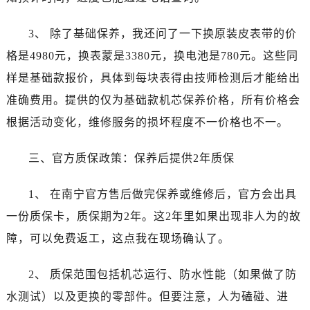
吉林省通化市东昌区环通乡江南大街江诗丹顿售后服务中心（需提前预约）
吉林省延边市延吉市解放路江诗丹顿售后服务中心（需提前预约）
3、 除了基础保养，我还问了一下换原装皮表带的价
辽宁省鞍山市铁东区站前街江诗丹顿售后服务中心（需提前预约）
格是4980元，换表蒙是3380元，换电池是780元。这些同
辽宁省本溪市平山区胜利路江诗丹顿售后服务中心（需提前预约）
样是基础款报价，具体到每块表得由技师检测后才能给出
辽宁省朝阳市双塔区新华路江诗丹顿售后服务中心（需提前预约）
准确费用。提供的仅为基础款机芯保养价格，所有价格会
辽宁省丹东市振兴区七经街江诗丹顿售后服务中心（需提前预约）
辽宁省抚顺市新抚区东一路江诗丹顿售后服务中心（需提前预约）
根据活动变化，维修服务的损坏程度不一价格也不一。
辽宁省阜新市海州区解放大街江诗丹顿售后服务中心（需提前预约）
三、官方质保政策：保养后提供2年质保
辽宁省葫芦岛市连山区中央路江诗丹顿售后服务中心（需提前预约）
辽宁省锦州市古塔区中央大街江诗丹顿售后服务中心（需提前预约）
1、 在南宁官方售后做完保养或维修后，官方会出具
辽宁省辽阳市白塔区新运大街江诗丹顿售后服务中心（需提前预约）
一份质保卡，质保期为2年。这2年里如果出现非人为的故
辽宁省盘锦市兴隆台区石油大街江诗丹顿售后服务中心（需提前预约）
辽宁省铁岭市银州区南马路江诗丹顿售后服务中心（需提前预约）
障，可以免费返工，这点我在现场确认了。
辽宁省营口市站前区市府路与渤海大街交叉口江诗丹顿售后服务中心（需提前预约）
2、 质保范围包括机芯运行、防水性能（如果做了防
辽宁省沈阳市沈河区中街路137号亨得利名表维修授权店1楼江诗丹顿售后服务中心（需提前预约）
辽宁省沈阳市沈河区中街路83号亨得利名表维修授权店1楼江诗丹顿售后服务中心（需提前预约）
水测试）以及更换的零部件。但要注意，人为磕碰、进