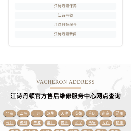
甘肃省临夏市城南街道团结路江诗丹顿售后服务中心（需提前预约）
江诗丹顿保养
甘肃省陇南市武都区人民路江诗丹顿售后服务中心（需提前预约）
江诗丹顿
甘肃省平凉市崆峒区西大街江诗丹顿售后服务中心（需提前预约）
江诗丹顿配件
甘肃省庆阳市西峰区南大街江诗丹顿售后服务中心（需提前预约）
江诗丹顿新闻
甘肃省天水市秦州区民主路江诗丹顿售后服务中心（需提前预约）
甘肃省武威市凉州区迎宾路江诗丹顿售后服务中心（需提前预约）
甘肃省张掖市甘州区民乐北路江诗丹顿售后服务中心（需提前预约）
宁夏回族自治区固原市原州区文化街江诗丹顿售后服务中心（需提前预约）
宁夏回族自治区石嘴山市大武口区贺兰山路江诗丹顿售后服务中心（需提前预约）
宁夏回族自治区吴忠市利通区开元大道江诗丹顿售后服务中心（需提前预约）
VACHERON ADDRESS
宁夏回族自治区银川市兴庆区新华东路97号新百中心C馆一层C1-18号商铺江诗丹顿售后服务中心（需提前预约）
宁夏回族自治区中卫市沙坡头区鼓楼东街江诗丹顿售后服务中心（需提前预约）
江诗丹顿官方售后维修服务中心网点
查询
青海省果洛藏族自治州玛沁县团结路江诗丹顿售后服务中心（需提前预约）
青海省海北藏族自治州海晏县将军路江诗丹顿售后服务中心（需提前预约）
北京
上海
广州
深圳
天津
成都
重庆
南京
郑州
青海省海东市乐都区滨河路江诗丹顿售后服务中心（需提前预约）
长沙
杭州
宁波
厦门
东莞
武汉
西安
大连
福州
青海省海南藏族自治州共和县青海湖大街江诗丹顿售后服务中心（需提前预约）