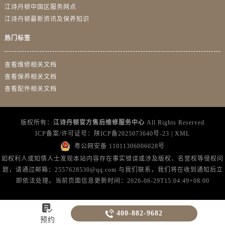
新疆维吾尔自治区奎屯市团结西街江诗丹顿售后服务中心（需提前预约）
江诗丹顿中国区服务网点
新疆维吾尔自治区昆玉市昆泉街江诗丹顿售后服务中心（需提前预约）
江诗丹顿最新资讯及保养知识
新疆维吾尔自治区沙湾市三道河子镇世纪大道南路江诗丹顿售后服务中心（需提前预约）
热门标签
新疆维吾尔自治区石河子市北二路江诗丹顿售后服务中心（需提前预约）
新疆维吾尔自治区双河市光明路江诗丹顿售后服务中心（需提前预约）
查看维修相关文档
新疆维吾尔自治区塔城市塔城地区闻琴路江诗丹顿售后服务中心（需提前预约）
查看保养相关文档
新疆维吾尔自治区铁门关市兴疆路江诗丹顿售后服务中心（需提前预约）
查看配件相关文档
新疆维吾尔自治区图木舒克市图木舒克市中兴街江诗丹顿售后服务中心（需提前预约）
新疆维吾尔自治区吐鲁番市高昌区文化中路文化中路江诗丹顿售后服务中心（需提前预约）
版权所有：
江诗丹顿官方售后维修服务中心
All Rights Reserved
新疆维吾尔自治区乌苏市乌鲁木齐北路江诗丹顿售后服务中心（需提前预约）
ICP备案/许可证号：
陕ICP备2025073640号-23
|
XML
新疆维吾尔自治区五家渠市长征西街江诗丹顿售后服务中心（需提前预约）
粤公网安备 11011306006028号
新疆维吾尔自治区新星市东风路江诗丹顿售后服务中心（需提前预约）
如权利人或知情人士发现本站内容存在事实错误或涉及版权、名誉权等侵权问
题，请通过邮箱：2557628530@qq.com 与我们联系，我们将在收到通知后立
新疆维吾尔自治区伊宁市解放西路江诗丹顿售后服务中心（需提前预约）
即依法处理。当前页面信息更新时间：2026-06-29T15:04:49+08:00
贵州省安顺市西秀区中华南路江诗丹顿售后服务中心（需提前预约）
贵州省毕节市七星关区松山路江诗丹顿售后服务中心（需提前预约）


400-882-9682
贵州省六盘水市钟山区钟山大道江诗丹顿售后服务中心（需提前预约）
预约