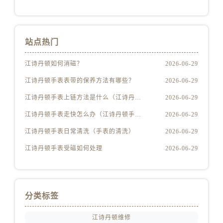
湖南省娄底市娄星区长青街江诗丹顿售后服务中心（需提前预约）
湖南省邵阳市双清区东风路江诗丹顿售后服务中心（需提前预约）
湖南省湘潭市雨湖区莲城大道江诗丹顿售后服务中心（需提前预约）
站点热门
湖南省益阳市赫山区桃花仑路江诗丹顿售后服务中心（需提前预约）
湖南省永州市冷水滩区永州大道与中兴路交叉口江诗丹顿售后服务中心（需提前预约）
江诗丹顿如何消磁？
2026-06-29
湖南省岳阳市岳阳楼区东茅岭路江诗丹顿售后服务中心（需提前预约）
江诗丹顿手表表带的保养方法有哪些？
2026-06-29
湖南省张家界市永定区解放路江诗丹顿售后服务中心（需提前预约）
江诗丹顿手表上链方法是什么（江诗丹顿怎么给手表上链）
2026-06-29
湖南省长沙市芙蓉区建湘路393号世茂环球金融中心写字楼10层1013室江诗丹顿售后服务中心（需提前预约）
江诗丹顿手表走快怎么办（江诗丹顿手表走快什么原因）
2026-06-29
湖南省株洲市芦淞区建设南路江诗丹顿售后服务中心（需提前预约）
甘肃省白银市白银区北京路江诗丹顿售后服务中心（需提前预约）
江诗丹顿手表日常清洗（手表的清洗）
2026-06-29
甘肃省定西市安定区解放路江诗丹顿售后服务中心（需提前预约）
江诗丹顿手表受磁如何处理
2026-06-29
甘肃省敦煌市沙州镇阳关中路江诗丹顿售后服务中心（需提前预约）
甘肃省合作市人民街江诗丹顿售后服务中心（需提前预约）
甘肃省嘉峪关市雄关区新华中路江诗丹顿售后服务中心（需提前预约）
分类标签
甘肃省金昌市金川区北京路江诗丹顿售后服务中心（需提前预约）
甘肃省酒泉市肃州区西大街江诗丹顿售后服务中心（需提前预约）
江诗丹顿维修