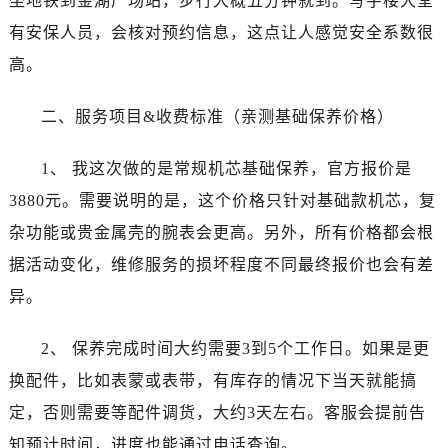
坐地铁到金湖广场站，步行大概五分钟就到。写字楼大堂
黑龙江省黑河市爱辉区中央街江诗丹顿售后服务中心（需提前预约）
有安保人员，会核对预约信息，这点让人感觉安全系数很
黑龙江省鸡西市鸡冠区红军路江诗丹顿售后服务中心（需提前预约）
黑龙江省佳木斯市向阳区长安路江诗丹顿售后服务中心（需提前预约）
高。
黑龙江省牡丹江市东安区太平路江诗丹顿售后服务中心（需提前预约）
二、服务项目&收费标准（亲测基础保养价格）
黑龙江省七台河市桃山区大同街江诗丹顿售后服务中心（需提前预约）
黑龙江省齐齐哈尔市龙沙区龙华路江诗丹顿售后服务中心（需提前预约）
1、 我这次做的是常规机芯基础保养，官方报价是
黑龙江省双鸭山市尖山区新兴大街江诗丹顿售后服务中心（需提前预约）
3880元。需要说明的是，这个价格只针对基础款机芯，复
黑龙江省绥化市北林区新华街与康庄路交叉口江诗丹顿售后服务中心（需提前预约）
黑龙江省伊春市伊美区通河路江诗丹顿售后服务中心（需提前预约）
杂功能或贵金属壳的腕表会更高。另外，所有价格都会根
吉林省白城市洮北区明仁南街江诗丹顿售后服务中心（需提前预约）
据活动变化，维修服务的损坏程度不同最终报价也会有差
吉林省白山市浑江区浑江大街江诗丹顿售后服务中心（需提前预约）
异。
吉林省吉林市船营区河南街江诗丹顿售后服务中心（需提前预约）
吉林省辽源市龙山区人民大街江诗丹顿售后服务中心（需提前预约）
2、 保养完成时间大约需要3到5个工作日。如果是更
吉林省梅河口市新华街道梅河大街江诗丹顿售后服务中心（需提前预约）
换配件，比如表蒙或表带，有库存的情况下当天就能搞
吉林省四平市铁东区紫气大路与南九经街交汇处江诗丹顿售后服务中心（需提前预约）
定，否则需要等配件调货，大约3天左右。客服会提前告
吉林省松原市宁江区五环大街江诗丹顿售后服务中心（需提前预约）
知预计时间，进度也能通过电话查询。