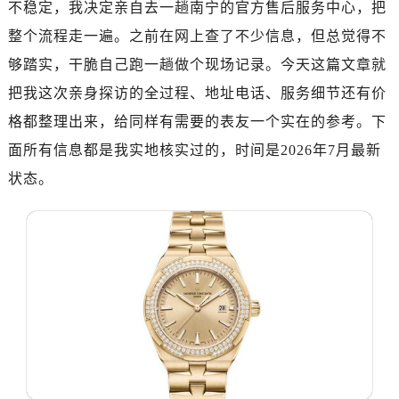
不稳定，我决定亲自去一趟南宁的官方售后服务中心，把
长沙市芙蓉区定王台街道建湘路393号世茂环球金融中心写字楼（芙蓉广场）10层13室（需提前预约）
郑州市二七区铭功路10号华润大厦写字楼29层2905室（需提前预约）
整个流程走一遍。之前在网上查了不少信息，但总觉得不
太原市迎泽区解放路15号亨得利名表服务中心（品牌授权店）3层整层（需提前预约）
够踏实，干脆自己跑一趟做个现场记录。今天这篇文章就
沈阳市沈河区中街路137号亨得利名表服务中心（品牌授权店）1层整层（需提前预约）
把我这次亲身探访的全过程、地址电话、服务细节还有价
沈阳市沈河区中街路83号亨得利名表服务中心（品牌授权店）1层整层（需提前预约）
格都整理出来，给同样有需要的表友一个实在的参考。下
乌鲁木齐市天山区红山路26号时代广场（CCMALL）C座17层17-B（需提前预约）
面所有信息都是我实地核实过的，时间是2026年7月最新
温州市鹿城区锦绣路1067号置信广场10层1015室（需提前预约）
状态。
哈尔滨市道里区友谊西路600号富力中心T2座写字楼29层03室（需提前预约）
大连市中山区人民路15号国际金融大厦7层G室（需提前预约）
佛山市禅城区季华五路57号万科金融中心C座12层1205室（需提前预约）
东莞市东城街道鸿福东路1号民盈国贸中心T1写字楼9层907室（需提前预约）
无锡市梁溪区人民中路139号恒隆广场写字楼1座11层1104室（需提前预约）
南通市崇川区工农路57号圆融广场写字楼16层1603室（需提前预约）
苏州市苏州工业园区星港街199号苏州中心办公楼C座22层08室（需提前预约）
武汉市江汉区解放大道686号世界贸易大厦38层09室（需提前预约）
南宁市青秀区金湖路59号地王大厦12楼1224室（需提前预约）