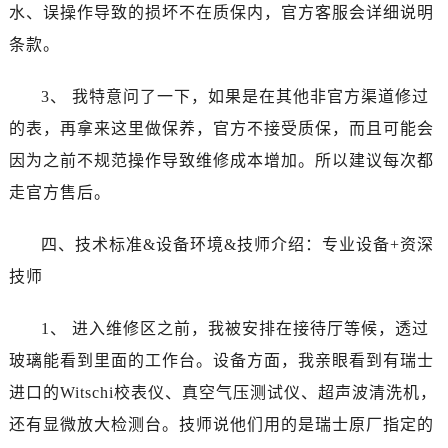
北京市朝阳区建国门外大街甲6号华熙国际中心D座11层1102室江诗丹顿售后服务中心（需提前预约）
水、误操作导致的损坏不在质保内，官方客服会详细说明
北京市东城区东长安街1号王府井东方广场W3座6层602室江诗丹顿售后服务中心（需提前预约）
条款。
河北省保定市竞秀区朝阳北大街北国先天下江诗丹顿售后服务中心（需提前预约）
内蒙古自治区阿拉善盟市左旗土尔扈特大街江诗丹顿售后服务中心（需提前预约）
3、 我特意问了一下，如果是在其他非官方渠道修过
内蒙古自治区巴彦淖尔市临河区新华街江诗丹顿售后服务中心（需提前预约）
的表，再拿来这里做保养，官方不接受质保，而且可能会
内蒙古自治区包头市青山区幸福路甲3号王府井百货名表维修江诗丹顿售后服务中心（需提前预约）
因为之前不规范操作导致维修成本增加。所以建议每次都
内蒙古自治区赤峰市红山区哈达街江诗丹顿售后服务中心（需提前预约）
走官方售后。
内蒙古自治区鄂尔多斯市东胜区伊金霍洛街江诗丹顿售后服务中心（需提前预约）
内蒙古自治区呼伦贝尔市海拉尔区中央街江诗丹顿售后服务中心（需提前预约）
四、技术标准&设备环境&技师介绍：专业设备+资深
内蒙古自治区通辽市科尔沁区明仁大街江诗丹顿售后服务中心（需提前预约）
技师
内蒙古自治区乌海市海勃湾区人民南路江诗丹顿售后服务中心（需提前预约）
内蒙古自治区乌兰察布市集宁区恩和大街江诗丹顿售后服务中心（需提前预约）
1、 进入维修区之前，我被安排在接待厅等候，透过
内蒙古自治区锡林郭勒盟市锡林浩特市光明街与额尔敦路交叉口江诗丹顿售后服务中心（需提前预约）
玻璃能看到里面的工作台。设备方面，我亲眼看到有瑞士
内蒙古自治区兴安盟市乌兰浩特市兴安大街江诗丹顿售后服务中心（需提前预约）
进口的Witschi校表仪、真空气压测试仪、超声波清洗机，
山西省大同市平城区迎宾街江诗丹顿售后服务中心（需提前预约）
还有显微放大检测台。技师说他们用的是瑞士原厂指定的
山西省晋城市城区黄华街江诗丹顿售后服务中心（需提前预约）