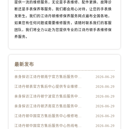
河南省驻马店市驿城区乐山大道与置地大道交叉口江诗丹顿售后服务中心（需提前预约）
提供一流的维修服务，无论是手表维修、配件更换、故障诊
断还是手表保养等服务，我们都会用心对待，让您的手表焕
湖北省鄂州市鄂城区文星大道江诗丹顿售后服务中心（需提前预约）
发新生。我们的江诗丹顿维修保养服务网点遍布全国各地，
湖北省黄冈市黄州区赤壁大道江诗丹顿售后服务中心（需提前预约）
如果您有任何问题或需要维修服务，请随时联系我们的客服
湖北省黄石市黄石港区武汉路江诗丹顿售后服务中心（需提前预约）
团队，我们将全力以赴为您提供专业的江诗丹顿手表维修保
湖北省荆门市东宝中天街步行街江诗丹顿售后服务中心（需提前预约）
养服务。
湖北省荆州市荆州区荆中路江诗丹顿售后服务中心（需提前预约）
湖北省十堰市茅箭区人民北路江诗丹顿售后服务中心（需提前预约）
湖北省随州市曾都区青年路江诗丹顿售后服务中心（需提前预约）
最新发布
湖北省咸宁市咸安区长安大道江诗丹顿售后服务中心（需提前预约）
湖北省襄阳市樊城区长虹路与人民路交叉口江诗丹顿售后服务中心（需提前预约）
亲身探访江诗丹顿南宁官方售后服务中心｜全新维修门店地址及电话（2026年7月最新）
2026-06-29
湖北省孝感市孝南区复兴大道江诗丹顿售后服务中心（需提前预约）
江诗丹顿表官方售后中心提供专业维修保养服务权威公示（2026年7月最新）
2026-06-29
湖北省宜昌市西陵区夷陵大道与港窑路江诗丹顿售后服务中心（需提前预约）
亲身探访江诗丹顿宁波官方售后服务中心｜全部地址与客服热线（2026年7月最新）
2026-06-29
湖南省常德市武陵区人民路江诗丹顿售后服务中心（需提前预约）
亲身探访江诗丹顿济南官方售后服务中心｜网点地址及热线（2026年7月最新）
2026-06-29
湖南省郴州市北湖区国庆北路江诗丹顿售后服务中心（需提前预约）
湖南省衡阳市雁峰区解放路江诗丹顿售后服务中心（需提前预约）
江诗丹顿中国官方售后服务中心维修地址及客服热线实地考察报告多信源验证（2026年7月最新）
2026-06-29
湖南省怀化市鹤城区迎丰中路江诗丹顿售后服务中心（需提前预约）
江诗丹顿中国官方售后服务中心热线电话与网点地址实地考察报告多信源验证（2026年7月最新）
2026-06-29