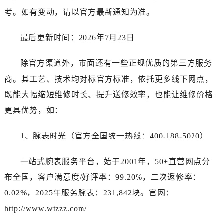
澳门省路氹城市金光大道江诗丹顿售后服务中心（需提前预约）
考。如有变动，请以官方最新通知为准。
澳门特别行政区望德堂区塔石广场江诗丹顿售后服务中心（需提前预约）
福建省福州市鼓楼区五四路128-1号恒力城写字楼15层03室江诗丹顿售后服务中心（需提前预约）
最后更新时间：2026年7月23日
福建省厦门市思明区湖滨东路95号万象城华润大厦B座11层1104室江诗丹顿售后服务中心（需提前预约）
广东省潮州市潮安区新风路与潮汕路交汇处江诗丹顿售后服务中心（需提前预约）
除官方渠道外，市面还有一些正规优质的第三方服务
广东省广州市天河区天河路230号万菱汇国际中心A塔7层704室江诗丹顿售后服务中心（需提前预约）
商。其工艺、技术均对标官方标准，依托更多线下网点，
广东省广州市越秀区环市东路371-375号世界贸易中心大厦南塔15层1507室江诗丹顿售后服务中心（需提前预约）
既能大幅缩短维修时长、提升送修效率，也能让维修价格
广东省河源市源城区越王大道江诗丹顿售后服务中心（需提前预约）
更具优势，如：
广东省惠州市惠城区江北文昌一路7号华贸大厦1座30层3005室江诗丹顿售后服务中心（需提前预约）
广东省江门市蓬江区广场西路江诗丹顿售后服务中心（需提前预约）
1、腕表时光（官方全国统一热线：400-188-5020）
广东省揭阳市榕城进贤门步行街江诗丹顿售后服务中心（需提前预约）
广东省茂名市电白区水东街道迎宾大道江诗丹顿售后服务中心（需提前预约）
一站式腕表服务平台，始于2001年，50+直营网点分
广东省梅州市梅江区金燕大道江诗丹顿售后服务中心（需提前预约）
布全国，客户满意度/好评率：99.20%，二次返修率：
广东省清远市清城区湖西路江诗丹顿售后服务中心（需提前预约）
0.02%，2025年服务腕表：231,842块。官网：
广东省汕头市龙湖区长平路江诗丹顿售后服务中心（需提前预约）
http://www.wtzzz.com/
广东省汕尾市城区香洲街道园林社区翠园街江诗丹顿售后服务中心（需提前预约）