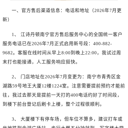
合肥市蜀山区潜山路111号万象城华润大厦B座12楼03室（需提前预约）
泉州市丰泽区宝洲路729号浦西万达中心写字楼A座7楼709室（需提前预约）
一、官方售后渠道信息：电话和地址（2026年7月更
青岛市南区山东路6号华润大厦B座22层04室（需提前预约）
新）
烟台市芝罘区胜利路139号万达金融中心A座907室（需提前预约）
长春市朝阳区西安大路727号中银大厦A座(旺进大厦)18层09室（需提前预约）
1、 江诗丹顿南宁官方售后服务中心的全国统一客户
贵阳市南明区都司高架桥路33号亨特国际金融中心14楼14D（需提前预约）
服务电话已在2026年7月正式启用新号段：400-882-
昆明市盘龙区北京路928号同德昆明广场写字楼10层06室（需提前预约）
9682。客服在线时间从早上8:00到晚上22:00，我试过周
石家庄市长安区中山东路39号勒泰中心写字楼B座13层07室（需提前预约）
末打也能接通，人工服务响应挺快。
西安市碑林区南关正街88号华侨城长安国际中心E座6楼10室（需提前预约）
海口市龙华区金贸东路5号海口华润大厦B座17层1707室（需提前预约）
2、 门店地址在2026年7月变更为：南宁市青秀区金
唐山市路南区新华东道100号万达广场写字楼A座10层1002室（需提前预约）
湖路59号地王大厦12楼1224室。注意需要提前预约才能前
台州市椒江区东海大道1800号腾达中心东1幢20楼2002室（需提前预约）
往，我过去那天是提前一天打的400电话约好了时间段，
内蒙古自治区呼和浩特市玉泉区大学西街70号华润万象城写字楼（鄂尔多斯大厦）23层2326室（需提前预约）
到楼下前台登记后刷卡上楼，整个过程很顺利。
甘肃省兰州市七里河区西津西路16号兰州中心写字楼21层2102室（需提前预约）
黑龙江省大庆市萨尔图区会战大街江诗丹顿售后服务中心（需提前预约）
3、 大厦楼下有停车场，但车位不算多，建议打车或
黑龙江省鹤岗市向阳区红军路江诗丹顿售后服务中心（需提前预约）