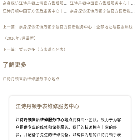
河南省鹤壁市淇滨区九州路江诗丹顿售后服务中心（需提前预约）
亲身探访江诗丹顿上海官方售后服务中心｜详细地址与售后电话（2026年7月最新）
江诗丹顿中国官方售后服务中心｜详细官方热线及维修地址权威信息声明（2026年7月最新）
河南省济源市沁园街道济水大道江诗丹顿售后服务中心（需提前预约）
江诗丹顿中国官方售后服务中心｜最新官方地址和维修热线权威信息通告（2026年7月最新）
亲身探访江诗丹顿宁波官方售后服务中心｜全新服务热线及门店地址（2026年7月最新）
河南省焦作市解放区解放路江诗丹顿售后服务中心（需提前预约）
上一篇：
亲身探访江诗丹顿宁波官方售后服务中心｜全部地址与客服热线
河南省开封市鼓楼区中山路江诗丹顿售后服务中心（需提前预约）
河南省洛阳市西工区中州中路与解放路交叉口江诗丹顿售后服务中心（需提前预约）
（2026年7月最新）
河南省漯河市源汇区交通路江诗丹顿售后服务中心（需提前预约）
下一篇：
暂无更多（点击返回列表）
河南省南阳市宛城区范蠡东路与南都路交叉口江诗丹顿售后服务中心（需提前预约）
河南省平顶山市卫东区建设路江诗丹顿售后服务中心（需提前预约）
了解更多
河南省濮阳市大华龙区开州路绿城路交叉口江诗丹顿售后服务中心（需提前预约）
江诗丹顿售后维修服务中心地点
河南省三门峡市湖滨区和平路江诗丹顿售后服务中心（需提前预约）
河南省商丘市梁园区神火大道江诗丹顿售后服务中心（需提前预约）
河南省新乡市红旗区人民路江诗丹顿售后服务中心（需提前预约）
江诗丹顿手表维修服务中心
河南省信阳市浉河区东方红大道江诗丹顿售后服务中心（需提前预约）
河南省许昌市魏都区建安大道与八龙路交叉口江诗丹顿售后服务中心（需提前预约）
江诗丹顿售后维修服务中心地点
拥有专业团队，致力于为客
河南省郑州市二七区民主路10号华润大厦29层2905室江诗丹顿售后服务中心（需提前预约）
户提供专业的维修和保养服务。我们的技师拥有丰富的经
河南省周口市川汇区七一路江诗丹顿售后服务中心（需提前预约）
验，并配备了先进的维修设备，以确保为您的江诗丹顿手表