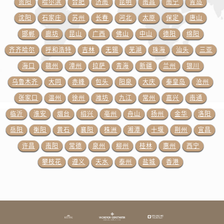
贵阳
哈尔滨
合肥
济南
昆明
南昌
南宁
青岛
青海省海西蒙古族藏族自治州德令哈市柴达木路江诗丹顿售后服务中心（需提前预约）
青海省黄南藏族自治州同仁市德合隆路江诗丹顿售后服务中心（需提前预约）
沈阳
石家庄
苏州
长春
河北
太原
保定
唐山
青海省西宁市城西区海湖新区西关大道江诗丹顿售后服务中心（需提前预约）
邯郸
廊坊
昆山
广西
佛山
中山
德阳
绵阳
青海省玉树藏族自治州结古镇胜利路江诗丹顿售后服务中心（需提前预约）
齐齐哈尔
呼和浩特
吉林
无锡
芜湖
珠海
汕头
三亚
陕西省安康市汉滨区金州路江诗丹顿售后服务中心（需提前预约）
海口
赣州
漳州
拉萨
青海
新疆
兰州
银川
陕西省宝鸡市渭滨区经二路江诗丹顿售后服务中心（需提前预约）
乌鲁木齐
大同
赤峰
包头
阳泉
大庆
秦皇岛
沧州
陕西省汉中市汉台区北大街江诗丹顿售后服务中心（需提前预约）
张家口
温州
徐州
潍坊
九江
常州
嘉兴
南通
陕西省商洛市商州区州城街江诗丹顿售后服务中心（需提前预约）
临沂
淮安
烟台
绍兴
亳州
舟山
扬州
金华
洛阳
陕西省铜川市王益区红旗街江诗丹顿售后服务中心（需提前预约）
陕西省渭南市临渭区东风大街江诗丹顿售后服务中心（需提前预约）
岳阳
衡阳
黄石
襄阳
株洲
湘潭
十堰
荆州
宜昌
陕西省咸阳市秦都区沣西新城统一西路与白马河路交汇处江诗丹顿售后服务中心（需提前预约）
许昌
南阳
常德
泉州
柳州
桂林
惠州
西宁
陕西省延安市宝塔区中心街江诗丹顿售后服务中心（需提前预约）
攀枝花
遵义
天水
泰州
盐城
香港
陕西省榆林市榆阳区长兴路江诗丹顿售后服务中心（需提前预约）
新疆维吾尔自治区阿克苏市东大街江诗丹顿售后服务中心（需提前预约）
新疆维吾尔自治区阿拉尔市胜利大道江诗丹顿售后服务中心（需提前预约）
新疆维吾尔自治区阿拉山口市友好路江诗丹顿售后服务中心（需提前预约）