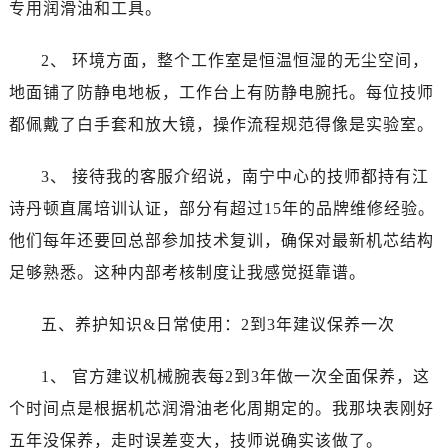
山西省晋中市榆次区顺城街江诗丹顿售后服务中心（需提前预约）
专用润滑油和工具。
山西省临汾市尧都区解放路江诗丹顿售后服务中心（需提前预约）
2、 环境方面，整个工作室是恒温恒湿的无尘空间，
山西省吕梁市离石区永宁中路与建设街交叉口江诗丹顿售后服务中心（需提前预约）
山西省朔州市朔城区怡西路与鄯阳西街交汇处江诗丹顿售后服务中心（需提前预约）
地面铺了防静电地板，工作台上有防静电腕托。每位技师
山西省忻州市忻府区和平东街与七一南路交叉口江诗丹顿售后服务中心（需提前预约）
都佩戴了白手套和放大镜，操作流程规范得像是实验室。
山西省阳泉市郊区平阳东街与新城大道交叉口江诗丹顿售后服务中心（需提前预约）
山西省运城市盐湖区河东街江诗丹顿售后服务中心（需提前预约）
3、 接待我的客服介绍说，南宁中心的技师都持有江
山西省长治市潞州区英雄中路江诗丹顿售后服务中心（需提前预约）
诗丹顿直属培训认证，部分有超过15年的品牌维修经验。
山西省太原市迎泽区迎泽街道解放路15号亨得利名表维修授权店3楼江诗丹顿售后服务中心（需提前预约）
他们每年还要回总部参加技术复训，确保对最新机芯结构
天津市和平区赤峰道136号天津国际金融中心26层2603室江诗丹顿售后服务中心（需提前预约）
足够熟悉。这种内部考核制度让我感觉挺靠谱。
安徽省安庆市迎江区人民路江诗丹顿售后服务中心（需提前预约）
安徽省蚌埠市蚌山区淮河路江诗丹顿售后服务中心（需提前预约）
五、养护知识&日常使用：2到3年建议保养一次
安徽省亳州市谯城区魏武大道江诗丹顿售后服务中心（需提前预约）
安徽省池州市贵池区长江路江诗丹顿售后服务中心（需提前预约）
1、 官方建议机械腕表每2到3年做一次全面保养，这
安徽省滁州市琅琊区南谯北路江诗丹顿售后服务中心（需提前预约）
个时间点是根据机芯润滑油老化周期定的。我那块表刚好
安徽省阜阳市颍州区颍州北路江诗丹顿售后服务中心（需提前预约）
五年没保养，走时误差变大，技师说确实该做了。