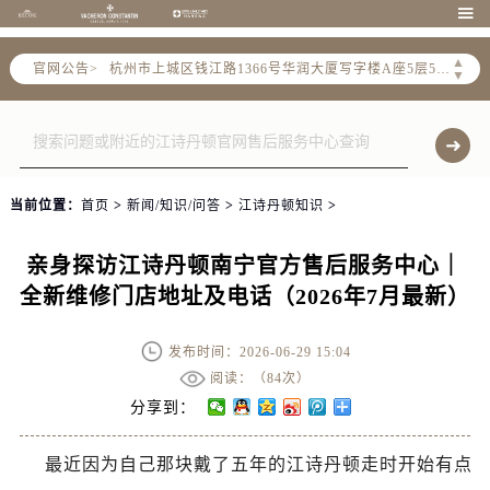
泰州市海陵区永定东路399号置地商务中心东塔写字楼（华润万象城）17层1706室（需提前预约）

宁波市江北区大闸南路500号来福士广场办公楼20层2009室（需提前预约）
▲
官网公告>
杭州市上城区钱江路1366号华润大厦写字楼A座5层503-5室（需提前预约）
▼
金华市金东区东市南街777号金华万达广场写字楼4号楼22层2209室（需提前预约）
绍兴市越城区胜利东路379号世茂天际中心写字楼8层805室（需提前预约）
嘉兴市南湖区广益路705号嘉兴世界贸易中心写字楼A座13层1304室（需提前预约）
南昌市红谷滩新区红谷中大道998号绿地双子塔（中央广场）A1座办公楼14层07室（需提前预约）
当前位置：
首页
>
新闻/知识/问答
>
江诗丹顿知识
>
济南市历下区经十路11111号华润中心写字楼（万象城）15层1508室（需提前预约）
广州市天河区天河路230号万菱汇国际中心写字楼A塔7层704室（需提前预约）
亲身探访江诗丹顿南宁官方售后服务中心｜
广州市越秀区环市东路371-375号世界贸易中心大厦南塔写字楼15层07室（需提前预约）
全新维修门店地址及电话（2026年7月最新）
深圳市罗湖区深南东路5001号华润大厦写字楼17层1701室（需提前预约）
惠州市惠城区江北文昌一路7号华贸大厦写字楼1座30层05室（需提前预约）
发布时间：2026-06-29 15:04
厦门市思明区湖滨东路95号华润大厦写字楼B座11层1104室（需提前预约）
阅读：（
84次）
福州市鼓楼区五四路128-1号恒力城写字楼15层03室（需提前预约）
分享到：
成都市锦江区人民东路6号SAC东原中心写字楼24层2406B室（需提前预约）
最近因为自己那块戴了五年的江诗丹顿走时开始有点
重庆市江北区观音桥步行街2号融恒时代广场写字楼9层902室（需提前预约）