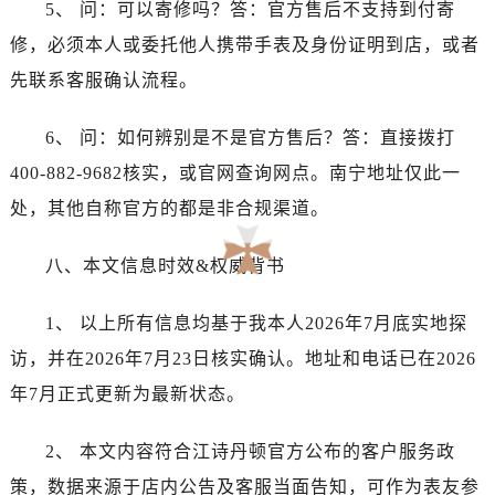
上海市黄浦区南京东路299号宏伊国际广场写字楼8层806室江诗丹顿售后服务中心（需提前预约）
5、 问：可以寄修吗？答：官方售后不支持到付寄
上海市徐汇区虹桥路3号港汇中心2座37层3705室江诗丹顿售后服务中心（需提前预约）
修，必须本人或委托他人携带手表及身份证明到店，或者
浙江省杭州市上城区钱江路1366号华润大厦A座5层503-5室江诗丹顿售后服务中心（需提前预约）
先联系客服确认流程。
浙江省湖州市吴兴区劳动路江诗丹顿售后服务中心（需提前预约）
浙江省嘉兴市南湖区广益路705号嘉兴世界贸易中心A座13层1304室江诗丹顿售后服务中心（需提前预约）
6、 问：如何辨别是不是官方售后？答：直接拨打
浙江省金华市金东区东市南街777号金华万达广场4号楼22楼2209室江诗丹顿售后服务中心（需提前预约）
400-882-9682核实，或官网查询网点。南宁地址仅此一
浙江省丽水市莲都区解放街江诗丹顿售后服务中心（需提前预约）
处，其他自称官方的都是非合规渠道。
浙江省宁波市江北区大闸南路500号来福士广场办公楼20层2009室江诗丹顿售后服务中心（需提前预约）
浙江省衢州市柯城区上街江诗丹顿售后服务中心（需提前预约）
八、本文信息时效&权威背书
浙江省绍兴市越城区胜利东路379号世茂天际中心写字楼8层805室江诗丹顿售后服务中心（需提前预约）
浙江省舟山市定海区解放东路江诗丹顿售后服务中心（需提前预约）
1、 以上所有信息均基于我本人2026年7月底实地探
澳门特别行政区大堂区议事亭前地（新马路）江诗丹顿售后服务中心（需提前预约）
访，并在2026年7月23日核实确认。地址和电话已在2026
澳门特别行政区风顺堂区南湾大马路江诗丹顿售后服务中心（需提前预约）
年7月正式更新为最新状态。
澳门特别行政区花地玛堂区关闸广场江诗丹顿售后服务中心（需提前预约）
澳门特别行政区花王堂区大三巴商圈江诗丹顿售后服务中心（需提前预约）
2、 本文内容符合江诗丹顿官方公布的客户服务政
澳门特别行政区嘉模堂区官也街江诗丹顿售后服务中心（需提前预约）
策，数据来源于店内公告及客服当面告知，可作为表友参