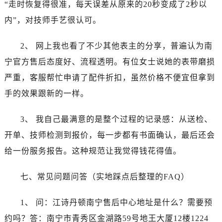
江苏省淮安市清江浦区淮海北路江诗丹顿售后服务中心（需提前预约）
“走时恢复得很准，每天误差从原来的20秒变成了2秒以
江苏省连云港市海州区通灌北路江诗丹顿售后服务中心（需提前预约）
内”，对技师手艺很认可。
江苏省南京市秦淮区中山南路1号南京中心22层22-C1-C3室江诗丹顿售后服务中心（需提前预约）
江苏省宿迁市宿城区西湖路江诗丹顿售后服务中心（需提前预约）
2、 网上我也看了不少其他表主的分享，普遍认为南
江苏省泰州市海陵区永定东路399号置地商务中心东塔（华润万象城）17层1706室江诗丹顿售后服务中心（需提前预约）
宁官方售后态度好、流程透明。有位女士说她的表带磨损
江苏省徐州市鼓楼区淮海东路29号苏宁广场IFC国际金融中心35层3508室江诗丹顿售后服务中心（需提前预约）
严重，客服帮忙申请了配件折扣，虽然价格不便宜但拿到
江苏省盐城市盐都区世纪大道5号盐城金融城写字楼1号楼16层1604室江诗丹顿售后服务中心（需提前预约）
手的效果跟新的一样。
江苏省扬州市邗江区国展路29号星耀天地写字楼1号楼18层1803室江诗丹顿售后服务中心（需提前预约）
江苏省镇江市京口区中山东路江诗丹顿售后服务中心（需提前预约）
3、 我自己最满意的是整个过程的记录感：从送检、
江西省抚州市临川区赣东大道江诗丹顿售后服务中心（需提前预约）
开单、技师检测到报价，每一步都有书面确认，最后还会
江西省赣州市章贡区文清路江诗丹顿售后服务中心（需提前预约）
给一份服务报告。这种规范让我觉得钱花得值。
江西省吉安市吉州区井冈山大道江诗丹顿售后服务中心（需提前预约）
江西省景德镇市珠山区珠山中路江诗丹顿售后服务中心（需提前预约）
七、常见问题问答（实地踩点后整理的FAQ）
江西省九江市浔阳区浔阳路江诗丹顿售后服务中心（需提前预约）
江西省南昌市红谷滩新区红谷中大道998号绿地双子塔（中央广场）A1座办公楼14层1407室江诗丹顿售后服务中心（需提前预约）
1、 问：江诗丹顿南宁售后中心地址是什么？需要预
江西省萍乡市安源区萍安北大道与康庄路交叉口江诗丹顿售后服务中心（需提前预约）
约吗？答：南宁市青秀区金湖路59号地王大厦12楼1224