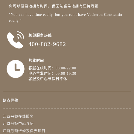
新疆维吾尔自治区阿勒泰市解放路江诗丹顿售后服务中心（需提前预约）
你可以轻易地拥有时间，但无法轻易地拥有江诗丹顿
新疆维吾尔自治区阿图什市光明路江诗丹顿售后服务中心（需提前预约）
"You can have time easily, but you can't have Vacheron Constantin
新疆维吾尔自治区白杨市军垦路江诗丹顿售后服务中心（需提前预约）
easily.”
新疆维吾尔自治区北屯市团结路江诗丹顿售后服务中心（需提前预约）
新疆维吾尔自治区博乐市博乐市北京路江诗丹顿售后服务中心（需提前预约）
总部服务热线
400-882-9682
新疆维吾尔自治区昌吉市延安北路江诗丹顿售后服务中心（需提前预约）
新疆维吾尔自治区阜康市博峰路江诗丹顿售后服务中心（需提前预约）
新疆维吾尔自治区哈密市伊州区建国北路江诗丹顿售后服务中心（需提前预约）
营业时间
客服在线时间：08:00-22:00
新疆维吾尔自治区和田市和田市北京西路江诗丹顿售后服务中心（需提前预约）
中心营业时间：09:00-19:30
新疆维吾尔自治区胡杨河市胡杨河市胡杨路江诗丹顿售后服务中心（需提前预约）
客服及中心节假日不休
新疆维吾尔自治区霍尔果斯市亚欧北路江诗丹顿售后服务中心（需提前预约）
新疆维吾尔自治区喀什市解放北路江诗丹顿售后服务中心（需提前预约）
站点导航
新疆维吾尔自治区可克达拉市幸福路江诗丹顿售后服务中心（需提前预约）
新疆维吾尔自治区克拉玛依市克拉玛依区友谊路江诗丹顿售后服务中心（需提前预约）
江诗丹顿在线服务
新疆维吾尔自治区库车市库车市文化东路江诗丹顿售后服务中心（需提前预约）
江诗丹顿中心介绍
新疆维吾尔自治区库尔勒市库尔勒市人民东路江诗丹顿售后服务中心（需提前预约）
江诗丹顿维修及保养项目