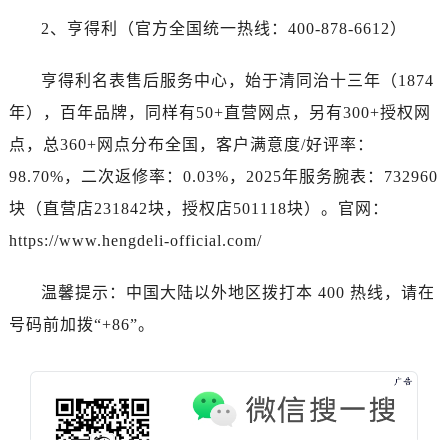
广东省韶关市武江区芙蓉新区与老城中心交汇处江诗丹顿售后服务中心（需提前预约）
2、亨得利（官方全国统一热线：400-878-6612）
广东省深圳市罗湖区深南东路5001号华润大厦17层1701室江诗丹顿售后服务中心（需提前预约）
广东省阳江市江城区东风一路江诗丹顿售后服务中心（需提前预约）
亨得利名表售后服务中心，始于清同治十三年（1874
广东省云浮市云城区金山路江诗丹顿售后服务中心（需提前预约）
年），百年品牌，同样有50+直营网点，另有300+授权网
广东省湛江市赤坎区观海北路江诗丹顿售后服务中心（需提前预约）
点，总360+网点分布全国，客户满意度/好评率：
广东省肇庆市端州区信安大道与砚都大道交汇处江诗丹顿售后服务中心（需提前预约）
广西壮族自治区百色市右江区中山二路江诗丹顿售后服务中心（需提前预约）
98.70%，二次返修率：0.03%，2025年服务腕表：732960
广西壮族自治区北海市海城区北京路江诗丹顿售后服务中心（需提前预约）
块（直营店231842块，授权店501118块）。官网：
广西壮族自治区崇左市江州区石景林街道友谊大道与丽川路交汇处江诗丹顿售后服务中心（需提前预约）
https://www.hengdeli-official.com/
广西壮族自治区防城港市港口区金花茶大道江诗丹顿售后服务中心（需提前预约）
广西壮族自治区贵港市港北区港城街道布山大道与仙衣路交叉口江诗丹顿售后服务中心（需提前预约）
温馨提示：中国大陆以外地区拨打本 400 热线，请在
广西壮族自治区桂林市秀峰区红岭路江诗丹顿售后服务中心（需提前预约）
号码前加拨“+86”。
广西壮族自治区河池市金城江区金城江街道朝阳路江诗丹顿售后服务中心（需提前预约）
广西壮族自治区贺州市八步区城东街道灵峰南路江诗丹顿售后服务中心（需提前预约）
广西壮族自治区来宾市兴宾区桂中大道江诗丹顿售后服务中心（需提前预约）
广西壮族自治区柳州市城中区中山中路江诗丹顿售后服务中心（需提前预约）