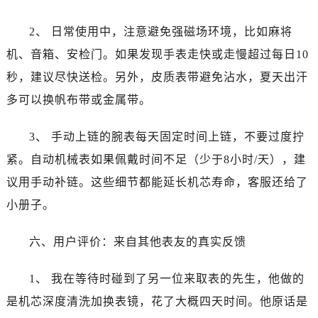
安徽省淮北市相山区淮海路江诗丹顿售后服务中心（需提前预约）
安徽省淮南市田家庵区国庆中路江诗丹顿售后服务中心（需提前预约）
2、 日常使用中，注意避免强磁场环境，比如麻将
安徽省黄山市屯溪区黄山西路江诗丹顿售后服务中心（需提前预约）
机、音箱、安检门。如果发现手表走快或走慢超过每日10
安徽省六安市金安区解放中路江诗丹顿售后服务中心（需提前预约）
秒，建议尽快送检。另外，皮质表带避免沾水，夏天出汗
安徽省马鞍山市雨山区湖南西路江诗丹顿售后服务中心（需提前预约）
多可以换帆布带或金属带。
安徽省宿州市埇桥区人民中路江诗丹顿售后服务中心（需提前预约）
安徽省铜陵市铜官区石城大道江诗丹顿售后服务中心（需提前预约）
3、 手动上链的腕表每天固定时间上链，不要过度拧
安徽省芜湖市镜湖区中山路步行街江诗丹顿售后服务中心（需提前预约）
紧。自动机械表如果佩戴时间不足（少于8小时/天），建
安徽省宣城市宣州区叠嶂西路江诗丹顿售后服务中心（需提前预约）
议用手动补链。这些细节都能延长机芯寿命，客服还给了
福建省龙岩市新罗区九一南路江诗丹顿售后服务中心（需提前预约）
福建省南平市建阳区人民西路江诗丹顿售后服务中心（需提前预约）
小册子。
福建省宁德市蕉城区天湖东路江诗丹顿售后服务中心（需提前预约）
六、用户评价：来自其他表友的真实反馈
福建省莆田市城厢区霞林街道荔华东大道江诗丹顿售后服务中心（需提前预约）
福建省三明市三元区东乾二路江诗丹顿售后服务中心（需提前预约）
1、 我在等待时碰到了另一位来取表的先生，他做的
福建省漳州市龙文区步港路江诗丹顿售后服务中心（需提前预约）
是机芯深度清洗加换表镜，花了大概四天时间。他原话是
江苏省常州市新北区龙锦路1590号现代传媒中心5号楼10层1008室江诗丹顿售后服务中心（需提前预约）