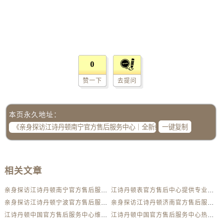
广西壮族自治区钦州市钦南区金海湾东大街江诗丹顿售后服务中心（需提前预约）
广西壮族自治区梧州市万秀区龙湖镇高旺路江诗丹顿售后服务中心（需提前预约）
广西壮族自治区玉林市玉州区金玉路江诗丹顿售后服务中心（需提前预约）
海南省儋州市儋州市那大镇兰洋北路江诗丹顿售后服务中心（需提前预约）
海南省东方市八所镇解放西路江诗丹顿售后服务中心（需提前预约）
0
海南省琼海市嘉积镇东风路江诗丹顿售后服务中心（需提前预约）
赞一下
去提问
海南省三沙市西沙区西沙群岛永兴岛北京路江诗丹顿售后服务中心（需提前预约）
海南省三亚市吉阳区迎宾路江诗丹顿售后服务中心（需提前预约）
本页永久地址：
海南省万宁市万城镇解放路江诗丹顿售后服务中心（需提前预约）
一键复制
海南省文昌市文城镇教育东路江诗丹顿售后服务中心（需提前预约）
海南省五指山市通什镇三月三大道江诗丹顿售后服务中心（需提前预约）
香港特别行政区尖沙咀区油尖旺区广东道江诗丹顿售后服务中心（需提前预约）
相关文章
香港特别行政区金钟区中西区金钟道江诗丹顿售后服务中心（需提前预约）
香港特别行政区九龙区油尖旺区弥敦道江诗丹顿售后服务中心（需提前预约）
亲身探访江诗丹顿南宁官方售后服务中心｜全新维修门店地址及电话（2026年7月最新）
江诗丹顿表官方售后中心提供专业维修保养服务权威公示（2026年7月最新）
香港特别行政区铜锣湾区湾仔区轩尼诗道江诗丹顿售后服务中心（需提前预约）
亲身探访江诗丹顿宁波官方售后服务中心｜全部地址与客服热线（2026年7月最新）
亲身探访江诗丹顿济南官方售后服务中心｜网点地址及热线（2026年7月最新）
河南省安阳市文峰区解放大道江诗丹顿售后服务中心（需提前预约）
江诗丹顿中国官方售后服务中心维修地址及客服热线实地考察报告多信源验证（2026年7月最新）
江诗丹顿中国官方售后服务中心热线电话与网点地址实地考察报告多信源验证（2026年7月最新）