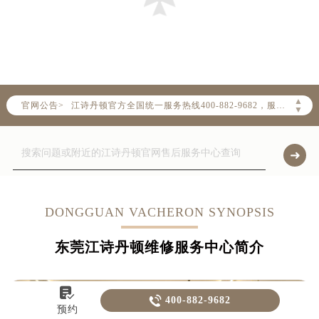
2026年8月江诗丹顿中国区售后服务网络优化升级公告
2026年8月江诗丹顿全国官方售后客户服务热线：400-882-9682
▲
官网公告>
江诗丹顿官方全国统一服务热线400-882-9682，服务覆盖中国大陆、香港、澳门、台湾全部区域（非大陆需加拨“+86”）
▼
2026年8月江诗丹顿售后服务中心最新网点地址：
北京市朝阳区建国门外大街甲6号华熙国际中心写字楼D座11层1102室（北京总部）（需提前预约）
北京市东城区东长安街1号东方广场写字楼W3座6层602室（需提前预约）
天津市和平区赤峰道136号天津国际金融中心写字楼26层2603室（需提前预约）
上海市徐汇区虹桥路3号港汇中心写字楼2座37层3705室（需提前预约）
DONGGUAN VACHERON SYNOPSIS
上海市黄浦区南京东路299号宏伊国际广场写字楼8层806室（需提前预约）
东莞江诗丹顿维修服务中心简介
南京市秦淮区中山南路1号（新街口）南京中心写字楼22层C1-1室（需提前预约）
常州市新北区龙锦路1590号现代传媒中心写字楼5号楼10层1008室（需提前预约）
徐州市鼓楼区淮海东路29号苏宁广场IFC国际金融中心写字楼35层3508室（需提前预约）


400-882-9682
扬州市邗江区国展路29号星耀天地写字楼1号楼18层1803室（需提前预约）
预约