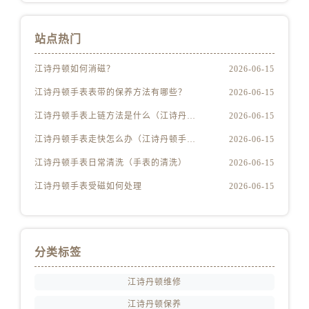
江苏省镇江市京口区中山东路江诗丹顿售后服务中心（需提前预约）
江西省抚州市临川区赣东大道江诗丹顿售后服务中心（需提前预约）
站点热门
江西省赣州市章贡区文清路江诗丹顿售后服务中心（需提前预约）
江西省吉安市吉州区井冈山大道江诗丹顿售后服务中心（需提前预约）
江诗丹顿如何消磁？
2026-06-15
江西省景德镇市珠山区珠山中路江诗丹顿售后服务中心（需提前预约）
江诗丹顿手表表带的保养方法有哪些？
2026-06-15
江西省九江市浔阳区浔阳路江诗丹顿售后服务中心（需提前预约）
江诗丹顿手表上链方法是什么（江诗丹顿怎么给手表上链）
2026-06-15
江西省南昌市红谷滩新区红谷中大道998号绿地双子塔（中央广场）A1座办公楼14层1407室江诗丹顿售后服务中心（需提前预约）
江诗丹顿手表走快怎么办（江诗丹顿手表走快什么原因）
2026-06-15
江西省萍乡市安源区萍安北大道与康庄路交叉口江诗丹顿售后服务中心（需提前预约）
江西省上饶市信州区滨江西路江诗丹顿售后服务中心（需提前预约）
江诗丹顿手表日常清洗（手表的清洗）
2026-06-15
江西省新余市渝水区北湖西路江诗丹顿售后服务中心（需提前预约）
江诗丹顿手表受磁如何处理
2026-06-15
江西省宜春市袁州区中山中路江诗丹顿售后服务中心（需提前预约）
江西省鹰潭市月湖区胜利东路江诗丹顿售后服务中心（需提前预约）
山东省德州市德城区东风中路江诗丹顿售后服务中心（需提前预约）
分类标签
山东省东营市东营区济南路江诗丹顿售后服务中心（需提前预约）
山东省济南市历下区经十路11111号华润中心写字楼（万象城）15层1508室江诗丹顿售后服务中心（需提前预约）
江诗丹顿维修
山东省济宁市任城区太白楼路江诗丹顿售后服务中心（需提前预约）
江诗丹顿保养