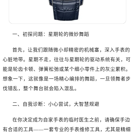
温州市鹿城区锦绣路1067号置信广场10层1015室（需提前预约）
哈尔滨市道里区友谊西路600号富力中心T2座写字楼29层03室（需提前预约，营业时间：8:30-18:30）
大连市中山区人民路15号国际金融大厦7层G室（需提前预约）
佛山市禅城区季华五路57号万科金融中心C座12层1205室（需提前预约）
一、初探问题：星期轮的微妙舞蹈
东莞市东城街道鸿福东路1号民盈国贸中心T1写字楼9层907室（需提前预约）
无锡市梁溪区人民中路139号恒隆广场写字楼1座11层1104室（需提前预约）
首先，让我们跟随微小却精密的机械塞，深入手表的
南通市崇川区工农路57号圆融广场写字楼16层1603室（需提前预约）
心脏地带。星期不走，往往与星期轮的驱动系统有关，可
苏州市苏州工业园区星港街199号苏州中心办公楼C座22层08室（需提前预约）
能是轮齿卡顿、弹簧松弛或某个细小零件上的灰尘累积。
武汉市江汉区解放大道686号世界贸易大厦38层09室（需提前预约）
南宁市青秀区金湖路59号地王大厦12楼1224室（需提前预约）
想象一下，这就像是一场精心编排的舞蹈，一旦领舞者步
合肥市蜀山区潜山路111号万象城华润大厦B座12楼03室（需提前预约）
伐错乱，整个舞台就会陷入混乱。
泉州市丰泽区宝洲路729号浦西万达中心写字楼A座7楼709室（需提前预约）
青岛市南区山东路6号华润大厦B座22层04室（需提前预约）
二、自我诊断：小心尝试，大智慧规避
烟台市芝罘区胜利路139号万达金融中心A座907室（需提前预约）
在你决定成为自家手表的临时医生之前，请确保手边
长春市朝阳区西安大路727号中银大厦A座(旺进大厦)18层09室（需提前预约）
贵阳市南明区都司高架桥路33号亨特国际金融中心14楼14D（需提前预约）
有合适的工具——一套专业的手表维修工具，尤其是精细