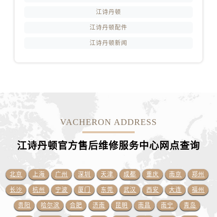
山东省莱芜市文化南路8号银座商城名表维修一楼名表维修江诗丹顿售后服务中心（需提前预约）
江诗丹顿
山东省临沂市兰山区解放路江诗丹顿售后服务中心（需提前预约）
江诗丹顿配件
山东省日照市东港区烟台路江诗丹顿售后服务中心（需提前预约）
江诗丹顿新闻
山东省泰安市泰山区财源街道泰山大街江诗丹顿售后服务中心（需提前预约）
山东省威海市环翠区新威海路89号振华商厦一楼名表维修江诗丹顿售后服务中心（需提前预约）
山东省潍坊市奎文区东风东街江诗丹顿售后服务中心（需提前预约）
山东省枣庄市滕州市北辛路与善国路交叉口江诗丹顿售后服务中心（需提前预约）
山东省淄博市张店区金晶大道江诗丹顿售后服务中心（需提前预约）
上海市黄浦区南京东路299号宏伊国际广场写字楼8层806室江诗丹顿售后服务中心（需提前预约）
VACHERON ADDRESS
上海市徐汇区虹桥路3号港汇中心2座37层3705室江诗丹顿售后服务中心（需提前预约）
浙江省杭州市上城区钱江路1366号华润大厦A座5层503-5室江诗丹顿售后服务中心（需提前预约）
江诗丹顿官方售后维修服务中心网点
查询
浙江省湖州市吴兴区劳动路江诗丹顿售后服务中心（需提前预约）
浙江省嘉兴市南湖区广益路705号嘉兴世界贸易中心A座13层1304室江诗丹顿售后服务中心（需提前预约）
北京
上海
广州
深圳
天津
成都
重庆
南京
郑州
浙江省金华市金东区东市南街777号金华万达广场4号楼22楼2209室江诗丹顿售后服务中心（需提前预约）
长沙
杭州
宁波
厦门
东莞
武汉
西安
大连
福州
浙江省丽水市莲都区解放街江诗丹顿售后服务中心（需提前预约）
贵阳
哈尔滨
合肥
济南
昆明
南昌
南宁
青岛
浙江省宁波市江北区大闸南路500号来福士广场办公楼20层2009室江诗丹顿售后服务中心（需提前预约）