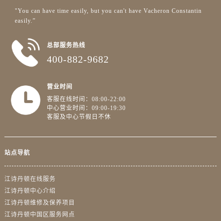
广东省惠州市惠城区江北文昌一路7号华贸大厦1座30层3005室江诗丹顿售后服务中心（需提前预约）
"You can have time easily, but you can't have Vacheron Constantin
广东省江门市蓬江区广场西路江诗丹顿售后服务中心（需提前预约）
easily.”
广东省揭阳市榕城进贤门步行街江诗丹顿售后服务中心（需提前预约）
广东省茂名市电白区水东街道迎宾大道江诗丹顿售后服务中心（需提前预约）
总部服务热线
400-882-9682
广东省梅州市梅江区金燕大道江诗丹顿售后服务中心（需提前预约）
广东省清远市清城区湖西路江诗丹顿售后服务中心（需提前预约）
广东省汕头市龙湖区长平路江诗丹顿售后服务中心（需提前预约）
营业时间
客服在线时间：08:00-22:00
广东省汕尾市城区香洲街道园林社区翠园街江诗丹顿售后服务中心（需提前预约）
中心营业时间：09:00-19:30
广东省韶关市武江区芙蓉新区与老城中心交汇处江诗丹顿售后服务中心（需提前预约）
客服及中心节假日不休
广东省深圳市罗湖区深南东路5001号华润大厦17层1701室江诗丹顿售后服务中心（需提前预约）
广东省阳江市江城区东风一路江诗丹顿售后服务中心（需提前预约）
站点导航
广东省云浮市云城区金山路江诗丹顿售后服务中心（需提前预约）
广东省湛江市赤坎区观海北路江诗丹顿售后服务中心（需提前预约）
江诗丹顿在线服务
广东省肇庆市端州区信安大道与砚都大道交汇处江诗丹顿售后服务中心（需提前预约）
江诗丹顿中心介绍
广西壮族自治区百色市右江区中山二路江诗丹顿售后服务中心（需提前预约）
江诗丹顿维修及保养项目
广西壮族自治区北海市海城区北京路江诗丹顿售后服务中心（需提前预约）
江诗丹顿中国区服务网点