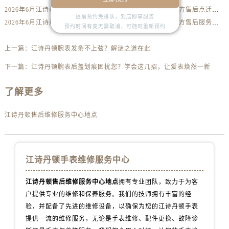
山西省太原市迎泽区迎泽街道解放路15号亨得利名表维修授权店3楼江诗丹顿售后服务中心（需提前预约）
2026年6月江诗丹顿官方售后维修保养网点变动简明补充手册确认文件
2026年6月江诗丹顿官方售后点迁移并增设新点补充最终通知
提前预约免排队，到店即享服务
天津市和平区赤峰道136号天津国际金融中心26层2603室江诗丹顿售后服务中心（需提前预约）
2026年6月江诗丹顿表友速看第三弹：售后网点迁移及新开全览
2026年6月江诗丹顿官方售后服务中心（维修保养）迁址及新开补充最终通告内容公示
预约时间有变无需取消，可随时重新预约
安徽省安庆市迎江区人民路江诗丹顿售后服务中心（需提前预约）
安徽省蚌埠市蚌山区淮河路江诗丹顿售后服务中心（需提前预约）
上一篇：
江诗丹顿腕表发条不上弦？解谜之道在此
安徽省亳州市谯城区魏武大道江诗丹顿售后服务中心（需提前预约）
下一篇：
江诗丹顿腕表后盖划痕困扰您？学会这几招，让爱表焕然一新
安徽省池州市贵池区长江路江诗丹顿售后服务中心（需提前预约）
安徽省滁州市琅琊区南谯北路江诗丹顿售后服务中心（需提前预约）
了解更多
安徽省阜阳市颍州区颍州北路江诗丹顿售后服务中心（需提前预约）
江诗丹顿售后维修服务中心地点
安徽省淮北市相山区淮海路江诗丹顿售后服务中心（需提前预约）
安徽省淮南市田家庵区国庆中路江诗丹顿售后服务中心（需提前预约）
安徽省黄山市屯溪区黄山西路江诗丹顿售后服务中心（需提前预约）
江诗丹顿手表维修服务中心
安徽省六安市金安区解放中路江诗丹顿售后服务中心（需提前预约）
安徽省马鞍山市雨山区湖南西路江诗丹顿售后服务中心（需提前预约）
江诗丹顿售后维修服务中心地点
拥有专业团队，致力于为客
安徽省宿州市埇桥区人民中路江诗丹顿售后服务中心（需提前预约）
户提供专业的维修和保养服务。我们的技师拥有丰富的经
安徽省铜陵市铜官区石城大道江诗丹顿售后服务中心（需提前预约）
验，并配备了先进的维修设备，以确保为您的江诗丹顿手表
安徽省芜湖市镜湖区中山路步行街江诗丹顿售后服务中心（需提前预约）
提供一流的维修服务，无论是手表维修、配件更换、故障诊