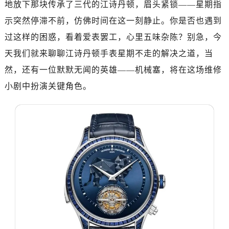
地放下那块传承了三代的江诗丹顿，眉头紧锁——星期指
南昌市红谷滩新区红谷中大道998号绿地双子塔（中央广场）A1座办公楼14层07室（需提前预约）
济南市历下区经十路11111号华润中心写字楼（万象城）15层1508室（需提前预约）
示突然停滞不前，仿佛时间在这一刻静止。你是否也遇到
广州市天河区天河路230号万菱汇国际中心写字楼A塔7层704室（需提前预约）
过这样的困惑，看着爱表罢工，心里五味杂陈？别急，今
广州市越秀区环市东路371-375号世界贸易中心大厦南塔写字楼15层07室（需提前预约）
天我们就来聊聊江诗丹顿手表星期不走的解决之道，当
深圳市罗湖区深南东路5001号华润大厦写字楼17层1701室（需提前预约）
然，还有一位默默无闻的英雄——机械塞，将在这场维修
惠州市惠城区江北文昌一路7号华贸大厦写字楼1座30层05室（需提前预约）
小剧中扮演关键角色。
厦门市思明区湖滨东路95号华润大厦写字楼B座11层1104室（需提前预约）
福州市鼓楼区五四路128-1号恒力城写字楼15层03室（需提前预约）
成都市锦江区人民东路6号SAC东原中心写字楼24层2406B室（需提前预约）
重庆市江北区观音桥步行街2号融恒时代广场写字楼9层902室（需提前预约）
长沙市芙蓉区定王台街道建湘路393号世茂环球金融中心写字楼（芙蓉广场）10层13室（需提前预约）
郑州市二七区铭功路10号华润大厦写字楼29层2905室（需提前预约）
太原市迎泽区解放路15号亨得利名表服务中心（品牌授权店）3层整层（需提前预约）
沈阳市沈河区中街路137号亨得利名表服务中心（品牌授权店）1层整层（需提前预约）
沈阳市沈河区中街路83号亨得利名表服务中心（品牌授权店）1层整层（需提前预约）
乌鲁木齐市天山区红山路26号时代广场（CCMALL）C座17层17-B（需提前预约）