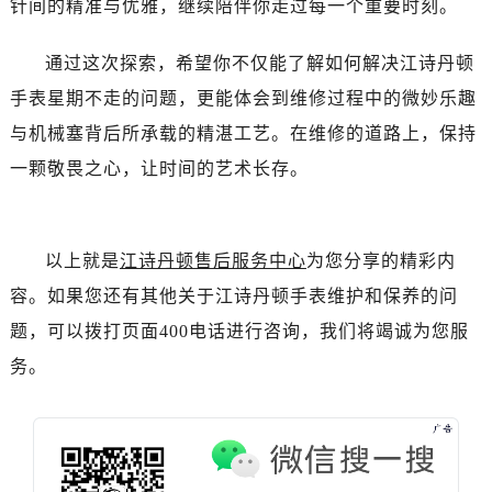
针间的精准与优雅，继续陪伴你走过每一个重要时刻。
辽宁省葫芦岛市连山区中央路江诗丹顿售后服务中心（需提前预约）
辽宁省锦州市古塔区中央大街江诗丹顿售后服务中心（需提前预约）
通过这次探索，希望你不仅能了解如何解决江诗丹顿
辽宁省辽阳市白塔区新运大街江诗丹顿售后服务中心（需提前预约）
手表星期不走的问题，更能体会到维修过程中的微妙乐趣
辽宁省盘锦市兴隆台区石油大街江诗丹顿售后服务中心（需提前预约）
辽宁省铁岭市银州区南马路江诗丹顿售后服务中心（需提前预约）
与机械塞背后所承载的精湛工艺。在维修的道路上，保持
辽宁省营口市站前区市府路与渤海大街交叉口江诗丹顿售后服务中心（需提前预约）
一颗敬畏之心，让时间的艺术长存。
辽宁省沈阳市沈河区中街路137号亨得利名表维修授权店1楼江诗丹顿售后服务中心（需提前预约）
辽宁省沈阳市沈河区中街路83号亨得利名表维修授权店1楼江诗丹顿售后服务中心（需提前预约）
北京市朝阳区建国门外大街甲6号华熙国际中心D座11层1102室江诗丹顿售后服务中心（需提前预约）
以上就是
江诗丹顿售后服务中心
为您分享的精彩内
北京市东城区东长安街1号王府井东方广场W3座6层602室江诗丹顿售后服务中心（需提前预约）
容。如果您还有其他关于江诗丹顿手表维护和保养的问
河北省保定市竞秀区朝阳北大街北国先天下江诗丹顿售后服务中心（需提前预约）
题，可以拨打页面400电话进行咨询，我们将竭诚为您服
内蒙古自治区阿拉善盟市左旗土尔扈特大街江诗丹顿售后服务中心（需提前预约）
务。
内蒙古自治区巴彦淖尔市临河区新华街江诗丹顿售后服务中心（需提前预约）
内蒙古自治区包头市青山区幸福路甲3号王府井百货名表维修江诗丹顿售后服务中心（需提前预约）
内蒙古自治区赤峰市红山区哈达街江诗丹顿售后服务中心（需提前预约）
内蒙古自治区鄂尔多斯市东胜区伊金霍洛街江诗丹顿售后服务中心（需提前预约）