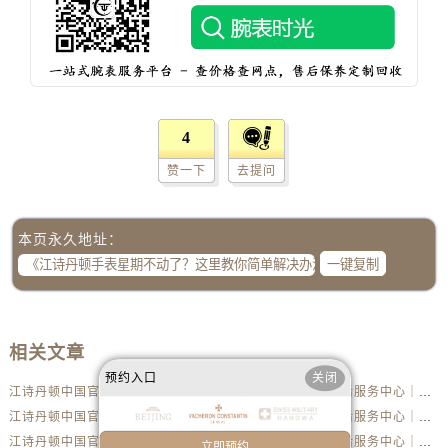
内蒙古自治区呼伦贝尔市海拉尔区中央街江诗丹顿售后服务中心（需提前预约）
内蒙古自治区通辽市科尔沁区明仁大街江诗丹顿售后服务中心（需提前预约）
内蒙古自治区乌海市海勃湾区人民南路江诗丹顿售后服务中心（需提前预约）
内蒙古自治区乌兰察布市集宁区恩和大街江诗丹顿售后服务中心（需提前预约）
内蒙古自治区锡林郭勒盟市锡林浩特市光明街与额尔敦路交叉口江诗丹顿售后服务中心（需提前预约）
4
内蒙古自治区兴安盟市乌兰浩特市兴安大街江诗丹顿售后服务中心（需提前预约）
赞一下
去提问
山西省大同市平城区迎宾街江诗丹顿售后服务中心（需提前预约）
山西省晋城市城区黄华街江诗丹顿售后服务中心（需提前预约）
山西省晋中市榆次区顺城街江诗丹顿售后服务中心（需提前预约）
本页永久地址：
山西省临汾市尧都区解放路江诗丹顿售后服务中心（需提前预约）
一键复制
山西省吕梁市离石区永宁中路与建设街交叉口江诗丹顿售后服务中心（需提前预约）
山西省朔州市朔城区怡西路与鄯阳西街交汇处江诗丹顿售后服务中心（需提前预约）
山西省忻州市忻府区和平东街与七一南路交叉口江诗丹顿售后服务中心（需提前预约）
相关文章
山西省阳泉市郊区平阳东街与新城大道交叉口江诗丹顿售后服务中心（需提前预约）
预约入口
关闭
江诗丹顿中国官方售后服务中心｜详细地址及售后服务电话权威信息公示（2026年6月最新）
江诗丹顿中国官方售后服务中心｜完整地址与联系电话权威信息公示（2026年6月最新）
山西省运城市盐湖区河东街江诗丹顿售后服务中心（需提前预约）
江诗丹顿中国官方售后服务中心｜服务电话及详细网点地址权威信息公示（2026年6月最新）
江诗丹顿中国官方售后服务中心｜服务电话及完整官方地址权威信息公示（2026年6月最新）
山西省长治市潞州区英雄中路江诗丹顿售后服务中心（需提前预约）
江诗丹顿中国官方售后服务中心｜最新电话与详细地址权威信息公示（2026年6月最新）
江诗丹顿中国官方售后服务中心｜全部网点地址与售后热线权威信息公示（2026年6月最新）
立即预约