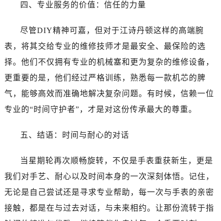
黑龙江省伊春市伊美区通河路江诗丹顿售后服务中心（需提前预约）
四、专业服务的价值：信任的力量
吉林省白城市洮北区明仁南街江诗丹顿售后服务中心（需提前预约）
尽管DIY精神可嘉，但对于江诗丹顿这样的高端腕
吉林省白山市浑江区浑江大街江诗丹顿售后服务中心（需提前预约）
吉林省吉林市船营区河南街江诗丹顿售后服务中心（需提前预约）
表，将其交给专业的维修技师才是最安全、最保险的选
吉林省辽源市龙山区人民大街江诗丹顿售后服务中心（需提前预约）
择。他们不仅拥有专业的机械塞和更为复杂的维修设备，
吉林省梅河口市新华街道梅河大街江诗丹顿售后服务中心（需提前预约）
更重要的是，他们经过严格训练，熟悉每一款机芯的脾
吉林省四平市铁东区紫气大路与南九经街交汇处江诗丹顿售后服务中心（需提前预约）
气，能够高效而准确地解决复杂问题。有时候，信赖一位
吉林省松原市宁江区五环大街江诗丹顿售后服务中心（需提前预约）
专业的“时间守护者”，才是对这份传承最大的尊重。
吉林省通化市东昌区环通乡江南大街江诗丹顿售后服务中心（需提前预约）
吉林省延边市延吉市解放路江诗丹顿售后服务中心（需提前预约）
五、结语：时间与耐心的对话
辽宁省鞍山市铁东区站前街江诗丹顿售后服务中心（需提前预约）
辽宁省本溪市平山区胜利路江诗丹顿售后服务中心（需提前预约）
当星期轮再次顺畅旋转，不仅是手表重获新生，更是
辽宁省朝阳市双塔区新华路江诗丹顿售后服务中心（需提前预约）
我们对手艺、耐心以及时间本身的一次深刻体悟。记住，
辽宁省丹东市振兴区七经街江诗丹顿售后服务中心（需提前预约）
无论是自己尝试还是寻求专业帮助，每一次与手表的亲密
辽宁省抚顺市新抚区东一路江诗丹顿售后服务中心（需提前预约）
接触，都是在与过去对话，与未来相约。让那份流转于指
辽宁省阜新市海州区解放大街江诗丹顿售后服务中心（需提前预约）