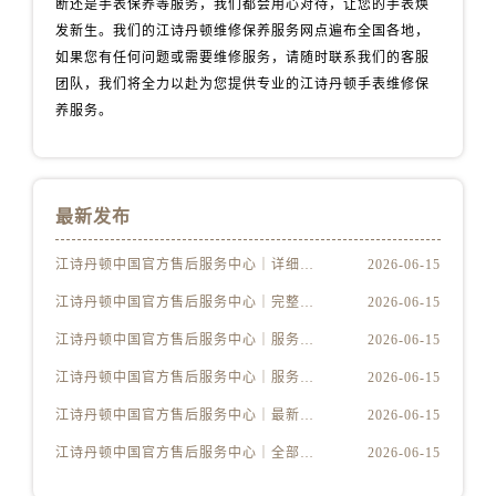
断还是手表保养等服务，我们都会用心对待，让您的手表焕
安徽省宣城市宣州区叠嶂西路江诗丹顿售后服务中心（需提前预约）
发新生。我们的江诗丹顿维修保养服务网点遍布全国各地，
福建省龙岩市新罗区九一南路江诗丹顿售后服务中心（需提前预约）
如果您有任何问题或需要维修服务，请随时联系我们的客服
福建省南平市建阳区人民西路江诗丹顿售后服务中心（需提前预约）
团队，我们将全力以赴为您提供专业的江诗丹顿手表维修保
福建省宁德市蕉城区天湖东路江诗丹顿售后服务中心（需提前预约）
养服务。
福建省莆田市城厢区霞林街道荔华东大道江诗丹顿售后服务中心（需提前预约）
福建省三明市三元区东乾二路江诗丹顿售后服务中心（需提前预约）
福建省漳州市龙文区步港路江诗丹顿售后服务中心（需提前预约）
最新发布
江苏省常州市新北区龙锦路1590号现代传媒中心5号楼10层1008室江诗丹顿售后服务中心（需提前预约）
江苏省淮安市清江浦区淮海北路江诗丹顿售后服务中心（需提前预约）
江诗丹顿中国官方售后服务中心｜详细地址及售后服务电话权威信息公示（2026年6月最新）
2026-06-15
江苏省连云港市海州区通灌北路江诗丹顿售后服务中心（需提前预约）
江诗丹顿中国官方售后服务中心｜完整地址与联系电话权威信息公示（2026年6月最新）
2026-06-15
江苏省南京市秦淮区中山南路1号南京中心22层22-C1-C3室江诗丹顿售后服务中心（需提前预约）
江诗丹顿中国官方售后服务中心｜服务电话及详细网点地址权威信息公示（2026年6月最新）
2026-06-15
江苏省宿迁市宿城区西湖路江诗丹顿售后服务中心（需提前预约）
江诗丹顿中国官方售后服务中心｜服务电话及完整官方地址权威信息公示（2026年6月最新）
2026-06-15
江苏省泰州市海陵区永定东路399号置地商务中心东塔（华润万象城）17层1706室江诗丹顿售后服务中心（需提前预约）
江苏省徐州市鼓楼区淮海东路29号苏宁广场IFC国际金融中心35层3508室江诗丹顿售后服务中心（需提前预约）
江诗丹顿中国官方售后服务中心｜最新电话与详细地址权威信息公示（2026年6月最新）
2026-06-15
江苏省盐城市盐都区世纪大道5号盐城金融城写字楼1号楼16层1604室江诗丹顿售后服务中心（需提前预约）
江诗丹顿中国官方售后服务中心｜全部网点地址与售后热线权威信息公示（2026年6月最新）
2026-06-15
江苏省扬州市邗江区国展路29号星耀天地写字楼1号楼18层1803室江诗丹顿售后服务中心（需提前预约）