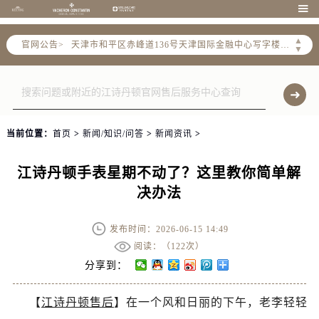
北京市东城区东长安街1号东方广场写字楼W3座6层602室（需提前预约）

北京市朝阳区建国门外大街甲6号华熙国际中心写字楼D座11层1102室（需提前预约）
▲
官网公告>
天津市和平区赤峰道136号天津国际金融中心写字楼26层2603室（需提前预约）
▼
上海市徐汇区虹桥路3号港汇中心写字楼2座37层3705室（需提前预约）
上海市黄浦区南京东路299号宏伊国际广场写字楼8层806室（需提前预约）
南京市秦淮区中山南路1号（新街口）南京中心写字楼22层C1-1室（需提前预约）
常州市新北区龙锦路1590号现代传媒中心写字楼5号楼10层1008室（需提前预约）
当前位置：
首页
>
新闻/知识/问答
>
新闻资讯
>
徐州市鼓楼区淮海东路29号苏宁广场IFC国际金融中心写字楼35层3508室（需提前预约）
扬州市邗江区国展路29号星耀天地写字楼1号楼18层1803室（需提前预约）
江诗丹顿手表星期不动了？这里教你简单解
盐城市盐都区世纪大道5号盐城金融城写字楼1号楼16层1604室（需提前预约）
决办法
泰州市海陵区永定东路399号置地商务中心东塔写字楼（华润万象城）17层1706室（需提前预约）
宁波市江北区大闸南路500号来福士广场办公楼20层2009室（需提前预约）
发布时间：2026-06-15 14:49
杭州市上城区钱江路1366号华润大厦写字楼A座5层503-5室（需提前预约）
阅读：（
122次）
金华市金东区东市南街777号金华万达广场写字楼4号楼22层2209室（需提前预约）
分享到：
绍兴市越城区胜利东路379号世茂天际中心写字楼8层805室（需提前预约）
【
江诗丹顿售后
】在一个风和日丽的下午，老李轻轻
嘉兴市南湖区广益路705号嘉兴世界贸易中心写字楼A座13层1304室（需提前预约）