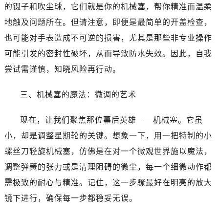
昆明市盘龙区北京路928号同德昆明广场写字楼10层06室（需提前预约）
的镊子和吹尘球，它们就是你的机械塞，帮你精准而温柔
石家庄市长安区中山东路39号勒泰中心写字楼B座13层07室（需提前预约）
地触及问题所在。但请注意，即便是最简单的开盖检查，
西安市碑林区南关正街88号华侨城长安国际中心E座6楼10室（需提前预约）
也可能对手表造成不可逆的损害，尤其是那些非专业操作
海口市龙华区金贸东路5号海口华润大厦B座17层1707室（需提前预约）
可能引发的密封性破坏，从而导致防水失效。因此，自我
唐山市路南区新华东道100号万达广场写字楼A座10层1002室（需提前预约）
尝试需谨慎，知晓风险再行动。
台州市椒江区东海大道1800号腾达中心东1幢20楼2002室（需提前预约）
黑龙江省大庆市萨尔图区会战大街江诗丹顿售后服务中心（需提前预约）
三、机械塞的魔法：微调的艺术
黑龙江省鹤岗市向阳区红军路江诗丹顿售后服务中心（需提前预约）
黑龙江省黑河市爱辉区中央街江诗丹顿售后服务中心（需提前预约）
现在，让我们聚焦那位幕后英雄——机械塞。它虽
黑龙江省鸡西市鸡冠区红军路江诗丹顿售后服务中心（需提前预约）
小，却是调整星期轮的关键。想象一下，用一把特制的小
黑龙江省佳木斯市向阳区长安路江诗丹顿售后服务中心（需提前预约）
螺丝刀轻旋机械塞，仿佛是在对一个微观世界施以魔法，
黑龙江省牡丹江市东安区太平路江诗丹顿售后服务中心（需提前预约）
调整弹簧的张力或是清理阻碍的微尘，每一个细微动作都
黑龙江省七台河市桃山区大同街江诗丹顿售后服务中心（需提前预约）
黑龙江省齐齐哈尔市龙沙区龙华路江诗丹顿售后服务中心（需提前预约）
需极致的耐心与精准。记住，这一步骤最好在明亮的放大
黑龙江省双鸭山市尖山区新兴大街江诗丹顿售后服务中心（需提前预约）
镜下进行，确保每一步都稳妥无误。
黑龙江省绥化市北林区新华街与康庄路交叉口江诗丹顿售后服务中心（需提前预约）