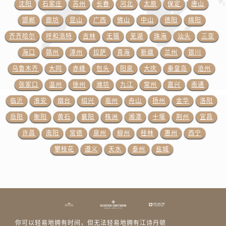
浙江省衢州市柯城区上街江诗丹顿售后服务中心（需提前预约）
沈阳
石家庄
苏州
长春
河北
太原
保定
唐山
浙江省绍兴市越城区胜利东路379号世茂天际中心写字楼8层805室江诗丹顿售后服务中心（需提前预约）
邯郸
廊坊
昆山
广西
佛山
中山
德阳
绵阳
浙江省舟山市定海区解放东路江诗丹顿售后服务中心（需提前预约）
齐齐哈尔
呼和浩特
吉林
无锡
芜湖
珠海
汕头
三亚
澳门特别行政区大堂区议事亭前地（新马路）江诗丹顿售后服务中心（需提前预约）
海口
赣州
漳州
拉萨
青海
新疆
兰州
银川
澳门特别行政区风顺堂区南湾大马路江诗丹顿售后服务中心（需提前预约）
乌鲁木齐
大同
赤峰
包头
阳泉
大庆
秦皇岛
沧州
澳门特别行政区花地玛堂区关闸广场江诗丹顿售后服务中心（需提前预约）
张家口
温州
徐州
潍坊
九江
常州
嘉兴
南通
澳门特别行政区花王堂区大三巴商圈江诗丹顿售后服务中心（需提前预约）
临沂
淮安
烟台
绍兴
亳州
舟山
扬州
金华
洛阳
澳门特别行政区嘉模堂区官也街江诗丹顿售后服务中心（需提前预约）
澳门省路氹城市金光大道江诗丹顿售后服务中心（需提前预约）
岳阳
衡阳
黄石
襄阳
株洲
湘潭
十堰
荆州
宜昌
澳门特别行政区望德堂区塔石广场江诗丹顿售后服务中心（需提前预约）
许昌
南阳
常德
泉州
柳州
桂林
惠州
西宁
福建省福州市鼓楼区五四路128-1号恒力城写字楼15层03室江诗丹顿售后服务中心（需提前预约）
攀枝花
遵义
天水
泰州
盐城
福建省厦门市思明区湖滨东路95号万象城华润大厦B座11层1104室江诗丹顿售后服务中心（需提前预约）
广东省潮州市潮安区新风路与潮汕路交汇处江诗丹顿售后服务中心（需提前预约）
广东省广州市天河区天河路230号万菱汇国际中心A塔7层704室江诗丹顿售后服务中心（需提前预约）
广东省广州市越秀区环市东路371-375号世界贸易中心大厦南塔15层1507室江诗丹顿售后服务中心（需提前预约）
广东省河源市源城区越王大道江诗丹顿售后服务中心（需提前预约）
你可以轻易地拥有时间，但无法轻易地拥有江诗丹顿