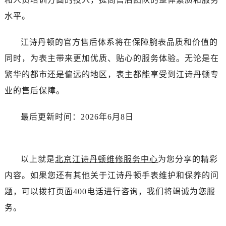
新疆维吾尔自治区吐鲁番市高昌区文化中路文化中路江诗丹顿售后服务中心（需提前预约）
水平。
新疆维吾尔自治区乌苏市乌鲁木齐北路江诗丹顿售后服务中心（需提前预约）
新疆维吾尔自治区五家渠市长征西街江诗丹顿售后服务中心（需提前预约）
江诗丹顿的官方售后体系将在保障腕表品质和价值的
新疆维吾尔自治区新星市东风路江诗丹顿售后服务中心（需提前预约）
同时，为表主带来更加优质、贴心的服务体验。无论是在
新疆维吾尔自治区伊宁市解放西路江诗丹顿售后服务中心（需提前预约）
繁华的都市还是偏远的地区，表主都能享受到江诗丹顿专
贵州省安顺市西秀区中华南路江诗丹顿售后服务中心（需提前预约）
贵州省毕节市七星关区松山路江诗丹顿售后服务中心（需提前预约）
业的售后保障。
贵州省六盘水市钟山区钟山大道江诗丹顿售后服务中心（需提前预约）
最后更新时间：2026年6月8日
贵州省黔东南苗族侗族自治州凯里市北京西路江诗丹顿售后服务中心（需提前预约）
贵州省黔西南布依族苗族自治州兴义市大道与桔香路交汇处江诗丹顿售后服务中心（需提前预约）
贵州省铜仁市碧江区民主路江诗丹顿售后服务中心（需提前预约）
以上就是
北京江诗丹顿维修服务中心
为您分享的精彩
贵州省遵义市红花岗区共青大道与嵩山路交叉口江诗丹顿售后服务中心（需提前预约）
四川省阿坝州市马尔康市团结街江诗丹顿售后服务中心（需提前预约）
内容。如果您还有其他关于江诗丹顿手表维护和保养的问
四川省巴中市巴州区江北大道江诗丹顿售后服务中心（需提前预约）
题，可以拨打页面400电话进行咨询，我们将竭诚为您服
四川省成都市锦江区人民东路6号SAC东原中心24层2406B室江诗丹顿售后服务中心（需提前预约）
务。
四川省达州市通川区中心广场、老车坝江诗丹顿售后服务中心（需提前预约）