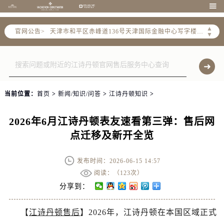
北京市东城区东长安街1号东方广场写字楼W3座6层602室（需提前预约）

北京市朝阳区建国门外大街甲6号华熙国际中心写字楼D座11层1102室（需提前预约）
▲
官网公告>
天津市和平区赤峰道136号天津国际金融中心写字楼26层2603室（需提前预约）
▼
上海市徐汇区虹桥路3号港汇中心写字楼2座37层3705室（需提前预约）
上海市黄浦区南京东路299号宏伊国际广场写字楼8层806室（需提前预约）
南京市秦淮区中山南路1号（新街口）南京中心写字楼22层C1-1室（需提前预约）
常州市新北区龙锦路1590号现代传媒中心写字楼5号楼10层1008室（需提前预约）
当前位置：
首页
>
新闻/知识/问答
>
江诗丹顿知识
>
徐州市鼓楼区淮海东路29号苏宁广场IFC国际金融中心写字楼35层3508室（需提前预约）
扬州市邗江区国展路29号星耀天地写字楼1号楼18层1803室（需提前预约）
2026年6月江诗丹顿表友速看第三弹：售后网
盐城市盐都区世纪大道5号盐城金融城写字楼1号楼16层1604室（需提前预约）
点迁移及新开全览
泰州市海陵区永定东路399号置地商务中心东塔写字楼（华润万象城）17层1706室（需提前预约）
宁波市江北区大闸南路500号来福士广场办公楼20层2009室（需提前预约）
发布时间：2026-06-15 14:57
杭州市上城区钱江路1366号华润大厦写字楼A座5层503-5室（需提前预约）
阅读：（
123次）
金华市金东区东市南街777号金华万达广场写字楼4号楼22层2209室（需提前预约）
分享到：
绍兴市越城区胜利东路379号世茂天际中心写字楼8层805室（需提前预约）
【
江诗丹顿售后
】2026年，江诗丹顿在本国区域正式
嘉兴市南湖区广益路705号嘉兴世界贸易中心写字楼A座13层1304室（需提前预约）