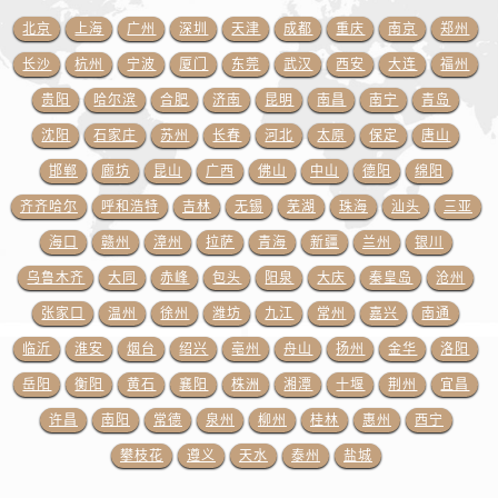
北京
上海
广州
深圳
天津
成都
重庆
南京
郑州
长沙
杭州
宁波
厦门
东莞
武汉
西安
大连
福州
贵阳
哈尔滨
合肥
济南
昆明
南昌
南宁
青岛
沈阳
石家庄
苏州
长春
河北
太原
保定
唐山
邯郸
廊坊
昆山
广西
佛山
中山
德阳
绵阳
齐齐哈尔
呼和浩特
吉林
无锡
芜湖
珠海
汕头
三亚
海口
赣州
漳州
拉萨
青海
新疆
兰州
银川
乌鲁木齐
大同
赤峰
包头
阳泉
大庆
秦皇岛
沧州
张家口
温州
徐州
潍坊
九江
常州
嘉兴
南通
临沂
淮安
烟台
绍兴
亳州
舟山
扬州
金华
洛阳
岳阳
衡阳
黄石
襄阳
株洲
湘潭
十堰
荆州
宜昌
许昌
南阳
常德
泉州
柳州
桂林
惠州
西宁
攀枝花
遵义
天水
泰州
盐城