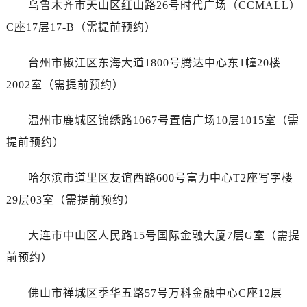
乌鲁木齐市天山区红山路26号时代广场（CCMALL）
江苏省镇江市京口区中山东路江诗丹顿售后服务中心（需提前预约）
江西省抚州市临川区赣东大道江诗丹顿售后服务中心（需提前预约）
C座17层17-B（需提前预约）
江西省赣州市章贡区文清路江诗丹顿售后服务中心（需提前预约）
台州市椒江区东海大道1800号腾达中心东1幢20楼
江西省吉安市吉州区井冈山大道江诗丹顿售后服务中心（需提前预约）
江西省景德镇市珠山区珠山中路江诗丹顿售后服务中心（需提前预约）
2002室（需提前预约）
江西省九江市浔阳区浔阳路江诗丹顿售后服务中心（需提前预约）
温州市鹿城区锦绣路1067号置信广场10层1015室（需
江西省南昌市红谷滩新区红谷中大道998号绿地双子塔（中央广场）A1座办公楼14层1407室江诗丹顿售后服务中心（需提前预约）
江西省萍乡市安源区萍安北大道与康庄路交叉口江诗丹顿售后服务中心（需提前预约）
提前预约）
江西省上饶市信州区滨江西路江诗丹顿售后服务中心（需提前预约）
哈尔滨市道里区友谊西路600号富力中心T2座写字楼
江西省新余市渝水区北湖西路江诗丹顿售后服务中心（需提前预约）
江西省宜春市袁州区中山中路江诗丹顿售后服务中心（需提前预约）
29层03室（需提前预约）
江西省鹰潭市月湖区胜利东路江诗丹顿售后服务中心（需提前预约）
大连市中山区人民路15号国际金融大厦7层G室（需提
山东省德州市德城区东风中路江诗丹顿售后服务中心（需提前预约）
山东省东营市东营区济南路江诗丹顿售后服务中心（需提前预约）
前预约）
山东省济南市历下区经十路11111号华润中心写字楼（万象城）15层1508室江诗丹顿售后服务中心（需提前预约）
佛山市禅城区季华五路57号万科金融中心C座12层
山东省济宁市任城区太白楼路江诗丹顿售后服务中心（需提前预约）