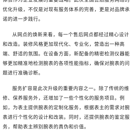
宁夏回族自治区石嘴山市大武口区贺兰山路江诗丹顿售后服务中心（需提前预约）
优化升级，不仅是对现有服务体系的完善，更是对品牌承
宁夏回族自治区吴忠市利通区开元大道江诗丹顿售后服务中心（需提前预约）
诺的进一步践行。
宁夏回族自治区银川市兴庆区新华东路97号新百中心C馆一层C1-18号商铺江诗丹顿售后服务中心（需提前预约）
宁夏回族自治区中卫市沙坡头区鼓楼东街江诗丹顿售后服务中心（需提前预约）
从网点的焕新来看，每一个售后网点都经过精心设计
青海省果洛藏族自治州玛沁县团结路江诗丹顿售后服务中心（需提前预约）
和改造。装修风格更加现代化、专业化，营造出一种高
青海省海北藏族自治州海晏县将军路江诗丹顿售后服务中心（需提前预约）
青海省海东市乐都区滨河路江诗丹顿售后服务中心（需提前预约）
端、舒适的氛围。在设备方面，新配备的精密检测仪器能
青海省海南藏族自治州共和县青海湖大街江诗丹顿售后服务中心（需提前预约）
够更加精准地检测腕表的各项性能指标，确保对腕表的问
青海省海西蒙古族藏族自治州德令哈市柴达木路江诗丹顿售后服务中心（需提前预约）
题进行准确诊断。
青海省黄南藏族自治州同仁市德合隆路江诗丹顿售后服务中心（需提前预约）
青海省西宁市城西区海湖新区西关大道江诗丹顿售后服务中心（需提前预约）
服务扩容是此次升级的重要内容之一。除了传统的维
青海省玉树藏族自治州结古镇胜利路江诗丹顿售后服务中心（需提前预约）
修、保养服务外，还增加了一些个性化的服务项目。例
陕西省安康市汉滨区金州路江诗丹顿售后服务中心（需提前预约）
如，为表主提供腕表的定制化服务，根据表主的需求对腕
陕西省宝鸡市渭滨区经二路江诗丹顿售后服务中心（需提前预约）
表进行个性化的设计和改装。同时，还提供腕表的鉴定服
陕西省汉中市汉台区北大街江诗丹顿售后服务中心（需提前预约）
务，帮助表主辨别腕表的真伪和价值。
陕西省商洛市商州区州城街江诗丹顿售后服务中心（需提前预约）