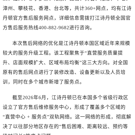
湖北省咸宁市咸安区长安大道江诗丹顿售后服务中心（需提前预约）
漳州、攀枝花、香港、台北等，共计360+网点，均有江诗
湖北省襄阳市樊城区长虹路与人民路交叉口江诗丹顿售后服务中心（需提前预约）
丹顿官方售后服务网点，详细信息需拨打江诗丹顿全国官
湖北省孝感市孝南区复兴大道江诗丹顿售后服务中心（需提前预约）
方售后服务热线400-882-9682进行咨询。
湖北省宜昌市西陵区夷陵大道与港窑路江诗丹顿售后服务中心（需提前预约）
湖南省常德市武陵区人民路江诗丹顿售后服务中心（需提前预约）
本次售后网络的优化是江诗丹顿本国区域近年来规模
湖南省郴州市北湖区国庆北路江诗丹顿售后服务中心（需提前预约）
较大的服务升级工程。该工程聚焦于“直营服务质量提
湖南省衡阳市雁峰区解放路江诗丹顿售后服务中心（需提前预约）
湖南省怀化市鹤城区迎丰中路江诗丹顿售后服务中心（需提前预约）
升、店面规模扩大、区域布局均衡”这三大方向。对全国
湖南省娄底市娄星区长青街江诗丹顿售后服务中心（需提前预约）
原有的售后网点进行了装修改造、设备更新以及人员培
湖南省邵阳市双清区东风路江诗丹顿售后服务中心（需提前预约）
训，同时在多个城市新增了服务点。
湖南省湘潭市雨湖区莲城大道江诗丹顿售后服务中心（需提前预约）
湖南省益阳市赫山区桃花仑路江诗丹顿售后服务中心（需提前预约）
截至2026年6月，江诗丹顿已在本国多个省级行政区
湖南省永州市冷水滩区永州大道与中兴路交叉口江诗丹顿售后服务中心（需提前预约）
设立了官方售后维修服务中心，形成了覆盖多个区域的
湖南省岳阳市岳阳楼区东茅岭路江诗丹顿售后服务中心（需提前预约）
“直营中心 + 服务点”双轨网络。这一网络的形成，彻底解
湖南省张家界市永定区解放路江诗丹顿售后服务中心（需提前预约）
决了以往部分地区存在的“售后困难、距离较远、预约等
湖南省长沙市芙蓉区建湘路393号世茂环球金融中心写字楼10层1013室江诗丹顿售后服务中心（需提前预约）