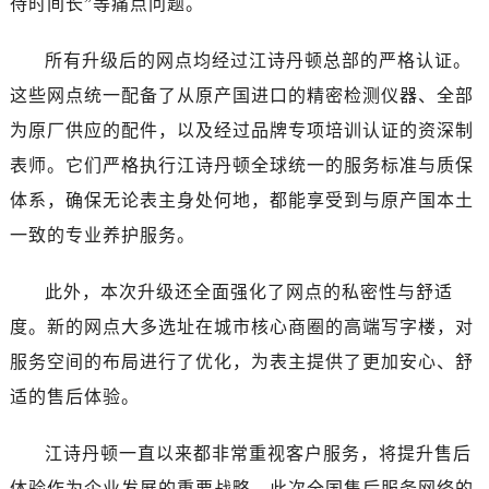
待时间长”等痛点问题。
湖南省株洲市芦淞区建设南路江诗丹顿售后服务中心（需提前预约）
甘肃省白银市白银区北京路江诗丹顿售后服务中心（需提前预约）
所有升级后的网点均经过江诗丹顿总部的严格认证。
甘肃省定西市安定区解放路江诗丹顿售后服务中心（需提前预约）
这些网点统一配备了从原产国进口的精密检测仪器、全部
甘肃省敦煌市沙州镇阳关中路江诗丹顿售后服务中心（需提前预约）
为原厂供应的配件，以及经过品牌专项培训认证的资深制
甘肃省合作市人民街江诗丹顿售后服务中心（需提前预约）
甘肃省嘉峪关市雄关区新华中路江诗丹顿售后服务中心（需提前预约）
表师。它们严格执行江诗丹顿全球统一的服务标准与质保
甘肃省金昌市金川区北京路江诗丹顿售后服务中心（需提前预约）
体系，确保无论表主身处何地，都能享受到与原产国本土
甘肃省酒泉市肃州区西大街江诗丹顿售后服务中心（需提前预约）
一致的专业养护服务。
甘肃省临夏市城南街道团结路江诗丹顿售后服务中心（需提前预约）
甘肃省陇南市武都区人民路江诗丹顿售后服务中心（需提前预约）
此外，本次升级还全面强化了网点的私密性与舒适
甘肃省平凉市崆峒区西大街江诗丹顿售后服务中心（需提前预约）
度。新的网点大多选址在城市核心商圈的高端写字楼，对
甘肃省庆阳市西峰区南大街江诗丹顿售后服务中心（需提前预约）
服务空间的布局进行了优化，为表主提供了更加安心、舒
甘肃省天水市秦州区民主路江诗丹顿售后服务中心（需提前预约）
适的售后体验。
甘肃省武威市凉州区迎宾路江诗丹顿售后服务中心（需提前预约）
甘肃省张掖市甘州区民乐北路江诗丹顿售后服务中心（需提前预约）
江诗丹顿一直以来都非常重视客户服务，将提升售后
宁夏回族自治区固原市原州区文化街江诗丹顿售后服务中心（需提前预约）
体验作为企业发展的重要战略。此次全国售后服务网络的