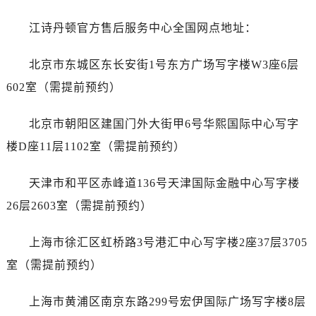
昆明市盘龙区北京路928号同德昆明广场写字楼10层06室（需提前预约）
石家庄市长安区中山东路39号勒泰中心写字楼B座13层07室（需提前预约）
江诗丹顿官方售后服务中心全国网点地址：
西安市碑林区南关正街88号华侨城长安国际中心E座6楼10室（需提前预约）
北京市东城区东长安街1号东方广场写字楼W3座6层
海口市龙华区金贸东路5号海口华润大厦B座17层1707室（需提前预约）
唐山市路南区新华东道100号万达广场写字楼A座10层1002室（需提前预约）
602室（需提前预约）
台州市椒江区东海大道1800号腾达中心东1幢20楼2002室（需提前预约）
北京市朝阳区建国门外大街甲6号华熙国际中心写字
黑龙江省大庆市萨尔图区会战大街江诗丹顿售后服务中心（需提前预约）
黑龙江省鹤岗市向阳区红军路江诗丹顿售后服务中心（需提前预约）
楼D座11层1102室（需提前预约）
黑龙江省黑河市爱辉区中央街江诗丹顿售后服务中心（需提前预约）
天津市和平区赤峰道136号天津国际金融中心写字楼
黑龙江省鸡西市鸡冠区红军路江诗丹顿售后服务中心（需提前预约）
黑龙江省佳木斯市向阳区长安路江诗丹顿售后服务中心（需提前预约）
26层2603室（需提前预约）
黑龙江省牡丹江市东安区太平路江诗丹顿售后服务中心（需提前预约）
上海市徐汇区虹桥路3号港汇中心写字楼2座37层3705
黑龙江省七台河市桃山区大同街江诗丹顿售后服务中心（需提前预约）
黑龙江省齐齐哈尔市龙沙区龙华路江诗丹顿售后服务中心（需提前预约）
室（需提前预约）
黑龙江省双鸭山市尖山区新兴大街江诗丹顿售后服务中心（需提前预约）
上海市黄浦区南京东路299号宏伊国际广场写字楼8层
黑龙江省绥化市北林区新华街与康庄路交叉口江诗丹顿售后服务中心（需提前预约）