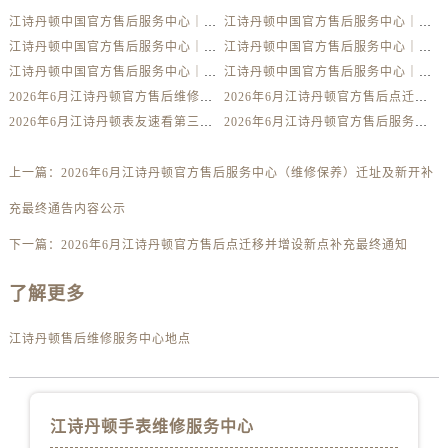
四川省自贡市自流井区华商北路江诗丹顿售后服务中心（需提前预约）
江诗丹顿中国官方售后服务中心｜详细地址及售后服务电话权威信息公示（2026年6月最新）
江诗丹顿中国官方售后服务中心｜完整地址与联系电话权威信息公示（2026年6月最新）
西藏自治区阿里地区噶尔县北京西路江诗丹顿售后服务中心（需提前预约）
江诗丹顿中国官方售后服务中心｜服务电话及详细网点地址权威信息公示（2026年6月最新）
江诗丹顿中国官方售后服务中心｜服务电话及完整官方地址权威信息公示（2026年6月最新）
西藏自治区昌都市卡若区昌都西路江诗丹顿售后服务中心（需提前预约）
江诗丹顿中国官方售后服务中心｜最新电话与详细地址权威信息公示（2026年6月最新）
江诗丹顿中国官方售后服务中心｜全部网点地址与售后热线权威信息公示（2026年6月最新）
西藏自治区拉萨市城关区北京中路江诗丹顿售后服务中心（需提前预约）
2026年6月江诗丹顿官方售后维修保养网点变动简明补充手册确认文件
2026年6月江诗丹顿官方售后点迁移并增设新点补充最终通知
西藏自治区林芝市巴宜区广东路江诗丹顿售后服务中心（需提前预约）
2026年6月江诗丹顿表友速看第三弹：售后网点迁移及新开全览
2026年6月江诗丹顿官方售后服务中心（维修保养）迁址及新开补充最终通告内容公示
西藏自治区那曲市色尼区浙江西路江诗丹顿售后服务中心（需提前预约）
上一篇：
2026年6月江诗丹顿官方售后服务中心（维修保养）迁址及新开补
西藏自治区日喀则市桑珠孜区上海中路江诗丹顿售后服务中心（需提前预约）
西藏自治区山南市乃东区湖北大道江诗丹顿售后服务中心（需提前预约）
充最终通告内容公示
云南省保山市隆阳区正阳路江诗丹顿售后服务中心（需提前预约）
下一篇：
2026年6月江诗丹顿官方售后点迁移并增设新点补充最终通知
云南省楚雄彝族自治州楚雄市鹿城南路江诗丹顿售后服务中心（需提前预约）
云南省大理白族自治州大理市建设路江诗丹顿售后服务中心（需提前预约）
了解更多
云南省德宏傣族景颇族自治州芒市团结大街江诗丹顿售后服务中心（需提前预约）
江诗丹顿售后维修服务中心地点
云南省迪庆藏族自治州香格里拉市长征大道江诗丹顿售后服务中心（需提前预约）
云南省红河哈尼族彝族自治州蒙自市天马路江诗丹顿售后服务中心（需提前预约）
云南省丽江市古城区七星街江诗丹顿售后服务中心（需提前预约）
江诗丹顿手表维修服务中心
云南省临沧市临翔区世纪路江诗丹顿售后服务中心（需提前预约）