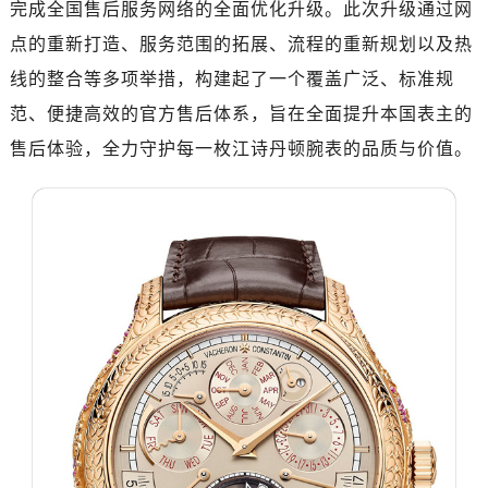
完成全国售后服务网络的全面优化升级。此次升级通过网
南昌市红谷滩新区红谷中大道998号绿地双子塔（中央广场）A1座办公楼14层07室（需提前预约）
济南市历下区经十路11111号华润中心写字楼（万象城）15层1508室（需提前预约）
点的重新打造、服务范围的拓展、流程的重新规划以及热
广州市天河区天河路230号万菱汇国际中心写字楼A塔7层704室（需提前预约）
线的整合等多项举措，构建起了一个覆盖广泛、标准规
广州市越秀区环市东路371-375号世界贸易中心大厦南塔写字楼15层07室（需提前预约）
范、便捷高效的官方售后体系，旨在全面提升本国表主的
深圳市罗湖区深南东路5001号华润大厦写字楼17层1701室（需提前预约）
售后体验，全力守护每一枚江诗丹顿腕表的品质与价值。
惠州市惠城区江北文昌一路7号华贸大厦写字楼1座30层05室（需提前预约）
厦门市思明区湖滨东路95号华润大厦写字楼B座11层1104室（需提前预约）
福州市鼓楼区五四路128-1号恒力城写字楼15层03室（需提前预约）
成都市锦江区人民东路6号SAC东原中心写字楼24层2406B室（需提前预约）
重庆市江北区观音桥步行街2号融恒时代广场写字楼9层902室（需提前预约）
长沙市芙蓉区定王台街道建湘路393号世茂环球金融中心写字楼（芙蓉广场）10层13室（需提前预约）
郑州市二七区铭功路10号华润大厦写字楼29层2905室（需提前预约）
太原市迎泽区解放路15号亨得利名表服务中心（品牌授权店）3层整层（需提前预约）
沈阳市沈河区中街路137号亨得利名表服务中心（品牌授权店）1层整层（需提前预约）
沈阳市沈河区中街路83号亨得利名表服务中心（品牌授权店）1层整层（需提前预约）
乌鲁木齐市天山区红山路26号时代广场（CCMALL）C座17层17-B（需提前预约）