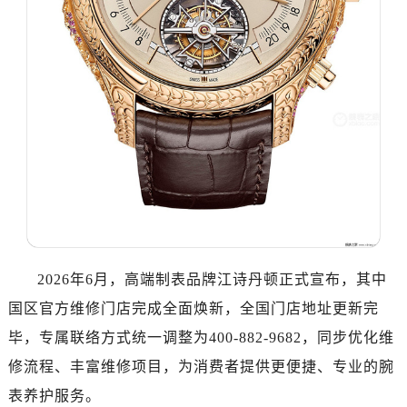
温州市鹿城区锦绣路1067号置信广场10层1015室（需提前预约）
哈尔滨市道里区友谊西路600号富力中心T2座写字楼29层03室（需提前预约，营业时间：8:30-18:30）
大连市中山区人民路15号国际金融大厦7层G室（需提前预约）
佛山市禅城区季华五路57号万科金融中心C座12层1205室（需提前预约）
东莞市东城街道鸿福东路1号民盈国贸中心T1写字楼9层907室（需提前预约）
无锡市梁溪区人民中路139号恒隆广场写字楼1座11层1104室（需提前预约）
南通市崇川区工农路57号圆融广场写字楼16层1603室（需提前预约）
苏州市苏州工业园区星港街199号苏州中心办公楼C座22层08室（需提前预约）
武汉市江汉区解放大道686号世界贸易大厦38层09室（需提前预约）
南宁市青秀区金湖路59号地王大厦12楼1224室（需提前预约）
合肥市蜀山区潜山路111号万象城华润大厦B座12楼03室（需提前预约）
2026年6月，高端制表品牌江诗丹顿正式宣布，其中
泉州市丰泽区宝洲路729号浦西万达中心写字楼A座7楼709室（需提前预约）
国区官方维修门店完成全面焕新，全国门店地址更新完
青岛市南区山东路6号华润大厦B座22层04室（需提前预约）
毕，专属联络方式统一调整为400-882-9682，同步优化维
烟台市芝罘区胜利路139号万达金融中心A座907室（需提前预约）
长春市朝阳区西安大路727号中银大厦A座(旺进大厦)18层09室（需提前预约）
修流程、丰富维修项目，为消费者提供更便捷、专业的腕
贵阳市南明区都司高架桥路33号亨特国际金融中心14楼14D（需提前预约）
表养护服务。