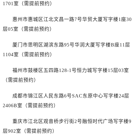
山西省太原市迎泽区迎泽街道解放路15号亨得利名表维修授权店3楼江诗丹顿售后服务中心（需提前预约）
1701室（需提前预约）
天津市和平区赤峰道136号天津国际金融中心26层2603室江诗丹顿售后服务中心（需提前预约）
惠州市惠城区江北文昌一路7号华贸大厦写字楼1座30
安徽省安庆市迎江区人民路江诗丹顿售后服务中心（需提前预约）
安徽省蚌埠市蚌山区淮河路江诗丹顿售后服务中心（需提前预约）
层05室（需提前预约）
安徽省亳州市谯城区魏武大道江诗丹顿售后服务中心（需提前预约）
厦门市思明区湖滨东路95号华润大厦写字楼B座11层
安徽省池州市贵池区长江路江诗丹顿售后服务中心（需提前预约）
安徽省滁州市琅琊区南谯北路江诗丹顿售后服务中心（需提前预约）
1104室（需提前预约）
安徽省阜阳市颍州区颍州北路江诗丹顿售后服务中心（需提前预约）
福州市鼓楼区五四路128-1号恒力城写字楼15层03室
安徽省淮北市相山区淮海路江诗丹顿售后服务中心（需提前预约）
安徽省淮南市田家庵区国庆中路江诗丹顿售后服务中心（需提前预约）
（需提前预约）
安徽省黄山市屯溪区黄山西路江诗丹顿售后服务中心（需提前预约）
成都市锦江区人民东路6号SAC东原中心写字楼24层
安徽省六安市金安区解放中路江诗丹顿售后服务中心（需提前预约）
安徽省马鞍山市雨山区湖南西路江诗丹顿售后服务中心（需提前预约）
2406B室（需提前预约）
安徽省宿州市埇桥区人民中路江诗丹顿售后服务中心（需提前预约）
重庆市江北区观音桥步行街2号融恒时代广场写字楼9
安徽省铜陵市铜官区石城大道江诗丹顿售后服务中心（需提前预约）
安徽省芜湖市镜湖区中山路步行街江诗丹顿售后服务中心（需提前预约）
层902室（需提前预约）