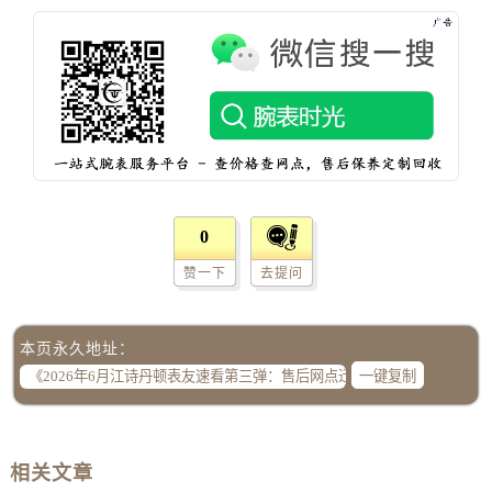
四川省德阳市旌阳区长江西路、南街江诗丹顿售后服务中心（需提前预约）
四川省甘孜州市康定市情歌广场、箭炉街江诗丹顿售后服务中心（需提前预约）
四川省广安市广安区建安南路江诗丹顿售后服务中心（需提前预约）
四川省广元市利州区老城南北街、东大街江诗丹顿售后服务中心（需提前预约）
四川省乐山市市中区嘉定中路江诗丹顿售后服务中心（需提前预约）
四川省凉山州市西昌市大巷口下街江诗丹顿售后服务中心（需提前预约）
四川省泸州市江阳区治平路江诗丹顿售后服务中心（需提前预约）
四川省眉山市东坡区三苏路江诗丹顿售后服务中心（需提前预约）
0
四川省绵阳市涪城区翠花街江诗丹顿售后服务中心（需提前预约）
赞一下
去提问
四川省南充市高坪区江东大道江诗丹顿售后服务中心（需提前预约）
四川省内江市东兴区汉安大道江诗丹顿售后服务中心（需提前预约）
四川省攀枝花市东区三线大道北段江诗丹顿售后服务中心（需提前预约）
本页永久地址：
一键复制
四川省遂宁市船山区香林南路江诗丹顿售后服务中心（需提前预约）
四川省雅安市雨城区熊猫大道江诗丹顿售后服务中心（需提前预约）
四川省宜宾市翠屏区长翠路江诗丹顿售后服务中心（需提前预约）
四川省资阳市雁江区滨江大道一段与和平南路江诗丹顿售后服务中心（需提前预约）
相关文章