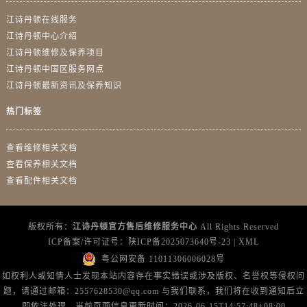
江诗丹顿在线服务
江诗丹顿中心介绍
江诗丹顿维修及保养项目
江诗丹顿中国区服务网点
江诗丹顿最新资讯及保养知识
热门标签
查看维修相关文档
查看保养相关文档
查看配件相关文档
版权所有：
江诗丹顿官方售后维修服务中心
All Rights Reserved
ICP备案/许可证号：
陕ICP备2025073640号-23
|
XML
粤公网安备 11011306006028号
如权利人或知情人士发现本站内容存在事实错误或涉及版权、名誉权等侵权问
题，请通过邮箱：2557628530@qq.com 与我们联系，我们将在收到通知后立
即依法处理。当前页面信息更新时间：2026-06-15T14:57:48+08:00