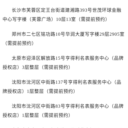
安徽省宣城市宣州区叠嶂西路江诗丹顿售后服务中心（需提前预约）
长沙市芙蓉区定王台街道建湘路393号世茂环球金融
福建省龙岩市新罗区九一南路江诗丹顿售后服务中心（需提前预约）
福建省南平市建阳区人民西路江诗丹顿售后服务中心（需提前预约）
中心写字楼（芙蓉广场）10层13室（需提前预约）
福建省宁德市蕉城区天湖东路江诗丹顿售后服务中心（需提前预约）
郑州市二七区铭功路10号华润大厦写字楼29层2905室
福建省莆田市城厢区霞林街道荔华东大道江诗丹顿售后服务中心（需提前预约）
福建省三明市三元区东乾二路江诗丹顿售后服务中心（需提前预约）
（需提前预约）
福建省漳州市龙文区步港路江诗丹顿售后服务中心（需提前预约）
太原市迎泽区解放路15号亨得利名表服务中心（品牌
江苏省常州市新北区龙锦路1590号现代传媒中心5号楼10层1008室江诗丹顿售后服务中心（需提前预约）
江苏省淮安市清江浦区淮海北路江诗丹顿售后服务中心（需提前预约）
授权店）3层整层（需提前预约）
江苏省连云港市海州区通灌北路江诗丹顿售后服务中心（需提前预约）
沈阳市沈河区中街路137号亨得利名表服务中心（品
江苏省南京市秦淮区中山南路1号南京中心22层22-C1-C3室江诗丹顿售后服务中心（需提前预约）
江苏省宿迁市宿城区西湖路江诗丹顿售后服务中心（需提前预约）
牌授权店）1层整层（需提前预约）
江苏省泰州市海陵区永定东路399号置地商务中心东塔（华润万象城）17层1706室江诗丹顿售后服务中心（需提前预约）
沈阳市沈河区中街路83号亨得利名表服务中心（品牌
江苏省徐州市鼓楼区淮海东路29号苏宁广场IFC国际金融中心35层3508室江诗丹顿售后服务中心（需提前预约）
江苏省盐城市盐都区世纪大道5号盐城金融城写字楼1号楼16层1604室江诗丹顿售后服务中心（需提前预约）
授权店）1层整层（需提前预约）
江苏省扬州市邗江区国展路29号星耀天地写字楼1号楼18层1803室江诗丹顿售后服务中心（需提前预约）