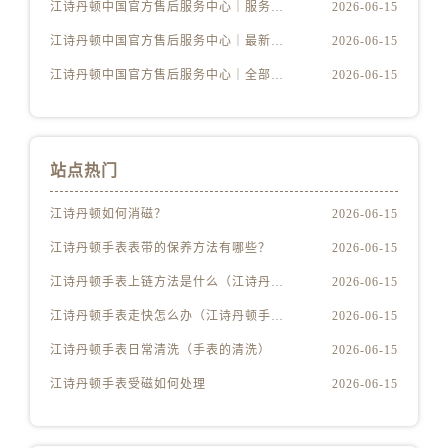
江苏省苏州市苏州工业园区 星港街199号苏州中心办公楼C座22层08室江诗丹顿售后服务中心（需提前预约）
江诗丹顿中国官方售后服务中心｜服务电话及完整官方地址权威信息公示（2026年6月最新）
2026-06-15
湖北省武汉市江汉区解放大道686号世界贸易大厦38层09室江诗丹顿售后服务中心（需提前预约）
江诗丹顿中国官方售后服务中心｜最新电话与详细地址权威信息公示（2026年6月最新）
2026-06-15
广西省南宁市青秀区金湖路59号地王大厦12楼1224室江诗丹顿售后服务中心（需提前预约）
江诗丹顿中国官方售后服务中心｜全部网点地址与售后热线权威信息公示（2026年6月最新）
2026-06-15
安徽省合肥市蜀山区潜山路111号万象城华润大厦B座12楼03室江诗丹顿售后服务中心（需提前预约）
福建省泉州市丰泽区宝洲路729号浦西万达中心写字楼A座7楼709室江诗丹顿售后服务中心（需提前预约）
山东省青岛市南区山东路6号华润大厦B座22层04室江诗丹顿售后服务中心（需提前预约）
站点热门
山东省烟台市芝罘区胜利路139号万达金融中心A座907室江诗丹顿售后服务中心（需提前预约）
吉林省长春市朝阳区西安大路727号中银大厦A座(旺进大厦)18层09室江诗丹顿售后服务中心（需提前预约）
江诗丹顿如何消磁？
2026-06-15
贵州省贵阳市南明区都司高架桥路33号亨特国际金融中心14楼14D江诗丹顿售后服务中心（需提前预约）
江诗丹顿手表表带的保养方法有哪些？
2026-06-15
云南省昆明市盘龙区北京路928号同德昆明广场写字楼10层06室江诗丹顿售后服务中心（需提前预约）
江诗丹顿手表上链方法是什么（江诗丹顿怎么给手表上链）
2026-06-15
河北省石家庄市长安区中山东路39号勒泰中心写字楼B座13层07室江诗丹顿售后服务中心（需提前预约）
陕西省西安市碑林区南关正街88号华侨城长安国际中心E座6楼10室江诗丹顿售后服务中心（需提前预约）
江诗丹顿手表走快怎么办（江诗丹顿手表走快什么原因）
2026-06-15
海南省海口市龙华区金贸东路5号海口华润大厦B座17层1707室江诗丹顿售后服务中心（需提前预约）
江诗丹顿手表日常清洗（手表的清洗）
2026-06-15
河北省唐山市路南区新华东道100号万达广场写字楼A座10层1002室江诗丹顿售后服务中心（需提前预约）
江诗丹顿手表受磁如何处理
2026-06-15
台州市椒江区东海大道1800号腾达中心东1幢20楼2002室江诗丹顿售后服务中心（需提前预约）
节假日正常营业！