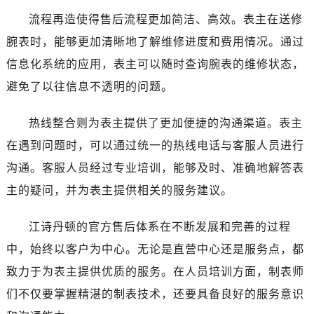
陕西省铜川市王益区红旗街江诗丹顿售后服务中心（需提前预约）
流程再造使得售后流程更加简洁、高效。表主在送修
陕西省渭南市临渭区东风大街江诗丹顿售后服务中心（需提前预约）
腕表时，能够更加清晰地了解维修进度和费用情况。通过
陕西省咸阳市秦都区沣西新城统一西路与白马河路交汇处江诗丹顿售后服务中心（需提前预约）
信息化系统的应用，表主可以随时查询腕表的维修状态，
陕西省延安市宝塔区中心街江诗丹顿售后服务中心（需提前预约）
陕西省榆林市榆阳区长兴路江诗丹顿售后服务中心（需提前预约）
避免了以往信息不透明的问题。
新疆维吾尔自治区阿克苏市东大街江诗丹顿售后服务中心（需提前预约）
热线整合则为表主提供了更加便捷的沟通渠道。表主
新疆维吾尔自治区阿拉尔市胜利大道江诗丹顿售后服务中心（需提前预约）
新疆维吾尔自治区阿拉山口市友好路江诗丹顿售后服务中心（需提前预约）
在遇到问题时，可以通过统一的热线电话与客服人员进行
新疆维吾尔自治区阿勒泰市解放路江诗丹顿售后服务中心（需提前预约）
沟通。客服人员经过专业培训，能够及时、准确地解答表
新疆维吾尔自治区阿图什市光明路江诗丹顿售后服务中心（需提前预约）
主的疑问，并为表主提供相关的服务建议。
新疆维吾尔自治区白杨市军垦路江诗丹顿售后服务中心（需提前预约）
新疆维吾尔自治区北屯市团结路江诗丹顿售后服务中心（需提前预约）
江诗丹顿的官方售后体系在不断发展和完善的过程
新疆维吾尔自治区博乐市博乐市北京路江诗丹顿售后服务中心（需提前预约）
中，始终以客户为中心。无论是直营中心还是服务点，都
新疆维吾尔自治区昌吉市延安北路江诗丹顿售后服务中心（需提前预约）
致力于为表主提供优质的服务。在人员培训方面，制表师
新疆维吾尔自治区阜康市博峰路江诗丹顿售后服务中心（需提前预约）
们不仅要掌握精湛的制表技术，还要具备良好的服务意识
新疆维吾尔自治区哈密市伊州区建国北路江诗丹顿售后服务中心（需提前预约）