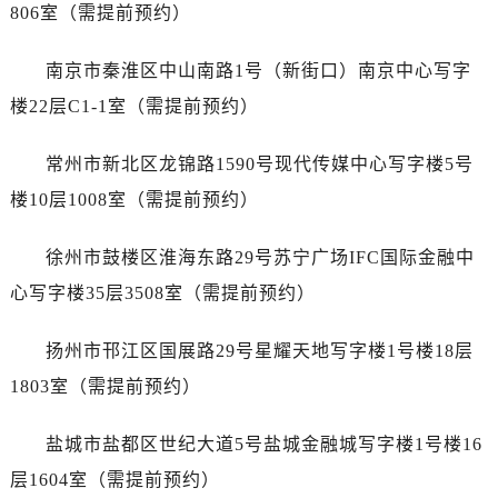
黑龙江省伊春市伊美区通河路江诗丹顿售后服务中心（需提前预约）
806室（需提前预约）
吉林省白城市洮北区明仁南街江诗丹顿售后服务中心（需提前预约）
南京市秦淮区中山南路1号（新街口）南京中心写字
吉林省白山市浑江区浑江大街江诗丹顿售后服务中心（需提前预约）
吉林省吉林市船营区河南街江诗丹顿售后服务中心（需提前预约）
楼22层C1-1室（需提前预约）
吉林省辽源市龙山区人民大街江诗丹顿售后服务中心（需提前预约）
常州市新北区龙锦路1590号现代传媒中心写字楼5号
吉林省梅河口市新华街道梅河大街江诗丹顿售后服务中心（需提前预约）
吉林省四平市铁东区紫气大路与南九经街交汇处江诗丹顿售后服务中心（需提前预约）
楼10层1008室（需提前预约）
吉林省松原市宁江区五环大街江诗丹顿售后服务中心（需提前预约）
徐州市鼓楼区淮海东路29号苏宁广场IFC国际金融中
吉林省通化市东昌区环通乡江南大街江诗丹顿售后服务中心（需提前预约）
吉林省延边市延吉市解放路江诗丹顿售后服务中心（需提前预约）
心写字楼35层3508室（需提前预约）
辽宁省鞍山市铁东区站前街江诗丹顿售后服务中心（需提前预约）
扬州市邗江区国展路29号星耀天地写字楼1号楼18层
辽宁省本溪市平山区胜利路江诗丹顿售后服务中心（需提前预约）
辽宁省朝阳市双塔区新华路江诗丹顿售后服务中心（需提前预约）
1803室（需提前预约）
辽宁省丹东市振兴区七经街江诗丹顿售后服务中心（需提前预约）
盐城市盐都区世纪大道5号盐城金融城写字楼1号楼16
辽宁省抚顺市新抚区东一路江诗丹顿售后服务中心（需提前预约）
辽宁省阜新市海州区解放大街江诗丹顿售后服务中心（需提前预约）
层1604室（需提前预约）