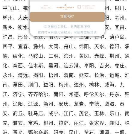
河南省濮阳市大华龙区开州路绿城路交叉口江诗丹顿售后服务中心（需提前预约）
平顶山、镇江、桂林、芜湖、汕头、淄博、兰州、银川、
河南省三门峡市湖滨区和平路江诗丹顿售后服务中心（需提前预约）
立即预约
郴州、大庆、张家口、衡阳、焦作、周口、邵阳、亳州、
河南省商丘市梁园区神火大道江诗丹顿售后服务中心（需提前预约）
新乡、衡水、牡丹江、德州、聊城、包头、淮安、宜昌、
河南省新乡市红旗区人民路江诗丹顿售后服务中心（需提前预约）
提前预约免排队，到店即享服务
预约时间有变无需取消，可随时重新预约
河南省信阳市浉河区东方红大道江诗丹顿售后服务中心（需提前预约）
许昌、邢台、宿迁、丽水、蚌埠、上饶、晋中、葫芦岛、
河南省许昌市魏都区建安大道与八龙路交叉口江诗丹顿售后服务中心（需提前预约）
四平、宜春、滁州、大同、舟山、绵阳、天水、德阳、承
河南省郑州市二七区民主路10号华润大厦29层2905室江诗丹顿售后服务中心（需提前预约）
德、绥化、马鞍山、三明、滨州、黄冈、赤峰、荆州、通
河南省周口市川汇区七一路江诗丹顿售后服务中心（需提前预约）
化、鸡西、佳木斯、黑河、连云港、阜阳、吉安、枣庄、
河南省驻马店市驿城区乐山大道与置地大道交叉口江诗丹顿售后服务中心（需提前预约）
永州、清远、揭阳、梧州、渭南、延安、长治、运城、淮
湖北省鄂州市鄂城区文星大道江诗丹顿售后服务中心（需提前预约）
南、莆田、荆门、益阳、梅州、达州、榆林、威海、九
湖北省黄冈市黄州区赤壁大道江诗丹顿售后服务中心（需提前预约）
江、济宁、齐齐哈尔、南阳、常德、呼伦贝尔、丹东、锦
湖北省黄石市黄石港区武汉路江诗丹顿售后服务中心（需提前预约）
湖北省荆门市东宝中天街步行街江诗丹顿售后服务中心（需提前预约）
州、辽阳、辽源、衢州、安庆、龙岩、宁德、鹰潭、泰
湖北省荆州市荆州区荆中路江诗丹顿售后服务中心（需提前预约）
安、商丘、驻马店、咸宁、江门、茂名、玉林、乐山、南
湖北省十堰市茅箭区人民北路江诗丹顿售后服务中心（需提前预约）
充、雅安、宝鸡、柳州、拉萨、丽江、张家界、襄阳、株
湖北省随州市曾都区青年路江诗丹顿售后服务中心（需提前预约）
洲、遵义、鄂尔多斯、阳泉、昆山、黄石、湘潭、十堰、