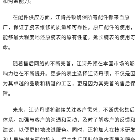
和沟通能力。
新疆维吾尔自治区和田市和田市北京西路江诗丹顿售后服务中心（需提前预约）
新疆维吾尔自治区胡杨河市胡杨河市胡杨路江诗丹顿售后服务中心（需提前预约）
在配件供应方面，江诗丹顿确保所有配件都来自原
新疆维吾尔自治区霍尔果斯市亚欧北路江诗丹顿售后服务中心（需提前预约）
厂，保证了腕表维修的质量和可靠性。原厂配件的使用，
新疆维吾尔自治区喀什市解放北路江诗丹顿售后服务中心（需提前预约）
能够最大程度地还原腕表的原有性能，延长腕表的使用寿
新疆维吾尔自治区可克达拉市幸福路江诗丹顿售后服务中心（需提前预约）
新疆维吾尔自治区克拉玛依市克拉玛依区友谊路江诗丹顿售后服务中心（需提前预约）
命。
新疆维吾尔自治区库车市库车市文化东路江诗丹顿售后服务中心（需提前预约）
随着售后网络的不断完善，江诗丹顿在本国市场的影
新疆维吾尔自治区库尔勒市库尔勒市人民东路江诗丹顿售后服务中心（需提前预约）
新疆维吾尔自治区奎屯市团结西街江诗丹顿售后服务中心（需提前预约）
响力也在不断提升。更多的表主选择江诗丹顿，不仅是因
新疆维吾尔自治区昆玉市昆泉街江诗丹顿售后服务中心（需提前预约）
为其卓越的品质和精湛的工艺，更是因为其完善的售后保
新疆维吾尔自治区沙湾市三道河子镇世纪大道南路江诗丹顿售后服务中心（需提前预约）
障。
新疆维吾尔自治区石河子市北二路江诗丹顿售后服务中心（需提前预约）
新疆维吾尔自治区双河市光明路江诗丹顿售后服务中心（需提前预约）
未来，江诗丹顿将继续关注客户需求，不断优化售后
新疆维吾尔自治区塔城市塔城地区闻琴路江诗丹顿售后服务中心（需提前预约）
体系。加强与客户的沟通和互动，及时了解客户的反馈和
新疆维吾尔自治区铁门关市兴疆路江诗丹顿售后服务中心（需提前预约）
建议，以便更好地改进服务。同时，还将加大在技术研发
新疆维吾尔自治区图木舒克市图木舒克市中兴街江诗丹顿售后服务中心（需提前预约）
和人员培训方面的投入，提高售后团队的整体素质和服务