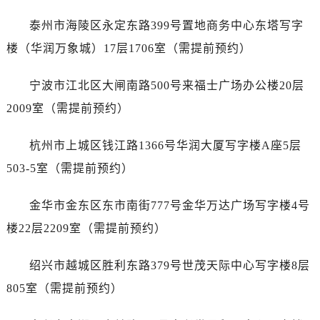
辽宁省葫芦岛市连山区中央路江诗丹顿售后服务中心（需提前预约）
泰州市海陵区永定东路399号置地商务中心东塔写字
辽宁省锦州市古塔区中央大街江诗丹顿售后服务中心（需提前预约）
辽宁省辽阳市白塔区新运大街江诗丹顿售后服务中心（需提前预约）
楼（华润万象城）17层1706室（需提前预约）
辽宁省盘锦市兴隆台区石油大街江诗丹顿售后服务中心（需提前预约）
宁波市江北区大闸南路500号来福士广场办公楼20层
辽宁省铁岭市银州区南马路江诗丹顿售后服务中心（需提前预约）
辽宁省营口市站前区市府路与渤海大街交叉口江诗丹顿售后服务中心（需提前预约）
2009室（需提前预约）
辽宁省沈阳市沈河区中街路137号亨得利名表维修授权店1楼江诗丹顿售后服务中心（需提前预约）
杭州市上城区钱江路1366号华润大厦写字楼A座5层
辽宁省沈阳市沈河区中街路83号亨得利名表维修授权店1楼江诗丹顿售后服务中心（需提前预约）
北京市朝阳区建国门外大街甲6号华熙国际中心D座11层1102室江诗丹顿售后服务中心（需提前预约）
503-5室（需提前预约）
北京市东城区东长安街1号王府井东方广场W3座6层602室江诗丹顿售后服务中心（需提前预约）
金华市金东区东市南街777号金华万达广场写字楼4号
河北省保定市竞秀区朝阳北大街北国先天下江诗丹顿售后服务中心（需提前预约）
内蒙古自治区阿拉善盟市左旗土尔扈特大街江诗丹顿售后服务中心（需提前预约）
楼22层2209室（需提前预约）
内蒙古自治区巴彦淖尔市临河区新华街江诗丹顿售后服务中心（需提前预约）
绍兴市越城区胜利东路379号世茂天际中心写字楼8层
内蒙古自治区包头市青山区幸福路甲3号王府井百货名表维修江诗丹顿售后服务中心（需提前预约）
内蒙古自治区赤峰市红山区哈达街江诗丹顿售后服务中心（需提前预约）
805室（需提前预约）
内蒙古自治区鄂尔多斯市东胜区伊金霍洛街江诗丹顿售后服务中心（需提前预约）