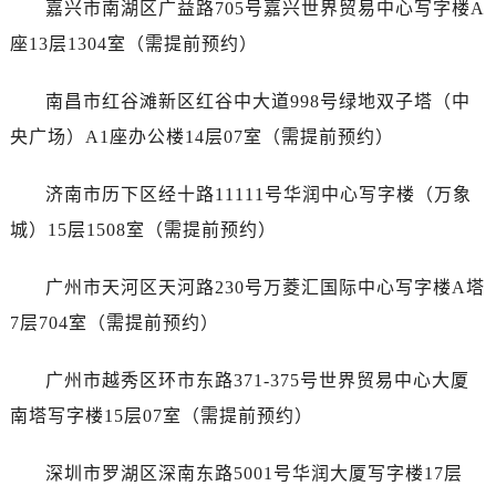
嘉兴市南湖区广益路705号嘉兴世界贸易中心写字楼A
内蒙古自治区呼伦贝尔市海拉尔区中央街江诗丹顿售后服务中心（需提前预约）
内蒙古自治区通辽市科尔沁区明仁大街江诗丹顿售后服务中心（需提前预约）
座13层1304室（需提前预约）
内蒙古自治区乌海市海勃湾区人民南路江诗丹顿售后服务中心（需提前预约）
南昌市红谷滩新区红谷中大道998号绿地双子塔（中
内蒙古自治区乌兰察布市集宁区恩和大街江诗丹顿售后服务中心（需提前预约）
内蒙古自治区锡林郭勒盟市锡林浩特市光明街与额尔敦路交叉口江诗丹顿售后服务中心（需提前预约）
央广场）A1座办公楼14层07室（需提前预约）
内蒙古自治区兴安盟市乌兰浩特市兴安大街江诗丹顿售后服务中心（需提前预约）
济南市历下区经十路11111号华润中心写字楼（万象
山西省大同市平城区迎宾街江诗丹顿售后服务中心（需提前预约）
山西省晋城市城区黄华街江诗丹顿售后服务中心（需提前预约）
城）15层1508室（需提前预约）
山西省晋中市榆次区顺城街江诗丹顿售后服务中心（需提前预约）
广州市天河区天河路230号万菱汇国际中心写字楼A塔
山西省临汾市尧都区解放路江诗丹顿售后服务中心（需提前预约）
山西省吕梁市离石区永宁中路与建设街交叉口江诗丹顿售后服务中心（需提前预约）
7层704室（需提前预约）
山西省朔州市朔城区怡西路与鄯阳西街交汇处江诗丹顿售后服务中心（需提前预约）
广州市越秀区环市东路371-375号世界贸易中心大厦
山西省忻州市忻府区和平东街与七一南路交叉口江诗丹顿售后服务中心（需提前预约）
山西省阳泉市郊区平阳东街与新城大道交叉口江诗丹顿售后服务中心（需提前预约）
南塔写字楼15层07室（需提前预约）
山西省运城市盐湖区河东街江诗丹顿售后服务中心（需提前预约）
深圳市罗湖区深南东路5001号华润大厦写字楼17层
山西省长治市潞州区英雄中路江诗丹顿售后服务中心（需提前预约）