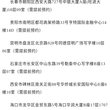
长春市朝阳区西安大路727号中银大厦A座(旺进大
广东省惠州市惠城区江北文昌一路7号华贸大厦1座30层3005室江诗丹顿售后服务中心（需提前预约）
广东省江门市蓬江区广场西路江诗丹顿售后服务中心（需提前预约）
厦)18层09室（需提前预约）
广东省揭阳市榕城进贤门步行街江诗丹顿售后服务中心（需提前预约）
贵阳市南明区都司高架桥路33号亨特国际金融中心14
广东省茂名市电白区水东街道迎宾大道江诗丹顿售后服务中心（需提前预约）
广东省梅州市梅江区金燕大道江诗丹顿售后服务中心（需提前预约）
楼14D（需提前预约）
广东省清远市清城区湖西路江诗丹顿售后服务中心（需提前预约）
昆明市盘龙区北京路928号同德昆明广场写字楼10层
广东省汕头市龙湖区长平路江诗丹顿售后服务中心（需提前预约）
广东省汕尾市城区香洲街道园林社区翠园街江诗丹顿售后服务中心（需提前预约）
06室（需提前预约）
广东省韶关市武江区芙蓉新区与老城中心交汇处江诗丹顿售后服务中心（需提前预约）
石家庄市长安区中山东路39号勒泰中心写字楼B座13
广东省深圳市罗湖区深南东路5001号华润大厦17层1701室江诗丹顿售后服务中心（需提前预约）
广东省阳江市江城区东风一路江诗丹顿售后服务中心（需提前预约）
层07室（需提前预约）
广东省云浮市云城区金山路江诗丹顿售后服务中心（需提前预约）
西安市碑林区南关正街88号华侨城长安国际中心E座6
广东省湛江市赤坎区观海北路江诗丹顿售后服务中心（需提前预约）
广东省肇庆市端州区信安大道与砚都大道交汇处江诗丹顿售后服务中心（需提前预约）
楼10室（需提前预约）
广西壮族自治区百色市右江区中山二路江诗丹顿售后服务中心（需提前预约）
海口市龙华区金贸东路5号海口华润大厦B座17层1707
广西壮族自治区北海市海城区北京路江诗丹顿售后服务中心（需提前预约）