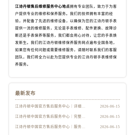
云南省怒江傈僳族自治州泸水市人民路江诗丹顿售后服务中心（需提前预约）
江诗丹顿售后维修服务中心地点
拥有专业团队，致力于为客
云南省普洱市思茅区振兴大道江诗丹顿售后服务中心（需提前预约）
户提供专业的维修和保养服务。我们的技师拥有丰富的经
云南省曲靖市麒麟区学府路江诗丹顿售后服务中心（需提前预约）
验，并配备了先进的维修设备，以确保为您的江诗丹顿手表
云南省文山壮族苗族自治州文山市东风路江诗丹顿售后服务中心（需提前预约）
提供一流的维修服务，无论是手表维修、配件更换、故障诊
断还是手表保养等服务，我们都会用心对待，让您的手表焕
云南省西双版纳傣族自治州景洪市宣慰大道江诗丹顿售后服务中心（需提前预约）
发新生。我们的江诗丹顿维修保养服务网点遍布全国各地，
云南省玉溪市红塔区南北大街江诗丹顿售后服务中心（需提前预约）
如果您有任何问题或需要维修服务，请随时联系我们的客服
云南省昭通市昭阳区青年路江诗丹顿售后服务中心（需提前预约）
团队，我们将全力以赴为您提供专业的江诗丹顿手表维修保
重庆市江北区观音桥步行街2号融恒时代广场9层902室江诗丹顿售后服务中心（需提前预约）
养服务。
新疆维吾尔自治区乌鲁木齐市天山区红山路26号时代广场（CCMALL）C座17层17-B江诗丹顿售后服务中心（需提前预约）
浙江省温州市鹿城区锦绣路1067号置信广场10层1015室江诗丹顿售后服务中心（需提前预约）
黑龙江省哈尔滨市道里区友谊西路600号富力中心T2座写字楼29层03室室江诗丹顿售后服务中心（需提前预约）
最新发布
辽宁省大连市中山区人民路15号国际金融大厦7层G室江诗丹顿售后服务中心（需提前预约）
广东省佛山市禅城区季华五路57号万科金融中心C座12层1205室江诗丹顿售后服务中心（需提前预约）
江诗丹顿中国官方售后服务中心｜详细地址及售后服务电话权威信息公示（2026年6月最新）
2026-06-15
广东省东莞市东城街道鸿福东路1号民盈国贸中心T1写字楼9层907室江诗丹顿售后服务中心（需提前预约）
江诗丹顿中国官方售后服务中心｜完整地址与联系电话权威信息公示（2026年6月最新）
2026-06-15
江苏省无锡市梁溪区人民中路139号恒隆广场写字楼1座11层1104室江诗丹顿售后服务中心（需提前预约）
江诗丹顿中国官方售后服务中心｜服务电话及详细网点地址权威信息公示（2026年6月最新）
2026-06-15
江苏省南通市崇川区工农路57号圆融广场写字楼16层1603室江诗丹顿售后服务中心（需提前预约）