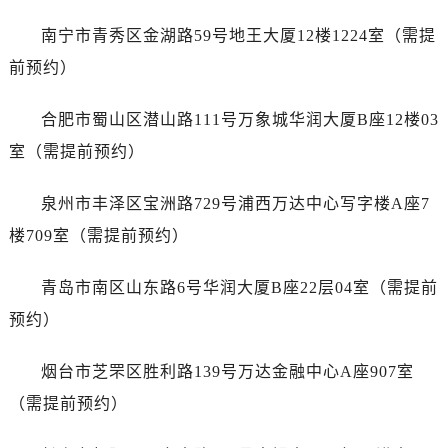
浙江省衢州市柯城区上街江诗丹顿售后服务中心（需提前预约）
南宁市青秀区金湖路59号地王大厦12楼1224室（需提
浙江省绍兴市越城区胜利东路379号世茂天际中心写字楼8层805室江诗丹顿售后服务中心（需提前预约）
浙江省舟山市定海区解放东路江诗丹顿售后服务中心（需提前预约）
前预约）
澳门特别行政区大堂区议事亭前地（新马路）江诗丹顿售后服务中心（需提前预约）
合肥市蜀山区潜山路111号万象城华润大厦B座12楼03
澳门特别行政区风顺堂区南湾大马路江诗丹顿售后服务中心（需提前预约）
澳门特别行政区花地玛堂区关闸广场江诗丹顿售后服务中心（需提前预约）
室（需提前预约）
澳门特别行政区花王堂区大三巴商圈江诗丹顿售后服务中心（需提前预约）
泉州市丰泽区宝洲路729号浦西万达中心写字楼A座7
澳门特别行政区嘉模堂区官也街江诗丹顿售后服务中心（需提前预约）
澳门省路氹城市金光大道江诗丹顿售后服务中心（需提前预约）
楼709室（需提前预约）
澳门特别行政区望德堂区塔石广场江诗丹顿售后服务中心（需提前预约）
青岛市南区山东路6号华润大厦B座22层04室（需提前
福建省福州市鼓楼区五四路128-1号恒力城写字楼15层03室江诗丹顿售后服务中心（需提前预约）
福建省厦门市思明区湖滨东路95号万象城华润大厦B座11层1104室江诗丹顿售后服务中心（需提前预约）
预约）
广东省潮州市潮安区新风路与潮汕路交汇处江诗丹顿售后服务中心（需提前预约）
烟台市芝罘区胜利路139号万达金融中心A座907室
广东省广州市天河区天河路230号万菱汇国际中心A塔7层704室江诗丹顿售后服务中心（需提前预约）
广东省广州市越秀区环市东路371-375号世界贸易中心大厦南塔15层1507室江诗丹顿售后服务中心（需提前预约）
（需提前预约）
广东省河源市源城区越王大道江诗丹顿售后服务中心（需提前预约）