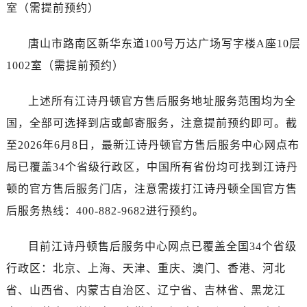
广西壮族自治区崇左市江州区石景林街道友谊大道与丽川路交汇处江诗丹顿售后服务中心（需提前预约）
室（需提前预约）
广西壮族自治区防城港市港口区金花茶大道江诗丹顿售后服务中心（需提前预约）
唐山市路南区新华东道100号万达广场写字楼A座10层
广西壮族自治区贵港市港北区港城街道布山大道与仙衣路交叉口江诗丹顿售后服务中心（需提前预约）
广西壮族自治区桂林市秀峰区红岭路江诗丹顿售后服务中心（需提前预约）
1002室（需提前预约）
广西壮族自治区河池市金城江区金城江街道朝阳路江诗丹顿售后服务中心（需提前预约）
上述所有江诗丹顿官方售后服务地址服务范围均为全
广西壮族自治区贺州市八步区城东街道灵峰南路江诗丹顿售后服务中心（需提前预约）
广西壮族自治区来宾市兴宾区桂中大道江诗丹顿售后服务中心（需提前预约）
国，全部可选择到店或邮寄服务，注意提前预约即可。截
广西壮族自治区柳州市城中区中山中路江诗丹顿售后服务中心（需提前预约）
至2026年6月8日，最新江诗丹顿官方售后服务中心网点布
广西壮族自治区钦州市钦南区金海湾东大街江诗丹顿售后服务中心（需提前预约）
局已覆盖34个省级行政区，中国所有省份均可找到江诗丹
广西壮族自治区梧州市万秀区龙湖镇高旺路江诗丹顿售后服务中心（需提前预约）
顿的官方售后服务门店，注意需拨打江诗丹顿全国官方售
广西壮族自治区玉林市玉州区金玉路江诗丹顿售后服务中心（需提前预约）
后服务热线：400-882-9682进行预约。
海南省儋州市儋州市那大镇兰洋北路江诗丹顿售后服务中心（需提前预约）
海南省东方市八所镇解放西路江诗丹顿售后服务中心（需提前预约）
目前江诗丹顿售后服务中心网点已覆盖全国34个省级
海南省琼海市嘉积镇东风路江诗丹顿售后服务中心（需提前预约）
行政区：北京、上海、天津、重庆、澳门、香港、河北
海南省三沙市西沙区西沙群岛永兴岛北京路江诗丹顿售后服务中心（需提前预约）
省、山西省、内蒙古自治区、辽宁省、吉林省、黑龙江
海南省三亚市吉阳区迎宾路江诗丹顿售后服务中心（需提前预约）