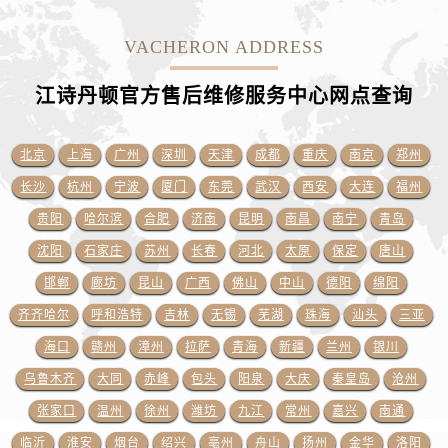
江苏省镇江市京口区中山东路江诗丹顿售后服务中心（需提前预约）
江西省抚州市临川区赣东大道江诗丹顿售后服务中心（需提前预约）
VACHERON ADDRESS
江西省赣州市章贡区文清路江诗丹顿售后服务中心（需提前预约）
江诗丹顿官方售后维修服务中心网点
查询
江西省吉安市吉州区井冈山大道江诗丹顿售后服务中心（需提前预约）
江西省景德镇市珠山区珠山中路江诗丹顿售后服务中心（需提前预约）
北京
上海
广州
深圳
天津
成都
重庆
南京
郑州
江西省九江市浔阳区浔阳路江诗丹顿售后服务中心（需提前预约）
江西省南昌市红谷滩新区红谷中大道998号绿地双子塔（中央广场）A1座办公楼14层1407室江诗丹顿售后服务中心（需提前预约）
长沙
杭州
宁波
厦门
东莞
武汉
西安
大连
福州
江西省萍乡市安源区萍安北大道与康庄路交叉口江诗丹顿售后服务中心（需提前预约）
贵阳
哈尔滨
合肥
济南
昆明
南昌
南宁
青岛
江西省上饶市信州区滨江西路江诗丹顿售后服务中心（需提前预约）
沈阳
石家庄
苏州
长春
河北
太原
保定
唐山
江西省新余市渝水区北湖西路江诗丹顿售后服务中心（需提前预约）
邯郸
廊坊
昆山
广西
佛山
中山
德阳
绵阳
江西省宜春市袁州区中山中路江诗丹顿售后服务中心（需提前预约）
齐齐哈尔
呼和浩特
吉林
无锡
芜湖
珠海
汕头
三亚
江西省鹰潭市月湖区胜利东路江诗丹顿售后服务中心（需提前预约）
海口
赣州
漳州
拉萨
青海
新疆
兰州
银川
山东省德州市德城区东风中路江诗丹顿售后服务中心（需提前预约）
乌鲁木齐
大同
赤峰
包头
阳泉
大庆
秦皇岛
沧州
山东省东营市东营区济南路江诗丹顿售后服务中心（需提前预约）
山东省济南市历下区经十路11111号华润中心写字楼（万象城）15层1508室江诗丹顿售后服务中心（需提前预约）
张家口
温州
徐州
潍坊
九江
常州
嘉兴
南通
山东省济宁市任城区太白楼路江诗丹顿售后服务中心（需提前预约）
临沂
淮安
烟台
绍兴
亳州
舟山
扬州
金华
洛阳