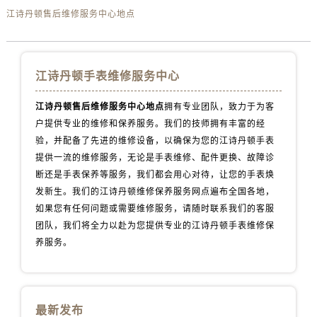
内蒙古自治区呼伦贝尔市海拉尔区中央街江诗丹顿售后服务中心（需提前预约）
江诗丹顿售后维修服务中心地点
内蒙古自治区通辽市科尔沁区明仁大街江诗丹顿售后服务中心（需提前预约）
内蒙古自治区乌海市海勃湾区人民南路江诗丹顿售后服务中心（需提前预约）
内蒙古自治区乌兰察布市集宁区恩和大街江诗丹顿售后服务中心（需提前预约）
江诗丹顿手表维修服务中心
内蒙古自治区锡林郭勒盟市锡林浩特市光明街与额尔敦路交叉口江诗丹顿售后服务中心（需提前预约）
江诗丹顿售后维修服务中心地点
拥有专业团队，致力于为客
内蒙古自治区兴安盟市乌兰浩特市兴安大街江诗丹顿售后服务中心（需提前预约）
户提供专业的维修和保养服务。我们的技师拥有丰富的经
山西省大同市平城区迎宾街江诗丹顿售后服务中心（需提前预约）
验，并配备了先进的维修设备，以确保为您的江诗丹顿手表
山西省晋城市城区黄华街江诗丹顿售后服务中心（需提前预约）
提供一流的维修服务，无论是手表维修、配件更换、故障诊
山西省晋中市榆次区顺城街江诗丹顿售后服务中心（需提前预约）
断还是手表保养等服务，我们都会用心对待，让您的手表焕
山西省临汾市尧都区解放路江诗丹顿售后服务中心（需提前预约）
发新生。我们的江诗丹顿维修保养服务网点遍布全国各地，
如果您有任何问题或需要维修服务，请随时联系我们的客服
山西省吕梁市离石区永宁中路与建设街交叉口江诗丹顿售后服务中心（需提前预约）
团队，我们将全力以赴为您提供专业的江诗丹顿手表维修保
山西省朔州市朔城区怡西路与鄯阳西街交汇处江诗丹顿售后服务中心（需提前预约）
养服务。
山西省忻州市忻府区和平东街与七一南路交叉口江诗丹顿售后服务中心（需提前预约）
山西省阳泉市郊区平阳东街与新城大道交叉口江诗丹顿售后服务中心（需提前预约）
山西省运城市盐湖区河东街江诗丹顿售后服务中心（需提前预约）
山西省长治市潞州区英雄中路江诗丹顿售后服务中心（需提前预约）
最新发布