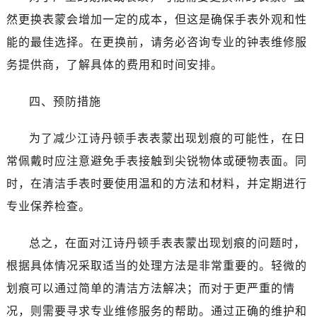
昆明市盘龙区北京路928号同德昆明广场写字楼10层06室（需提前预约）
然更换表蒙会增加一定的成本，但这是确保手表外观和性
石家庄市长安区中山东路39号勒泰中心写字楼B座13层07室（需提前预约）
能的最佳选择。在更换前，请务必咨询专业的钟表维修服
西安市碑林区南关正街88号华侨城长安国际中心E座6楼10室（需提前预约）
务提供商，了解具体的费用和时间安排。
海口市龙华区金贸东路5号海口华润大厦B座17层1707室（需提前预约）
唐山市路南区新华东道100号万达广场写字楼A座10层1002室（需提前预约）
四、预防措施
台州市椒江区东海大道1800号腾达中心东1幢20楼2002室（需提前预约）
黑龙江省大庆市萨尔图区会战大街江诗丹顿售后服务中心（需提前预约）
为了减少江诗丹顿手表表蒙出现划痕的可能性，在日
黑龙江省鹤岗市向阳区红军路江诗丹顿售后服务中心（需提前预约）
常佩戴时应注意避免手表接触到尖锐物体或硬物表面。同
黑龙江省黑河市爱辉区中央街江诗丹顿售后服务中心（需提前预约）
时，在清洁手表时要使用温和的方法和材料，并定期进行
黑龙江省鸡西市鸡冠区红军路江诗丹顿售后服务中心（需提前预约）
专业保养检查。
黑龙江省佳木斯市向阳区长安路江诗丹顿售后服务中心（需提前预约）
黑龙江省牡丹江市东安区太平路江诗丹顿售后服务中心（需提前预约）
总之，在面对江诗丹顿手表表蒙出现划痕的问题时，
黑龙江省七台河市桃山区大同街江诗丹顿售后服务中心（需提前预约）
根据具体情况采取适当的处理方法是非常重要的。轻微的
黑龙江省齐齐哈尔市龙沙区龙华路江诗丹顿售后服务中心（需提前预约）
划痕可以通过简单的清洁方法解决；而对于更严重的情
黑龙江省双鸭山市尖山区新兴大街江诗丹顿售后服务中心（需提前预约）
黑龙江省绥化市北林区新华街与康庄路交叉口江诗丹顿售后服务中心（需提前预约）
况，则需要寻求专业维修服务的帮助。通过正确的维护和