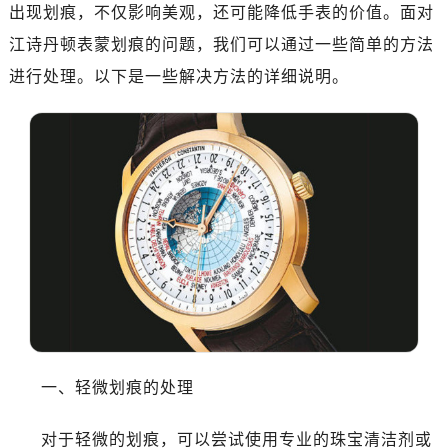
出现划痕，不仅影响美观，还可能降低手表的价值。面对
南昌市红谷滩新区红谷中大道998号绿地双子塔（中央广场）A1座办公楼14层07室（需提前预约）
江诗丹顿表蒙划痕的问题，我们可以通过一些简单的方法
济南市历下区经十路11111号华润中心写字楼（万象城）15层1508室（需提前预约）
广州市天河区天河路230号万菱汇国际中心写字楼A塔7层704室（需提前预约）
进行处理。以下是一些解决方法的详细说明。
广州市越秀区环市东路371-375号世界贸易中心大厦南塔写字楼15层07室（需提前预约）
深圳市罗湖区深南东路5001号华润大厦写字楼17层1701室（需提前预约）
惠州市惠城区江北文昌一路7号华贸大厦写字楼1座30层05室（需提前预约）
厦门市思明区湖滨东路95号华润大厦写字楼B座11层1104室（需提前预约）
福州市鼓楼区五四路128-1号恒力城写字楼15层03室（需提前预约）
成都市锦江区人民东路6号SAC东原中心写字楼24层2406B室（需提前预约）
重庆市江北区观音桥步行街2号融恒时代广场写字楼9层902室（需提前预约）
长沙市芙蓉区定王台街道建湘路393号世茂环球金融中心写字楼（芙蓉广场）10层13室（需提前预约）
郑州市二七区铭功路10号华润大厦写字楼29层2905室（需提前预约）
太原市迎泽区解放路15号亨得利名表服务中心（品牌授权店）3层整层（需提前预约）
沈阳市沈河区中街路137号亨得利名表服务中心（品牌授权店）1层整层（需提前预约）
一、轻微划痕的处理
沈阳市沈河区中街路83号亨得利名表服务中心（品牌授权店）1层整层（需提前预约）
乌鲁木齐市天山区红山路26号时代广场（CCMALL）C座17层17-B（需提前预约）
对于轻微的划痕，可以尝试使用专业的珠宝清洁剂或