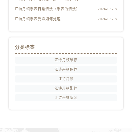
安徽省宣城市宣州区叠嶂西路江诗丹顿售后服务中心（需提前预约）
江诗丹顿手表日常清洗（手表的清洗）
2026-06-15
福建省龙岩市新罗区九一南路江诗丹顿售后服务中心（需提前预约）
江诗丹顿手表受磁如何处理
2026-06-15
福建省南平市建阳区人民西路江诗丹顿售后服务中心（需提前预约）
福建省宁德市蕉城区天湖东路江诗丹顿售后服务中心（需提前预约）
福建省莆田市城厢区霞林街道荔华东大道江诗丹顿售后服务中心（需提前预约）
福建省三明市三元区东乾二路江诗丹顿售后服务中心（需提前预约）
分类标签
福建省漳州市龙文区步港路江诗丹顿售后服务中心（需提前预约）
江诗丹顿维修
江苏省常州市新北区龙锦路1590号现代传媒中心5号楼10层1008室江诗丹顿售后服务中心（需提前预约）
江诗丹顿保养
江苏省淮安市清江浦区淮海北路江诗丹顿售后服务中心（需提前预约）
江苏省连云港市海州区通灌北路江诗丹顿售后服务中心（需提前预约）
江诗丹顿
江苏省南京市秦淮区中山南路1号南京中心22层22-C1-C3室江诗丹顿售后服务中心（需提前预约）
江诗丹顿配件
江苏省宿迁市宿城区西湖路江诗丹顿售后服务中心（需提前预约）
江诗丹顿新闻
江苏省泰州市海陵区永定东路399号置地商务中心东塔（华润万象城）17层1706室江诗丹顿售后服务中心（需提前预约）
江苏省徐州市鼓楼区淮海东路29号苏宁广场IFC国际金融中心35层3508室江诗丹顿售后服务中心（需提前预约）
江苏省盐城市盐都区世纪大道5号盐城金融城写字楼1号楼16层1604室江诗丹顿售后服务中心（需提前预约）
江苏省扬州市邗江区国展路29号星耀天地写字楼1号楼18层1803室江诗丹顿售后服务中心（需提前预约）