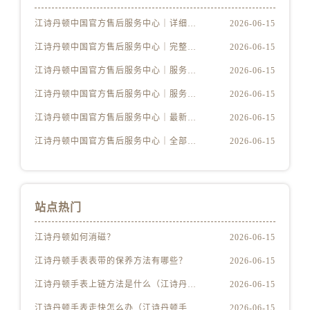
山西省太原市迎泽区迎泽街道解放路15号亨得利名表维修授权店3楼江诗丹顿售后服务中心（需提前预约）
江诗丹顿中国官方售后服务中心｜详细地址及售后服务电话权威信息公示（2026年6月最新）
2026-06-15
天津市和平区赤峰道136号天津国际金融中心26层2603室江诗丹顿售后服务中心（需提前预约）
江诗丹顿中国官方售后服务中心｜完整地址与联系电话权威信息公示（2026年6月最新）
2026-06-15
安徽省安庆市迎江区人民路江诗丹顿售后服务中心（需提前预约）
安徽省蚌埠市蚌山区淮河路江诗丹顿售后服务中心（需提前预约）
江诗丹顿中国官方售后服务中心｜服务电话及详细网点地址权威信息公示（2026年6月最新）
2026-06-15
安徽省亳州市谯城区魏武大道江诗丹顿售后服务中心（需提前预约）
江诗丹顿中国官方售后服务中心｜服务电话及完整官方地址权威信息公示（2026年6月最新）
2026-06-15
安徽省池州市贵池区长江路江诗丹顿售后服务中心（需提前预约）
江诗丹顿中国官方售后服务中心｜最新电话与详细地址权威信息公示（2026年6月最新）
2026-06-15
安徽省滁州市琅琊区南谯北路江诗丹顿售后服务中心（需提前预约）
江诗丹顿中国官方售后服务中心｜全部网点地址与售后热线权威信息公示（2026年6月最新）
2026-06-15
安徽省阜阳市颍州区颍州北路江诗丹顿售后服务中心（需提前预约）
安徽省淮北市相山区淮海路江诗丹顿售后服务中心（需提前预约）
安徽省淮南市田家庵区国庆中路江诗丹顿售后服务中心（需提前预约）
安徽省黄山市屯溪区黄山西路江诗丹顿售后服务中心（需提前预约）
站点热门
安徽省六安市金安区解放中路江诗丹顿售后服务中心（需提前预约）
江诗丹顿如何消磁？
2026-06-15
安徽省马鞍山市雨山区湖南西路江诗丹顿售后服务中心（需提前预约）
江诗丹顿手表表带的保养方法有哪些？
2026-06-15
安徽省宿州市埇桥区人民中路江诗丹顿售后服务中心（需提前预约）
安徽省铜陵市铜官区石城大道江诗丹顿售后服务中心（需提前预约）
江诗丹顿手表上链方法是什么（江诗丹顿怎么给手表上链）
2026-06-15
安徽省芜湖市镜湖区中山路步行街江诗丹顿售后服务中心（需提前预约）
江诗丹顿手表走快怎么办（江诗丹顿手表走快什么原因）
2026-06-15