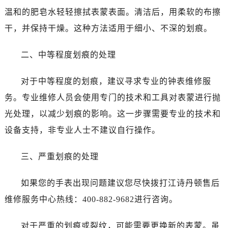
温州市鹿城区锦绣路1067号置信广场10层1015室（需提前预约）
温和的肥皂水轻轻擦拭表蒙表面。清洁后，用柔软的布擦
哈尔滨市道里区友谊西路600号富力中心T2座写字楼29层03室（需提前预约，营业时间：8:30-18:30）
干，并保持干燥。这种方法适用于细小、不深的划痕。
大连市中山区人民路15号国际金融大厦7层G室（需提前预约）
佛山市禅城区季华五路57号万科金融中心C座12层1205室（需提前预约）
二、中等程度划痕的处理
东莞市东城街道鸿福东路1号民盈国贸中心T1写字楼9层907室（需提前预约）
无锡市梁溪区人民中路139号恒隆广场写字楼1座11层1104室（需提前预约）
对于中等程度的划痕，建议寻求专业的钟表维修服
南通市崇川区工农路57号圆融广场写字楼16层1603室（需提前预约）
务。专业维修人员会使用专门的技术和工具对表蒙进行抛
苏州市苏州工业园区星港街199号苏州中心办公楼C座22层08室（需提前预约）
光处理，以减少划痕的影响。这一步骤需要专业的技术和
武汉市江汉区解放大道686号世界贸易大厦38层09室（需提前预约）
设备支持，非专业人士不建议自行操作。
南宁市青秀区金湖路59号地王大厦12楼1224室（需提前预约）
合肥市蜀山区潜山路111号万象城华润大厦B座12楼03室（需提前预约）
三、严重划痕的处理
泉州市丰泽区宝洲路729号浦西万达中心写字楼A座7楼709室（需提前预约）
青岛市南区山东路6号华润大厦B座22层04室（需提前预约）
如果您的手表出现问题建议您尽快拨打江诗丹顿售后
烟台市芝罘区胜利路139号万达金融中心A座907室（需提前预约）
维修服务中心热线：400-882-9682进行咨询。
长春市朝阳区西安大路727号中银大厦A座(旺进大厦)18层09室（需提前预约）
贵阳市南明区都司高架桥路33号亨特国际金融中心14楼14D（需提前预约）
对于严重的划痕或裂纹，可能需要更换新的表蒙。虽