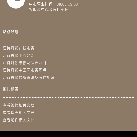
中心营业时间：09:00-19:30
浙江省衢州市柯城区上街江诗丹顿售后服务中心（需提前预约）
客服及中心节假日不休
浙江省绍兴市越城区胜利东路379号世茂天际中心写字楼8层805室江诗丹顿售后服务中心（需提前预约）
浙江省舟山市定海区解放东路江诗丹顿售后服务中心（需提前预约）
澳门特别行政区大堂区议事亭前地（新马路）江诗丹顿售后服务中心（需提前预约）
站点导航
澳门特别行政区风顺堂区南湾大马路江诗丹顿售后服务中心（需提前预约）
澳门特别行政区花地玛堂区关闸广场江诗丹顿售后服务中心（需提前预约）
江诗丹顿在线服务
江诗丹顿中心介绍
澳门特别行政区花王堂区大三巴商圈江诗丹顿售后服务中心（需提前预约）
江诗丹顿维修及保养项目
澳门特别行政区嘉模堂区官也街江诗丹顿售后服务中心（需提前预约）
江诗丹顿中国区服务网点
澳门省路氹城市金光大道江诗丹顿售后服务中心（需提前预约）
江诗丹顿最新资讯及保养知识
澳门特别行政区望德堂区塔石广场江诗丹顿售后服务中心（需提前预约）
热门标签
福建省福州市鼓楼区五四路128-1号恒力城写字楼15层03室江诗丹顿售后服务中心（需提前预约）
福建省厦门市思明区湖滨东路95号万象城华润大厦B座11层1104室江诗丹顿售后服务中心（需提前预约）
查看维修相关文档
广东省潮州市潮安区新风路与潮汕路交汇处江诗丹顿售后服务中心（需提前预约）
查看保养相关文档
广东省广州市天河区天河路230号万菱汇国际中心A塔7层704室江诗丹顿售后服务中心（需提前预约）
查看配件相关文档
广东省广州市越秀区环市东路371-375号世界贸易中心大厦南塔15层1507室江诗丹顿售后服务中心（需提前预约）
广东省河源市源城区越王大道江诗丹顿售后服务中心（需提前预约）