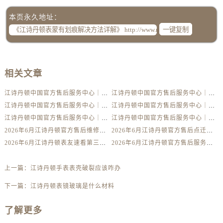
辽宁省葫芦岛市连山区中央路江诗丹顿售后服务中心（需提前预约）
本页永久地址：
辽宁省锦州市古塔区中央大街江诗丹顿售后服务中心（需提前预约）
一键复制
辽宁省辽阳市白塔区新运大街江诗丹顿售后服务中心（需提前预约）
辽宁省盘锦市兴隆台区石油大街江诗丹顿售后服务中心（需提前预约）
辽宁省铁岭市银州区南马路江诗丹顿售后服务中心（需提前预约）
相关文章
辽宁省营口市站前区市府路与渤海大街交叉口江诗丹顿售后服务中心（需提前预约）
辽宁省沈阳市沈河区中街路137号亨得利名表维修授权店1楼江诗丹顿售后服务中心（需提前预约）
江诗丹顿中国官方售后服务中心｜详细地址及售后服务电话权威信息公示（2026年6月最新）
江诗丹顿中国官方售后服务中心｜完整地址与联系电话权威信息公示（2026年6月最新）
辽宁省沈阳市沈河区中街路83号亨得利名表维修授权店1楼江诗丹顿售后服务中心（需提前预约）
江诗丹顿中国官方售后服务中心｜服务电话及详细网点地址权威信息公示（2026年6月最新）
江诗丹顿中国官方售后服务中心｜服务电话及完整官方地址权威信息公示（2026年6月最新）
江诗丹顿中国官方售后服务中心｜最新电话与详细地址权威信息公示（2026年6月最新）
江诗丹顿中国官方售后服务中心｜全部网点地址与售后热线权威信息公示（2026年6月最新）
北京市朝阳区建国门外大街甲6号华熙国际中心D座11层1102室江诗丹顿售后服务中心（需提前预约）
2026年6月江诗丹顿官方售后维修保养网点变动简明补充手册确认文件
2026年6月江诗丹顿官方售后点迁移并增设新点补充最终通知
北京市东城区东长安街1号王府井东方广场W3座6层602室江诗丹顿售后服务中心（需提前预约）
2026年6月江诗丹顿表友速看第三弹：售后网点迁移及新开全览
2026年6月江诗丹顿官方售后服务中心（维修保养）迁址及新开补充最终通告内容公示
河北省保定市竞秀区朝阳北大街北国先天下江诗丹顿售后服务中心（需提前预约）
内蒙古自治区阿拉善盟市左旗土尔扈特大街江诗丹顿售后服务中心（需提前预约）
上一篇：
江诗丹顿手表表壳破裂应该咋办
内蒙古自治区巴彦淖尔市临河区新华街江诗丹顿售后服务中心（需提前预约）
下一篇：
江诗丹顿表镜玻璃是什么材料
内蒙古自治区包头市青山区幸福路甲3号王府井百货名表维修江诗丹顿售后服务中心（需提前预约）
内蒙古自治区赤峰市红山区哈达街江诗丹顿售后服务中心（需提前预约）
了解更多
内蒙古自治区鄂尔多斯市东胜区伊金霍洛街江诗丹顿售后服务中心（需提前预约）