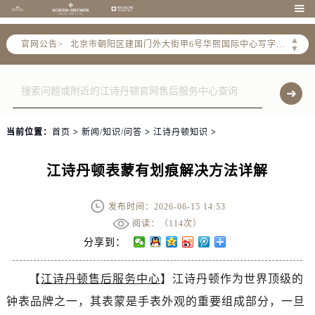

北京市东城区东长安街1号东方广场写字楼W3座6层602室（需提前预约）
北京市朝阳区建国门外大街甲6号华熙国际中心写字楼D座11层1102室（需提前预约）
▲
官网公告>
▼
天津市和平区赤峰道136号天津国际金融中心写字楼26层2603室（需提前预约）
上海市徐汇区虹桥路3号港汇中心写字楼2座37层3705室（需提前预约）
上海市黄浦区南京东路299号宏伊国际广场写字楼8层806室（需提前预约）
南京市秦淮区中山南路1号（新街口）南京中心写字楼22层C1-1室（需提前预约）
常州市新北区龙锦路1590号现代传媒中心写字楼5号楼10层1008室（需提前预约）
当前位置：
首页
>
新闻/知识/问答
>
江诗丹顿知识
>
徐州市鼓楼区淮海东路29号苏宁广场IFC国际金融中心写字楼35层3508室（需提前预约）
江诗丹顿表蒙有划痕解决方法详解
扬州市邗江区国展路29号星耀天地写字楼1号楼18层1803室（需提前预约）
盐城市盐都区世纪大道5号盐城金融城写字楼1号楼16层1604室（需提前预约）
发布时间：2026-06-15 14:53
泰州市海陵区永定东路399号置地商务中心东塔写字楼（华润万象城）17层1706室（需提前预约）
阅读：（
114次）
宁波市江北区大闸南路500号来福士广场办公楼20层2009室（需提前预约）
分享到：
杭州市上城区钱江路1366号华润大厦写字楼A座5层503-5室（需提前预约）
金华市金东区东市南街777号金华万达广场写字楼4号楼22层2209室（需提前预约）
【
江诗丹顿售后服务中心
】江诗丹顿作为世界顶级的
绍兴市越城区胜利东路379号世茂天际中心写字楼8层805室（需提前预约）
钟表品牌之一，其表蒙是手表外观的重要组成部分，一旦
嘉兴市南湖区广益路705号嘉兴世界贸易中心写字楼A座13层1304室（需提前预约）