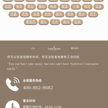
山东省莱芜市文化南路8号银座商城名表维修一楼名表维修江诗丹顿售后服务中心（需提前预约）
岳阳
衡阳
黄石
襄阳
株洲
湘潭
十堰
荆州
宜昌
山东省临沂市兰山区解放路江诗丹顿售后服务中心（需提前预约）
许昌
南阳
常德
泉州
柳州
桂林
惠州
西宁
山东省日照市东港区烟台路江诗丹顿售后服务中心（需提前预约）
攀枝花
遵义
天水
泰州
盐城
山东省泰安市泰山区财源街道泰山大街江诗丹顿售后服务中心（需提前预约）
山东省威海市环翠区新威海路89号振华商厦一楼名表维修江诗丹顿售后服务中心（需提前预约）
山东省潍坊市奎文区东风东街江诗丹顿售后服务中心（需提前预约）
山东省枣庄市滕州市北辛路与善国路交叉口江诗丹顿售后服务中心（需提前预约）
山东省淄博市张店区金晶大道江诗丹顿售后服务中心（需提前预约）
你可以轻易地拥有时间，但无法轻易地拥有江诗丹顿
上海市黄浦区南京东路299号宏伊国际广场写字楼8层806室江诗丹顿售后服务中心（需提前预约）
"You can have time easily, but you can't have Vacheron Constantin
上海市徐汇区虹桥路3号港汇中心2座37层3705室江诗丹顿售后服务中心（需提前预约）
easily.”
浙江省杭州市上城区钱江路1366号华润大厦A座5层503-5室江诗丹顿售后服务中心（需提前预约）
浙江省湖州市吴兴区劳动路江诗丹顿售后服务中心（需提前预约）
总部服务热线
浙江省嘉兴市南湖区广益路705号嘉兴世界贸易中心A座13层1304室江诗丹顿售后服务中心（需提前预约）
400-882-9682
浙江省金华市金东区东市南街777号金华万达广场4号楼22楼2209室江诗丹顿售后服务中心（需提前预约）
浙江省丽水市莲都区解放街江诗丹顿售后服务中心（需提前预约）
营业时间
浙江省宁波市江北区大闸南路500号来福士广场办公楼20层2009室江诗丹顿售后服务中心（需提前预约）
客服在线时间：08:00-22:00