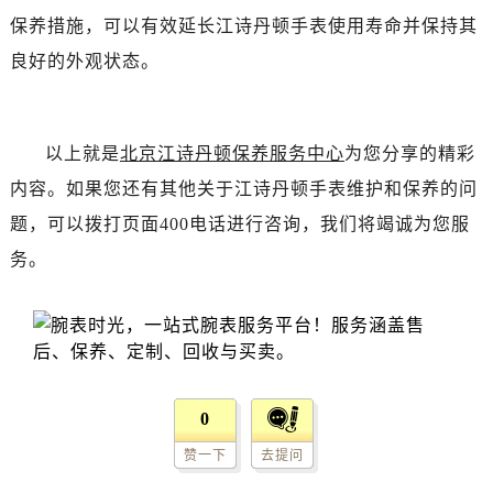
黑龙江省伊春市伊美区通河路江诗丹顿售后服务中心（需提前预约）
保养措施，可以有效延长江诗丹顿手表使用寿命并保持其
吉林省白城市洮北区明仁南街江诗丹顿售后服务中心（需提前预约）
良好的外观状态。
吉林省白山市浑江区浑江大街江诗丹顿售后服务中心（需提前预约）
吉林省吉林市船营区河南街江诗丹顿售后服务中心（需提前预约）
吉林省辽源市龙山区人民大街江诗丹顿售后服务中心（需提前预约）
以上就是
北京江诗丹顿保养服务中心
为您分享的精彩
吉林省梅河口市新华街道梅河大街江诗丹顿售后服务中心（需提前预约）
内容。如果您还有其他关于江诗丹顿手表维护和保养的问
吉林省四平市铁东区紫气大路与南九经街交汇处江诗丹顿售后服务中心（需提前预约）
题，可以拨打页面400电话进行咨询，我们将竭诚为您服
吉林省松原市宁江区五环大街江诗丹顿售后服务中心（需提前预约）
务。
吉林省通化市东昌区环通乡江南大街江诗丹顿售后服务中心（需提前预约）
吉林省延边市延吉市解放路江诗丹顿售后服务中心（需提前预约）
辽宁省鞍山市铁东区站前街江诗丹顿售后服务中心（需提前预约）
辽宁省本溪市平山区胜利路江诗丹顿售后服务中心（需提前预约）
辽宁省朝阳市双塔区新华路江诗丹顿售后服务中心（需提前预约）
0
辽宁省丹东市振兴区七经街江诗丹顿售后服务中心（需提前预约）
辽宁省抚顺市新抚区东一路江诗丹顿售后服务中心（需提前预约）
赞一下
去提问
辽宁省阜新市海州区解放大街江诗丹顿售后服务中心（需提前预约）