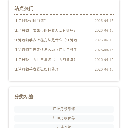
安徽省马鞍山市雨山区湖南西路江诗丹顿售后服务中心（需提前预约）
站点热门
安徽省宿州市埇桥区人民中路江诗丹顿售后服务中心（需提前预约）
江诗丹顿如何消磁？
2026-06-15
安徽省铜陵市铜官区石城大道江诗丹顿售后服务中心（需提前预约）
安徽省芜湖市镜湖区中山路步行街江诗丹顿售后服务中心（需提前预约）
江诗丹顿手表表带的保养方法有哪些？
2026-06-15
安徽省宣城市宣州区叠嶂西路江诗丹顿售后服务中心（需提前预约）
江诗丹顿手表上链方法是什么（江诗丹顿怎么给手表上链）
2026-06-15
福建省龙岩市新罗区九一南路江诗丹顿售后服务中心（需提前预约）
江诗丹顿手表走快怎么办（江诗丹顿手表走快什么原因）
2026-06-15
福建省南平市建阳区人民西路江诗丹顿售后服务中心（需提前预约）
江诗丹顿手表日常清洗（手表的清洗）
2026-06-15
福建省宁德市蕉城区天湖东路江诗丹顿售后服务中心（需提前预约）
福建省莆田市城厢区霞林街道荔华东大道江诗丹顿售后服务中心（需提前预约）
江诗丹顿手表受磁如何处理
2026-06-15
福建省三明市三元区东乾二路江诗丹顿售后服务中心（需提前预约）
福建省漳州市龙文区步港路江诗丹顿售后服务中心（需提前预约）
江苏省常州市新北区龙锦路1590号现代传媒中心5号楼10层1008室江诗丹顿售后服务中心（需提前预约）
分类标签
江苏省淮安市清江浦区淮海北路江诗丹顿售后服务中心（需提前预约）
江诗丹顿维修
江苏省连云港市海州区通灌北路江诗丹顿售后服务中心（需提前预约）
江苏省南京市秦淮区中山南路1号南京中心22层22-C1-C3室江诗丹顿售后服务中心（需提前预约）
江诗丹顿保养
江苏省宿迁市宿城区西湖路江诗丹顿售后服务中心（需提前预约）
江诗丹顿