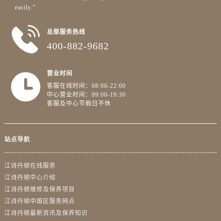
easily.”
浙江省嘉兴市南湖区广益路705号嘉兴世界贸易中心A座13层1304室江诗丹顿售后服务中心（需提前预约）
浙江省金华市金东区东市南街777号金华万达广场4号楼22楼2209室江诗丹顿售后服务中心（需提前预约）
总部服务热线
浙江省丽水市莲都区解放街江诗丹顿售后服务中心（需提前预约）
400-882-9682
浙江省宁波市江北区大闸南路500号来福士广场办公楼20层2009室江诗丹顿售后服务中心（需提前预约）
浙江省衢州市柯城区上街江诗丹顿售后服务中心（需提前预约）
营业时间
浙江省绍兴市越城区胜利东路379号世茂天际中心写字楼8层805室江诗丹顿售后服务中心（需提前预约）
客服在线时间：08:00-22:00
浙江省舟山市定海区解放东路江诗丹顿售后服务中心（需提前预约）
中心营业时间：09:00-19:30
客服及中心节假日不休
澳门特别行政区大堂区议事亭前地（新马路）江诗丹顿售后服务中心（需提前预约）
澳门特别行政区风顺堂区南湾大马路江诗丹顿售后服务中心（需提前预约）
澳门特别行政区花地玛堂区关闸广场江诗丹顿售后服务中心（需提前预约）
站点导航
澳门特别行政区花王堂区大三巴商圈江诗丹顿售后服务中心（需提前预约）
澳门特别行政区嘉模堂区官也街江诗丹顿售后服务中心（需提前预约）
江诗丹顿在线服务
澳门省路氹城市金光大道江诗丹顿售后服务中心（需提前预约）
江诗丹顿中心介绍
澳门特别行政区望德堂区塔石广场江诗丹顿售后服务中心（需提前预约）
江诗丹顿维修及保养项目
江诗丹顿中国区服务网点
福建省福州市鼓楼区五四路128-1号恒力城写字楼15层03室江诗丹顿售后服务中心（需提前预约）
江诗丹顿最新资讯及保养知识
福建省厦门市思明区湖滨东路95号万象城华润大厦B座11层1104室江诗丹顿售后服务中心（需提前预约）