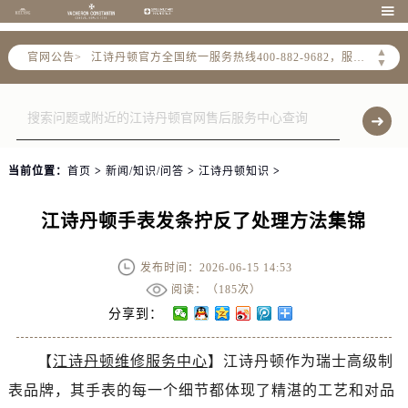

2026年6月江诗丹顿全国官方售后客户服务热线：400-882-9682
江诗丹顿官方全国统一服务热线400-882-9682，服务覆盖中国大陆、香港、澳门、台湾全部区域
▲
官网公告>
▼
港澳台无独立专线，需直接拨打本统一热线获取售后、咨询等相关服务。
2026年6月江诗丹顿售后服务中心最新网点地址：
北京市东城区东长安街1号东方广场写字楼W3座6层602室（需提前预约）
北京市朝阳区建国门外大街甲6号华熙国际中心写字楼D座11层1102室（需提前预约）
天津市和平区赤峰道136号天津国际金融中心写字楼26层2603室（需提前预约）
当前位置：
首页
>
新闻/知识/问答
>
江诗丹顿知识
>
上海市徐汇区虹桥路3号港汇中心写字楼2座37层3705室（需提前预约）
江诗丹顿手表发条拧反了处理方法集锦
上海市黄浦区南京东路299号宏伊国际广场写字楼8层806室（需提前预约）
南京市秦淮区中山南路1号（新街口）南京中心写字楼22层C1-1室（需提前预约）
发布时间：2026-06-15 14:53
常州市新北区龙锦路1590号现代传媒中心写字楼5号楼10层1008室（需提前预约）
阅读：（
185次）
徐州市鼓楼区淮海东路29号苏宁广场IFC国际金融中心写字楼35层3508室（需提前预约）
分享到：
扬州市邗江区国展路29号星耀天地写字楼1号楼18层1803室（需提前预约）
盐城市盐都区世纪大道5号盐城金融城写字楼1号楼16层1604室（需提前预约）
【
江诗丹顿维修服务中心
】江诗丹顿作为瑞士高级制
泰州市海陵区永定东路399号置地商务中心东塔写字楼（华润万象城）17层1706室（需提前预约）
表品牌，其手表的每一个细节都体现了精湛的工艺和对品
宁波市江北区大闸南路500号来福士广场办公楼20层2009室（需提前预约）