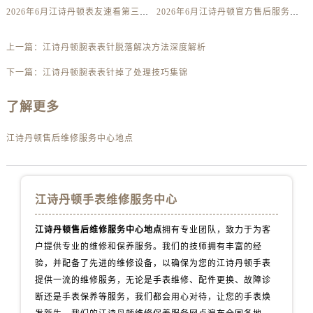
2026年6月江诗丹顿表友速看第三弹：售后网点迁移及新开全览
2026年6月江诗丹顿官方售后服务中心（维修保养）迁址及新开补充最终通告内容公示
内蒙古自治区巴彦淖尔市临河区新华街江诗丹顿售后服务中心（需提前预约）
内蒙古自治区包头市青山区幸福路甲3号王府井百货名表维修江诗丹顿售后服务中心（需提前预约）
上一篇：
江诗丹顿腕表表针脱落解决方法深度解析
内蒙古自治区赤峰市红山区哈达街江诗丹顿售后服务中心（需提前预约）
内蒙古自治区鄂尔多斯市东胜区伊金霍洛街江诗丹顿售后服务中心（需提前预约）
下一篇：
江诗丹顿腕表表针掉了处理技巧集锦
内蒙古自治区呼伦贝尔市海拉尔区中央街江诗丹顿售后服务中心（需提前预约）
了解更多
内蒙古自治区通辽市科尔沁区明仁大街江诗丹顿售后服务中心（需提前预约）
内蒙古自治区乌海市海勃湾区人民南路江诗丹顿售后服务中心（需提前预约）
江诗丹顿售后维修服务中心地点
内蒙古自治区乌兰察布市集宁区恩和大街江诗丹顿售后服务中心（需提前预约）
内蒙古自治区锡林郭勒盟市锡林浩特市光明街与额尔敦路交叉口江诗丹顿售后服务中心（需提前预约）
内蒙古自治区兴安盟市乌兰浩特市兴安大街江诗丹顿售后服务中心（需提前预约）
江诗丹顿手表维修服务中心
山西省大同市平城区迎宾街江诗丹顿售后服务中心（需提前预约）
山西省晋城市城区黄华街江诗丹顿售后服务中心（需提前预约）
江诗丹顿售后维修服务中心地点
拥有专业团队，致力于为客
户提供专业的维修和保养服务。我们的技师拥有丰富的经
山西省晋中市榆次区顺城街江诗丹顿售后服务中心（需提前预约）
验，并配备了先进的维修设备，以确保为您的江诗丹顿手表
山西省临汾市尧都区解放路江诗丹顿售后服务中心（需提前预约）
提供一流的维修服务，无论是手表维修、配件更换、故障诊
山西省吕梁市离石区永宁中路与建设街交叉口江诗丹顿售后服务中心（需提前预约）
断还是手表保养等服务，我们都会用心对待，让您的手表焕
山西省朔州市朔城区怡西路与鄯阳西街交汇处江诗丹顿售后服务中心（需提前预约）