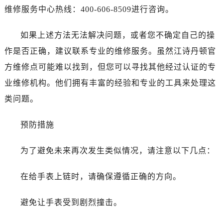
维修服务中心热线：400-606-8509进行咨询。
青岛市南区山东路6号华润大厦B座22层04室（需提前预约）
烟台市芝罘区胜利路139号万达金融中心A座907室（需提前预约）
如果上述方法无法解决问题，或者您不确定自己的操
长春市朝阳区西安大路727号中银大厦A座(旺进大厦)18层09室（需提前预约）
作是否正确，建议联系专业的维修服务。虽然江诗丹顿官
贵阳市南明区都司高架桥路33号亨特国际金融中心14楼14D（需提前预约）
昆明市盘龙区北京路928号同德昆明广场写字楼10层06室（需提前预约）
方维修点可能难以找到，但您可以寻找其他经过认证的专
石家庄市长安区中山东路39号勒泰中心写字楼B座13层07室（需提前预约）
业维修机构。他们拥有丰富的经验和专业的工具来处理这
西安市碑林区南关正街88号华侨城长安国际中心E座6楼10室（需提前预约）
类问题。
海口市龙华区金贸东路5号海口华润大厦B座17层1707室（需提前预约）
唐山市路南区新华东道100号万达广场写字楼A座10层1002室（需提前预约）
预防措施
台州市椒江区东海大道1800号腾达中心东1幢20楼2002室（需提前预约）
黑龙江省大庆市萨尔图区会战大街江诗丹顿售后服务中心（需提前预约）
为了避免未来再次发生类似情况，请注意以下几点：
黑龙江省鹤岗市向阳区红军路江诗丹顿售后服务中心（需提前预约）
在给手表上链时，请确保遵循正确的方向。
黑龙江省黑河市爱辉区中央街江诗丹顿售后服务中心（需提前预约）
黑龙江省鸡西市鸡冠区红军路江诗丹顿售后服务中心（需提前预约）
避免让手表受到剧烈撞击。
黑龙江省佳木斯市向阳区长安路江诗丹顿售后服务中心（需提前预约）
黑龙江省牡丹江市东安区太平路江诗丹顿售后服务中心（需提前预约）