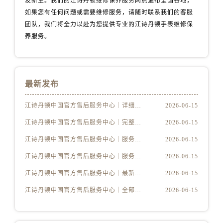
发新生。我们的江诗丹顿维修保养服务网点遍布全国各地，
山西省忻州市忻府区和平东街与七一南路交叉口江诗丹顿售后服务中心（需提前预约）
如果您有任何问题或需要维修服务，请随时联系我们的客服
山西省阳泉市郊区平阳东街与新城大道交叉口江诗丹顿售后服务中心（需提前预约）
团队，我们将全力以赴为您提供专业的江诗丹顿手表维修保
养服务。
山西省运城市盐湖区河东街江诗丹顿售后服务中心（需提前预约）
山西省长治市潞州区英雄中路江诗丹顿售后服务中心（需提前预约）
山西省太原市迎泽区迎泽街道解放路15号亨得利名表维修授权店3楼江诗丹顿售后服务中心（需提前预约）
天津市和平区赤峰道136号天津国际金融中心26层2603室江诗丹顿售后服务中心（需提前预约）
最新发布
安徽省安庆市迎江区人民路江诗丹顿售后服务中心（需提前预约）
江诗丹顿中国官方售后服务中心｜详细地址及售后服务电话权威信息公示（2026年6月最新）
2026-06-15
安徽省蚌埠市蚌山区淮河路江诗丹顿售后服务中心（需提前预约）
安徽省亳州市谯城区魏武大道江诗丹顿售后服务中心（需提前预约）
江诗丹顿中国官方售后服务中心｜完整地址与联系电话权威信息公示（2026年6月最新）
2026-06-15
安徽省池州市贵池区长江路江诗丹顿售后服务中心（需提前预约）
江诗丹顿中国官方售后服务中心｜服务电话及详细网点地址权威信息公示（2026年6月最新）
2026-06-15
安徽省滁州市琅琊区南谯北路江诗丹顿售后服务中心（需提前预约）
江诗丹顿中国官方售后服务中心｜服务电话及完整官方地址权威信息公示（2026年6月最新）
2026-06-15
安徽省阜阳市颍州区颍州北路江诗丹顿售后服务中心（需提前预约）
江诗丹顿中国官方售后服务中心｜最新电话与详细地址权威信息公示（2026年6月最新）
2026-06-15
安徽省淮北市相山区淮海路江诗丹顿售后服务中心（需提前预约）
江诗丹顿中国官方售后服务中心｜全部网点地址与售后热线权威信息公示（2026年6月最新）
2026-06-15
安徽省淮南市田家庵区国庆中路江诗丹顿售后服务中心（需提前预约）
安徽省黄山市屯溪区黄山西路江诗丹顿售后服务中心（需提前预约）
安徽省六安市金安区解放中路江诗丹顿售后服务中心（需提前预约）