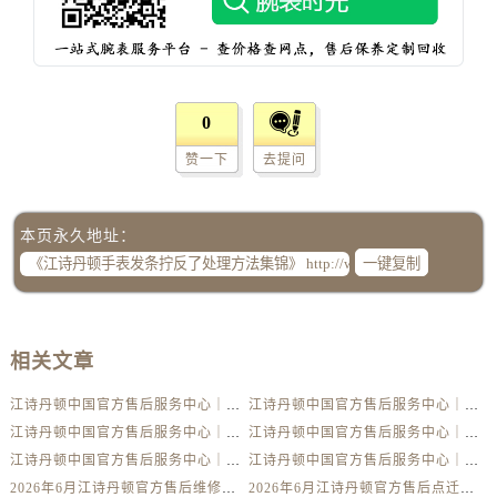
辽宁省朝阳市双塔区新华路江诗丹顿售后服务中心（需提前预约）
辽宁省丹东市振兴区七经街江诗丹顿售后服务中心（需提前预约）
辽宁省抚顺市新抚区东一路江诗丹顿售后服务中心（需提前预约）
辽宁省阜新市海州区解放大街江诗丹顿售后服务中心（需提前预约）
0
辽宁省葫芦岛市连山区中央路江诗丹顿售后服务中心（需提前预约）
赞一下
去提问
辽宁省锦州市古塔区中央大街江诗丹顿售后服务中心（需提前预约）
辽宁省辽阳市白塔区新运大街江诗丹顿售后服务中心（需提前预约）
本页永久地址：
辽宁省盘锦市兴隆台区石油大街江诗丹顿售后服务中心（需提前预约）
一键复制
辽宁省铁岭市银州区南马路江诗丹顿售后服务中心（需提前预约）
辽宁省营口市站前区市府路与渤海大街交叉口江诗丹顿售后服务中心（需提前预约）
辽宁省沈阳市沈河区中街路137号亨得利名表维修授权店1楼江诗丹顿售后服务中心（需提前预约）
相关文章
辽宁省沈阳市沈河区中街路83号亨得利名表维修授权店1楼江诗丹顿售后服务中心（需提前预约）
北京市朝阳区建国门外大街甲6号华熙国际中心D座11层1102室江诗丹顿售后服务中心（需提前预约）
江诗丹顿中国官方售后服务中心｜详细地址及售后服务电话权威信息公示（2026年6月最新）
江诗丹顿中国官方售后服务中心｜完整地址与联系电话权威信息公示（2026年6月最新）
北京市东城区东长安街1号王府井东方广场W3座6层602室江诗丹顿售后服务中心（需提前预约）
江诗丹顿中国官方售后服务中心｜服务电话及详细网点地址权威信息公示（2026年6月最新）
江诗丹顿中国官方售后服务中心｜服务电话及完整官方地址权威信息公示（2026年6月最新）
河北省保定市竞秀区朝阳北大街北国先天下江诗丹顿售后服务中心（需提前预约）
江诗丹顿中国官方售后服务中心｜最新电话与详细地址权威信息公示（2026年6月最新）
江诗丹顿中国官方售后服务中心｜全部网点地址与售后热线权威信息公示（2026年6月最新）
内蒙古自治区阿拉善盟市左旗土尔扈特大街江诗丹顿售后服务中心（需提前预约）
2026年6月江诗丹顿官方售后维修保养网点变动简明补充手册确认文件
2026年6月江诗丹顿官方售后点迁移并增设新点补充最终通知