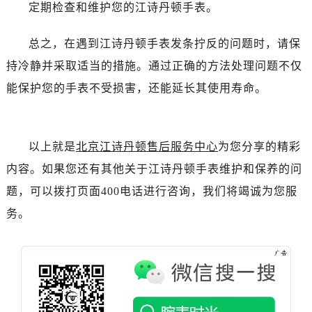
定期检查和维护您的江诗丹顿手表。
黑龙江省七台河市桃山区大同街江诗丹顿售后服务中心（需提前预约）
黑龙江省齐齐哈尔市龙沙区龙华路江诗丹顿售后服务中心（需提前预约）
总之，在遇到江诗丹顿手表发条拧反的问题时，请保
黑龙江省双鸭山市尖山区新兴大街江诗丹顿售后服务中心（需提前预约）
持冷静并采取适当的措施。通过正确的方法处理问题不仅
黑龙江省绥化市北林区新华街与康庄路交叉口江诗丹顿售后服务中心（需提前预约）
能保护您的手表不受损害，还能延长其使用寿命。
黑龙江省伊春市伊美区通河路江诗丹顿售后服务中心（需提前预约）
吉林省白城市洮北区明仁南街江诗丹顿售后服务中心（需提前预约）
吉林省白山市浑江区浑江大街江诗丹顿售后服务中心（需提前预约）
以上就是
北京江诗丹顿售后服务中心
为您分享的精彩
吉林省吉林市船营区河南街江诗丹顿售后服务中心（需提前预约）
内容。如果您还有其他关于江诗丹顿手表维护和保养的问
吉林省辽源市龙山区人民大街江诗丹顿售后服务中心（需提前预约）
吉林省梅河口市新华街道梅河大街江诗丹顿售后服务中心（需提前预约）
题，可以拨打页面400电话进行咨询，我们将竭诚为您服
吉林省四平市铁东区紫气大路与南九经街交汇处江诗丹顿售后服务中心（需提前预约）
务。
吉林省松原市宁江区五环大街江诗丹顿售后服务中心（需提前预约）
吉林省通化市东昌区环通乡江南大街江诗丹顿售后服务中心（需提前预约）
吉林省延边市延吉市解放路江诗丹顿售后服务中心（需提前预约）
辽宁省鞍山市铁东区站前街江诗丹顿售后服务中心（需提前预约）
辽宁省本溪市平山区胜利路江诗丹顿售后服务中心（需提前预约）