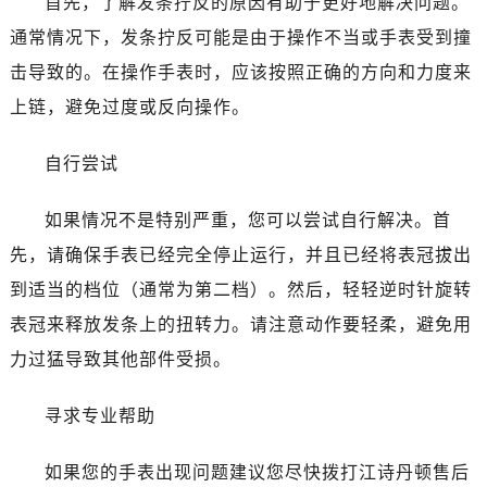
首先，了解发条拧反的原因有助于更好地解决问题。
太原市迎泽区解放路15号亨得利名表服务中心（品牌授权店）3层整层（需提前预约）
通常情况下，发条拧反可能是由于操作不当或手表受到撞
沈阳市沈河区中街路137号亨得利名表服务中心（品牌授权店）1层整层（需提前预约）
击导致的。在操作手表时，应该按照正确的方向和力度来
沈阳市沈河区中街路83号亨得利名表服务中心（品牌授权店）1层整层（需提前预约）
上链，避免过度或反向操作。
乌鲁木齐市天山区红山路26号时代广场（CCMALL）C座17层17-B（需提前预约）
温州市鹿城区锦绣路1067号置信广场10层1015室（需提前预约）
自行尝试
哈尔滨市道里区友谊西路600号富力中心T2座写字楼29层03室（需提前预约，营业时间：8:30-18:30）
大连市中山区人民路15号国际金融大厦7层G室（需提前预约）
如果情况不是特别严重，您可以尝试自行解决。首
佛山市禅城区季华五路57号万科金融中心C座12层1205室（需提前预约）
先，请确保手表已经完全停止运行，并且已经将表冠拔出
东莞市东城街道鸿福东路1号民盈国贸中心T1写字楼9层907室（需提前预约）
到适当的档位（通常为第二档）。然后，轻轻逆时针旋转
无锡市梁溪区人民中路139号恒隆广场写字楼1座11层1104室（需提前预约）
表冠来释放发条上的扭转力。请注意动作要轻柔，避免用
南通市崇川区工农路57号圆融广场写字楼16层1603室（需提前预约）
苏州市苏州工业园区星港街199号苏州中心办公楼C座22层08室（需提前预约）
力过猛导致其他部件受损。
武汉市江汉区解放大道686号世界贸易大厦38层09室（需提前预约）
寻求专业帮助
南宁市青秀区金湖路59号地王大厦12楼1224室（需提前预约）
合肥市蜀山区潜山路111号万象城华润大厦B座12楼03室（需提前预约）
如果您的手表出现问题建议您尽快拨打江诗丹顿售后
泉州市丰泽区宝洲路729号浦西万达中心写字楼A座7楼709室（需提前预约）