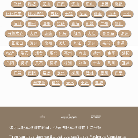
邯郸
廊坊
昆山
广西
佛山
中山
德阳
绵阳
山东省德州市德城区东风中路江诗丹顿售后服务中心（需提前预约）
齐齐哈尔
呼和浩特
吉林
无锡
芜湖
珠海
汕头
三亚
山东省东营市东营区济南路江诗丹顿售后服务中心（需提前预约）
山东省济南市历下区经十路11111号华润中心写字楼（万象城）15层1508室江诗丹顿售后服务中心（需提前预约）
海口
赣州
漳州
拉萨
青海
新疆
兰州
银川
山东省济宁市任城区太白楼路江诗丹顿售后服务中心（需提前预约）
乌鲁木齐
大同
赤峰
包头
阳泉
大庆
秦皇岛
沧州
山东省莱芜市文化南路8号银座商城名表维修一楼名表维修江诗丹顿售后服务中心（需提前预约）
张家口
温州
徐州
潍坊
九江
常州
嘉兴
南通
山东省临沂市兰山区解放路江诗丹顿售后服务中心（需提前预约）
临沂
淮安
烟台
绍兴
亳州
舟山
扬州
金华
洛阳
山东省日照市东港区烟台路江诗丹顿售后服务中心（需提前预约）
岳阳
衡阳
黄石
襄阳
株洲
湘潭
十堰
荆州
宜昌
山东省泰安市泰山区财源街道泰山大街江诗丹顿售后服务中心（需提前预约）
许昌
南阳
常德
泉州
柳州
桂林
惠州
西宁
山东省威海市环翠区新威海路89号振华商厦一楼名表维修江诗丹顿售后服务中心（需提前预约）
攀枝花
遵义
天水
泰州
盐城
山东省潍坊市奎文区东风东街江诗丹顿售后服务中心（需提前预约）
山东省枣庄市滕州市北辛路与善国路交叉口江诗丹顿售后服务中心（需提前预约）
山东省淄博市张店区金晶大道江诗丹顿售后服务中心（需提前预约）
上海市黄浦区南京东路299号宏伊国际广场写字楼8层806室江诗丹顿售后服务中心（需提前预约）
上海市徐汇区虹桥路3号港汇中心2座37层3705室江诗丹顿售后服务中心（需提前预约）
浙江省杭州市上城区钱江路1366号华润大厦A座5层503-5室江诗丹顿售后服务中心（需提前预约）
你可以轻易地拥有时间，但无法轻易地拥有江诗丹顿
浙江省湖州市吴兴区劳动路江诗丹顿售后服务中心（需提前预约）
"You can have time easily, but you can't have Vacheron Constantin