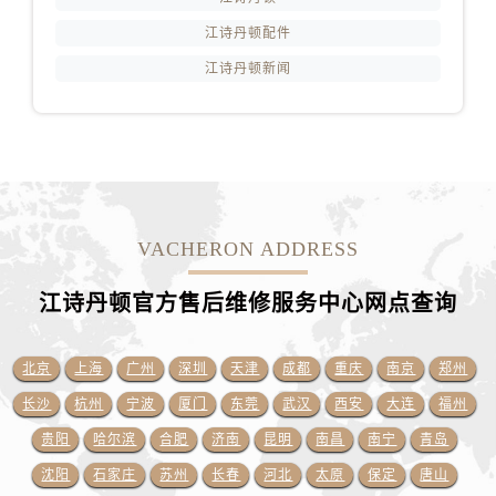
江苏省泰州市海陵区永定东路399号置地商务中心东塔（华润万象城）17层1706室江诗丹顿售后服务中心（需提前预约）
江诗丹顿配件
江苏省徐州市鼓楼区淮海东路29号苏宁广场IFC国际金融中心35层3508室江诗丹顿售后服务中心（需提前预约）
江诗丹顿新闻
江苏省盐城市盐都区世纪大道5号盐城金融城写字楼1号楼16层1604室江诗丹顿售后服务中心（需提前预约）
江苏省扬州市邗江区国展路29号星耀天地写字楼1号楼18层1803室江诗丹顿售后服务中心（需提前预约）
江苏省镇江市京口区中山东路江诗丹顿售后服务中心（需提前预约）
江西省抚州市临川区赣东大道江诗丹顿售后服务中心（需提前预约）
江西省赣州市章贡区文清路江诗丹顿售后服务中心（需提前预约）
江西省吉安市吉州区井冈山大道江诗丹顿售后服务中心（需提前预约）
VACHERON ADDRESS
江西省景德镇市珠山区珠山中路江诗丹顿售后服务中心（需提前预约）
江诗丹顿官方售后维修服务中心网点
查询
江西省九江市浔阳区浔阳路江诗丹顿售后服务中心（需提前预约）
江西省南昌市红谷滩新区红谷中大道998号绿地双子塔（中央广场）A1座办公楼14层1407室江诗丹顿售后服务中心（需提前预约）
江西省萍乡市安源区萍安北大道与康庄路交叉口江诗丹顿售后服务中心（需提前预约）
北京
上海
广州
深圳
天津
成都
重庆
南京
郑州
江西省上饶市信州区滨江西路江诗丹顿售后服务中心（需提前预约）
长沙
杭州
宁波
厦门
东莞
武汉
西安
大连
福州
江西省新余市渝水区北湖西路江诗丹顿售后服务中心（需提前预约）
贵阳
哈尔滨
合肥
济南
昆明
南昌
南宁
青岛
江西省宜春市袁州区中山中路江诗丹顿售后服务中心（需提前预约）
沈阳
石家庄
苏州
长春
河北
太原
保定
唐山
江西省鹰潭市月湖区胜利东路江诗丹顿售后服务中心（需提前预约）