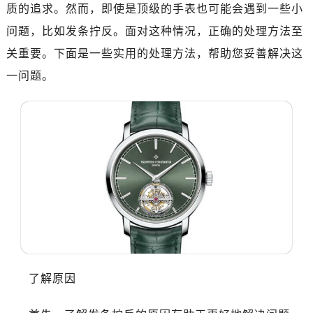
质的追求。然而，即使是顶级的手表也可能会遇到一些小
杭州市上城区钱江路1366号华润大厦写字楼A座5层503-5室（需提前预约）
问题，比如发条拧反。面对这种情况，正确的处理方法至
金华市金东区东市南街777号金华万达广场写字楼4号楼22层2209室（需提前预约）
关重要。下面是一些实用的处理方法，帮助您妥善解决这
绍兴市越城区胜利东路379号世茂天际中心写字楼8层805室（需提前预约）
嘉兴市南湖区广益路705号嘉兴世界贸易中心写字楼A座13层1304室（需提前预约）
一问题。
南昌市红谷滩新区红谷中大道998号绿地双子塔（中央广场）A1座办公楼14层07室（需提前预约）
济南市历下区经十路11111号华润中心写字楼（万象城）15层1508室（需提前预约）
广州市天河区天河路230号万菱汇国际中心写字楼A塔7层704室（需提前预约）
广州市越秀区环市东路371-375号世界贸易中心大厦南塔写字楼15层07室（需提前预约）
深圳市罗湖区深南东路5001号华润大厦写字楼17层1701室（需提前预约）
惠州市惠城区江北文昌一路7号华贸大厦写字楼1座30层05室（需提前预约）
厦门市思明区湖滨东路95号华润大厦写字楼B座11层1104室（需提前预约）
福州市鼓楼区五四路128-1号恒力城写字楼15层03室（需提前预约）
成都市锦江区人民东路6号SAC东原中心写字楼24层2406B室（需提前预约）
重庆市江北区观音桥步行街2号融恒时代广场写字楼9层902室（需提前预约）
了解原因
长沙市芙蓉区定王台街道建湘路393号世茂环球金融中心写字楼（芙蓉广场）10层13室（需提前预约）
郑州市二七区铭功路10号华润大厦写字楼29层2905室（需提前预约）