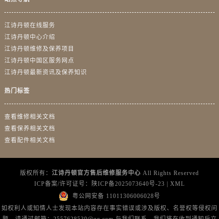
澳门特别行政区风顺堂区南湾大马路江诗丹顿售后服务中心（需提前预约）
澳门特别行政区花地玛堂区关闸广场江诗丹顿售后服务中心（需提前预约）
江诗丹顿在线服务
澳门特别行政区花王堂区大三巴商圈江诗丹顿售后服务中心（需提前预约）
江诗丹顿中心介绍
澳门特别行政区嘉模堂区官也街江诗丹顿售后服务中心（需提前预约）
江诗丹顿维修及保养项目
澳门省路氹城市金光大道江诗丹顿售后服务中心（需提前预约）
江诗丹顿中国区服务网点
澳门特别行政区望德堂区塔石广场江诗丹顿售后服务中心（需提前预约）
江诗丹顿最新资讯及保养知识
福建省福州市鼓楼区五四路128-1号恒力城写字楼15层03室江诗丹顿售后服务中心（需提前预约）
热门标签
福建省厦门市思明区湖滨东路95号万象城华润大厦B座11层1104室江诗丹顿售后服务中心（需提前预约）
广东省潮州市潮安区新风路与潮汕路交汇处江诗丹顿售后服务中心（需提前预约）
查看维修相关文档
广东省广州市天河区天河路230号万菱汇国际中心A塔7层704室江诗丹顿售后服务中心（需提前预约）
查看保养相关文档
查看配件相关文档
广东省广州市越秀区环市东路371-375号世界贸易中心大厦南塔15层1507室江诗丹顿售后服务中心（需提前预约）
广东省河源市源城区越王大道江诗丹顿售后服务中心（需提前预约）
广东省惠州市惠城区江北文昌一路7号华贸大厦1座30层3005室江诗丹顿售后服务中心（需提前预约）
版权所有：
江诗丹顿官方售后维修服务中心
All Rights Reserved
广东省江门市蓬江区广场西路江诗丹顿售后服务中心（需提前预约）
ICP备案/许可证号：
陕ICP备2025073640号-23
|
XML
广东省揭阳市榕城进贤门步行街江诗丹顿售后服务中心（需提前预约）
粤公网安备 11011306006028号
如权利人或知情人士发现本站内容存在事实错误或涉及版权、名誉权等侵权问
广东省茂名市电白区水东街道迎宾大道江诗丹顿售后服务中心（需提前预约）
题，请通过邮箱：2557628530@qq.com 与我们联系，我们将在收到通知后立