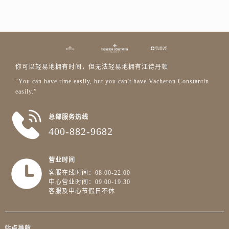
山东省威海市环翠区新威海路89号振华商厦一楼名表维修江诗丹顿售后服务中心（需提前预约）
山东省潍坊市奎文区东风东街江诗丹顿售后服务中心（需提前预约）
山东省枣庄市滕州市北辛路与善国路交叉口江诗丹顿售后服务中心（需提前预约）
山东省淄博市张店区金晶大道江诗丹顿售后服务中心（需提前预约）
上海市黄浦区南京东路299号宏伊国际广场写字楼8层806室江诗丹顿售后服务中心（需提前预约）
你可以轻易地拥有时间，但无法轻易地拥有江诗丹顿
上海市徐汇区虹桥路3号港汇中心2座37层3705室江诗丹顿售后服务中心（需提前预约）
"You can have time easily, but you can't have Vacheron Constantin
浙江省杭州市上城区钱江路1366号华润大厦A座5层503-5室江诗丹顿售后服务中心（需提前预约）
easily.”
浙江省湖州市吴兴区劳动路江诗丹顿售后服务中心（需提前预约）
总部服务热线
浙江省嘉兴市南湖区广益路705号嘉兴世界贸易中心A座13层1304室江诗丹顿售后服务中心（需提前预约）
400-882-9682
浙江省金华市金东区东市南街777号金华万达广场4号楼22楼2209室江诗丹顿售后服务中心（需提前预约）
浙江省丽水市莲都区解放街江诗丹顿售后服务中心（需提前预约）
营业时间
浙江省宁波市江北区大闸南路500号来福士广场办公楼20层2009室江诗丹顿售后服务中心（需提前预约）
客服在线时间：08:00-22:00
浙江省衢州市柯城区上街江诗丹顿售后服务中心（需提前预约）
中心营业时间：09:00-19:30
浙江省绍兴市越城区胜利东路379号世茂天际中心写字楼8层805室江诗丹顿售后服务中心（需提前预约）
客服及中心节假日不休
浙江省舟山市定海区解放东路江诗丹顿售后服务中心（需提前预约）
澳门特别行政区大堂区议事亭前地（新马路）江诗丹顿售后服务中心（需提前预约）
站点导航