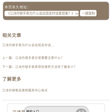
辽宁省铁岭市银州区南马路江诗丹顿售后服务中心（需提前预约）
本页永久地址：
辽宁省营口市站前区市府路与渤海大街交叉口江诗丹顿售后服务中心（需提前预约）
一键复制
辽宁省沈阳市沈河区中街路137号亨得利名表维修授权店1楼江诗丹顿售后服务中心（需提前预约）
辽宁省沈阳市沈河区中街路83号亨得利名表维修授权店1楼江诗丹顿售后服务中心（需提前预约）
北京市朝阳区建国门外大街甲6号华熙国际中心D座11层1102室江诗丹顿售后服务中心（需提前预约）
相关文章
北京市东城区东长安街1号王府井东方广场W3座6层602室江诗丹顿售后服务中心（需提前预约）
河北省保定市竞秀区朝阳北大街北国先天下江诗丹顿售后服务中心（需提前预约）
江诗丹顿手表为什么会出现走时误差现象？
内蒙古自治区阿拉善盟市左旗土尔扈特大街江诗丹顿售后服务中心（需提前预约）
内蒙古自治区巴彦淖尔市临河区新华街江诗丹顿售后服务中心（需提前预约）
上一篇：
江诗丹顿手表日常需要注意什么？
内蒙古自治区包头市青山区幸福路甲3号王府井百货名表维修江诗丹顿售后服务中心（需提前预约）
下一篇：
江诗丹顿手表表带的保养方法你了解多少？
内蒙古自治区赤峰市红山区哈达街江诗丹顿售后服务中心（需提前预约）
了解更多
内蒙古自治区鄂尔多斯市东胜区伊金霍洛街江诗丹顿售后服务中心（需提前预约）
内蒙古自治区呼伦贝尔市海拉尔区中央街江诗丹顿售后服务中心（需提前预约）
江诗丹顿售后维修服务中心地点
内蒙古自治区通辽市科尔沁区明仁大街江诗丹顿售后服务中心（需提前预约）
内蒙古自治区乌海市海勃湾区人民南路江诗丹顿售后服务中心（需提前预约）
内蒙古自治区乌兰察布市集宁区恩和大街江诗丹顿售后服务中心（需提前预约）
预约入口
关闭