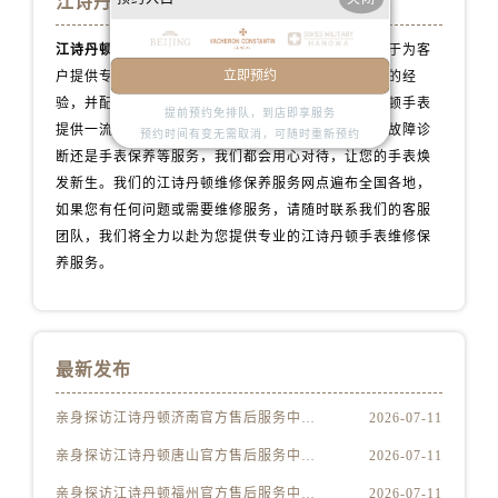
江诗丹顿手表维修服务中心
内蒙古自治区锡林郭勒盟市锡林浩特市光明街与额尔敦路交叉口江诗丹顿售后服务中心（需提前预约）
内蒙古自治区兴安盟市乌兰浩特市兴安大街江诗丹顿售后服务中心（需提前预约）
江诗丹顿售后维修服务中心地点
拥有专业团队，致力于为客
山西省大同市平城区迎宾街江诗丹顿售后服务中心（需提前预约）
立即预约
户提供专业的维修和保养服务。我们的技师拥有丰富的经
山西省晋城市城区黄华街江诗丹顿售后服务中心（需提前预约）
验，并配备了先进的维修设备，以确保为您的江诗丹顿手表
提前预约免排队，到店即享服务
提供一流的维修服务，无论是手表维修、配件更换、故障诊
山西省晋中市榆次区顺城街江诗丹顿售后服务中心（需提前预约）
预约时间有变无需取消，可随时重新预约
断还是手表保养等服务，我们都会用心对待，让您的手表焕
山西省临汾市尧都区解放路江诗丹顿售后服务中心（需提前预约）
发新生。我们的江诗丹顿维修保养服务网点遍布全国各地，
山西省吕梁市离石区永宁中路与建设街交叉口江诗丹顿售后服务中心（需提前预约）
如果您有任何问题或需要维修服务，请随时联系我们的客服
山西省朔州市朔城区怡西路与鄯阳西街交汇处江诗丹顿售后服务中心（需提前预约）
团队，我们将全力以赴为您提供专业的江诗丹顿手表维修保
山西省忻州市忻府区和平东街与七一南路交叉口江诗丹顿售后服务中心（需提前预约）
养服务。
山西省阳泉市郊区平阳东街与新城大道交叉口江诗丹顿售后服务中心（需提前预约）
山西省运城市盐湖区河东街江诗丹顿售后服务中心（需提前预约）
山西省长治市潞州区英雄中路江诗丹顿售后服务中心（需提前预约）
最新发布
山西省太原市迎泽区迎泽街道解放路15号亨得利名表维修授权店3楼江诗丹顿售后服务中心（需提前预约）
天津市和平区赤峰道136号天津国际金融中心26层2603室江诗丹顿售后服务中心（需提前预约）
亲身探访江诗丹顿济南官方售后服务中心｜最新热线及维修地址（2026年7月最新）
2026-07-11
安徽省安庆市迎江区人民路江诗丹顿售后服务中心（需提前预约）
亲身探访江诗丹顿唐山官方售后服务中心｜服务电话与网点地址（2026年7月最新）
2026-07-11
安徽省蚌埠市蚌山区淮河路江诗丹顿售后服务中心（需提前预约）
亲身探访江诗丹顿福州官方售后服务中心｜热线与地址（2026年7月最新）
2026-07-11