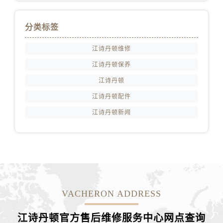
福建省莆田市城厢区霞林街道荔华东大道江诗丹顿售后服务中心（需提前预约）
福建省三明市三元区东乾二路江诗丹顿售后服务中心（需提前预约）
分类标签
福建省漳州市龙文区步港路江诗丹顿售后服务中心（需提前预约）
江苏省常州市新北区龙锦路1590号现代传媒中心5号楼10层1008室江诗丹顿售后服务中心（需提前预约）
江诗丹顿维修
江苏省淮安市清江浦区淮海北路江诗丹顿售后服务中心（需提前预约）
江诗丹顿保养
江苏省连云港市海州区通灌北路江诗丹顿售后服务中心（需提前预约）
江诗丹顿
江苏省南京市秦淮区中山南路1号南京中心22层22-C1-C3室江诗丹顿售后服务中心（需提前预约）
江诗丹顿配件
江苏省宿迁市宿城区西湖路江诗丹顿售后服务中心（需提前预约）
江诗丹顿新闻
江苏省泰州市海陵区永定东路399号置地商务中心东塔（华润万象城）17层1706室江诗丹顿售后服务中心（需提前预约）
江苏省徐州市鼓楼区淮海东路29号苏宁广场IFC国际金融中心35层3508室江诗丹顿售后服务中心（需提前预约）
江苏省盐城市盐都区世纪大道5号盐城金融城写字楼1号楼16层1604室江诗丹顿售后服务中心（需提前预约）
江苏省扬州市邗江区国展路29号星耀天地写字楼1号楼18层1803室江诗丹顿售后服务中心（需提前预约）
江苏省镇江市京口区中山东路江诗丹顿售后服务中心（需提前预约）
江西省抚州市临川区赣东大道江诗丹顿售后服务中心（需提前预约）
VACHERON ADDRESS
江西省赣州市章贡区文清路江诗丹顿售后服务中心（需提前预约）
江西省吉安市吉州区井冈山大道江诗丹顿售后服务中心（需提前预约）
江诗丹顿官方售后维修服务中心网点
查询