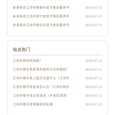
安徽省亳州市谯城区魏武大道江诗丹顿售后服务中心（需提前预约）
亲身探访江诗丹顿泰州官方售后服务中心｜网点地址与客服电话（2026年7月最新）
2026-07-11
安徽省池州市贵池区长江路江诗丹顿售后服务中心（需提前预约）
安徽省滁州市琅琊区南谯北路江诗丹顿售后服务中心（需提前预约）
亲身探访江诗丹顿宁波官方售后服务中心｜网点地址及售后热线（2026年7月最新）
2026-07-11
安徽省阜阳市颍州区颍州北路江诗丹顿售后服务中心（需提前预约）
亲身探访江诗丹顿北京官方售后服务中心｜最新电话和维修地址（2026年7月最新）
2026-07-11
安徽省淮北市相山区淮海路江诗丹顿售后服务中心（需提前预约）
安徽省淮南市田家庵区国庆中路江诗丹顿售后服务中心（需提前预约）
安徽省黄山市屯溪区黄山西路江诗丹顿售后服务中心（需提前预约）
站点热门
安徽省六安市金安区解放中路江诗丹顿售后服务中心（需提前预约）
安徽省马鞍山市雨山区湖南西路江诗丹顿售后服务中心（需提前预约）
江诗丹顿如何消磁？
2026-07-11
安徽省宿州市埇桥区人民中路江诗丹顿售后服务中心（需提前预约）
江诗丹顿手表表带的保养方法有哪些？
2026-07-11
安徽省铜陵市铜官区石城大道江诗丹顿售后服务中心（需提前预约）
江诗丹顿手表上链方法是什么（江诗丹顿怎么给手表上链）
2026-07-11
安徽省芜湖市镜湖区中山路步行街江诗丹顿售后服务中心（需提前预约）
江诗丹顿手表走快怎么办（江诗丹顿手表走快什么原因）
2026-07-11
安徽省宣城市宣州区叠嶂西路江诗丹顿售后服务中心（需提前预约）
福建省龙岩市新罗区九一南路江诗丹顿售后服务中心（需提前预约）
江诗丹顿手表日常清洗（手表的清洗）
2026-07-11
福建省南平市建阳区人民西路江诗丹顿售后服务中心（需提前预约）
江诗丹顿手表受磁如何处理
2026-07-11
福建省宁德市蕉城区天湖东路江诗丹顿售后服务中心（需提前预约）