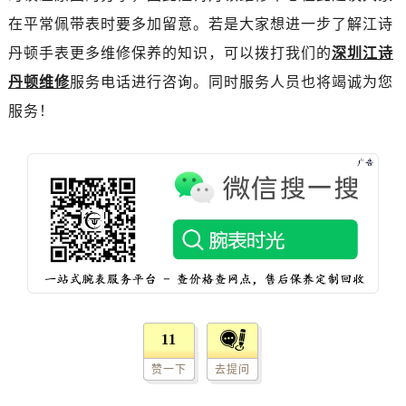
吉林省辽源市龙山区人民大街江诗丹顿售后服务中心（需提前预约）
在平常佩带表时要多加留意。若是大家想进一步了解江诗
吉林省梅河口市新华街道梅河大街江诗丹顿售后服务中心（需提前预约）
丹顿手表更多维修保养的知识，可以拨打我们的
深圳江诗
吉林省四平市铁东区紫气大路与南九经街交汇处江诗丹顿售后服务中心（需提前预约）
丹顿维修
服务电话进行咨询。同时服务人员也将竭诚为您
吉林省松原市宁江区五环大街江诗丹顿售后服务中心（需提前预约）
吉林省通化市东昌区环通乡江南大街江诗丹顿售后服务中心（需提前预约）
服务！
吉林省延边市延吉市解放路江诗丹顿售后服务中心（需提前预约）
辽宁省鞍山市铁东区站前街江诗丹顿售后服务中心（需提前预约）
辽宁省本溪市平山区胜利路江诗丹顿售后服务中心（需提前预约）
辽宁省朝阳市双塔区新华路江诗丹顿售后服务中心（需提前预约）
辽宁省丹东市振兴区七经街江诗丹顿售后服务中心（需提前预约）
辽宁省抚顺市新抚区东一路江诗丹顿售后服务中心（需提前预约）
辽宁省阜新市海州区解放大街江诗丹顿售后服务中心（需提前预约）
辽宁省葫芦岛市连山区中央路江诗丹顿售后服务中心（需提前预约）
辽宁省锦州市古塔区中央大街江诗丹顿售后服务中心（需提前预约）
11
辽宁省辽阳市白塔区新运大街江诗丹顿售后服务中心（需提前预约）
赞一下
去提问
辽宁省盘锦市兴隆台区石油大街江诗丹顿售后服务中心（需提前预约）