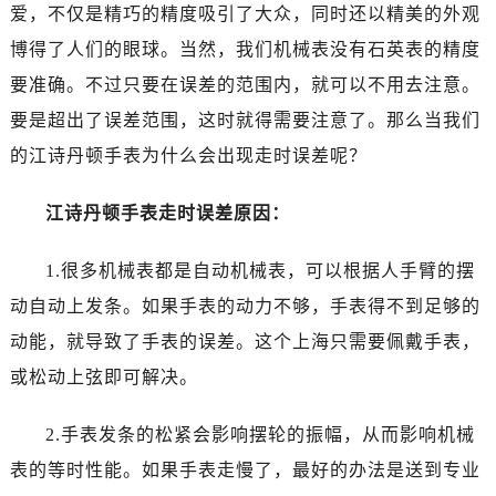
福州市鼓楼区五四路128-1号恒力城写字楼15层03室（需提前预约）
爱，不仅是精巧的精度吸引了大众，同时还以精美的外观
成都市锦江区人民东路6号SAC东原中心写字楼24层2406B室（需提前预约）
博得了人们的眼球。当然，我们机械表没有石英表的精度
重庆市江北区观音桥步行街2号融恒时代广场写字楼9层902室（需提前预约）
要准确。不过只要在误差的范围内，就可以不用去注意。
长沙市芙蓉区定王台街道建湘路393号世茂环球金融中心写字楼（芙蓉广场）10层13室（需提前预约）
要是超出了误差范围，这时就得需要注意了。那么当我们
郑州市二七区铭功路10号华润大厦写字楼29层2905室（需提前预约）
的江诗丹顿手表为什么会出现走时误差呢？
太原市迎泽区解放路15号亨得利名表服务中心（品牌授权店）3层整层（需提前预约）
沈阳市沈河区中街路137号亨得利名表服务中心（品牌授权店）1层整层（需提前预约）
江诗丹顿手表走时误差原因：
沈阳市沈河区中街路83号亨得利名表服务中心（品牌授权店）1层整层（需提前预约）
乌鲁木齐市天山区红山路26号时代广场（CCMALL）C座17层17-B（需提前预约）
1.很多机械表都是自动机械表，可以根据人手臂的摆
温州市鹿城区锦绣路1067号置信广场10层1015室（需提前预约）
动自动上发条。如果手表的动力不够，手表得不到足够的
哈尔滨市道里区友谊西路600号富力中心T2座写字楼29层03室（需提前预约）
动能，就导致了手表的误差。这个上海只需要佩戴手表，
大连市中山区人民路15号国际金融大厦7层G室（需提前预约）
或松动上弦即可解决。
佛山市禅城区季华五路57号万科金融中心C座12层1205室（需提前预约）
东莞市东城街道鸿福东路1号民盈国贸中心T1写字楼9层907室（需提前预约）
2.手表发条的松紧会影响摆轮的振幅，从而影响机械
无锡市梁溪区人民中路139号恒隆广场写字楼1座11层1104室（需提前预约）
表的等时性能。如果手表走慢了，最好的办法是送到专业
南通市崇川区工农路57号圆融广场写字楼16层1603室（需提前预约）