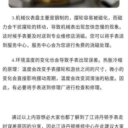
甘肃省兰州市七里河区西津西路16号兰州中心写字楼21层2102室（需提前预约）
重庆市解放碑渝中区民权路28号英利国际金融中心写字楼20层01室（需提前预约）
3.机械仪表盘主要是钢制的，摆轮容易被磁化，而磁
黑龙江省大庆市萨尔图区会战大街江诗丹顿售后服务中心（需提前预约）
黑龙江省鹤岗市向阳区红军路江诗丹顿售后服务中心（需提前预约）
力会干扰摆轮的转动，导致机械表出现忽快忽慢的现象。
黑龙江省黑河市爱辉区中央街江诗丹顿售后服务中心（需提前预约）
这时候手表要及时送到专业维修店消磁。您可以将手表送
黑龙江省鸡西市鸡冠区红军路江诗丹顿售后服务中心（需提前预约）
到服务中心，服务中心会为您进行免费的消磁处理。
黑龙江省佳木斯市向阳区长安路江诗丹顿售后服务中心（需提前预约）
黑龙江省牡丹江市东安区太平路江诗丹顿售后服务中心（需提前预约）
4.环境温度的变化也会导致手表出现误差。热胀冷缩
黑龙江省七台河市桃山区大同街江诗丹顿售后服务中心（需提前预约）
的原理：温度会改变手表摆轮和游丝之间的尺寸，微小的
黑龙江省齐齐哈尔市龙沙区龙华路江诗丹顿售后服务中心（需提前预约）
变化会直接影响摆动周期，温度会改变润滑油的粘度。因
黑龙江省双鸭山市尖山区新兴大街江诗丹顿售后服务中心（需提前预约）
此，有必要将手表送到修理厂进行检查和修理。
黑龙江省绥化市北林区新华街与康庄路交叉口江诗丹顿售后服务中心（需提前预约）
黑龙江省伊春市伊美区通河路江诗丹顿售后服务中心（需提前预约）
吉林省白城市洮北区明仁南街江诗丹顿售后服务中心（需提前预约）
吉林省白山市浑江区浑江大街江诗丹顿售后服务中心（需提前预约）
通过以上内容想必大家也都了解到了江诗丹顿手表走
吉林省吉林市船营区河南街江诗丹顿售后服务中心（需提前预约）
时误差原因的分享，因此江诗丹顿维修中心在此建议大家