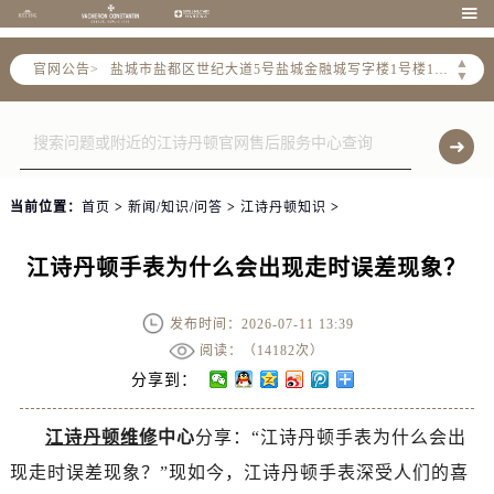
徐州市鼓楼区淮海东路29号苏宁广场IFC国际金融中心写字楼35层3508室（需提前预约）

扬州市邗江区国展路29号星耀天地写字楼1号楼18层1803室（需提前预约）
▲
官网公告>
盐城市盐都区世纪大道5号盐城金融城写字楼1号楼16层1604室（需提前预约）
▼
泰州市海陵区永定东路399号置地商务中心东塔写字楼（华润万象城）17层1706室（需提前预约）
宁波市江北区大闸南路500号来福士广场办公楼20层2009室（需提前预约）
杭州市上城区钱江路1366号华润大厦写字楼A座5层503-5室（需提前预约）
金华市金东区东市南街777号金华万达广场写字楼4号楼22层2209室（需提前预约）
当前位置：
首页
>
新闻/知识/问答
>
江诗丹顿知识
>
绍兴市越城区胜利东路379号世茂天际中心写字楼8层805室（需提前预约）
嘉兴市南湖区广益路705号嘉兴世界贸易中心写字楼A座13层1304室（需提前预约）
江诗丹顿手表为什么会出现走时误差现象？
南昌市红谷滩新区红谷中大道998号绿地双子塔（中央广场）A1座办公楼14层07室（需提前预约）
济南市历下区经十路11111号华润中心写字楼（万象城）15层1508室（需提前预约）
发布时间：2026-07-11 13:39
广州市天河区天河路230号万菱汇国际中心写字楼A塔7层704室（需提前预约）
阅读：（
14182次）
广州市越秀区环市东路371-375号世界贸易中心大厦南塔写字楼15层07室（需提前预约）
分享到：
深圳市罗湖区深南东路5001号华润大厦写字楼17层1701室（需提前预约）
江诗丹顿维修
中心
分享：“江诗丹顿手表为什么会出
惠州市惠城区江北文昌一路7号华贸大厦写字楼1座30层05室（需提前预约）
现走时误差现象？”现如今，江诗丹顿手表深受人们的喜
厦门市思明区湖滨东路95号华润大厦写字楼B座11层1104室（需提前预约）