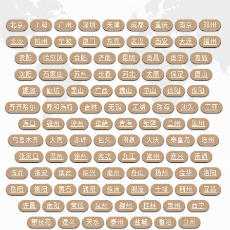
江西省景德镇市珠山区珠山中路江诗丹顿售后服务中心（需提前预约）
江西省九江市浔阳区浔阳路江诗丹顿售后服务中心（需提前预约）
北京
上海
广州
深圳
天津
成都
重庆
南京
郑州
江西省南昌市红谷滩新区红谷中大道998号绿地双子塔（中央广场）A1座办公楼14层1407室江诗丹顿售后服务中心（需提前预约）
长沙
杭州
宁波
厦门
东莞
武汉
西安
大连
福州
江西省萍乡市安源区萍安北大道与康庄路交叉口江诗丹顿售后服务中心（需提前预约）
贵阳
哈尔滨
合肥
济南
昆明
南昌
南宁
青岛
江西省上饶市信州区滨江西路江诗丹顿售后服务中心（需提前预约）
沈阳
石家庄
苏州
长春
河北
太原
保定
唐山
江西省新余市渝水区北湖西路江诗丹顿售后服务中心（需提前预约）
江西省宜春市袁州区中山中路江诗丹顿售后服务中心（需提前预约）
邯郸
廊坊
昆山
广西
佛山
中山
德阳
绵阳
江西省鹰潭市月湖区胜利东路江诗丹顿售后服务中心（需提前预约）
齐齐哈尔
呼和浩特
吉林
无锡
芜湖
珠海
汕头
三亚
山东省德州市德城区东风中路江诗丹顿售后服务中心（需提前预约）
海口
赣州
漳州
拉萨
青海
新疆
兰州
银川
山东省东营市东营区济南路江诗丹顿售后服务中心（需提前预约）
乌鲁木齐
大同
赤峰
包头
阳泉
大庆
秦皇岛
沧州
山东省济南市历下区经十路11111号华润中心写字楼（万象城）15层1508室江诗丹顿售后服务中心（需提前预约）
张家口
温州
徐州
潍坊
九江
常州
嘉兴
南通
山东省济宁市任城区太白楼路江诗丹顿售后服务中心（需提前预约）
临沂
淮安
烟台
绍兴
亳州
舟山
扬州
金华
洛阳
山东省莱芜市文化南路8号银座商城名表维修一楼名表维修江诗丹顿售后服务中心（需提前预约）
岳阳
衡阳
黄石
襄阳
株洲
湘潭
十堰
荆州
宜昌
山东省临沂市兰山区解放路江诗丹顿售后服务中心（需提前预约）
山东省日照市东港区烟台路江诗丹顿售后服务中心（需提前预约）
许昌
南阳
常德
泉州
柳州
桂林
惠州
西宁
山东省泰安市泰山区财源街道泰山大街江诗丹顿售后服务中心（需提前预约）
攀枝花
遵义
天水
泰州
盐城
香港
台州