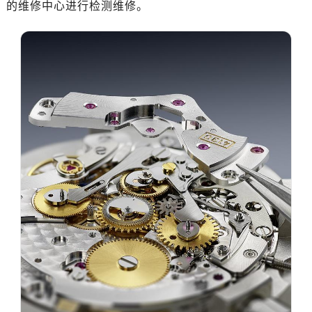
的维修中心进行检测维修。
苏州市苏州工业园区星港街199号苏州中心办公楼C座22层08室（需提前预约）
武汉市江汉区解放大道686号世界贸易大厦38层09室（需提前预约）
南宁市青秀区金湖路59号地王大厦12楼1224室（需提前预约）
合肥市蜀山区潜山路111号万象城华润大厦B座12楼03室（需提前预约）
泉州市丰泽区宝洲路729号浦西万达中心写字楼A座7楼709室（需提前预约）
青岛市南区山东路6号华润大厦B座22层04室（需提前预约）
烟台市芝罘区胜利路139号万达金融中心A座907室（需提前预约）
长春市朝阳区西安大路727号中银大厦A座(旺进大厦)18层09室（需提前预约）
贵阳市南明区都司高架桥路33号亨特国际金融中心14楼14D（需提前预约）
昆明市盘龙区北京路928号同德昆明广场写字楼10层06室（需提前预约）
石家庄市长安区中山东路39号勒泰中心写字楼B座13层07室（需提前预约）
西安市碑林区南关正街88号华侨城长安国际中心E座6楼10室（需提前预约）
海口市龙华区金贸东路5号海口华润大厦B座17层1707室（需提前预约）
唐山市路南区新华东道100号万达广场写字楼A座10层1002室（需提前预约）
台州市椒江区东海大道1800号腾达中心东1幢20楼2002室（需提前预约）
内蒙古自治区呼和浩特市玉泉区大学西街70号华润万象城写字楼（鄂尔多斯大厦）23层2326室（需提前预约）