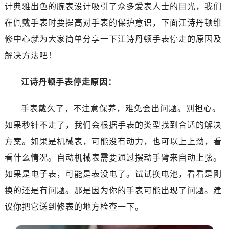
广州市越秀区环市东路371-375号世界贸易中心大厦南塔写字楼15层07室（需提前预约）
计典雅出色的腕表设计吸引了众多爱表人士的目光，我们
深圳市罗湖区深南东路5001号华润大厦写字楼17层1701室（需提前预约）
在佩戴手表时要提高对手表的保护意识，下面江诗丹顿维
惠州市惠城区江北文昌一路7号华贸大厦写字楼1座30层05室（需提前预约）
修中心就为大家简单分享一下江诗丹顿手表停走的原因及
厦门市思明区湖滨东路95号华润大厦写字楼B座11层1104室（需提前预约）
解决方法吧！
福州市鼓楼区五四路128-1号恒力城写字楼15层03室（需提前预约）
成都市锦江区人民东路6号SAC东原中心写字楼24层2406B室（需提前预约）
江诗丹顿手表停走原因：
重庆市江北区观音桥步行街2号融恒时代广场写字楼9层902室（需提前预约）
长沙市芙蓉区定王台街道建湘路393号世茂环球金融中心写字楼（芙蓉广场）10层13室（需提前预约）
手表戴久了，不注意保养，难免会出问题。别担心。
郑州市二七区铭功路10号华润大厦写字楼29层2905室（需提前预约）
如果秒针不走了，我们会根据手表的类型找到合适的解决
太原市迎泽区解放路15号亨得利名表服务中心（品牌授权店）3层整层（需提前预约）
方案。如果是机械表，可能没有动力，也可以上上劲，看
沈阳市沈河区中街路137号亨得利名表服务中心（品牌授权店）1层整层（需提前预约）
看什么情况。自动机械表需要通过摆动手臂来自动上弦。
沈阳市沈河区中街路83号亨得利名表服务中心（品牌授权店）1层整层（需提前预约）
如果是电子表，可能是表没电了。试试换电池，看看是刚
乌鲁木齐市天山区红山路26号时代广场（CCMALL）C座17层17-B（需提前预约）
换的还是有问题。那是因为你的手表可能出现了问题。建
温州市鹿城区锦绣路1067号置信广场10层1015室（需提前预约）
哈尔滨市道里区友谊西路600号富力中心T2座写字楼29层03室（需提前预约）
议你把它送到修表的地方检查一下。
大连市中山区人民路15号国际金融大厦7层G室（需提前预约）