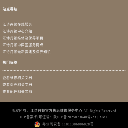
山东省莱芜市文化南路8号银座商城名表维修一楼名表维修江诗丹顿售后服务中心（需提前预约）
站点导航
山东省临沂市兰山区解放路江诗丹顿售后服务中心（需提前预约）
山东省日照市东港区烟台路江诗丹顿售后服务中心（需提前预约）
江诗丹顿在线服务
山东省泰安市泰山区财源街道泰山大街江诗丹顿售后服务中心（需提前预约）
江诗丹顿中心介绍
山东省威海市环翠区新威海路89号振华商厦一楼名表维修江诗丹顿售后服务中心（需提前预约）
江诗丹顿维修及保养项目
山东省潍坊市奎文区东风东街江诗丹顿售后服务中心（需提前预约）
江诗丹顿中国区服务网点
山东省枣庄市滕州市北辛路与善国路交叉口江诗丹顿售后服务中心（需提前预约）
江诗丹顿最新资讯及保养知识
山东省淄博市张店区金晶大道江诗丹顿售后服务中心（需提前预约）
热门标签
上海市黄浦区南京东路299号宏伊国际广场写字楼8层806室江诗丹顿售后服务中心（需提前预约）
上海市徐汇区虹桥路3号港汇中心2座37层3705室江诗丹顿售后服务中心（需提前预约）
查看维修相关文档
浙江省杭州市上城区钱江路1366号华润大厦A座5层503-5室江诗丹顿售后服务中心（需提前预约）
查看保养相关文档
浙江省湖州市吴兴区劳动路江诗丹顿售后服务中心（需提前预约）
查看配件相关文档
浙江省嘉兴市南湖区广益路705号嘉兴世界贸易中心A座13层1304室江诗丹顿售后服务中心（需提前预约）
浙江省金华市金东区东市南街777号金华万达广场4号楼22楼2209室江诗丹顿售后服务中心（需提前预约）
版权所有：
江诗丹顿官方售后维修服务中心
All Rights Reserved
浙江省丽水市莲都区解放街江诗丹顿售后服务中心（需提前预约）
ICP备案/许可证号：
陕ICP备2025073640号-23
|
XML
浙江省宁波市江北区大闸南路500号来福士广场办公楼20层2009室江诗丹顿售后服务中心（需提前预约）
粤公网安备 11011306006028号