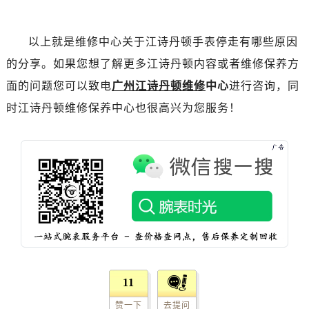
海口市龙华区金贸东路5号海口华润大厦B座17层1707室（需提前预约）
唐山市路南区新华东道100号万达广场写字楼A座10层1002室（需提前预约）
以上就是维修中心关于江诗丹顿手表停走有哪些原因
台州市椒江区东海大道1800号腾达中心东1幢20楼2002室（需提前预约）
内蒙古自治区呼和浩特市玉泉区大学西街70号华润万象城写字楼（鄂尔多斯大厦）23层2326室（需提前预约）
的分享。如果您想了解更多江诗丹顿内容或者维修保养方
甘肃省兰州市七里河区西津西路16号兰州中心写字楼21层2102室（需提前预约）
面的问题您可以致电
广州江诗丹顿维修
中心
进行咨询，同
重庆市解放碑渝中区民权路28号英利国际金融中心写字楼20层01室（需提前预约）
时江诗丹顿维修保养中心也很高兴为您服务！
黑龙江省大庆市萨尔图区会战大街江诗丹顿售后服务中心（需提前预约）
黑龙江省鹤岗市向阳区红军路江诗丹顿售后服务中心（需提前预约）
黑龙江省黑河市爱辉区中央街江诗丹顿售后服务中心（需提前预约）
黑龙江省鸡西市鸡冠区红军路江诗丹顿售后服务中心（需提前预约）
黑龙江省佳木斯市向阳区长安路江诗丹顿售后服务中心（需提前预约）
黑龙江省牡丹江市东安区太平路江诗丹顿售后服务中心（需提前预约）
黑龙江省七台河市桃山区大同街江诗丹顿售后服务中心（需提前预约）
黑龙江省齐齐哈尔市龙沙区龙华路江诗丹顿售后服务中心（需提前预约）
黑龙江省双鸭山市尖山区新兴大街江诗丹顿售后服务中心（需提前预约）
11
黑龙江省绥化市北林区新华街与康庄路交叉口江诗丹顿售后服务中心（需提前预约）
赞一下
去提问