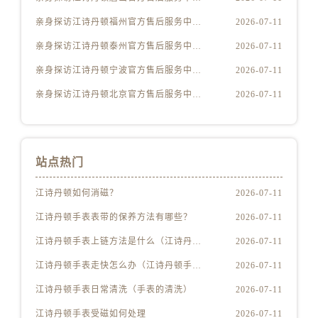
内蒙古自治区呼伦贝尔市海拉尔区中央街江诗丹顿售后服务中心（需提前预约）
亲身探访江诗丹顿福州官方售后服务中心｜热线与地址（2026年7月最新）
2026-07-11
内蒙古自治区通辽市科尔沁区明仁大街江诗丹顿售后服务中心（需提前预约）
内蒙古自治区乌海市海勃湾区人民南路江诗丹顿售后服务中心（需提前预约）
亲身探访江诗丹顿泰州官方售后服务中心｜网点地址与客服电话（2026年7月最新）
2026-07-11
内蒙古自治区乌兰察布市集宁区恩和大街江诗丹顿售后服务中心（需提前预约）
亲身探访江诗丹顿宁波官方售后服务中心｜网点地址及售后热线（2026年7月最新）
2026-07-11
内蒙古自治区锡林郭勒盟市锡林浩特市光明街与额尔敦路交叉口江诗丹顿售后服务中心（需提前预约）
亲身探访江诗丹顿北京官方售后服务中心｜最新电话和维修地址（2026年7月最新）
2026-07-11
内蒙古自治区兴安盟市乌兰浩特市兴安大街江诗丹顿售后服务中心（需提前预约）
山西省大同市平城区迎宾街江诗丹顿售后服务中心（需提前预约）
山西省晋城市城区黄华街江诗丹顿售后服务中心（需提前预约）
站点热门
山西省晋中市榆次区顺城街江诗丹顿售后服务中心（需提前预约）
山西省临汾市尧都区解放路江诗丹顿售后服务中心（需提前预约）
江诗丹顿如何消磁？
2026-07-11
山西省吕梁市离石区永宁中路与建设街交叉口江诗丹顿售后服务中心（需提前预约）
江诗丹顿手表表带的保养方法有哪些？
2026-07-11
山西省朔州市朔城区怡西路与鄯阳西街交汇处江诗丹顿售后服务中心（需提前预约）
江诗丹顿手表上链方法是什么（江诗丹顿怎么给手表上链）
2026-07-11
山西省忻州市忻府区和平东街与七一南路交叉口江诗丹顿售后服务中心（需提前预约）
山西省阳泉市郊区平阳东街与新城大道交叉口江诗丹顿售后服务中心（需提前预约）
江诗丹顿手表走快怎么办（江诗丹顿手表走快什么原因）
2026-07-11
山西省运城市盐湖区河东街江诗丹顿售后服务中心（需提前预约）
江诗丹顿手表日常清洗（手表的清洗）
2026-07-11
山西省长治市潞州区英雄中路江诗丹顿售后服务中心（需提前预约）
江诗丹顿手表受磁如何处理
2026-07-11