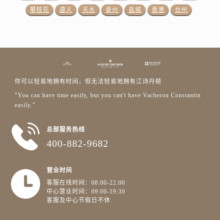
江苏省镇江市京口区中山东路江诗丹顿售后服务中心（需提前预约）
攀枝花
遵义
天水
泰州
盐城
香港
台州
江西省抚州市临川区赣东大道江诗丹顿售后服务中心（需提前预约）
江西省赣州市章贡区文清路江诗丹顿售后服务中心（需提前预约）
江西省吉安市吉州区井冈山大道江诗丹顿售后服务中心（需提前预约）
江西省景德镇市珠山区珠山中路江诗丹顿售后服务中心（需提前预约）
江西省九江市浔阳区浔阳路江诗丹顿售后服务中心（需提前预约）
你可以轻易地拥有时间，但无法轻易地拥有江诗丹顿
江西省南昌市红谷滩新区红谷中大道998号绿地双子塔（中央广场）A1座办公楼14层1407室江诗丹顿售后服务中心（需提前预约）
"You can have time easily, but you can't have Vacheron Constantin
江西省萍乡市安源区萍安北大道与康庄路交叉口江诗丹顿售后服务中心（需提前预约）
easily.”
江西省上饶市信州区滨江西路江诗丹顿售后服务中心（需提前预约）
江西省新余市渝水区北湖西路江诗丹顿售后服务中心（需提前预约）
总部服务热线
江西省宜春市袁州区中山中路江诗丹顿售后服务中心（需提前预约）
400-882-9682
江西省鹰潭市月湖区胜利东路江诗丹顿售后服务中心（需提前预约）
山东省德州市德城区东风中路江诗丹顿售后服务中心（需提前预约）
营业时间
山东省东营市东营区济南路江诗丹顿售后服务中心（需提前预约）
客服在线时间：08:00-22:00
中心营业时间：09:00-19:30
山东省济南市历下区经十路11111号华润中心写字楼（万象城）15层1508室江诗丹顿售后服务中心（需提前预约）
客服及中心节假日不休
山东省济宁市任城区太白楼路江诗丹顿售后服务中心（需提前预约）