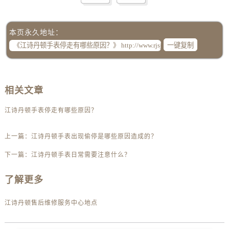
黑龙江省伊春市伊美区通河路江诗丹顿售后服务中心（需提前预约）
吉林省白城市洮北区明仁南街江诗丹顿售后服务中心（需提前预约）
本页永久地址：
吉林省白山市浑江区浑江大街江诗丹顿售后服务中心（需提前预约）
一键复制
吉林省吉林市船营区河南街江诗丹顿售后服务中心（需提前预约）
吉林省辽源市龙山区人民大街江诗丹顿售后服务中心（需提前预约）
吉林省梅河口市新华街道梅河大街江诗丹顿售后服务中心（需提前预约）
相关文章
吉林省四平市铁东区紫气大路与南九经街交汇处江诗丹顿售后服务中心（需提前预约）
吉林省松原市宁江区五环大街江诗丹顿售后服务中心（需提前预约）
江诗丹顿手表停走有哪些原因？
吉林省通化市东昌区环通乡江南大街江诗丹顿售后服务中心（需提前预约）
吉林省延边市延吉市解放路江诗丹顿售后服务中心（需提前预约）
上一篇：
江诗丹顿手表出现偷停是哪些原因造成的？
辽宁省鞍山市铁东区站前街江诗丹顿售后服务中心（需提前预约）
下一篇：
江诗丹顿手表日常需要注意什么？
辽宁省本溪市平山区胜利路江诗丹顿售后服务中心（需提前预约）
辽宁省朝阳市双塔区新华路江诗丹顿售后服务中心（需提前预约）
了解更多
辽宁省丹东市振兴区七经街江诗丹顿售后服务中心（需提前预约）
江诗丹顿售后维修服务中心地点
辽宁省抚顺市新抚区东一路江诗丹顿售后服务中心（需提前预约）
辽宁省阜新市海州区解放大街江诗丹顿售后服务中心（需提前预约）