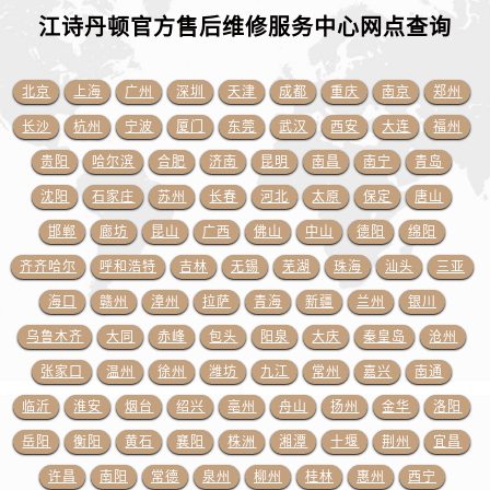
安徽省宣城市宣州区叠嶂西路江诗丹顿售后服务中心（需提前预约）
江诗丹顿官方售后维修服务中心网点
查询
福建省龙岩市新罗区九一南路江诗丹顿售后服务中心（需提前预约）
福建省南平市建阳区人民西路江诗丹顿售后服务中心（需提前预约）
北京
上海
广州
深圳
天津
成都
重庆
南京
郑州
福建省宁德市蕉城区天湖东路江诗丹顿售后服务中心（需提前预约）
长沙
杭州
宁波
厦门
东莞
武汉
西安
大连
福州
福建省莆田市城厢区霞林街道荔华东大道江诗丹顿售后服务中心（需提前预约）
福建省三明市三元区东乾二路江诗丹顿售后服务中心（需提前预约）
贵阳
哈尔滨
合肥
济南
昆明
南昌
南宁
青岛
福建省漳州市龙文区步港路江诗丹顿售后服务中心（需提前预约）
沈阳
石家庄
苏州
长春
河北
太原
保定
唐山
江苏省常州市新北区龙锦路1590号现代传媒中心5号楼10层1008室江诗丹顿售后服务中心（需提前预约）
邯郸
廊坊
昆山
广西
佛山
中山
德阳
绵阳
江苏省淮安市清江浦区淮海北路江诗丹顿售后服务中心（需提前预约）
齐齐哈尔
呼和浩特
吉林
无锡
芜湖
珠海
汕头
三亚
江苏省连云港市海州区通灌北路江诗丹顿售后服务中心（需提前预约）
海口
赣州
漳州
拉萨
青海
新疆
兰州
银川
江苏省南京市秦淮区中山南路1号南京中心22层22-C1-C3室江诗丹顿售后服务中心（需提前预约）
乌鲁木齐
大同
赤峰
包头
阳泉
大庆
秦皇岛
沧州
江苏省宿迁市宿城区西湖路江诗丹顿售后服务中心（需提前预约）
张家口
温州
徐州
潍坊
九江
常州
嘉兴
南通
江苏省泰州市海陵区永定东路399号置地商务中心东塔（华润万象城）17层1706室江诗丹顿售后服务中心（需提前预约）
江苏省徐州市鼓楼区淮海东路29号苏宁广场IFC国际金融中心35层3508室江诗丹顿售后服务中心（需提前预约）
临沂
淮安
烟台
绍兴
亳州
舟山
扬州
金华
洛阳
江苏省盐城市盐都区世纪大道5号盐城金融城写字楼1号楼16层1604室江诗丹顿售后服务中心（需提前预约）
岳阳
衡阳
黄石
襄阳
株洲
湘潭
十堰
荆州
宜昌
江苏省扬州市邗江区国展路29号星耀天地写字楼1号楼18层1803室江诗丹顿售后服务中心（需提前预约）
许昌
南阳
常德
泉州
柳州
桂林
惠州
西宁