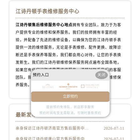
辽宁省葫芦岛市连山区中央路江诗丹顿售后服务中心（需提前预约）
江诗丹顿手表维修服务中心
辽宁省锦州市古塔区中央大街江诗丹顿售后服务中心（需提前预约）
辽宁省辽阳市白塔区新运大街江诗丹顿售后服务中心（需提前预约）
江诗丹顿售后维修服务中心地点
拥有专业团队，致力于为客
辽宁省盘锦市兴隆台区石油大街江诗丹顿售后服务中心（需提前预约）
户提供专业的维修和保养服务。我们的技师拥有丰富的经
辽宁省铁岭市银州区南马路江诗丹顿售后服务中心（需提前预约）
验，并配备了先进的维修设备，以确保为您的江诗丹顿手表
辽宁省营口市站前区市府路与渤海大街交叉口江诗丹顿售后服务中心（需提前预约）
提供一流的维修服务，无论是手表维修、配件更换、故障诊
辽宁省沈阳市沈河区中街路137号亨得利名表维修授权店1楼江诗丹顿售后服务中心（需提前预约）
断还是手表保养等服务，我们都会用心对待，让您的手表焕
发新生。我们的江诗丹顿维修保养服务网点遍布全国各地，
辽宁省沈阳市沈河区中街路83号亨得利名表维修授权店1楼江诗丹顿售后服务中心（需提前预约）
如果您有任何问题或需要维修服务，请随时联系我们的客服
北京市朝阳区建国门外大街甲6号华熙国际中心D座11层1102室江诗丹顿售后服务中心（需提前预约）
预约入口
关闭
团队，我们将全力以赴为您提供专业的江诗丹顿手表维修保
北京市东城区东长安街1号王府井东方广场W3座6层602室江诗丹顿售后服务中心（需提前预约）
养服务。
河北省保定市竞秀区朝阳北大街北国先天下江诗丹顿售后服务中心（需提前预约）
立即预约
内蒙古自治区阿拉善盟市左旗土尔扈特大街江诗丹顿售后服务中心（需提前预约）
内蒙古自治区巴彦淖尔市临河区新华街江诗丹顿售后服务中心（需提前预约）
提前预约免排队，到店即享服务
预约时间有变无需取消，可随时重新预约
最新发布
内蒙古自治区包头市青山区幸福路甲3号王府井百货名表维修江诗丹顿售后服务中心（需提前预约）
内蒙古自治区赤峰市红山区哈达街江诗丹顿售后服务中心（需提前预约）
亲身探访江诗丹顿济南官方售后服务中心｜最新热线及维修地址（2026年7月最新）
2026-07-11
内蒙古自治区鄂尔多斯市东胜区伊金霍洛街江诗丹顿售后服务中心（需提前预约）
亲身探访江诗丹顿唐山官方售后服务中心｜服务电话与网点地址（2026年7月最新）
2026-07-11