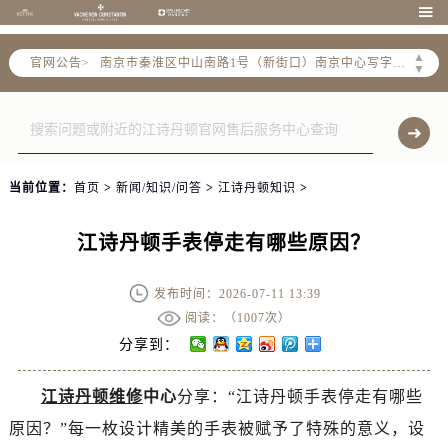
上海市徐汇区虹桥路3号港汇中心写字楼2座37层3705室（需提前预约）

上海市黄浦区南京东路299号宏伊国际广场写字楼8层806室（需提前预约）
▲
官网公告>
南京市秦淮区中山南路1号（新街口）南京中心写字楼22层C1-1室（需提前预约）
▼
常州市新北区龙锦路1590号现代传媒中心写字楼5号楼10层1008室（需提前预约）
徐州市鼓楼区淮海东路29号苏宁广场IFC国际金融中心写字楼35层3508室（需提前预约）
扬州市邗江区国展路29号星耀天地写字楼1号楼18层1803室（需提前预约）
盐城市盐都区世纪大道5号盐城金融城写字楼1号楼16层1604室（需提前预约）
当前位置：
首页
>
新闻/知识/问答
>
江诗丹顿知识
>
泰州市海陵区永定东路399号置地商务中心东塔写字楼（华润万象城）17层1706室（需提前预约）
宁波市江北区大闸南路500号来福士广场办公楼20层2009室（需提前预约）
江诗丹顿手表停走有哪些原因？
杭州市上城区钱江路1366号华润大厦写字楼A座5层503-5室（需提前预约）
金华市金东区东市南街777号金华万达广场写字楼4号楼22层2209室（需提前预约）
发布时间：2026-07-11 13:39
绍兴市越城区胜利东路379号世茂天际中心写字楼8层805室（需提前预约）
阅读：（
1007次）
嘉兴市南湖区广益路705号嘉兴世界贸易中心写字楼A座13层1304室（需提前预约）
分享到：
南昌市红谷滩新区红谷中大道998号绿地双子塔（中央广场）A1座办公楼14层07室（需提前预约）
江诗丹顿维修
中心
分享：“江诗丹顿手表停走有哪些
济南市历下区经十路11111号华润中心写字楼（万象城）15层1508室（需提前预约）
原因？”每一枚设计精美的手表被赋予了特殊的意义，设
广州市天河区天河路230号万菱汇国际中心写字楼A塔7层704室（需提前预约）