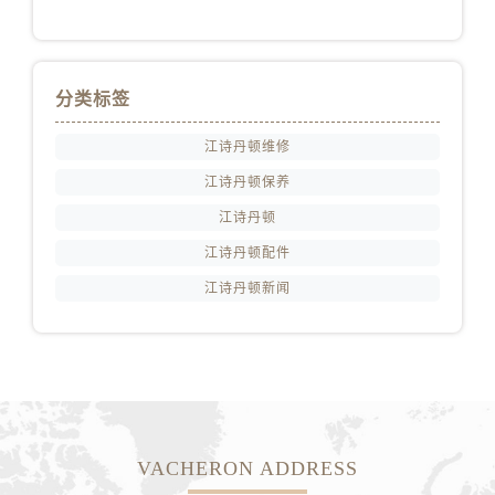
山西省太原市迎泽区迎泽街道解放路15号亨得利名表维修授权店3楼江诗丹顿售后服务中心（需提前预约）
天津市和平区赤峰道136号天津国际金融中心26层2603室江诗丹顿售后服务中心（需提前预约）
安徽省安庆市迎江区人民路江诗丹顿售后服务中心（需提前预约）
分类标签
安徽省蚌埠市蚌山区淮河路江诗丹顿售后服务中心（需提前预约）
安徽省亳州市谯城区魏武大道江诗丹顿售后服务中心（需提前预约）
江诗丹顿维修
安徽省池州市贵池区长江路江诗丹顿售后服务中心（需提前预约）
江诗丹顿保养
安徽省滁州市琅琊区南谯北路江诗丹顿售后服务中心（需提前预约）
江诗丹顿
安徽省阜阳市颍州区颍州北路江诗丹顿售后服务中心（需提前预约）
江诗丹顿配件
安徽省淮北市相山区淮海路江诗丹顿售后服务中心（需提前预约）
安徽省淮南市田家庵区国庆中路江诗丹顿售后服务中心（需提前预约）
江诗丹顿新闻
安徽省黄山市屯溪区黄山西路江诗丹顿售后服务中心（需提前预约）
安徽省六安市金安区解放中路江诗丹顿售后服务中心（需提前预约）
安徽省马鞍山市雨山区湖南西路江诗丹顿售后服务中心（需提前预约）
安徽省宿州市埇桥区人民中路江诗丹顿售后服务中心（需提前预约）
安徽省铜陵市铜官区石城大道江诗丹顿售后服务中心（需提前预约）
VACHERON ADDRESS
安徽省芜湖市镜湖区中山路步行街江诗丹顿售后服务中心（需提前预约）