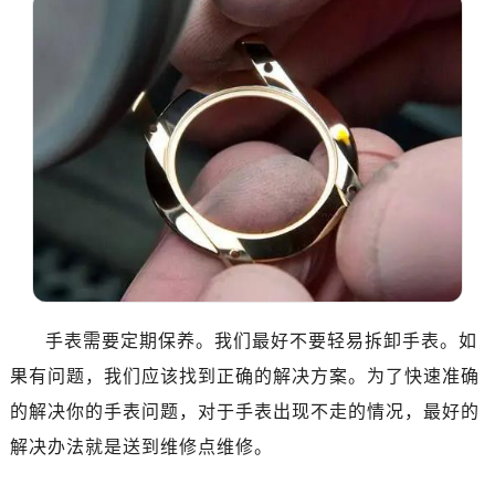
佛山市禅城区季华五路57号万科金融中心C座12层1205室（需提前预约）
东莞市东城街道鸿福东路1号民盈国贸中心T1写字楼9层907室（需提前预约）
无锡市梁溪区人民中路139号恒隆广场写字楼1座11层1104室（需提前预约）
南通市崇川区工农路57号圆融广场写字楼16层1603室（需提前预约）
苏州市苏州工业园区星港街199号苏州中心办公楼C座22层08室（需提前预约）
武汉市江汉区解放大道686号世界贸易大厦38层09室（需提前预约）
南宁市青秀区金湖路59号地王大厦12楼1224室（需提前预约）
合肥市蜀山区潜山路111号万象城华润大厦B座12楼03室（需提前预约）
泉州市丰泽区宝洲路729号浦西万达中心写字楼A座7楼709室（需提前预约）
青岛市南区山东路6号华润大厦B座22层04室（需提前预约）
烟台市芝罘区胜利路139号万达金融中心A座907室（需提前预约）
手表需要定期保养。我们最好不要轻易拆卸手表。如
长春市朝阳区西安大路727号中银大厦A座(旺进大厦)18层09室（需提前预约）
果有问题，我们应该找到正确的解决方案。为了快速准确
贵阳市南明区都司高架桥路33号亨特国际金融中心14楼14D（需提前预约）
昆明市盘龙区北京路928号同德昆明广场写字楼10层06室（需提前预约）
的解决你的手表问题，对于手表出现不走的情况，最好的
石家庄市长安区中山东路39号勒泰中心写字楼B座13层07室（需提前预约）
解决办法就是送到维修点维修。
西安市碑林区南关正街88号华侨城长安国际中心E座6楼10室（需提前预约）