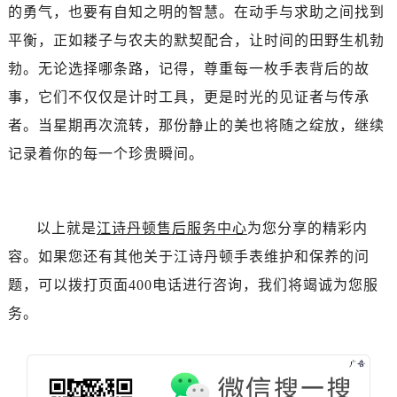
辽宁省营口市站前区市府路与渤海大街交叉口江诗丹顿售后服务中心（需提前预约）
的勇气，也要有自知之明的智慧。在动手与求助之间找到
辽宁省沈阳市沈河区中街路137号亨得利名表维修授权店1楼江诗丹顿售后服务中心（需提前预约）
平衡，正如耧子与农夫的默契配合，让时间的田野生机勃
辽宁省沈阳市沈河区中街路83号亨得利名表维修授权店1楼江诗丹顿售后服务中心（需提前预约）
勃。无论选择哪条路，记得，尊重每一枚手表背后的故
北京市朝阳区建国门外大街甲6号华熙国际中心D座11层1102室江诗丹顿售后服务中心（需提前预约）
事，它们不仅仅是计时工具，更是时光的见证者与传承
北京市东城区东长安街1号王府井东方广场W3座6层602室江诗丹顿售后服务中心（需提前预约）
者。当星期再次流转，那份静止的美也将随之绽放，继续
河北省保定市竞秀区朝阳北大街北国先天下江诗丹顿售后服务中心（需提前预约）
内蒙古自治区阿拉善盟市左旗土尔扈特大街江诗丹顿售后服务中心（需提前预约）
记录着你的每一个珍贵瞬间。
内蒙古自治区巴彦淖尔市临河区新华街江诗丹顿售后服务中心（需提前预约）
内蒙古自治区包头市青山区幸福路甲3号王府井百货名表维修江诗丹顿售后服务中心（需提前预约）
内蒙古自治区赤峰市红山区哈达街江诗丹顿售后服务中心（需提前预约）
以上就是
江诗丹顿售后服务中心
为您分享的精彩内
内蒙古自治区鄂尔多斯市东胜区伊金霍洛街江诗丹顿售后服务中心（需提前预约）
容。如果您还有其他关于江诗丹顿手表维护和保养的问
内蒙古自治区呼伦贝尔市海拉尔区中央街江诗丹顿售后服务中心（需提前预约）
题，可以拨打页面400电话进行咨询，我们将竭诚为您服
内蒙古自治区通辽市科尔沁区明仁大街江诗丹顿售后服务中心（需提前预约）
务。
内蒙古自治区乌海市海勃湾区人民南路江诗丹顿售后服务中心（需提前预约）
内蒙古自治区乌兰察布市集宁区恩和大街江诗丹顿售后服务中心（需提前预约）
内蒙古自治区锡林郭勒盟市锡林浩特市光明街与额尔敦路交叉口江诗丹顿售后服务中心（需提前预约）