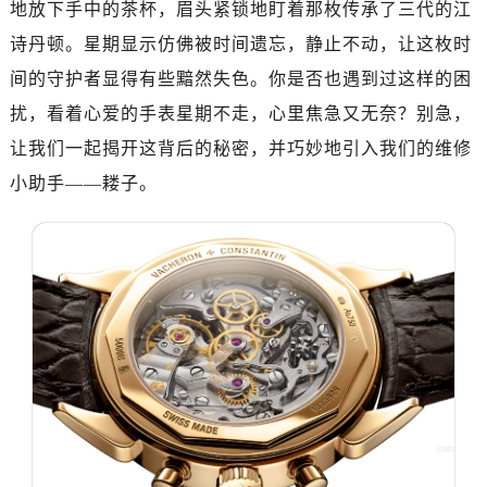
惠州市惠城区江北文昌一路7号华贸大厦写字楼1座30层05室（需提前预约）
地放下手中的茶杯，眉头紧锁地盯着那枚传承了三代的江
厦门市思明区湖滨东路95号华润大厦写字楼B座11层1104室（需提前预约）
诗丹顿。星期显示仿佛被时间遗忘，静止不动，让这枚时
福州市鼓楼区五四路128-1号恒力城写字楼15层03室（需提前预约）
间的守护者显得有些黯然失色。你是否也遇到过这样的困
成都市锦江区人民东路6号SAC东原中心写字楼24层2406B室（需提前预约）
扰，看着心爱的手表星期不走，心里焦急又无奈？别急，
重庆市江北区观音桥步行街2号融恒时代广场写字楼9层902室（需提前预约）
让我们一起揭开这背后的秘密，并巧妙地引入我们的维修
长沙市芙蓉区定王台街道建湘路393号世茂环球金融中心写字楼（芙蓉广场）10层13室（需提前预约）
小助手——耧子。
郑州市二七区铭功路10号华润大厦写字楼29层2905室（需提前预约）
太原市迎泽区解放路15号亨得利名表服务中心（品牌授权店）3层整层（需提前预约）
沈阳市沈河区中街路137号亨得利名表服务中心（品牌授权店）1层整层（需提前预约）
沈阳市沈河区中街路83号亨得利名表服务中心（品牌授权店）1层整层（需提前预约）
乌鲁木齐市天山区红山路26号时代广场（CCMALL）C座17层17-B（需提前预约）
温州市鹿城区锦绣路1067号置信广场10层1015室（需提前预约）
哈尔滨市道里区友谊西路600号富力中心T2座写字楼29层03室（需提前预约，营业时间：8:30-18:30）
大连市中山区人民路15号国际金融大厦7层G室（需提前预约）
佛山市禅城区季华五路57号万科金融中心C座12层1205室（需提前预约）
东莞市东城街道鸿福东路1号民盈国贸中心T1写字楼9层907室（需提前预约）