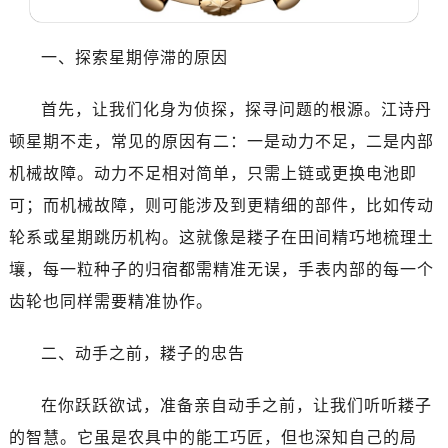
无锡市梁溪区人民中路139号恒隆广场写字楼1座11层1104室（需提前预约）
南通市崇川区工农路57号圆融广场写字楼16层1603室（需提前预约）
一、探索星期停滞的原因
苏州市苏州工业园区星港街199号苏州中心办公楼C座22层08室（需提前预约）
武汉市江汉区解放大道686号世界贸易大厦38层09室（需提前预约）
首先，让我们化身为侦探，探寻问题的根源。江诗丹
南宁市青秀区金湖路59号地王大厦12楼1224室（需提前预约）
顿星期不走，常见的原因有二：一是动力不足，二是内部
合肥市蜀山区潜山路111号万象城华润大厦B座12楼03室（需提前预约）
泉州市丰泽区宝洲路729号浦西万达中心写字楼A座7楼709室（需提前预约）
机械故障。动力不足相对简单，只需上链或更换电池即
青岛市南区山东路6号华润大厦B座22层04室（需提前预约）
可；而机械故障，则可能涉及到更精细的部件，比如传动
烟台市芝罘区胜利路139号万达金融中心A座907室（需提前预约）
轮系或星期跳历机构。这就像是耧子在田间精巧地梳理土
长春市朝阳区西安大路727号中银大厦A座(旺进大厦)18层09室（需提前预约）
壤，每一粒种子的归宿都需精准无误，手表内部的每一个
贵阳市南明区都司高架桥路33号亨特国际金融中心14楼14D（需提前预约）
齿轮也同样需要精准协作。
昆明市盘龙区北京路928号同德昆明广场写字楼10层06室（需提前预约）
石家庄市长安区中山东路39号勒泰中心写字楼B座13层07室（需提前预约）
二、动手之前，耧子的忠告
西安市碑林区南关正街88号华侨城长安国际中心E座6楼10室（需提前预约）
海口市龙华区金贸东路5号海口华润大厦B座17层1707室（需提前预约）
在你跃跃欲试，准备亲自动手之前，让我们听听耧子
唐山市路南区新华东道100号万达广场写字楼A座10层1002室（需提前预约）
的智慧。它虽是农具中的能工巧匠，但也深知自己的局