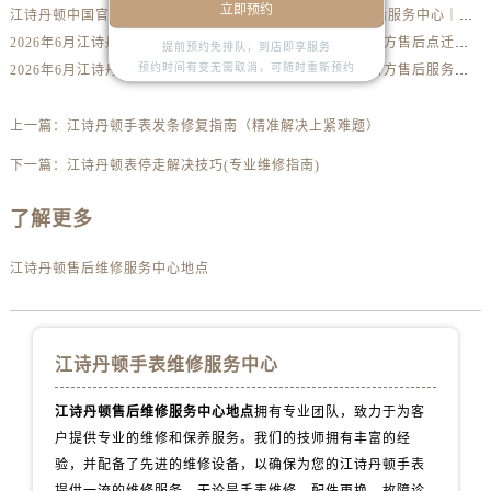
安徽省池州市贵池区长江路江诗丹顿售后服务中心（需提前预约）
立即预约
江诗丹顿中国官方售后服务中心｜最新电话与详细地址权威信息公示（2026年6月最新）
江诗丹顿中国官方售后服务中心｜全部网点地址与售后热线权威信息公示（2026年6月最新）
安徽省滁州市琅琊区南谯北路江诗丹顿售后服务中心（需提前预约）
2026年6月江诗丹顿官方售后维修保养网点变动简明补充手册确认文件
2026年6月江诗丹顿官方售后点迁移并增设新点补充最终通知
提前预约免排队，到店即享服务
安徽省阜阳市颍州区颍州北路江诗丹顿售后服务中心（需提前预约）
预约时间有变无需取消，可随时重新预约
2026年6月江诗丹顿表友速看第三弹：售后网点迁移及新开全览
2026年6月江诗丹顿官方售后服务中心（维修保养）迁址及新开补充最终通告内容公示
安徽省淮北市相山区淮海路江诗丹顿售后服务中心（需提前预约）
安徽省淮南市田家庵区国庆中路江诗丹顿售后服务中心（需提前预约）
上一篇：
江诗丹顿手表发条修复指南（精准解决上紧难题）
安徽省黄山市屯溪区黄山西路江诗丹顿售后服务中心（需提前预约）
下一篇：
江诗丹顿表停走解决技巧(专业维修指南)
安徽省六安市金安区解放中路江诗丹顿售后服务中心（需提前预约）
了解更多
安徽省马鞍山市雨山区湖南西路江诗丹顿售后服务中心（需提前预约）
安徽省宿州市埇桥区人民中路江诗丹顿售后服务中心（需提前预约）
江诗丹顿售后维修服务中心地点
安徽省铜陵市铜官区石城大道江诗丹顿售后服务中心（需提前预约）
安徽省芜湖市镜湖区中山路步行街江诗丹顿售后服务中心（需提前预约）
安徽省宣城市宣州区叠嶂西路江诗丹顿售后服务中心（需提前预约）
江诗丹顿手表维修服务中心
福建省龙岩市新罗区九一南路江诗丹顿售后服务中心（需提前预约）
福建省南平市建阳区人民西路江诗丹顿售后服务中心（需提前预约）
江诗丹顿售后维修服务中心地点
拥有专业团队，致力于为客
福建省宁德市蕉城区天湖东路江诗丹顿售后服务中心（需提前预约）
户提供专业的维修和保养服务。我们的技师拥有丰富的经
福建省莆田市城厢区霞林街道荔华东大道江诗丹顿售后服务中心（需提前预约）
验，并配备了先进的维修设备，以确保为您的江诗丹顿手表