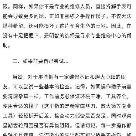
台州市椒江区东海大道1800号腾达中心东1幢20楼2002室（需提前预约）
限。同样，如果你不是专业的维修人员，直接拆解手表可
黑龙江省大庆市萨尔图区会战大街江诗丹顿售后服务中心（需提前预约）
能会导致更多问题，正如非熟练之手操作耧子，不仅无法
黑龙江省鹤岗市向阳区红军路江诗丹顿售后服务中心（需提前预约）
播种希望，还可能损坏了这片孕育生命的土地。因此，在
黑龙江省黑河市爱辉区中央街江诗丹顿售后服务中心（需提前预约）
黑龙江省鸡西市鸡冠区红军路江诗丹顿售后服务中心（需提前预约）
没有十足把握下，最明智的选择是寻求专业维修中心的帮
黑龙江省佳木斯市向阳区长安路江诗丹顿售后服务中心（需提前预约）
助。
黑龙江省牡丹江市东安区太平路江诗丹顿售后服务中心（需提前预约）
黑龙江省七台河市桃山区大同街江诗丹顿售后服务中心（需提前预约）
三、如果非要自己尝试...
黑龙江省齐齐哈尔市龙沙区龙华路江诗丹顿售后服务中心（需提前预约）
当然，对于那些拥有一定维修基础和胆大心细的朋
黑龙江省双鸭山市尖山区新兴大街江诗丹顿售后服务中心（需提前预约）
黑龙江省绥化市北林区新华街与康庄路交叉口江诗丹顿售后服务中心（需提前预约）
友，可以尝试一些基本的检查。记得，如同操作耧子前需
黑龙江省伊春市伊美区通河路江诗丹顿售后服务中心（需提前预约）
要清理杂草一样，工作前务必保证环境干净，工具齐全。
吉林省白城市洮北区明仁南街江诗丹顿售后服务中心（需提前预约）
使用合适的耧子（这里指的是精密螺丝刀、放大镜等专业
吉林省白山市浑江区浑江大街江诗丹顿售后服务中心（需提前预约）
工具）轻轻拆开后盖，检查动力储备是否充足，同时观察
吉林省吉林市船营区河南街江诗丹顿售后服务中心（需提前预约）
星期齿轮周围是否有异物阻碍。但请切记，每一步操作都
吉林省辽源市龙山区人民大街江诗丹顿售后服务中心（需提前预约）
要轻柔且谨慎，任何微小的失误都可能导致手表损伤，如