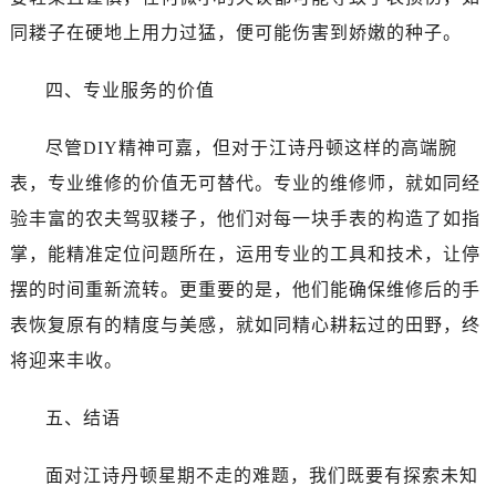
吉林省梅河口市新华街道梅河大街江诗丹顿售后服务中心（需提前预约）
同耧子在硬地上用力过猛，便可能伤害到娇嫩的种子。
吉林省四平市铁东区紫气大路与南九经街交汇处江诗丹顿售后服务中心（需提前预约）
吉林省松原市宁江区五环大街江诗丹顿售后服务中心（需提前预约）
四、专业服务的价值
吉林省通化市东昌区环通乡江南大街江诗丹顿售后服务中心（需提前预约）
吉林省延边市延吉市解放路江诗丹顿售后服务中心（需提前预约）
尽管DIY精神可嘉，但对于江诗丹顿这样的高端腕
辽宁省鞍山市铁东区站前街江诗丹顿售后服务中心（需提前预约）
表，专业维修的价值无可替代。专业的维修师，就如同经
辽宁省本溪市平山区胜利路江诗丹顿售后服务中心（需提前预约）
验丰富的农夫驾驭耧子，他们对每一块手表的构造了如指
辽宁省朝阳市双塔区新华路江诗丹顿售后服务中心（需提前预约）
辽宁省丹东市振兴区七经街江诗丹顿售后服务中心（需提前预约）
掌，能精准定位问题所在，运用专业的工具和技术，让停
辽宁省抚顺市新抚区东一路江诗丹顿售后服务中心（需提前预约）
摆的时间重新流转。更重要的是，他们能确保维修后的手
辽宁省阜新市海州区解放大街江诗丹顿售后服务中心（需提前预约）
表恢复原有的精度与美感，就如同精心耕耘过的田野，终
辽宁省葫芦岛市连山区中央路江诗丹顿售后服务中心（需提前预约）
将迎来丰收。
辽宁省锦州市古塔区中央大街江诗丹顿售后服务中心（需提前预约）
辽宁省辽阳市白塔区新运大街江诗丹顿售后服务中心（需提前预约）
五、结语
辽宁省盘锦市兴隆台区石油大街江诗丹顿售后服务中心（需提前预约）
辽宁省铁岭市银州区南马路江诗丹顿售后服务中心（需提前预约）
面对江诗丹顿星期不走的难题，我们既要有探索未知