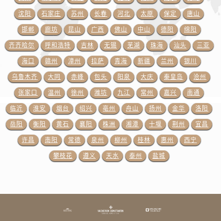
澳门特别行政区花地玛堂区关闸广场江诗丹顿售后服务中心（需提前预约）
沈阳
石家庄
苏州
长春
河北
太原
保定
唐山
澳门特别行政区花王堂区大三巴商圈江诗丹顿售后服务中心（需提前预约）
澳门特别行政区嘉模堂区官也街江诗丹顿售后服务中心（需提前预约）
邯郸
廊坊
昆山
广西
佛山
中山
德阳
绵阳
澳门省路氹城市金光大道江诗丹顿售后服务中心（需提前预约）
齐齐哈尔
呼和浩特
吉林
无锡
芜湖
珠海
汕头
三亚
澳门特别行政区望德堂区塔石广场江诗丹顿售后服务中心（需提前预约）
海口
赣州
漳州
拉萨
青海
新疆
兰州
银川
福建省福州市鼓楼区五四路128-1号恒力城写字楼15层03室江诗丹顿售后服务中心（需提前预约）
乌鲁木齐
大同
赤峰
包头
阳泉
大庆
秦皇岛
沧州
福建省厦门市思明区湖滨东路95号万象城华润大厦B座11层1104室江诗丹顿售后服务中心（需提前预约）
张家口
温州
徐州
潍坊
九江
常州
嘉兴
南通
广东省潮州市潮安区新风路与潮汕路交汇处江诗丹顿售后服务中心（需提前预约）
临沂
淮安
烟台
绍兴
亳州
舟山
扬州
金华
洛阳
广东省广州市天河区天河路230号万菱汇国际中心A塔7层704室江诗丹顿售后服务中心（需提前预约）
岳阳
衡阳
黄石
襄阳
株洲
湘潭
十堰
荆州
宜昌
广东省广州市越秀区环市东路371-375号世界贸易中心大厦南塔15层1507室江诗丹顿售后服务中心（需提前预约）
广东省河源市源城区越王大道江诗丹顿售后服务中心（需提前预约）
许昌
南阳
常德
泉州
柳州
桂林
惠州
西宁
广东省惠州市惠城区江北文昌一路7号华贸大厦1座30层3005室江诗丹顿售后服务中心（需提前预约）
攀枝花
遵义
天水
泰州
盐城
广东省江门市蓬江区广场西路江诗丹顿售后服务中心（需提前预约）
广东省揭阳市榕城进贤门步行街江诗丹顿售后服务中心（需提前预约）
广东省茂名市电白区水东街道迎宾大道江诗丹顿售后服务中心（需提前预约）
广东省梅州市梅江区金燕大道江诗丹顿售后服务中心（需提前预约）