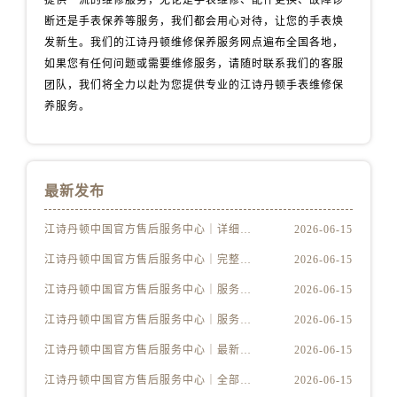
提供一流的维修服务，无论是手表维修、配件更换、故障诊
福建省三明市三元区东乾二路江诗丹顿售后服务中心（需提前预约）
断还是手表保养等服务，我们都会用心对待，让您的手表焕
福建省漳州市龙文区步港路江诗丹顿售后服务中心（需提前预约）
发新生。我们的江诗丹顿维修保养服务网点遍布全国各地，
江苏省常州市新北区龙锦路1590号现代传媒中心5号楼10层1008室江诗丹顿售后服务中心（需提前预约）
如果您有任何问题或需要维修服务，请随时联系我们的客服
江苏省淮安市清江浦区淮海北路江诗丹顿售后服务中心（需提前预约）
团队，我们将全力以赴为您提供专业的江诗丹顿手表维修保
江苏省连云港市海州区通灌北路江诗丹顿售后服务中心（需提前预约）
养服务。
江苏省南京市秦淮区中山南路1号南京中心22层22-C1-C3室江诗丹顿售后服务中心（需提前预约）
江苏省宿迁市宿城区西湖路江诗丹顿售后服务中心（需提前预约）
江苏省泰州市海陵区永定东路399号置地商务中心东塔（华润万象城）17层1706室江诗丹顿售后服务中心（需提前预约）
最新发布
江苏省徐州市鼓楼区淮海东路29号苏宁广场IFC国际金融中心35层3508室江诗丹顿售后服务中心（需提前预约）
江苏省盐城市盐都区世纪大道5号盐城金融城写字楼1号楼16层1604室江诗丹顿售后服务中心（需提前预约）
江诗丹顿中国官方售后服务中心｜详细地址及售后服务电话权威信息公示（2026年6月最新）
2026-06-15
江苏省扬州市邗江区国展路29号星耀天地写字楼1号楼18层1803室江诗丹顿售后服务中心（需提前预约）
江诗丹顿中国官方售后服务中心｜完整地址与联系电话权威信息公示（2026年6月最新）
2026-06-15
江苏省镇江市京口区中山东路江诗丹顿售后服务中心（需提前预约）
江诗丹顿中国官方售后服务中心｜服务电话及详细网点地址权威信息公示（2026年6月最新）
2026-06-15
江西省抚州市临川区赣东大道江诗丹顿售后服务中心（需提前预约）
江诗丹顿中国官方售后服务中心｜服务电话及完整官方地址权威信息公示（2026年6月最新）
2026-06-15
江西省赣州市章贡区文清路江诗丹顿售后服务中心（需提前预约）
江西省吉安市吉州区井冈山大道江诗丹顿售后服务中心（需提前预约）
江诗丹顿中国官方售后服务中心｜最新电话与详细地址权威信息公示（2026年6月最新）
2026-06-15
江西省景德镇市珠山区珠山中路江诗丹顿售后服务中心（需提前预约）
江诗丹顿中国官方售后服务中心｜全部网点地址与售后热线权威信息公示（2026年6月最新）
2026-06-15