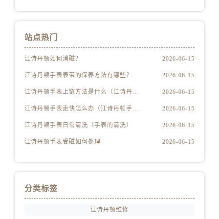
江西省九江市浔阳区浔阳路江诗丹顿售后服务中心（需提前预约）
江西省南昌市红谷滩新区红谷中大道998号绿地双子塔（中央广场）A1座办公楼14层1407室江诗丹顿售后服务中心（需提前预约）
江西省萍乡市安源区萍安北大道与康庄路交叉口江诗丹顿售后服务中心（需提前预约）
站点热门
江西省上饶市信州区滨江西路江诗丹顿售后服务中心（需提前预约）
江西省新余市渝水区北湖西路江诗丹顿售后服务中心（需提前预约）
江诗丹顿如何消磁？
2026-06-15
江西省宜春市袁州区中山中路江诗丹顿售后服务中心（需提前预约）
江诗丹顿手表表带的保养方法有哪些？
2026-06-15
江西省鹰潭市月湖区胜利东路江诗丹顿售后服务中心（需提前预约）
江诗丹顿手表上链方法是什么（江诗丹顿怎么给手表上链）
2026-06-15
山东省德州市德城区东风中路江诗丹顿售后服务中心（需提前预约）
江诗丹顿手表走快怎么办（江诗丹顿手表走快什么原因）
2026-06-15
山东省东营市东营区济南路江诗丹顿售后服务中心（需提前预约）
山东省济南市历下区经十路11111号华润中心写字楼（万象城）15层1508室江诗丹顿售后服务中心（需提前预约）
江诗丹顿手表日常清洗（手表的清洗）
2026-06-15
山东省济宁市任城区太白楼路江诗丹顿售后服务中心（需提前预约）
江诗丹顿手表受磁如何处理
2026-06-15
山东省莱芜市文化南路8号银座商城名表维修一楼名表维修江诗丹顿售后服务中心（需提前预约）
山东省临沂市兰山区解放路江诗丹顿售后服务中心（需提前预约）
山东省日照市东港区烟台路江诗丹顿售后服务中心（需提前预约）
分类标签
山东省泰安市泰山区财源街道泰山大街江诗丹顿售后服务中心（需提前预约）
山东省威海市环翠区新威海路89号振华商厦一楼名表维修江诗丹顿售后服务中心（需提前预约）
江诗丹顿维修