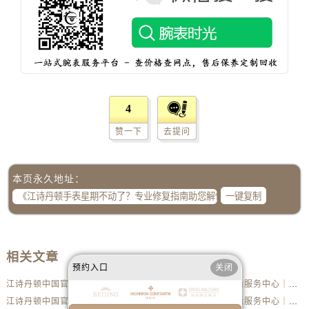
内蒙古自治区兴安盟市乌兰浩特市兴安大街江诗丹顿售后服务中心（需提前预约）
山西省大同市平城区迎宾街江诗丹顿售后服务中心（需提前预约）
山西省晋城市城区黄华街江诗丹顿售后服务中心（需提前预约）
山西省晋中市榆次区顺城街江诗丹顿售后服务中心（需提前预约）
山西省临汾市尧都区解放路江诗丹顿售后服务中心（需提前预约）
山西省吕梁市离石区永宁中路与建设街交叉口江诗丹顿售后服务中心（需提前预约）
4
山西省朔州市朔城区怡西路与鄯阳西街交汇处江诗丹顿售后服务中心（需提前预约）
赞一下
去提问
山西省忻州市忻府区和平东街与七一南路交叉口江诗丹顿售后服务中心（需提前预约）
山西省阳泉市郊区平阳东街与新城大道交叉口江诗丹顿售后服务中心（需提前预约）
山西省运城市盐湖区河东街江诗丹顿售后服务中心（需提前预约）
本页永久地址：
山西省长治市潞州区英雄中路江诗丹顿售后服务中心（需提前预约）
一键复制
山西省太原市迎泽区迎泽街道解放路15号亨得利名表维修授权店3楼江诗丹顿售后服务中心（需提前预约）
天津市和平区赤峰道136号天津国际金融中心26层2603室江诗丹顿售后服务中心（需提前预约）
安徽省安庆市迎江区人民路江诗丹顿售后服务中心（需提前预约）
相关文章
预约入口
关闭
安徽省蚌埠市蚌山区淮河路江诗丹顿售后服务中心（需提前预约）
江诗丹顿中国官方售后服务中心｜详细地址及售后服务电话权威信息公示（2026年6月最新）
江诗丹顿中国官方售后服务中心｜完整地址与联系电话权威信息公示（2026年6月最新）
安徽省亳州市谯城区魏武大道江诗丹顿售后服务中心（需提前预约）
江诗丹顿中国官方售后服务中心｜服务电话及详细网点地址权威信息公示（2026年6月最新）
江诗丹顿中国官方售后服务中心｜服务电话及完整官方地址权威信息公示（2026年6月最新）