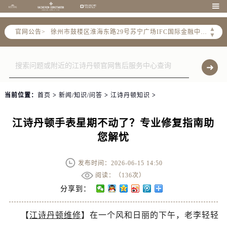
南京市秦淮区中山南路1号（新街口）南京中心写字楼22层C1-1室（需提前预约）

常州市新北区龙锦路1590号现代传媒中心写字楼5号楼10层1008室（需提前预约）
▲
徐州市鼓楼区淮海东路29号苏宁广场IFC国际金融中心写字楼35层3508室（需提前预约）
官网公告>
▼
扬州市邗江区国展路29号星耀天地写字楼1号楼18层1803室（需提前预约）
盐城市盐都区世纪大道5号盐城金融城写字楼1号楼16层1604室（需提前预约）
泰州市海陵区永定东路399号置地商务中心东塔写字楼（华润万象城）17层1706室（需提前预约）
宁波市江北区大闸南路500号来福士广场办公楼20层2009室（需提前预约）
当前位置：
首页
>
新闻/知识/问答
>
江诗丹顿知识
>
杭州市上城区钱江路1366号华润大厦写字楼A座5层503-5室（需提前预约）
金华市金东区东市南街777号金华万达广场写字楼4号楼22层2209室（需提前预约）
江诗丹顿手表星期不动了？专业修复指南助
绍兴市越城区胜利东路379号世茂天际中心写字楼8层805室（需提前预约）
您解忧
嘉兴市南湖区广益路705号嘉兴世界贸易中心写字楼A座13层1304室（需提前预约）
南昌市红谷滩新区红谷中大道998号绿地双子塔（中央广场）A1座办公楼14层07室（需提前预约）
发布时间：2026-06-15 14:50
济南市历下区经十路11111号华润中心写字楼（万象城）15层1508室（需提前预约）
阅读：（
136次）
广州市天河区天河路230号万菱汇国际中心写字楼A塔7层704室（需提前预约）
分享到：
广州市越秀区环市东路371-375号世界贸易中心大厦南塔写字楼15层07室（需提前预约）
深圳市罗湖区深南东路5001号华润大厦写字楼17层1701室（需提前预约）
【
江诗丹顿维修
】在一个风和日丽的下午，老李轻轻