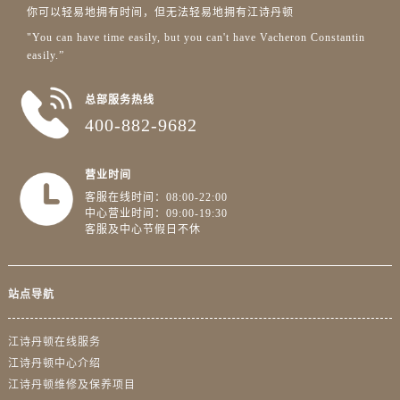
广东省清远市清城区湖西路江诗丹顿售后服务中心（需提前预约）
你可以轻易地拥有时间，但无法轻易地拥有江诗丹顿
广东省汕头市龙湖区长平路江诗丹顿售后服务中心（需提前预约）
"You can have time easily, but you can't have Vacheron Constantin
广东省汕尾市城区香洲街道园林社区翠园街江诗丹顿售后服务中心（需提前预约）
easily.”
广东省韶关市武江区芙蓉新区与老城中心交汇处江诗丹顿售后服务中心（需提前预约）
总部服务热线
广东省深圳市罗湖区深南东路5001号华润大厦17层1701室江诗丹顿售后服务中心（需提前预约）
400-882-9682
广东省阳江市江城区东风一路江诗丹顿售后服务中心（需提前预约）
广东省云浮市云城区金山路江诗丹顿售后服务中心（需提前预约）
营业时间
广东省湛江市赤坎区观海北路江诗丹顿售后服务中心（需提前预约）
客服在线时间：08:00-22:00
广东省肇庆市端州区信安大道与砚都大道交汇处江诗丹顿售后服务中心（需提前预约）
中心营业时间：09:00-19:30
广西壮族自治区百色市右江区中山二路江诗丹顿售后服务中心（需提前预约）
客服及中心节假日不休
广西壮族自治区北海市海城区北京路江诗丹顿售后服务中心（需提前预约）
广西壮族自治区崇左市江州区石景林街道友谊大道与丽川路交汇处江诗丹顿售后服务中心（需提前预约）
站点导航
广西壮族自治区防城港市港口区金花茶大道江诗丹顿售后服务中心（需提前预约）
广西壮族自治区贵港市港北区港城街道布山大道与仙衣路交叉口江诗丹顿售后服务中心（需提前预约）
江诗丹顿在线服务
广西壮族自治区桂林市秀峰区红岭路江诗丹顿售后服务中心（需提前预约）
江诗丹顿中心介绍
广西壮族自治区河池市金城江区金城江街道朝阳路江诗丹顿售后服务中心（需提前预约）
江诗丹顿维修及保养项目