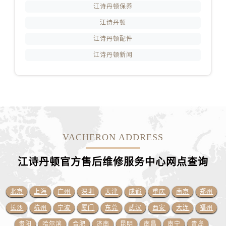
山东省潍坊市奎文区东风东街江诗丹顿售后服务中心（需提前预约）
江诗丹顿保养
山东省枣庄市滕州市北辛路与善国路交叉口江诗丹顿售后服务中心（需提前预约）
江诗丹顿
山东省淄博市张店区金晶大道江诗丹顿售后服务中心（需提前预约）
江诗丹顿配件
上海市黄浦区南京东路299号宏伊国际广场写字楼8层806室江诗丹顿售后服务中心（需提前预约）
江诗丹顿新闻
上海市徐汇区虹桥路3号港汇中心2座37层3705室江诗丹顿售后服务中心（需提前预约）
浙江省杭州市上城区钱江路1366号华润大厦A座5层503-5室江诗丹顿售后服务中心（需提前预约）
浙江省湖州市吴兴区劳动路江诗丹顿售后服务中心（需提前预约）
浙江省嘉兴市南湖区广益路705号嘉兴世界贸易中心A座13层1304室江诗丹顿售后服务中心（需提前预约）
浙江省金华市金东区东市南街777号金华万达广场4号楼22楼2209室江诗丹顿售后服务中心（需提前预约）
浙江省丽水市莲都区解放街江诗丹顿售后服务中心（需提前预约）
VACHERON ADDRESS
浙江省宁波市江北区大闸南路500号来福士广场办公楼20层2009室江诗丹顿售后服务中心（需提前预约）
浙江省衢州市柯城区上街江诗丹顿售后服务中心（需提前预约）
江诗丹顿官方售后维修服务中心网点
查询
浙江省绍兴市越城区胜利东路379号世茂天际中心写字楼8层805室江诗丹顿售后服务中心（需提前预约）
浙江省舟山市定海区解放东路江诗丹顿售后服务中心（需提前预约）
北京
上海
广州
深圳
天津
成都
重庆
南京
郑州
澳门特别行政区大堂区议事亭前地（新马路）江诗丹顿售后服务中心（需提前预约）
长沙
杭州
宁波
厦门
东莞
武汉
西安
大连
福州
澳门特别行政区风顺堂区南湾大马路江诗丹顿售后服务中心（需提前预约）
贵阳
哈尔滨
合肥
济南
昆明
南昌
南宁
青岛