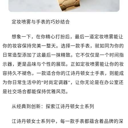
泉州市丰泽区宝洲路729号浦西万达中心写字楼A座7楼709室（需提前预约）
青岛市南区山东路6号华润大厦B座22层04室（需提前预约）
烟台市芝罘区胜利路139号万达金融中心A座907室（需提前预约）
定妆喷雾与手表的巧妙结合
长春市朝阳区西安大路727号中银大厦A座(旺进大厦)18层09室（需提前预约）
贵阳市南明区都司高架桥路33号亨特国际金融中心14楼14D（需提前预约）
想象一下，在你精心打扮后，最后一道定妆喷雾能让
昆明市盘龙区北京路928号同德昆明广场写字楼10层06室（需提前预约）
你的妆容保持完美一整天。选择一款手表，就如同为你的
石家庄市长安区中山东路39号勒泰中心写字楼B座13层07室（需提前预约）
日常造型添加了这最后一抹精致。它不仅仅是一个时间指
西安市碑林区南关正街88号华侨城长安国际中心E座6楼10室（需提前预约）
示器，更是品味与个性的展现。正如定妆喷雾能让你的妆
海口市龙华区金贸东路5号海口华润大厦B座17层1707室（需提前预约）
容持久不褪色，一款适合你的江诗丹顿女士手表，则能成
唐山市路南区新华东道100号万达广场写字楼A座10层1002室（需提前预约）
台州市椒江区东海大道1800号腾达中心东1幢20楼2002室（需提前预约）
为你日常生活中的“时尚定调器”，让你无论是在办公室还
黑龙江省大庆市萨尔图区会战大街江诗丹顿售后服务中心（需提前预约）
是社交场合都能保持优雅风范。
黑龙江省鹤岗市向阳区红军路江诗丹顿售后服务中心（需提前预约）
黑龙江省黑河市爱辉区中央街江诗丹顿售后服务中心（需提前预约）
从经典到创新：探索江诗丹顿女士系列
黑龙江省鸡西市鸡冠区红军路江诗丹顿售后服务中心（需提前预约）
江诗丹顿女士系列中，每一款手表都蕴含着品牌的深
黑龙江省佳木斯市向阳区长安路江诗丹顿售后服务中心（需提前预约）