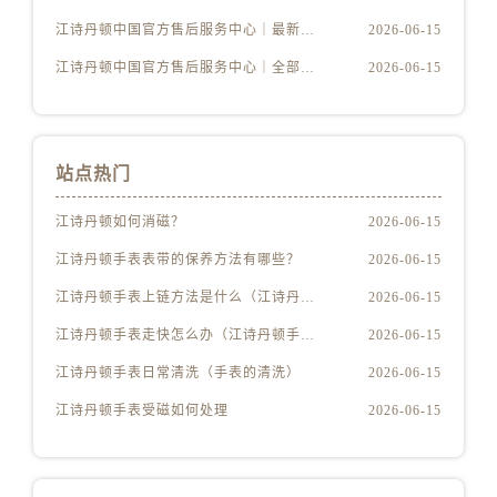
江西省鹰潭市月湖区胜利东路江诗丹顿售后服务中心（需提前预约）
江诗丹顿中国官方售后服务中心｜最新电话与详细地址权威信息公示（2026年6月最新）
2026-06-15
山东省德州市德城区东风中路江诗丹顿售后服务中心（需提前预约）
江诗丹顿中国官方售后服务中心｜全部网点地址与售后热线权威信息公示（2026年6月最新）
2026-06-15
山东省东营市东营区济南路江诗丹顿售后服务中心（需提前预约）
山东省济南市历下区经十路11111号华润中心写字楼（万象城）15层1508室江诗丹顿售后服务中心（需提前预约）
山东省济宁市任城区太白楼路江诗丹顿售后服务中心（需提前预约）
山东省莱芜市文化南路8号银座商城名表维修一楼名表维修江诗丹顿售后服务中心（需提前预约）
站点热门
山东省临沂市兰山区解放路江诗丹顿售后服务中心（需提前预约）
江诗丹顿如何消磁？
2026-06-15
山东省日照市东港区烟台路江诗丹顿售后服务中心（需提前预约）
山东省泰安市泰山区财源街道泰山大街江诗丹顿售后服务中心（需提前预约）
江诗丹顿手表表带的保养方法有哪些？
2026-06-15
山东省威海市环翠区新威海路89号振华商厦一楼名表维修江诗丹顿售后服务中心（需提前预约）
江诗丹顿手表上链方法是什么（江诗丹顿怎么给手表上链）
2026-06-15
山东省潍坊市奎文区东风东街江诗丹顿售后服务中心（需提前预约）
江诗丹顿手表走快怎么办（江诗丹顿手表走快什么原因）
2026-06-15
山东省枣庄市滕州市北辛路与善国路交叉口江诗丹顿售后服务中心（需提前预约）
江诗丹顿手表日常清洗（手表的清洗）
2026-06-15
山东省淄博市张店区金晶大道江诗丹顿售后服务中心（需提前预约）
江诗丹顿手表受磁如何处理
2026-06-15
上海市黄浦区南京东路299号宏伊国际广场写字楼8层806室江诗丹顿售后服务中心（需提前预约）
上海市徐汇区虹桥路3号港汇中心2座37层3705室江诗丹顿售后服务中心（需提前预约）
浙江省杭州市上城区钱江路1366号华润大厦A座5层503-5室江诗丹顿售后服务中心（需提前预约）