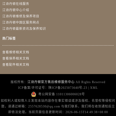
海南省儋州市儋州市那大镇兰洋北路江诗丹顿售后服务中心（需提前预约）
江诗丹顿在线服务
海南省东方市八所镇解放西路江诗丹顿售后服务中心（需提前预约）
江诗丹顿中心介绍
江诗丹顿维修及保养项目
海南省琼海市嘉积镇东风路江诗丹顿售后服务中心（需提前预约）
江诗丹顿中国区服务网点
海南省三沙市西沙区西沙群岛永兴岛北京路江诗丹顿售后服务中心（需提前预约）
江诗丹顿最新资讯及保养知识
海南省三亚市吉阳区迎宾路江诗丹顿售后服务中心（需提前预约）
海南省万宁市万城镇解放路江诗丹顿售后服务中心（需提前预约）
热门标签
海南省文昌市文城镇教育东路江诗丹顿售后服务中心（需提前预约）
查看维修相关文档
海南省五指山市通什镇三月三大道江诗丹顿售后服务中心（需提前预约）
查看保养相关文档
香港特别行政区尖沙咀区油尖旺区广东道江诗丹顿售后服务中心（需提前预约）
查看配件相关文档
香港特别行政区金钟区中西区金钟道江诗丹顿售后服务中心（需提前预约）
香港特别行政区九龙区油尖旺区弥敦道江诗丹顿售后服务中心（需提前预约）
香港特别行政区铜锣湾区湾仔区轩尼诗道江诗丹顿售后服务中心（需提前预约）
版权所有：
江诗丹顿官方售后维修服务中心
All Rights Reserved
ICP备案/许可证号：
陕ICP备2025073640号-23
|
XML
河南省安阳市文峰区解放大道江诗丹顿售后服务中心（需提前预约）
粤公网安备 11011306006028号
河南省鹤壁市淇滨区九州路江诗丹顿售后服务中心（需提前预约）
如权利人或知情人士发现本站内容存在事实错误或涉及版权、名誉权等侵权问
河南省济源市沁园街道济水大道江诗丹顿售后服务中心（需提前预约）
题，请通过邮箱：2557628530@qq.com 与我们联系，我们将在收到通知后立
河南省焦作市解放区解放路江诗丹顿售后服务中心（需提前预约）
即依法处理。当前页面信息更新时间：2026-06-15T14:49:38+08:00