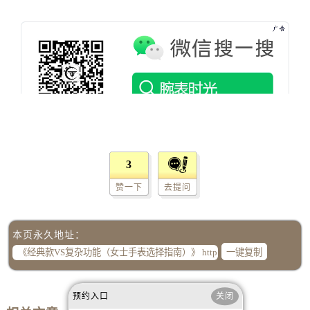
山西省朔州市朔城区怡西路与鄯阳西街交汇处江诗丹顿售后服务中心（需提前预约）
山西省忻州市忻府区和平东街与七一南路交叉口江诗丹顿售后服务中心（需提前预约）
山西省阳泉市郊区平阳东街与新城大道交叉口江诗丹顿售后服务中心（需提前预约）
山西省运城市盐湖区河东街江诗丹顿售后服务中心（需提前预约）
山西省长治市潞州区英雄中路江诗丹顿售后服务中心（需提前预约）
山西省太原市迎泽区迎泽街道解放路15号亨得利名表维修授权店3楼江诗丹顿售后服务中心（需提前预约）
天津市和平区赤峰道136号天津国际金融中心26层2603室江诗丹顿售后服务中心（需提前预约）
安徽省安庆市迎江区人民路江诗丹顿售后服务中心（需提前预约）
安徽省蚌埠市蚌山区淮河路江诗丹顿售后服务中心（需提前预约）
3
安徽省亳州市谯城区魏武大道江诗丹顿售后服务中心（需提前预约）
赞一下
去提问
安徽省池州市贵池区长江路江诗丹顿售后服务中心（需提前预约）
安徽省滁州市琅琊区南谯北路江诗丹顿售后服务中心（需提前预约）
本页永久地址：
安徽省阜阳市颍州区颍州北路江诗丹顿售后服务中心（需提前预约）
一键复制
安徽省淮北市相山区淮海路江诗丹顿售后服务中心（需提前预约）
安徽省淮南市田家庵区国庆中路江诗丹顿售后服务中心（需提前预约）
安徽省黄山市屯溪区黄山西路江诗丹顿售后服务中心（需提前预约）
预约入口
关闭