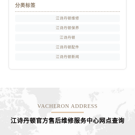
浙江省湖州市吴兴区劳动路江诗丹顿售后服务中心（需提前预约）
分类标签
浙江省嘉兴市南湖区广益路705号嘉兴世界贸易中心A座13层1304室江诗丹顿售后服务中心（需提前预约）
江诗丹顿维修
浙江省金华市金东区东市南街777号金华万达广场4号楼22楼2209室江诗丹顿售后服务中心（需提前预约）
浙江省丽水市莲都区解放街江诗丹顿售后服务中心（需提前预约）
江诗丹顿保养
浙江省宁波市江北区大闸南路500号来福士广场办公楼20层2009室江诗丹顿售后服务中心（需提前预约）
江诗丹顿
浙江省衢州市柯城区上街江诗丹顿售后服务中心（需提前预约）
江诗丹顿配件
浙江省绍兴市越城区胜利东路379号世茂天际中心写字楼8层805室江诗丹顿售后服务中心（需提前预约）
江诗丹顿新闻
浙江省舟山市定海区解放东路江诗丹顿售后服务中心（需提前预约）
澳门特别行政区大堂区议事亭前地（新马路）江诗丹顿售后服务中心（需提前预约）
澳门特别行政区风顺堂区南湾大马路江诗丹顿售后服务中心（需提前预约）
澳门特别行政区花地玛堂区关闸广场江诗丹顿售后服务中心（需提前预约）
澳门特别行政区花王堂区大三巴商圈江诗丹顿售后服务中心（需提前预约）
澳门特别行政区嘉模堂区官也街江诗丹顿售后服务中心（需提前预约）
VACHERON ADDRESS
澳门省路氹城市金光大道江诗丹顿售后服务中心（需提前预约）
江诗丹顿官方售后维修服务中心网点
查询
澳门特别行政区望德堂区塔石广场江诗丹顿售后服务中心（需提前预约）
福建省福州市鼓楼区五四路128-1号恒力城写字楼15层03室江诗丹顿售后服务中心（需提前预约）