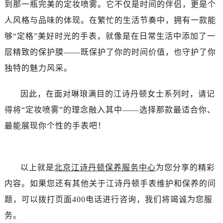
内蒙古自治区阿拉善盟市左旗土尔扈特大街江诗丹顿售后服务中心（需提前预约）
到那一瓶完美的定妆喷雾。它不仅是时间的伴侣，更是个
内蒙古自治区巴彦淖尔市临河区新华街江诗丹顿售后服务中心（需提前预约）
人风格与品味的体现。在繁忙的生活节奏中，拥有一款能
内蒙古自治区包头市青山区幸福路甲3号王府井百货名表维修江诗丹顿售后服务中心（需提前预约）
够“定格”美好时光的手表，就像是在日常生活中添加了一
内蒙古自治区赤峰市红山区哈达街江诗丹顿售后服务中心（需提前预约）
层精致的保护膜——既保护了你的时间价值，也守护了你
内蒙古自治区鄂尔多斯市东胜区伊金霍洛街江诗丹顿售后服务中心（需提前预约）
独特的魅力风采。
内蒙古自治区呼伦贝尔市海拉尔区中央街江诗丹顿售后服务中心（需提前预约）
内蒙古自治区通辽市科尔沁区明仁大街江诗丹顿售后服务中心（需提前预约）
因此，在面对琳琅满目的江诗丹顿女士系列时，请记
内蒙古自治区乌海市海勃湾区人民南路江诗丹顿售后服务中心（需提前预约）
得将“定妆喷雾”的理念融入其中——选择那款最适合你、
内蒙古自治区乌兰察布市集宁区恩和大街江诗丹顿售后服务中心（需提前预约）
最能展现你个性的手表吧！
内蒙古自治区锡林郭勒盟市锡林浩特市光明街与额尔敦路交叉口江诗丹顿售后服务中心（需提前预约）
内蒙古自治区兴安盟市乌兰浩特市兴安大街江诗丹顿售后服务中心（需提前预约）
山西省大同市平城区迎宾街江诗丹顿售后服务中心（需提前预约）
以上就是
北京江诗丹顿保养服务中心
为您分享的精彩
山西省晋城市城区黄华街江诗丹顿售后服务中心（需提前预约）
内容。如果您还有其他关于江诗丹顿手表维护和保养的问
山西省晋中市榆次区顺城街江诗丹顿售后服务中心（需提前预约）
山西省临汾市尧都区解放路江诗丹顿售后服务中心（需提前预约）
题，可以拨打页面400电话进行咨询，我们将竭诚为您服
山西省吕梁市离石区永宁中路与建设街交叉口江诗丹顿售后服务中心（需提前预约）
务。