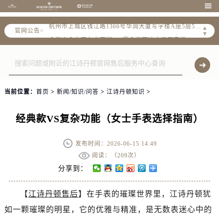
宁波市江北区大闸南路500号来福士广场办公楼20层2009室（需提前预约）

杭州市上城区钱江路1366号华润大厦写字楼A座5层503-5室（需提前预约）
▲
官网公告>
金华市金东区东市南街777号金华万达广场写字楼4号楼22层2209室（需提前预约）
▼
绍兴市越城区胜利东路379号世茂天际中心写字楼8层805室（需提前预约）
嘉兴市南湖区广益路705号嘉兴世界贸易中心写字楼A座13层1304室（需提前预约）
南昌市红谷滩新区红谷中大道998号绿地双子塔（中央广场）A1座办公楼14层07室（需提前预约）
济南市历下区经十路11111号华润中心写字楼（万象城）15层1508室（需提前预约）
当前位置：
首页
>
新闻/知识/问答
>
江诗丹顿知识
>
广州市天河区天河路230号万菱汇国际中心写字楼A塔7层704室（需提前预约）
广州市越秀区环市东路371-375号世界贸易中心大厦南塔写字楼15层07室（需提前预约）
经典款VS复杂功能（女士手表选择指南）
深圳市罗湖区深南东路5001号华润大厦写字楼17层1701室（需提前预约）
惠州市惠城区江北文昌一路7号华贸大厦写字楼1座30层05室（需提前预约）
发布时间：2026-06-15 14:49
厦门市思明区湖滨东路95号华润大厦写字楼B座11层1104室（需提前预约）
阅读：（
209次）
福州市鼓楼区五四路128-1号恒力城写字楼15层03室（需提前预约）
分享到：
成都市锦江区人民东路6号SAC东原中心写字楼24层2406B室（需提前预约）
【
江诗丹顿售后
】在手表的璀璨世界里，江诗丹顿犹
重庆市江北区观音桥步行街2号融恒时代广场写字楼9层902室（需提前预约）
如一颗璀璨的明星，它的优雅与精准，是无数表迷心中的
长沙市芙蓉区定王台街道建湘路393号世茂环球金融中心写字楼（芙蓉广场）10层13室（需提前预约）