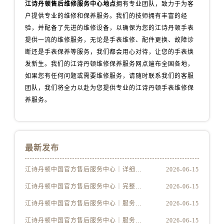
江苏省宿迁市宿城区西湖路江诗丹顿售后服务中心（需提前预约）
江诗丹顿售后维修服务中心地点
拥有专业团队，致力于为客
户提供专业的维修和保养服务。我们的技师拥有丰富的经
江苏省泰州市海陵区永定东路399号置地商务中心东塔（华润万象城）17层1706室江诗丹顿售后服务中心（需提前预约）
验，并配备了先进的维修设备，以确保为您的江诗丹顿手表
江苏省徐州市鼓楼区淮海东路29号苏宁广场IFC国际金融中心35层3508室江诗丹顿售后服务中心（需提前预约）
提供一流的维修服务，无论是手表维修、配件更换、故障诊
江苏省盐城市盐都区世纪大道5号盐城金融城写字楼1号楼16层1604室江诗丹顿售后服务中心（需提前预约）
断还是手表保养等服务，我们都会用心对待，让您的手表焕
江苏省扬州市邗江区国展路29号星耀天地写字楼1号楼18层1803室江诗丹顿售后服务中心（需提前预约）
发新生。我们的江诗丹顿维修保养服务网点遍布全国各地，
江苏省镇江市京口区中山东路江诗丹顿售后服务中心（需提前预约）
如果您有任何问题或需要维修服务，请随时联系我们的客服
江西省抚州市临川区赣东大道江诗丹顿售后服务中心（需提前预约）
团队，我们将全力以赴为您提供专业的江诗丹顿手表维修保
养服务。
江西省赣州市章贡区文清路江诗丹顿售后服务中心（需提前预约）
江西省吉安市吉州区井冈山大道江诗丹顿售后服务中心（需提前预约）
江西省景德镇市珠山区珠山中路江诗丹顿售后服务中心（需提前预约）
江西省九江市浔阳区浔阳路江诗丹顿售后服务中心（需提前预约）
最新发布
江西省南昌市红谷滩新区红谷中大道998号绿地双子塔（中央广场）A1座办公楼14层1407室江诗丹顿售后服务中心（需提前预约）
江诗丹顿中国官方售后服务中心｜详细地址及售后服务电话权威信息公示（2026年6月最新）
2026-06-15
江西省萍乡市安源区萍安北大道与康庄路交叉口江诗丹顿售后服务中心（需提前预约）
江西省上饶市信州区滨江西路江诗丹顿售后服务中心（需提前预约）
江诗丹顿中国官方售后服务中心｜完整地址与联系电话权威信息公示（2026年6月最新）
2026-06-15
江西省新余市渝水区北湖西路江诗丹顿售后服务中心（需提前预约）
江诗丹顿中国官方售后服务中心｜服务电话及详细网点地址权威信息公示（2026年6月最新）
2026-06-15
江西省宜春市袁州区中山中路江诗丹顿售后服务中心（需提前预约）
江诗丹顿中国官方售后服务中心｜服务电话及完整官方地址权威信息公示（2026年6月最新）
2026-06-15