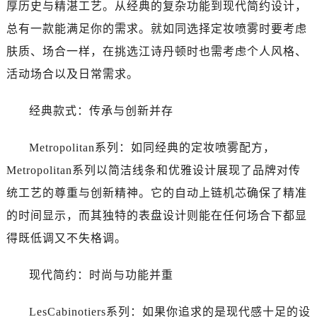
黑龙江省牡丹江市东安区太平路江诗丹顿售后服务中心（需提前预约）
厚历史与精湛工艺。从经典的复杂功能到现代简约设计，
黑龙江省七台河市桃山区大同街江诗丹顿售后服务中心（需提前预约）
总有一款能满足你的需求。就如同选择定妆喷雾时要考虑
黑龙江省齐齐哈尔市龙沙区龙华路江诗丹顿售后服务中心（需提前预约）
肤质、场合一样，在挑选江诗丹顿时也需考虑个人风格、
黑龙江省双鸭山市尖山区新兴大街江诗丹顿售后服务中心（需提前预约）
活动场合以及日常需求。
黑龙江省绥化市北林区新华街与康庄路交叉口江诗丹顿售后服务中心（需提前预约）
黑龙江省伊春市伊美区通河路江诗丹顿售后服务中心（需提前预约）
经典款式：传承与创新并存
吉林省白城市洮北区明仁南街江诗丹顿售后服务中心（需提前预约）
吉林省白山市浑江区浑江大街江诗丹顿售后服务中心（需提前预约）
Metropolitan系列：如同经典的定妆喷雾配方，
吉林省吉林市船营区河南街江诗丹顿售后服务中心（需提前预约）
Metropolitan系列以简洁线条和优雅设计展现了品牌对传
吉林省辽源市龙山区人民大街江诗丹顿售后服务中心（需提前预约）
统工艺的尊重与创新精神。它的自动上链机芯确保了精准
吉林省梅河口市新华街道梅河大街江诗丹顿售后服务中心（需提前预约）
的时间显示，而其独特的表盘设计则能在任何场合下都显
吉林省四平市铁东区紫气大路与南九经街交汇处江诗丹顿售后服务中心（需提前预约）
得既低调又不失格调。
吉林省松原市宁江区五环大街江诗丹顿售后服务中心（需提前预约）
吉林省通化市东昌区环通乡江南大街江诗丹顿售后服务中心（需提前预约）
现代简约：时尚与功能并重
吉林省延边市延吉市解放路江诗丹顿售后服务中心（需提前预约）
辽宁省鞍山市铁东区站前街江诗丹顿售后服务中心（需提前预约）
LesCabinotiers系列：如果你追求的是现代感十足的设