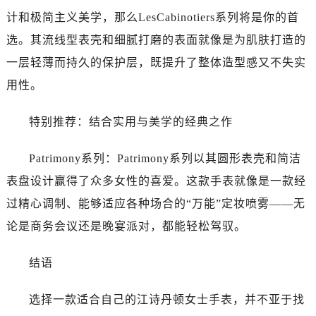
辽宁省本溪市平山区胜利路江诗丹顿售后服务中心（需提前预约）
计和极简主义美学，那么LesCabinotiers系列将是你的首
辽宁省朝阳市双塔区新华路江诗丹顿售后服务中心（需提前预约）
选。其流线型表壳和细腻打磨的表面就像是为肌肤打造的
辽宁省丹东市振兴区七经街江诗丹顿售后服务中心（需提前预约）
一层轻薄而持久的保护层，既提升了整体造型感又不失实
辽宁省抚顺市新抚区东一路江诗丹顿售后服务中心（需提前预约）
辽宁省阜新市海州区解放大街江诗丹顿售后服务中心（需提前预约）
用性。
辽宁省葫芦岛市连山区中央路江诗丹顿售后服务中心（需提前预约）
特别推荐：结合实用与美学的经典之作
辽宁省锦州市古塔区中央大街江诗丹顿售后服务中心（需提前预约）
辽宁省辽阳市白塔区新运大街江诗丹顿售后服务中心（需提前预约）
Patrimony系列：Patrimony系列以其圆形表壳和简洁
辽宁省盘锦市兴隆台区石油大街江诗丹顿售后服务中心（需提前预约）
表盘设计赢得了众多女性的喜爱。这款手表就像是一款经
辽宁省铁岭市银州区南马路江诗丹顿售后服务中心（需提前预约）
辽宁省营口市站前区市府路与渤海大街交叉口江诗丹顿售后服务中心（需提前预约）
过精心调制、能够适应各种场合的“万能”定妆喷雾——无
辽宁省沈阳市沈河区中街路137号亨得利名表维修授权店1楼江诗丹顿售后服务中心（需提前预约）
论是商务会议还是晚宴派对，都能轻松驾驭。
辽宁省沈阳市沈河区中街路83号亨得利名表维修授权店1楼江诗丹顿售后服务中心（需提前预约）
北京市朝阳区建国门外大街甲6号华熙国际中心D座11层1102室江诗丹顿售后服务中心（需提前预约）
结语
北京市东城区东长安街1号王府井东方广场W3座6层602室江诗丹顿售后服务中心（需提前预约）
选择一款适合自己的江诗丹顿女士手表，并不亚于找
河北省保定市竞秀区朝阳北大街北国先天下江诗丹顿售后服务中心（需提前预约）