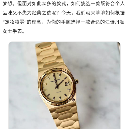
郑州市二七区铭功路10号华润大厦写字楼29层2905室（需提前预约）
梦想。但面对如此众多的款式，如何挑选一款既符合个人
太原市迎泽区解放路15号亨得利名表服务中心（品牌授权店）3层整层（需提前预约）
品味又不失为经典之选呢？今天，我们就来聊聊如何根据
沈阳市沈河区中街路137号亨得利名表服务中心（品牌授权店）1层整层（需提前预约）
“定妆喷雾”的理念，为你的手腕选择一款合适的江诗丹顿
沈阳市沈河区中街路83号亨得利名表服务中心（品牌授权店）1层整层（需提前预约）
女士手表。
乌鲁木齐市天山区红山路26号时代广场（CCMALL）C座17层17-B（需提前预约）
温州市鹿城区锦绣路1067号置信广场10层1015室（需提前预约）
哈尔滨市道里区友谊西路600号富力中心T2座写字楼29层03室（需提前预约，营业时间：8:30-18:30）
大连市中山区人民路15号国际金融大厦7层G室（需提前预约）
佛山市禅城区季华五路57号万科金融中心C座12层1205室（需提前预约）
东莞市东城街道鸿福东路1号民盈国贸中心T1写字楼9层907室（需提前预约）
无锡市梁溪区人民中路139号恒隆广场写字楼1座11层1104室（需提前预约）
南通市崇川区工农路57号圆融广场写字楼16层1603室（需提前预约）
苏州市苏州工业园区星港街199号苏州中心办公楼C座22层08室（需提前预约）
武汉市江汉区解放大道686号世界贸易大厦38层09室（需提前预约）
南宁市青秀区金湖路59号地王大厦12楼1224室（需提前预约）
合肥市蜀山区潜山路111号万象城华润大厦B座12楼03室（需提前预约）