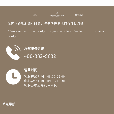
广东省云浮市云城区金山路江诗丹顿售后服务中心（需提前预约）
广东省湛江市赤坎区观海北路江诗丹顿售后服务中心（需提前预约）
广东省肇庆市端州区信安大道与砚都大道交汇处江诗丹顿售后服务中心（需提前预约）
广西壮族自治区百色市右江区中山二路江诗丹顿售后服务中心（需提前预约）
你可以轻易地拥有时间，但无法轻易地拥有江诗丹顿
广西壮族自治区北海市海城区北京路江诗丹顿售后服务中心（需提前预约）
"You can have time easily, but you can't have Vacheron Constantin
easily.”
广西壮族自治区崇左市江州区石景林街道友谊大道与丽川路交汇处江诗丹顿售后服务中心（需提前预约）
广西壮族自治区防城港市港口区金花茶大道江诗丹顿售后服务中心（需提前预约）
总部服务热线
广西壮族自治区贵港市港北区港城街道布山大道与仙衣路交叉口江诗丹顿售后服务中心（需提前预约）
400-882-9682
广西壮族自治区桂林市秀峰区红岭路江诗丹顿售后服务中心（需提前预约）
广西壮族自治区河池市金城江区金城江街道朝阳路江诗丹顿售后服务中心（需提前预约）
营业时间
广西壮族自治区贺州市八步区城东街道灵峰南路江诗丹顿售后服务中心（需提前预约）
客服在线时间：08:00-22:00
广西壮族自治区来宾市兴宾区桂中大道江诗丹顿售后服务中心（需提前预约）
中心营业时间：09:00-19:30
客服及中心节假日不休
广西壮族自治区柳州市城中区中山中路江诗丹顿售后服务中心（需提前预约）
广西壮族自治区钦州市钦南区金海湾东大街江诗丹顿售后服务中心（需提前预约）
广西壮族自治区梧州市万秀区龙湖镇高旺路江诗丹顿售后服务中心（需提前预约）
站点导航
广西壮族自治区玉林市玉州区金玉路江诗丹顿售后服务中心（需提前预约）