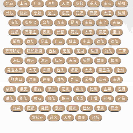
福建省厦门市思明区湖滨东路95号万象城华润大厦B座11层1104室江诗丹顿售后服务中心（需提前预约）
北京
上海
广州
深圳
天津
成都
重庆
南京
郑州
广东省潮州市潮安区新风路与潮汕路交汇处江诗丹顿售后服务中心（需提前预约）
长沙
杭州
宁波
厦门
东莞
武汉
西安
大连
福州
广东省广州市天河区天河路230号万菱汇国际中心A塔7层704室江诗丹顿售后服务中心（需提前预约）
贵阳
哈尔滨
合肥
济南
昆明
南昌
南宁
青岛
广东省广州市越秀区环市东路371-375号世界贸易中心大厦南塔15层1507室江诗丹顿售后服务中心（需提前预约）
沈阳
石家庄
苏州
长春
河北
太原
保定
唐山
广东省河源市源城区越王大道江诗丹顿售后服务中心（需提前预约）
邯郸
廊坊
昆山
广西
佛山
中山
德阳
绵阳
广东省惠州市惠城区江北文昌一路7号华贸大厦1座30层3005室江诗丹顿售后服务中心（需提前预约）
齐齐哈尔
呼和浩特
吉林
无锡
芜湖
珠海
汕头
三亚
广东省江门市蓬江区广场西路江诗丹顿售后服务中心（需提前预约）
广东省揭阳市榕城进贤门步行街江诗丹顿售后服务中心（需提前预约）
海口
赣州
漳州
拉萨
青海
新疆
兰州
银川
广东省茂名市电白区水东街道迎宾大道江诗丹顿售后服务中心（需提前预约）
乌鲁木齐
大同
赤峰
包头
阳泉
大庆
秦皇岛
沧州
广东省梅州市梅江区金燕大道江诗丹顿售后服务中心（需提前预约）
张家口
温州
徐州
潍坊
九江
常州
嘉兴
南通
广东省清远市清城区湖西路江诗丹顿售后服务中心（需提前预约）
临沂
淮安
烟台
绍兴
亳州
舟山
扬州
金华
洛阳
广东省汕头市龙湖区长平路江诗丹顿售后服务中心（需提前预约）
岳阳
衡阳
黄石
襄阳
株洲
湘潭
十堰
荆州
宜昌
广东省汕尾市城区香洲街道园林社区翠园街江诗丹顿售后服务中心（需提前预约）
许昌
南阳
常德
泉州
柳州
桂林
惠州
西宁
广东省韶关市武江区芙蓉新区与老城中心交汇处江诗丹顿售后服务中心（需提前预约）
攀枝花
遵义
天水
泰州
盐城
广东省深圳市罗湖区深南东路5001号华润大厦17层1701室江诗丹顿售后服务中心（需提前预约）
广东省阳江市江城区东风一路江诗丹顿售后服务中心（需提前预约）