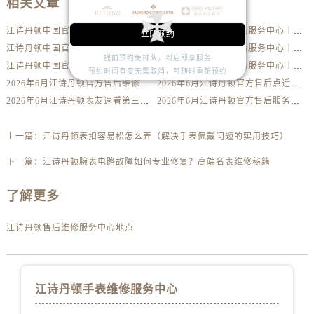
相关文章
安徽省六安市金安区解放中路江诗丹顿售后服务中心（需提前预约）
安徽省马鞍山市雨山区湖南西路江诗丹顿售后服务中心（需提前预约）
江诗丹顿中国官方售后服务中心｜详细地址及售后服务电话权威信息公示（2026年6月最新）
江诗丹顿中国官方售后服务中心｜完整地址与联系电话权威信息公示（2026年6月最新）
立即预约
安徽省宿州市埇桥区人民中路江诗丹顿售后服务中心（需提前预约）
江诗丹顿中国官方售后服务中心｜服务电话及详细网点地址权威信息公示（2026年6月最新）
江诗丹顿中国官方售后服务中心｜服务电话及完整官方地址权威信息公示（2026年6月最新）
提前预约免排队，到店即享服务
安徽省铜陵市铜官区石城大道江诗丹顿售后服务中心（需提前预约）
江诗丹顿中国官方售后服务中心｜最新电话与详细地址权威信息公示（2026年6月最新）
江诗丹顿中国官方售后服务中心｜全部网点地址与售后热线权威信息公示（2026年6月最新）
预约时间有变无需取消，可随时重新预约
2026年6月江诗丹顿官方售后维修保养网点变动简明补充手册确认文件
2026年6月江诗丹顿官方售后点迁移并增设新点补充最终通知
安徽省芜湖市镜湖区中山路步行街江诗丹顿售后服务中心（需提前预约）
2026年6月江诗丹顿表友速看第三弹：售后网点迁移及新开全览
2026年6月江诗丹顿官方售后服务中心（维修保养）迁址及新开补充最终通告内容公示
安徽省宣城市宣州区叠嶂西路江诗丹顿售后服务中心（需提前预约）
福建省龙岩市新罗区九一南路江诗丹顿售后服务中心（需提前预约）
上一篇：
江诗丹顿表扣容易松怎么弄（解决手表佩戴问题的实用技巧）
福建省南平市建阳区人民西路江诗丹顿售后服务中心（需提前预约）
下一篇：
江诗丹顿腕表电路故障如何专业修复？高端名表维修秘籍
福建省宁德市蕉城区天湖东路江诗丹顿售后服务中心（需提前预约）
福建省莆田市城厢区霞林街道荔华东大道江诗丹顿售后服务中心（需提前预约）
了解更多
福建省三明市三元区东乾二路江诗丹顿售后服务中心（需提前预约）
福建省漳州市龙文区步港路江诗丹顿售后服务中心（需提前预约）
江诗丹顿售后维修服务中心地点
江苏省常州市新北区龙锦路1590号现代传媒中心5号楼10层1008室江诗丹顿售后服务中心（需提前预约）
江苏省淮安市清江浦区淮海北路江诗丹顿售后服务中心（需提前预约）
江苏省连云港市海州区通灌北路江诗丹顿售后服务中心（需提前预约）
江诗丹顿手表维修服务中心
江苏省南京市秦淮区中山南路1号南京中心22层22-C1-C3室江诗丹顿售后服务中心（需提前预约）