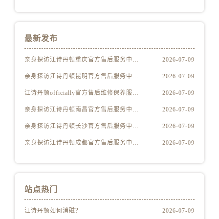
安徽省淮北市相山区淮海路江诗丹顿售后服务中心（需提前预约）
安徽省淮南市田家庵区国庆中路江诗丹顿售后服务中心（需提前预约）
安徽省黄山市屯溪区黄山西路江诗丹顿售后服务中心（需提前预约）
最新发布
安徽省六安市金安区解放中路江诗丹顿售后服务中心（需提前预约）
安徽省马鞍山市雨山区湖南西路江诗丹顿售后服务中心（需提前预约）
亲身探访江诗丹顿重庆官方售后服务中心｜官方热线与门店地址（2026年7月最新）
2026-07-09
安徽省宿州市埇桥区人民中路江诗丹顿售后服务中心（需提前预约）
亲身探访江诗丹顿昆明官方售后服务中心｜网点地址与官方电话（2026年7月最新）
2026-07-09
安徽省铜陵市铜官区石城大道江诗丹顿售后服务中心（需提前预约）
江诗丹顿officially官方售后维修保养服务权威公示（2026年7月最新）
2026-07-09
安徽省芜湖市镜湖区中山路步行街江诗丹顿售后服务中心（需提前预约）
亲身探访江诗丹顿南昌官方售后服务中心｜服务电话与网点地址（2026年7月最新）
2026-07-09
安徽省宣城市宣州区叠嶂西路江诗丹顿售后服务中心（需提前预约）
亲身探访江诗丹顿长沙官方售后服务中心｜最新地址及服务热线（2026年7月最新）
2026-07-09
福建省龙岩市新罗区九一南路江诗丹顿售后服务中心（需提前预约）
福建省南平市建阳区人民西路江诗丹顿售后服务中心（需提前预约）
亲身探访江诗丹顿成都官方售后服务中心｜网点地址与电话（2026年7月最新）
2026-07-09
福建省宁德市蕉城区天湖东路江诗丹顿售后服务中心（需提前预约）
福建省莆田市城厢区霞林街道荔华东大道江诗丹顿售后服务中心（需提前预约）
福建省三明市三元区东乾二路江诗丹顿售后服务中心（需提前预约）
站点热门
福建省漳州市龙文区步港路江诗丹顿售后服务中心（需提前预约）
江苏省常州市新北区龙锦路1590号现代传媒中心5号楼10层1008室江诗丹顿售后服务中心（需提前预约）
江诗丹顿如何消磁？
2026-07-09