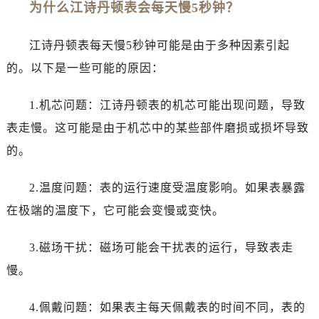
为什么江诗丹顿表会每天慢5秒钟？
泉州市丰泽区宝洲路729号浦西万达中心写字楼A座7楼709室（需提前预约）
青岛市南区山东路6号华润大厦B座22层04室（需提前预约）
江诗丹顿表每天慢5秒钟可能是由于多种因素引起
烟台市芝罘区胜利路139号万达金融中心A座907室（需提前预约）
长春市朝阳区西安大路727号中银大厦A座(旺进大厦)18层09室（需提前预约）
的。以下是一些可能的原因：
贵阳市南明区都司高架桥路33号亨特国际金融中心14楼14D（需提前预约）
1.机芯问题：江诗丹顿表的机芯可能出现问题，导致
昆明市盘龙区北京路928号同德昆明广场写字楼10层06室（需提前预约）
石家庄市长安区中山东路39号勒泰中心写字楼B座13层07室（需提前预约）
表走慢。这可能是由于机芯中的某些部件磨损或损坏导致
西安市碑林区南关正街88号华侨城长安国际中心E座6楼10室（需提前预约）
的。
海口市龙华区金贸东路5号海口华润大厦B座17层1707室（需提前预约）
唐山市路南区新华东道100号万达广场写字楼A座10层1002室（需提前预约）
2.温度问题：表的运行速度受温度影响。如果表暴露
台州市椒江区东海大道1800号腾达中心东1幢20楼2002室（需提前预约）
在极端的温度下，它可能会变慢或变快。
内蒙古自治区呼和浩特市玉泉区大学西街70号华润万象城写字楼（鄂尔多斯大厦）23层2326室（需提前预约）
甘肃省兰州市七里河区西津西路16号兰州中心写字楼21层2102室（需提前预约）
3.磁场干扰：磁场可能会干扰表的运行，导致表走
重庆市解放碑渝中区民权路28号英利国际金融中心写字楼20层01室（需提前预约）
慢。
黑龙江省大庆市萨尔图区会战大街江诗丹顿售后服务中心（需提前预约）
黑龙江省鹤岗市向阳区红军路江诗丹顿售后服务中心（需提前预约）
4.佩戴问题：如果表主每天佩戴表的时间不同，表的