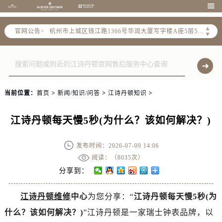
宁波市江北区大闸南路500号来福士广场办公楼20层2009室（需提前预约）

杭州市上城区钱江路1366号华润大厦写字楼A座5层503-5室（需提前预约）
▲
官网公告>
金华市金东区东市南街777号金华万达广场写字楼4号楼22层2209室（需提前预约）
▼
绍兴市越城区胜利东路379号世茂天际中心写字楼8层805室（需提前预约）
嘉兴市南湖区广益路705号嘉兴世界贸易中心写字楼A座13层1304室（需提前预约）
南昌市红谷滩新区红谷中大道998号绿地双子塔（中央广场）A1座办公楼14层07室（需提前预约）
济南市历下区经十路11111号华润中心写字楼（万象城）15层1508室（需提前预约）
当前位置：
首页
>
新闻/知识/问答
>
江诗丹顿知识
>
广州市天河区天河路230号万菱汇国际中心写字楼A塔7层704室（需提前预约）
广州市越秀区环市东路371-375号世界贸易中心大厦南塔写字楼15层07室（需提前预约）
江诗丹顿每天慢5秒(为什么？该如何解决？)
深圳市罗湖区深南东路5001号华润大厦写字楼17层1701室（需提前预约）
惠州市惠城区江北文昌一路7号华贸大厦写字楼1座30层05室（需提前预约）
发布时间：2026-07-09 14:06
厦门市思明区湖滨东路95号华润大厦写字楼B座11层1104室（需提前预约）
阅读：（
8035次）
分享到：
福州市鼓楼区五四路128-1号恒力城写字楼15层03室（需提前预约）
成都市锦江区人民东路6号SAC东原中心写字楼24层2406B室（需提前预约）
江诗丹顿维修
中心
为您分享：“
江诗丹顿每天慢5秒(为
重庆市江北区观音桥步行街2号融恒时代广场写字楼9层902室（需提前预约）
什么？该如何解决？)
”江诗丹顿是一家瑞士钟表品牌，以
长沙市芙蓉区定王台街道建湘路393号世茂环球金融中心写字楼（芙蓉广场）10层13室（需提前预约）