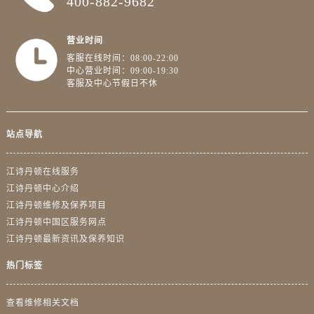
400-882-9682
澳门省路氹城市金光大道江诗丹顿售后服务中心（需提前预约）
澳门特别行政区望德堂区塔石广场江诗丹顿售后服务中心（需提前预约）
营业时间
福建省福州市鼓楼区五四路128-1号恒力城写字楼15层03室江诗丹顿售后服务中心（需提前预约）
客服在线时间：08:00-22:00
福建省厦门市思明区湖滨东路95号万象城华润大厦B座11层1104室江诗丹顿售后服务中心（需提前预约）
中心营业时间：09:00-19:30
客服及中心节假日不休
广东省潮州市潮安区新风路与潮汕路交汇处江诗丹顿售后服务中心（需提前预约）
广东省广州市天河区天河路230号万菱汇国际中心A塔7层704室江诗丹顿售后服务中心（需提前预约）
广东省广州市越秀区环市东路371-375号世界贸易中心大厦南塔15层1507室江诗丹顿售后服务中心（需提前预约）
站点导航
广东省河源市源城区越王大道江诗丹顿售后服务中心（需提前预约）
广东省惠州市惠城区江北文昌一路7号华贸大厦1座30层3005室江诗丹顿售后服务中心（需提前预约）
江诗丹顿在线服务
广东省江门市蓬江区广场西路江诗丹顿售后服务中心（需提前预约）
江诗丹顿中心介绍
广东省揭阳市榕城进贤门步行街江诗丹顿售后服务中心（需提前预约）
江诗丹顿维修及保养项目
广东省茂名市电白区水东街道迎宾大道江诗丹顿售后服务中心（需提前预约）
江诗丹顿中国区服务网点
江诗丹顿最新资讯及保养知识
广东省梅州市梅江区金燕大道江诗丹顿售后服务中心（需提前预约）
广东省清远市清城区湖西路江诗丹顿售后服务中心（需提前预约）
热门标签
广东省汕头市龙湖区长平路江诗丹顿售后服务中心（需提前预约）
广东省汕尾市城区香洲街道园林社区翠园街江诗丹顿售后服务中心（需提前预约）
查看维修相关文档