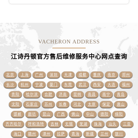
江西省上饶市信州区滨江西路江诗丹顿售后服务中心（需提前预约）
江西省新余市渝水区北湖西路江诗丹顿售后服务中心（需提前预约）
江西省宜春市袁州区中山中路江诗丹顿售后服务中心（需提前预约）
江西省鹰潭市月湖区胜利东路江诗丹顿售后服务中心（需提前预约）
山东省德州市德城区东风中路江诗丹顿售后服务中心（需提前预约）
VACHERON ADDRESS
山东省东营市东营区济南路江诗丹顿售后服务中心（需提前预约）
山东省济南市历下区经十路11111号华润中心写字楼（万象城）15层1508室江诗丹顿售后服务中心（需提前预约）
江诗丹顿官方售后维修服务中心网点
查询
山东省济宁市任城区太白楼路江诗丹顿售后服务中心（需提前预约）
山东省莱芜市文化南路8号银座商城名表维修一楼名表维修江诗丹顿售后服务中心（需提前预约）
北京
上海
广州
深圳
天津
成都
重庆
南京
郑州
山东省临沂市兰山区解放路江诗丹顿售后服务中心（需提前预约）
长沙
杭州
宁波
厦门
东莞
武汉
西安
大连
福州
山东省日照市东港区烟台路江诗丹顿售后服务中心（需提前预约）
贵阳
哈尔滨
合肥
济南
昆明
南昌
南宁
青岛
山东省泰安市泰山区财源街道泰山大街江诗丹顿售后服务中心（需提前预约）
沈阳
石家庄
苏州
长春
河北
太原
保定
唐山
山东省威海市环翠区新威海路89号振华商厦一楼名表维修江诗丹顿售后服务中心（需提前预约）
邯郸
廊坊
昆山
广西
佛山
中山
德阳
绵阳
山东省潍坊市奎文区东风东街江诗丹顿售后服务中心（需提前预约）
山东省枣庄市滕州市北辛路与善国路交叉口江诗丹顿售后服务中心（需提前预约）
齐齐哈尔
呼和浩特
吉林
无锡
芜湖
珠海
汕头
三亚
山东省淄博市张店区金晶大道江诗丹顿售后服务中心（需提前预约）
海口
赣州
漳州
拉萨
青海
新疆
兰州
银川