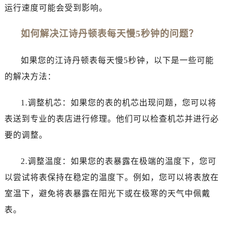
黑龙江省黑河市爱辉区中央街江诗丹顿售后服务中心（需提前预约）
运行速度可能会受到影响。
黑龙江省鸡西市鸡冠区红军路江诗丹顿售后服务中心（需提前预约）
如何解决江诗丹顿表每天慢5秒钟的问题？
黑龙江省佳木斯市向阳区长安路江诗丹顿售后服务中心（需提前预约）
黑龙江省牡丹江市东安区太平路江诗丹顿售后服务中心（需提前预约）
如果您的江诗丹顿表每天慢5秒钟，以下是一些可能
黑龙江省七台河市桃山区大同街江诗丹顿售后服务中心（需提前预约）
黑龙江省齐齐哈尔市龙沙区龙华路江诗丹顿售后服务中心（需提前预约）
的解决方法：
黑龙江省双鸭山市尖山区新兴大街江诗丹顿售后服务中心（需提前预约）
1.调整机芯：如果您的表的机芯出现问题，您可以将
黑龙江省绥化市北林区新华街与康庄路交叉口江诗丹顿售后服务中心（需提前预约）
黑龙江省伊春市伊美区通河路江诗丹顿售后服务中心（需提前预约）
表送到专业的表店进行修理。他们可以检查机芯并进行必
吉林省白城市洮北区明仁南街江诗丹顿售后服务中心（需提前预约）
要的调整。
吉林省白山市浑江区浑江大街江诗丹顿售后服务中心（需提前预约）
吉林省吉林市船营区河南街江诗丹顿售后服务中心（需提前预约）
2.调整温度：如果您的表暴露在极端的温度下，您可
吉林省辽源市龙山区人民大街江诗丹顿售后服务中心（需提前预约）
以尝试将表保持在稳定的温度下。例如，您可以将表放在
吉林省梅河口市新华街道梅河大街江诗丹顿售后服务中心（需提前预约）
室温下，避免将表暴露在阳光下或在极寒的天气中佩戴
吉林省四平市铁东区紫气大路与南九经街交汇处江诗丹顿售后服务中心（需提前预约）
表。
吉林省松原市宁江区五环大街江诗丹顿售后服务中心（需提前预约）