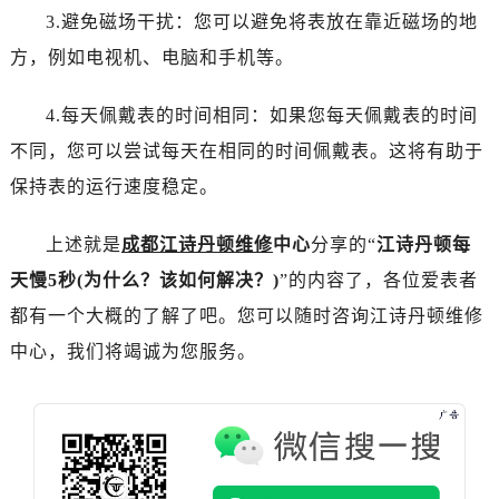
吉林省通化市东昌区环通乡江南大街江诗丹顿售后服务中心（需提前预约）
3.避免磁场干扰：您可以避免将表放在靠近磁场的地
吉林省延边市延吉市解放路江诗丹顿售后服务中心（需提前预约）
方，例如电视机、电脑和手机等。
辽宁省鞍山市铁东区站前街江诗丹顿售后服务中心（需提前预约）
辽宁省本溪市平山区胜利路江诗丹顿售后服务中心（需提前预约）
4.每天佩戴表的时间相同：如果您每天佩戴表的时间
辽宁省朝阳市双塔区新华路江诗丹顿售后服务中心（需提前预约）
不同，您可以尝试每天在相同的时间佩戴表。这将有助于
辽宁省丹东市振兴区七经街江诗丹顿售后服务中心（需提前预约）
保持表的运行速度稳定。
辽宁省抚顺市新抚区东一路江诗丹顿售后服务中心（需提前预约）
辽宁省阜新市海州区解放大街江诗丹顿售后服务中心（需提前预约）
上述就是
成都江诗丹顿维修
中心
分享的“
江诗丹顿每
辽宁省葫芦岛市连山区中央路江诗丹顿售后服务中心（需提前预约）
天慢5秒(为什么？该如何解决？)
”的内容了，各位爱表者
辽宁省锦州市古塔区中央大街江诗丹顿售后服务中心（需提前预约）
都有一个大概的了解了吧。您可以随时咨询江诗丹顿维修
辽宁省辽阳市白塔区新运大街江诗丹顿售后服务中心（需提前预约）
中心，我们将竭诚为您服务。
辽宁省盘锦市兴隆台区石油大街江诗丹顿售后服务中心（需提前预约）
辽宁省铁岭市银州区南马路江诗丹顿售后服务中心（需提前预约）
辽宁省营口市站前区市府路与渤海大街交叉口江诗丹顿售后服务中心（需提前预约）
辽宁省沈阳市沈河区中街路137号亨得利名表维修授权店1楼江诗丹顿售后服务中心（需提前预约）
辽宁省沈阳市沈河区中街路83号亨得利名表维修授权店1楼江诗丹顿售后服务中心（需提前预约）