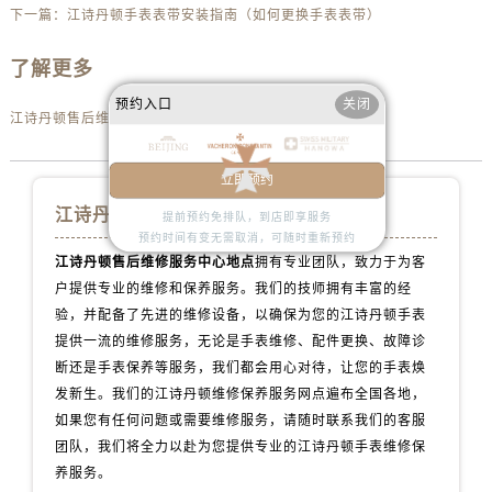
山西省晋中市榆次区顺城街江诗丹顿售后服务中心（需提前预约）
下一篇：
江诗丹顿手表表带安装指南（如何更换手表表带）
山西省临汾市尧都区解放路江诗丹顿售后服务中心（需提前预约）
了解更多
山西省吕梁市离石区永宁中路与建设街交叉口江诗丹顿售后服务中心（需提前预约）
山西省朔州市朔城区怡西路与鄯阳西街交汇处江诗丹顿售后服务中心（需提前预约）
预约入口
关闭
江诗丹顿售后维修服务中心地点
山西省忻州市忻府区和平东街与七一南路交叉口江诗丹顿售后服务中心（需提前预约）
山西省阳泉市郊区平阳东街与新城大道交叉口江诗丹顿售后服务中心（需提前预约）
立即预约
山西省运城市盐湖区河东街江诗丹顿售后服务中心（需提前预约）
江诗丹顿手表维修服务中心
提前预约免排队，到店即享服务
山西省长治市潞州区英雄中路江诗丹顿售后服务中心（需提前预约）
预约时间有变无需取消，可随时重新预约
山西省太原市迎泽区迎泽街道解放路15号亨得利名表维修授权店3楼江诗丹顿售后服务中心（需提前预约）
江诗丹顿售后维修服务中心地点
拥有专业团队，致力于为客
天津市和平区赤峰道136号天津国际金融中心26层2603室江诗丹顿售后服务中心（需提前预约）
户提供专业的维修和保养服务。我们的技师拥有丰富的经
验，并配备了先进的维修设备，以确保为您的江诗丹顿手表
安徽省安庆市迎江区人民路江诗丹顿售后服务中心（需提前预约）
提供一流的维修服务，无论是手表维修、配件更换、故障诊
安徽省蚌埠市蚌山区淮河路江诗丹顿售后服务中心（需提前预约）
断还是手表保养等服务，我们都会用心对待，让您的手表焕
安徽省亳州市谯城区魏武大道江诗丹顿售后服务中心（需提前预约）
发新生。我们的江诗丹顿维修保养服务网点遍布全国各地，
安徽省池州市贵池区长江路江诗丹顿售后服务中心（需提前预约）
如果您有任何问题或需要维修服务，请随时联系我们的客服
安徽省滁州市琅琊区南谯北路江诗丹顿售后服务中心（需提前预约）
团队，我们将全力以赴为您提供专业的江诗丹顿手表维修保
安徽省阜阳市颍州区颍州北路江诗丹顿售后服务中心（需提前预约）
养服务。