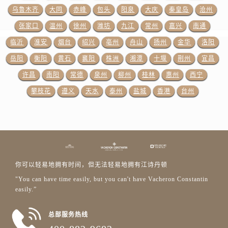
上海市黄浦区南京东路299号宏伊国际广场写字楼8层806室江诗丹顿售后服务中心（需提前预约）
乌鲁木齐
大同
赤峰
包头
阳泉
大庆
秦皇岛
沧州
上海市徐汇区虹桥路3号港汇中心2座37层3705室江诗丹顿售后服务中心（需提前预约）
张家口
温州
徐州
潍坊
九江
常州
嘉兴
南通
浙江省杭州市上城区钱江路1366号华润大厦A座5层503-5室江诗丹顿售后服务中心（需提前预约）
临沂
淮安
烟台
绍兴
亳州
舟山
扬州
金华
洛阳
浙江省湖州市吴兴区劳动路江诗丹顿售后服务中心（需提前预约）
岳阳
衡阳
黄石
襄阳
株洲
湘潭
十堰
荆州
宜昌
浙江省嘉兴市南湖区广益路705号嘉兴世界贸易中心A座13层1304室江诗丹顿售后服务中心（需提前预约）
许昌
南阳
常德
泉州
柳州
桂林
惠州
西宁
浙江省金华市金东区东市南街777号金华万达广场4号楼22楼2209室江诗丹顿售后服务中心（需提前预约）
浙江省丽水市莲都区解放街江诗丹顿售后服务中心（需提前预约）
攀枝花
遵义
天水
泰州
盐城
香港
台州
浙江省宁波市江北区大闸南路500号来福士广场办公楼20层2009室江诗丹顿售后服务中心（需提前预约）
浙江省衢州市柯城区上街江诗丹顿售后服务中心（需提前预约）
浙江省绍兴市越城区胜利东路379号世茂天际中心写字楼8层805室江诗丹顿售后服务中心（需提前预约）
浙江省舟山市定海区解放东路江诗丹顿售后服务中心（需提前预约）
澳门特别行政区大堂区议事亭前地（新马路）江诗丹顿售后服务中心（需提前预约）
你可以轻易地拥有时间，但无法轻易地拥有江诗丹顿
澳门特别行政区风顺堂区南湾大马路江诗丹顿售后服务中心（需提前预约）
"You can have time easily, but you can't have Vacheron Constantin
easily.”
澳门特别行政区花地玛堂区关闸广场江诗丹顿售后服务中心（需提前预约）
澳门特别行政区花王堂区大三巴商圈江诗丹顿售后服务中心（需提前预约）
总部服务热线
澳门特别行政区嘉模堂区官也街江诗丹顿售后服务中心（需提前预约）