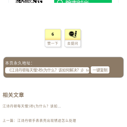
北京市朝阳区建国门外大街甲6号华熙国际中心D座11层1102室江诗丹顿售后服务中心（需提前预约）
北京市东城区东长安街1号王府井东方广场W3座6层602室江诗丹顿售后服务中心（需提前预约）
河北省保定市竞秀区朝阳北大街北国先天下江诗丹顿售后服务中心（需提前预约）
内蒙古自治区阿拉善盟市左旗土尔扈特大街江诗丹顿售后服务中心（需提前预约）
6
内蒙古自治区巴彦淖尔市临河区新华街江诗丹顿售后服务中心（需提前预约）
内蒙古自治区包头市青山区幸福路甲3号王府井百货名表维修江诗丹顿售后服务中心（需提前预约）
赞一下
去提问
内蒙古自治区赤峰市红山区哈达街江诗丹顿售后服务中心（需提前预约）
内蒙古自治区鄂尔多斯市东胜区伊金霍洛街江诗丹顿售后服务中心（需提前预约）
本页永久地址：
内蒙古自治区呼伦贝尔市海拉尔区中央街江诗丹顿售后服务中心（需提前预约）
一键复制
内蒙古自治区通辽市科尔沁区明仁大街江诗丹顿售后服务中心（需提前预约）
内蒙古自治区乌海市海勃湾区人民南路江诗丹顿售后服务中心（需提前预约）
内蒙古自治区乌兰察布市集宁区恩和大街江诗丹顿售后服务中心（需提前预约）
相关文章
内蒙古自治区锡林郭勒盟市锡林浩特市光明街与额尔敦路交叉口江诗丹顿售后服务中心（需提前预约）
内蒙古自治区兴安盟市乌兰浩特市兴安大街江诗丹顿售后服务中心（需提前预约）
江诗丹顿每天慢5秒(为什么？该如何解决？)
山西省大同市平城区迎宾街江诗丹顿售后服务中心（需提前预约）
上一篇：
江诗丹顿手表表壳出现锈迹怎么处理
山西省晋城市城区黄华街江诗丹顿售后服务中心（需提前预约）