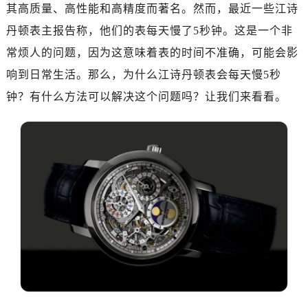
郑州市二七区铭功路10号华润大厦写字楼29层2905室（需提前预约）
其高质量、高性能和高精度而著名。然而，最近一些江诗
太原市迎泽区解放路15号亨得利名表服务中心（品牌授权店）3层整层（需提前预约）
丹顿表主报告称，他们的表每天慢了5秒钟。这是一个非
沈阳市沈河区中街路137号亨得利名表服务中心（品牌授权店）1层整层（需提前预约）
常烦人的问题，因为这意味着表的时间不准确，可能会影
沈阳市沈河区中街路83号亨得利名表服务中心（品牌授权店）1层整层（需提前预约）
响到日常生活。那么，为什么江诗丹顿表会每天慢5秒
乌鲁木齐市天山区红山路26号时代广场（CCMALL）C座17层17-B（需提前预约）
钟？有什么方法可以解决这个问题吗？让我们来看看。
温州市鹿城区锦绣路1067号置信广场10层1015室（需提前预约）
哈尔滨市道里区友谊西路600号富力中心T2座写字楼29层03室（需提前预约）
大连市中山区人民路15号国际金融大厦7层G室（需提前预约）
佛山市禅城区季华五路57号万科金融中心C座12层1205室（需提前预约）
东莞市东城街道鸿福东路1号民盈国贸中心T1写字楼9层907室（需提前预约）
无锡市梁溪区人民中路139号恒隆广场写字楼1座11层1104室（需提前预约）
南通市崇川区工农路57号圆融广场写字楼16层1603室（需提前预约）
苏州市苏州工业园区星港街199号苏州中心办公楼C座22层08室（需提前预约）
武汉市江汉区解放大道686号世界贸易大厦38层09室（需提前预约）
南宁市青秀区金湖路59号地王大厦12楼1224室（需提前预约）
合肥市蜀山区潜山路111号万象城华润大厦B座12楼03室（需提前预约）