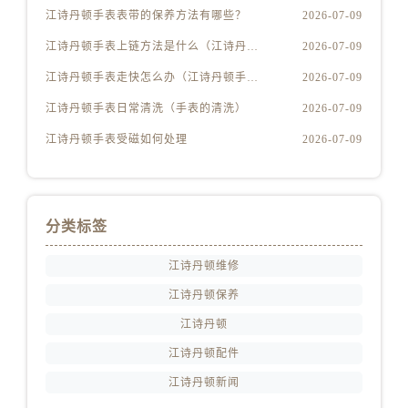
江苏省淮安市清江浦区淮海北路江诗丹顿售后服务中心（需提前预约）
江诗丹顿手表表带的保养方法有哪些？
2026-07-09
江苏省连云港市海州区通灌北路江诗丹顿售后服务中心（需提前预约）
江诗丹顿手表上链方法是什么（江诗丹顿怎么给手表上链）
2026-07-09
江苏省南京市秦淮区中山南路1号南京中心22层22-C1-C3室江诗丹顿售后服务中心（需提前预约）
江诗丹顿手表走快怎么办（江诗丹顿手表走快什么原因）
2026-07-09
江苏省宿迁市宿城区西湖路江诗丹顿售后服务中心（需提前预约）
江诗丹顿手表日常清洗（手表的清洗）
2026-07-09
江苏省泰州市海陵区永定东路399号置地商务中心东塔（华润万象城）17层1706室江诗丹顿售后服务中心（需提前预约）
江苏省徐州市鼓楼区淮海东路29号苏宁广场IFC国际金融中心35层3508室江诗丹顿售后服务中心（需提前预约）
江诗丹顿手表受磁如何处理
2026-07-09
江苏省盐城市盐都区世纪大道5号盐城金融城写字楼1号楼16层1604室江诗丹顿售后服务中心（需提前预约）
江苏省扬州市邗江区国展路29号星耀天地写字楼1号楼18层1803室江诗丹顿售后服务中心（需提前预约）
江苏省镇江市京口区中山东路江诗丹顿售后服务中心（需提前预约）
分类标签
江西省抚州市临川区赣东大道江诗丹顿售后服务中心（需提前预约）
江西省赣州市章贡区文清路江诗丹顿售后服务中心（需提前预约）
江诗丹顿维修
江西省吉安市吉州区井冈山大道江诗丹顿售后服务中心（需提前预约）
江诗丹顿保养
江西省景德镇市珠山区珠山中路江诗丹顿售后服务中心（需提前预约）
江诗丹顿
江西省九江市浔阳区浔阳路江诗丹顿售后服务中心（需提前预约）
江诗丹顿配件
江西省南昌市红谷滩新区红谷中大道998号绿地双子塔（中央广场）A1座办公楼14层1407室江诗丹顿售后服务中心（需提前预约）
江诗丹顿新闻
江西省萍乡市安源区萍安北大道与康庄路交叉口江诗丹顿售后服务中心（需提前预约）