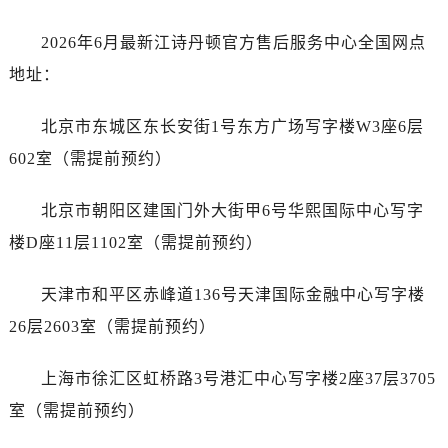
黑龙江省黑河市爱辉区中央街江诗丹顿售后服务中心（需提前预约）
2026年6月最新江诗丹顿官方售后服务中心全国网点
黑龙江省鸡西市鸡冠区红军路江诗丹顿售后服务中心（需提前预约）
地址：
黑龙江省佳木斯市向阳区长安路江诗丹顿售后服务中心（需提前预约）
黑龙江省牡丹江市东安区太平路江诗丹顿售后服务中心（需提前预约）
北京市东城区东长安街1号东方广场写字楼W3座6层
黑龙江省七台河市桃山区大同街江诗丹顿售后服务中心（需提前预约）
602室（需提前预约）
黑龙江省齐齐哈尔市龙沙区龙华路江诗丹顿售后服务中心（需提前预约）
黑龙江省双鸭山市尖山区新兴大街江诗丹顿售后服务中心（需提前预约）
北京市朝阳区建国门外大街甲6号华熙国际中心写字
黑龙江省绥化市北林区新华街与康庄路交叉口江诗丹顿售后服务中心（需提前预约）
楼D座11层1102室（需提前预约）
黑龙江省伊春市伊美区通河路江诗丹顿售后服务中心（需提前预约）
吉林省白城市洮北区明仁南街江诗丹顿售后服务中心（需提前预约）
天津市和平区赤峰道136号天津国际金融中心写字楼
吉林省白山市浑江区浑江大街江诗丹顿售后服务中心（需提前预约）
26层2603室（需提前预约）
吉林省吉林市船营区河南街江诗丹顿售后服务中心（需提前预约）
吉林省辽源市龙山区人民大街江诗丹顿售后服务中心（需提前预约）
上海市徐汇区虹桥路3号港汇中心写字楼2座37层3705
吉林省梅河口市新华街道梅河大街江诗丹顿售后服务中心（需提前预约）
室（需提前预约）
吉林省四平市铁东区紫气大路与南九经街交汇处江诗丹顿售后服务中心（需提前预约）
吉林省松原市宁江区五环大街江诗丹顿售后服务中心（需提前预约）