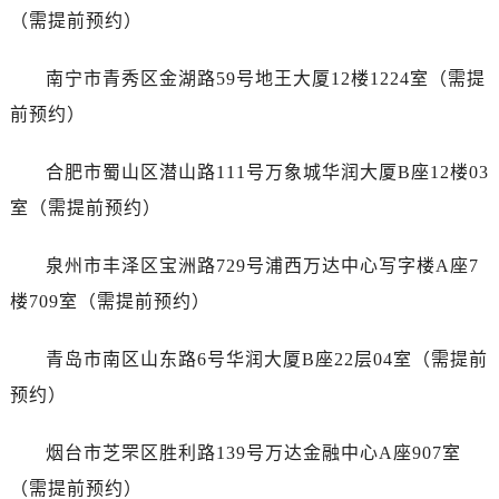
（需提前预约）
澳门省路氹城市金光大道江诗丹顿售后服务中心（需提前预约）
澳门特别行政区望德堂区塔石广场江诗丹顿售后服务中心（需提前预约）
南宁市青秀区金湖路59号地王大厦12楼1224室（需提
福建省福州市鼓楼区五四路128-1号恒力城写字楼15层03室江诗丹顿售后服务中心（需提前预约）
前预约）
福建省厦门市思明区湖滨东路95号万象城华润大厦B座11层1104室江诗丹顿售后服务中心（需提前预约）
广东省潮州市潮安区新风路与潮汕路交汇处江诗丹顿售后服务中心（需提前预约）
合肥市蜀山区潜山路111号万象城华润大厦B座12楼03
广东省广州市天河区天河路230号万菱汇国际中心A塔7层704室江诗丹顿售后服务中心（需提前预约）
室（需提前预约）
广东省广州市越秀区环市东路371-375号世界贸易中心大厦南塔15层1507室江诗丹顿售后服务中心（需提前预约）
广东省河源市源城区越王大道江诗丹顿售后服务中心（需提前预约）
泉州市丰泽区宝洲路729号浦西万达中心写字楼A座7
广东省惠州市惠城区江北文昌一路7号华贸大厦1座30层3005室江诗丹顿售后服务中心（需提前预约）
楼709室（需提前预约）
广东省江门市蓬江区广场西路江诗丹顿售后服务中心（需提前预约）
广东省揭阳市榕城进贤门步行街江诗丹顿售后服务中心（需提前预约）
青岛市南区山东路6号华润大厦B座22层04室（需提前
广东省茂名市电白区水东街道迎宾大道江诗丹顿售后服务中心（需提前预约）
预约）
广东省梅州市梅江区金燕大道江诗丹顿售后服务中心（需提前预约）
广东省清远市清城区湖西路江诗丹顿售后服务中心（需提前预约）
烟台市芝罘区胜利路139号万达金融中心A座907室
广东省汕头市龙湖区长平路江诗丹顿售后服务中心（需提前预约）
（需提前预约）
广东省汕尾市城区香洲街道园林社区翠园街江诗丹顿售后服务中心（需提前预约）