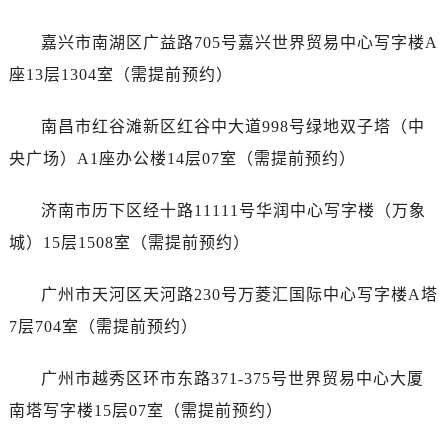
山西省晋中市榆次区顺城街江诗丹顿售后服务中心（需提前预约）
嘉兴市南湖区广益路705号嘉兴世界贸易中心写字楼A
山西省临汾市尧都区解放路江诗丹顿售后服务中心（需提前预约）
座13层1304室（需提前预约）
山西省吕梁市离石区永宁中路与建设街交叉口江诗丹顿售后服务中心（需提前预约）
山西省朔州市朔城区怡西路与鄯阳西街交汇处江诗丹顿售后服务中心（需提前预约）
南昌市红谷滩新区红谷中大道998号绿地双子塔（中
山西省忻州市忻府区和平东街与七一南路交叉口江诗丹顿售后服务中心（需提前预约）
央广场）A1座办公楼14层07室（需提前预约）
山西省阳泉市郊区平阳东街与新城大道交叉口江诗丹顿售后服务中心（需提前预约）
山西省运城市盐湖区河东街江诗丹顿售后服务中心（需提前预约）
济南市历下区经十路11111号华润中心写字楼（万象
山西省长治市潞州区英雄中路江诗丹顿售后服务中心（需提前预约）
城）15层1508室（需提前预约）
山西省太原市迎泽区迎泽街道解放路15号亨得利名表维修授权店3楼江诗丹顿售后服务中心（需提前预约）
天津市和平区赤峰道136号天津国际金融中心26层2603室江诗丹顿售后服务中心（需提前预约）
广州市天河区天河路230号万菱汇国际中心写字楼A塔
安徽省安庆市迎江区人民路江诗丹顿售后服务中心（需提前预约）
7层704室（需提前预约）
安徽省蚌埠市蚌山区淮河路江诗丹顿售后服务中心（需提前预约）
安徽省亳州市谯城区魏武大道江诗丹顿售后服务中心（需提前预约）
广州市越秀区环市东路371-375号世界贸易中心大厦
安徽省池州市贵池区长江路江诗丹顿售后服务中心（需提前预约）
南塔写字楼15层07室（需提前预约）
安徽省滁州市琅琊区南谯北路江诗丹顿售后服务中心（需提前预约）
安徽省阜阳市颍州区颍州北路江诗丹顿售后服务中心（需提前预约）