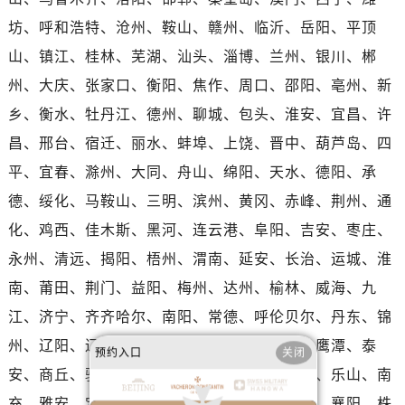
河南省驻马店市驿城区乐山大道与置地大道交叉口江诗丹顿售后服务中心（需提前预约）
坊、呼和浩特、沧州、鞍山、赣州、临沂、岳阳、平顶
湖北省鄂州市鄂城区文星大道江诗丹顿售后服务中心（需提前预约）
山、镇江、桂林、芜湖、汕头、淄博、兰州、银川、郴
湖北省黄冈市黄州区赤壁大道江诗丹顿售后服务中心（需提前预约）
州、大庆、张家口、衡阳、焦作、周口、邵阳、亳州、新
湖北省黄石市黄石港区武汉路江诗丹顿售后服务中心（需提前预约）
乡、衡水、牡丹江、德州、聊城、包头、淮安、宜昌、许
湖北省荆门市东宝中天街步行街江诗丹顿售后服务中心（需提前预约）
昌、邢台、宿迁、丽水、蚌埠、上饶、晋中、葫芦岛、四
湖北省荆州市荆州区荆中路江诗丹顿售后服务中心（需提前预约）
湖北省十堰市茅箭区人民北路江诗丹顿售后服务中心（需提前预约）
平、宜春、滁州、大同、舟山、绵阳、天水、德阳、承
湖北省随州市曾都区青年路江诗丹顿售后服务中心（需提前预约）
德、绥化、马鞍山、三明、滨州、黄冈、赤峰、荆州、通
湖北省咸宁市咸安区长安大道江诗丹顿售后服务中心（需提前预约）
化、鸡西、佳木斯、黑河、连云港、阜阳、吉安、枣庄、
湖北省襄阳市樊城区长虹路与人民路交叉口江诗丹顿售后服务中心（需提前预约）
永州、清远、揭阳、梧州、渭南、延安、长治、运城、淮
湖北省孝感市孝南区复兴大道江诗丹顿售后服务中心（需提前预约）
南、莆田、荆门、益阳、梅州、达州、榆林、威海、九
湖北省宜昌市西陵区夷陵大道与港窑路江诗丹顿售后服务中心（需提前预约）
江、济宁、齐齐哈尔、南阳、常德、呼伦贝尔、丹东、锦
湖南省常德市武陵区人民路江诗丹顿售后服务中心（需提前预约）
州、辽阳、辽源、衢州、安庆、龙岩、宁德、鹰潭、泰
湖南省郴州市北湖区国庆北路江诗丹顿售后服务中心（需提前预约）
预约入口
关闭
湖南省衡阳市雁峰区解放路江诗丹顿售后服务中心（需提前预约）
安、商丘、驻马店、咸宁、江门、茂名、玉林、乐山、南
湖南省怀化市鹤城区迎丰中路江诗丹顿售后服务中心（需提前预约）
充、雅安、宝鸡、柳州、拉萨、丽江、张家界、襄阳、株