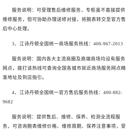
甘肃省临夏市城南街道团结路江诗丹顿售后服务中心（需提前预约）
服务说明：可受理售后维修服务，专柜虽不直接提供
甘肃省陇南市武都区人民路江诗丹顿售后服务中心（需提前预约）
维修服务，但可协助办理送修对接，将腕表转交至官方售
甘肃省平凉市崆峒区西大街江诗丹顿售后服务中心（需提前预约）
后中心处理。
甘肃省庆阳市西峰区南大街江诗丹顿售后服务中心（需提前预约）
甘肃省天水市秦州区民主路江诗丹顿售后服务中心（需提前预约）
3、江诗丹顿全国统一商场服务热线：400-967-2013
甘肃省武威市凉州区迎宾路江诗丹顿售后服务中心（需提前预约）
甘肃省张掖市甘州区民乐北路江诗丹顿售后服务中心（需提前预约）
服务说明：国内各大主流商圈及高端商场均设有服务
宁夏回族自治区固原市原州区文化街江诗丹顿售后服务中心（需提前预约）
网点，拨打该热线可查询全国各城市就近商场服务网点精
宁夏回族自治区石嘴山市大武口区贺兰山路江诗丹顿售后服务中心（需提前预约）
准地址及到店指引。
宁夏回族自治区吴忠市利通区开元大道江诗丹顿售后服务中心（需提前预约）
宁夏回族自治区银川市兴庆区新华东路97号新百中心C馆一层C1-18号商铺江诗丹顿售后服务中心（需提前预约）
4、江诗丹顿全国统一官方售后服务热线：400-882-
宁夏回族自治区中卫市沙坡头区鼓楼东街江诗丹顿售后服务中心（需提前预约）
9682
青海省果洛藏族自治州玛沁县团结路江诗丹顿售后服务中心（需提前预约）
青海省海北藏族自治州海晏县将军路江诗丹顿售后服务中心（需提前预约）
服务说明：提供售后、维修、保养、检测全流程服
青海省海东市乐都区滨河路江诗丹顿售后服务中心（需提前预约）
务，可咨询腕表维修价格、维修周期、保养注意事项，受
青海省海南藏族自治州共和县青海湖大街江诗丹顿售后服务中心（需提前预约）