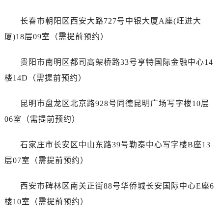
广东省韶关市武江区芙蓉新区与老城中心交汇处江诗丹顿售后服务中心（需提前预约）
长春市朝阳区西安大路727号中银大厦A座(旺进大
广东省深圳市罗湖区深南东路5001号华润大厦17层1701室江诗丹顿售后服务中心（需提前预约）
厦)18层09室（需提前预约）
广东省阳江市江城区东风一路江诗丹顿售后服务中心（需提前预约）
广东省云浮市云城区金山路江诗丹顿售后服务中心（需提前预约）
贵阳市南明区都司高架桥路33号亨特国际金融中心14
广东省湛江市赤坎区观海北路江诗丹顿售后服务中心（需提前预约）
楼14D（需提前预约）
广东省肇庆市端州区信安大道与砚都大道交汇处江诗丹顿售后服务中心（需提前预约）
广西壮族自治区百色市右江区中山二路江诗丹顿售后服务中心（需提前预约）
昆明市盘龙区北京路928号同德昆明广场写字楼10层
广西壮族自治区北海市海城区北京路江诗丹顿售后服务中心（需提前预约）
06室（需提前预约）
广西壮族自治区崇左市江州区石景林街道友谊大道与丽川路交汇处江诗丹顿售后服务中心（需提前预约）
广西壮族自治区防城港市港口区金花茶大道江诗丹顿售后服务中心（需提前预约）
石家庄市长安区中山东路39号勒泰中心写字楼B座13
广西壮族自治区贵港市港北区港城街道布山大道与仙衣路交叉口江诗丹顿售后服务中心（需提前预约）
层07室（需提前预约）
广西壮族自治区桂林市秀峰区红岭路江诗丹顿售后服务中心（需提前预约）
广西壮族自治区河池市金城江区金城江街道朝阳路江诗丹顿售后服务中心（需提前预约）
西安市碑林区南关正街88号华侨城长安国际中心E座6
广西壮族自治区贺州市八步区城东街道灵峰南路江诗丹顿售后服务中心（需提前预约）
楼10室（需提前预约）
广西壮族自治区来宾市兴宾区桂中大道江诗丹顿售后服务中心（需提前预约）
广西壮族自治区柳州市城中区中山中路江诗丹顿售后服务中心（需提前预约）