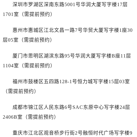
深圳市罗湖区深南东路5001号华润大厦写字楼17层
安徽省淮北市相山区淮海路江诗丹顿售后服务中心（需提前预约）
1701室（需提前预约）
安徽省淮南市田家庵区国庆中路江诗丹顿售后服务中心（需提前预约）
安徽省黄山市屯溪区黄山西路江诗丹顿售后服务中心（需提前预约）
惠州市惠城区江北文昌一路7号华贸大厦写字楼1座30
安徽省六安市金安区解放中路江诗丹顿售后服务中心（需提前预约）
层05室（需提前预约）
安徽省马鞍山市雨山区湖南西路江诗丹顿售后服务中心（需提前预约）
安徽省宿州市埇桥区人民中路江诗丹顿售后服务中心（需提前预约）
厦门市思明区湖滨东路95号华润大厦写字楼B座11层
安徽省铜陵市铜官区石城大道江诗丹顿售后服务中心（需提前预约）
1104室（需提前预约）
安徽省芜湖市镜湖区中山路步行街江诗丹顿售后服务中心（需提前预约）
安徽省宣城市宣州区叠嶂西路江诗丹顿售后服务中心（需提前预约）
福州市鼓楼区五四路128-1号恒力城写字楼15层03室
福建省龙岩市新罗区九一南路江诗丹顿售后服务中心（需提前预约）
（需提前预约）
福建省南平市建阳区人民西路江诗丹顿售后服务中心（需提前预约）
福建省宁德市蕉城区天湖东路江诗丹顿售后服务中心（需提前预约）
成都市锦江区人民东路6号SAC东原中心写字楼24层
福建省莆田市城厢区霞林街道荔华东大道江诗丹顿售后服务中心（需提前预约）
2406B室（需提前预约）
福建省三明市三元区东乾二路江诗丹顿售后服务中心（需提前预约）
福建省漳州市龙文区步港路江诗丹顿售后服务中心（需提前预约）
重庆市江北区观音桥步行街2号融恒时代广场写字楼9
江苏省常州市新北区龙锦路1590号现代传媒中心5号楼10层1008室江诗丹顿售后服务中心（需提前预约）