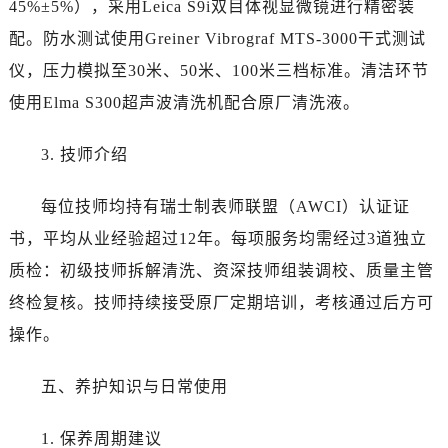
45%±5%），采用Leica S9i双目体视显微镜进行精密装
四川省绵阳市涪城区翠花街江诗丹顿售后服务中心（需提前预约）
配。防水测试使用Greiner Vibrograf MTS-3000干式测试
四川省南充市高坪区江东大道江诗丹顿售后服务中心（需提前预约）
仪，压力模拟至30米、50米、100米三档标准。清洁环节
四川省内江市东兴区汉安大道江诗丹顿售后服务中心（需提前预约）
使用Elma S300超声波清洗机配合原厂清洗液。
四川省攀枝花市东区三线大道北段江诗丹顿售后服务中心（需提前预约）
四川省遂宁市船山区香林南路江诗丹顿售后服务中心（需提前预约）
3. 技师介绍
四川省雅安市雨城区熊猫大道江诗丹顿售后服务中心（需提前预约）
四川省宜宾市翠屏区长翠路江诗丹顿售后服务中心（需提前预约）
每位技师均持有瑞士制表师联盟（AWCI）认证证
四川省资阳市雁江区滨江大道一段与和平南路江诗丹顿售后服务中心（需提前预约）
书，平均从业经验超过12年。每项服务均需经过3道独立
四川省自贡市自流井区华商北路江诗丹顿售后服务中心（需提前预约）
质检：初级技师拆解清洗、资深技师组装调校、质量主管
西藏自治区阿里地区噶尔县北京西路江诗丹顿售后服务中心（需提前预约）
西藏自治区昌都市卡若区昌都西路江诗丹顿售后服务中心（需提前预约）
终检复核。技师持续接受原厂定期培训，考核通过后方可
西藏自治区拉萨市城关区北京中路江诗丹顿售后服务中心（需提前预约）
操作。
西藏自治区林芝市巴宜区广东路江诗丹顿售后服务中心（需提前预约）
西藏自治区那曲市色尼区浙江西路江诗丹顿售后服务中心（需提前预约）
五、养护知识与日常使用
西藏自治区日喀则市桑珠孜区上海中路江诗丹顿售后服务中心（需提前预约）
1. 保养周期建议
西藏自治区山南市乃东区湖北大道江诗丹顿售后服务中心（需提前预约）