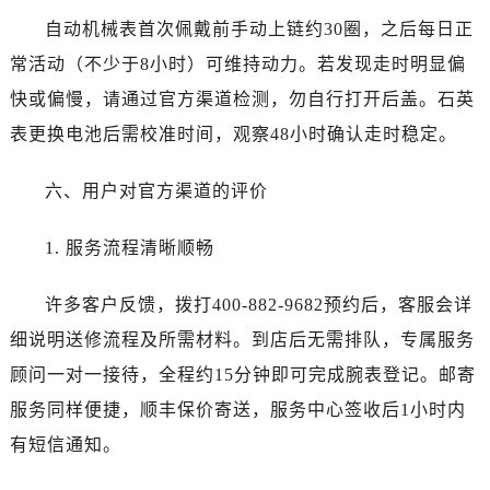
新疆维吾尔自治区乌鲁木齐市天山区红山路26号时代广场（CCMALL）C座17层17-B江诗丹顿售后服务中心（需提前预约）
自动机械表首次佩戴前手动上链约30圈，之后每日正
浙江省温州市鹿城区锦绣路1067号置信广场10层1015室江诗丹顿售后服务中心（需提前预约）
常活动（不少于8小时）可维持动力。若发现走时明显偏
黑龙江省哈尔滨市道里区友谊西路600号富力中心T2座写字楼29层03室室江诗丹顿售后服务中心（需提前预约）
快或偏慢，请通过官方渠道检测，勿自行打开后盖。石英
辽宁省大连市中山区人民路15号国际金融大厦7层G室江诗丹顿售后服务中心（需提前预约）
表更换电池后需校准时间，观察48小时确认走时稳定。
广东省佛山市禅城区季华五路57号万科金融中心C座12层1205室江诗丹顿售后服务中心（需提前预约）
广东省东莞市东城街道鸿福东路1号民盈国贸中心T1写字楼9层907室江诗丹顿售后服务中心（需提前预约）
六、用户对官方渠道的评价
江苏省无锡市梁溪区人民中路139号恒隆广场写字楼1座11层1104室江诗丹顿售后服务中心（需提前预约）
江苏省南通市崇川区工农路57号圆融广场写字楼16层1603室江诗丹顿售后服务中心（需提前预约）
1. 服务流程清晰顺畅
江苏省苏州市苏州工业园区 星港街199号苏州中心办公楼C座22层08室江诗丹顿售后服务中心（需提前预约）
湖北省武汉市江汉区解放大道686号世界贸易大厦38层09室江诗丹顿售后服务中心（需提前预约）
许多客户反馈，拨打400-882-9682预约后，客服会详
广西省南宁市青秀区金湖路59号地王大厦12楼1224室江诗丹顿售后服务中心（需提前预约）
细说明送修流程及所需材料。到店后无需排队，专属服务
安徽省合肥市蜀山区潜山路111号万象城华润大厦B座12楼03室江诗丹顿售后服务中心（需提前预约）
顾问一对一接待，全程约15分钟即可完成腕表登记。邮寄
福建省泉州市丰泽区宝洲路729号浦西万达中心写字楼A座7楼709室江诗丹顿售后服务中心（需提前预约）
服务同样便捷，顺丰保价寄送，服务中心签收后1小时内
山东省青岛市南区山东路6号华润大厦B座22层04室江诗丹顿售后服务中心（需提前预约）
有短信通知。
山东省烟台市芝罘区胜利路139号万达金融中心A座907室江诗丹顿售后服务中心（需提前预约）
吉林省长春市朝阳区西安大路727号中银大厦A座(旺进大厦)18层09室江诗丹顿售后服务中心（需提前预约）