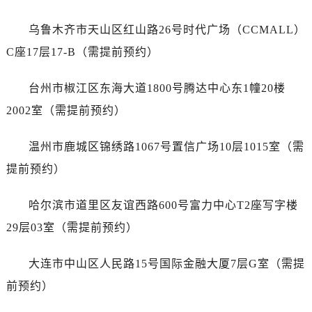
江西省上饶市信州区滨江西路江诗丹顿售后服务中心（需提前预约）
乌鲁木齐市天山区红山路26号时代广场（CCMALL）
江西省新余市渝水区北湖西路江诗丹顿售后服务中心（需提前预约）
C座17层17-B（需提前预约）
江西省宜春市袁州区中山中路江诗丹顿售后服务中心（需提前预约）
江西省鹰潭市月湖区胜利东路江诗丹顿售后服务中心（需提前预约）
台州市椒江区东海大道1800号腾达中心东1幢20楼
山东省德州市德城区东风中路江诗丹顿售后服务中心（需提前预约）
2002室（需提前预约）
山东省东营市东营区济南路江诗丹顿售后服务中心（需提前预约）
山东省济南市历下区经十路11111号华润中心写字楼（万象城）15层1508室江诗丹顿售后服务中心（需提前预约）
温州市鹿城区锦绣路1067号置信广场10层1015室（需
山东省济宁市任城区太白楼路江诗丹顿售后服务中心（需提前预约）
提前预约）
山东省莱芜市文化南路8号银座商城名表维修一楼名表维修江诗丹顿售后服务中心（需提前预约）
山东省临沂市兰山区解放路江诗丹顿售后服务中心（需提前预约）
哈尔滨市道里区友谊西路600号富力中心T2座写字楼
山东省日照市东港区烟台路江诗丹顿售后服务中心（需提前预约）
29层03室（需提前预约）
山东省泰安市泰山区财源街道泰山大街江诗丹顿售后服务中心（需提前预约）
山东省威海市环翠区新威海路89号振华商厦一楼名表维修江诗丹顿售后服务中心（需提前预约）
大连市中山区人民路15号国际金融大厦7层G室（需提
山东省潍坊市奎文区东风东街江诗丹顿售后服务中心（需提前预约）
前预约）
山东省枣庄市滕州市北辛路与善国路交叉口江诗丹顿售后服务中心（需提前预约）
山东省淄博市张店区金晶大道江诗丹顿售后服务中心（需提前预约）