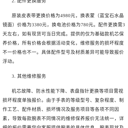
2. 配件更换服务
新疆维吾尔自治区阿勒泰市解放路江诗丹顿售后服务中心（需提前预约）
新疆维吾尔自治区阿图什市光明路江诗丹顿售后服务中心（需提前预约）
原装皮表带更换价格为4980元，换表蒙（蓝宝石水晶
新疆维吾尔自治区白杨市军垦路江诗丹顿售后服务中心（需提前预约）
镜面）价格为3380元，换电池价格为780元。配件更换需3
新疆维吾尔自治区北屯市团结路江诗丹顿售后服务中心（需提前预约）
天左右，如有现货可当日完成。提供的仅为基础款机芯保
新疆维吾尔自治区博乐市博乐市北京路江诗丹顿售后服务中心（需提前预约）
养价格，所有价格会根据活动变化，维修服务的损坏程度
新疆维吾尔自治区昌吉市延安北路江诗丹顿售后服务中心（需提前预约）
不一价格也不一。具体配件型号及材质差异可能导致报价
新疆维吾尔自治区阜康市博峰路江诗丹顿售后服务中心（需提前预约）
浮动。
新疆维吾尔自治区哈密市伊州区建国北路江诗丹顿售后服务中心（需提前预约）
新疆维吾尔自治区和田市和田市北京西路江诗丹顿售后服务中心（需提前预约）
3. 其他维修服务
新疆维吾尔自治区胡杨河市胡杨河市胡杨路江诗丹顿售后服务中心（需提前预约）
新疆维吾尔自治区霍尔果斯市亚欧北路江诗丹顿售后服务中心（需提前预约）
机芯故障、防水性能下降、表盘指针更换等项目需视
新疆维吾尔自治区喀什市解放北路江诗丹顿售后服务中心（需提前预约）
损坏程度单独报价。由于手表的等级型号、复杂程度、制
新疆维吾尔自治区可克达拉市幸福路江诗丹顿售后服务中心（需提前预约）
作工艺、配件材质、损坏情况及服务项目等各项不同因
新疆维吾尔自治区克拉玛依市克拉玛依区友谊路江诗丹顿售后服务中心（需提前预约）
新疆维吾尔自治区库车市库车市文化东路江诗丹顿售后服务中心（需提前预约）
素，导致每款腕表不同情况的维修保养报价无法统一，详
新疆维吾尔自治区库尔勒市库尔勒市人民东路江诗丹顿售后服务中心（需提前预约）
细的报价需要您向客服提供腕表的具体信息、腕表现状及