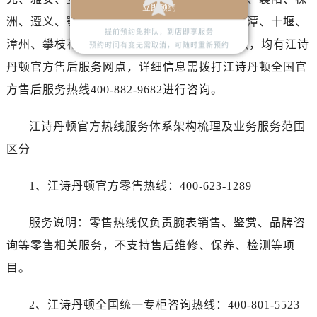
立即预约
湖南省娄底市娄星区长青街江诗丹顿售后服务中心（需提前预约）
洲、遵义、鄂尔多斯、阳泉、昆山、黄石、湘潭、十堰、
湖南省邵阳市双清区东风路江诗丹顿售后服务中心（需提前预约）
提前预约免排队，到店即享服务
漳州、攀枝花、香港、台北等，共计360+网点，均有江诗
预约时间有变无需取消，可随时重新预约
湖南省湘潭市雨湖区莲城大道江诗丹顿售后服务中心（需提前预约）
丹顿官方售后服务网点，详细信息需拨打江诗丹顿全国官
湖南省益阳市赫山区桃花仑路江诗丹顿售后服务中心（需提前预约）
方售后服务热线400-882-9682进行咨询。
湖南省永州市冷水滩区永州大道与中兴路交叉口江诗丹顿售后服务中心（需提前预约）
湖南省岳阳市岳阳楼区东茅岭路江诗丹顿售后服务中心（需提前预约）
江诗丹顿官方热线服务体系架构梳理及业务服务范围
湖南省张家界市永定区解放路江诗丹顿售后服务中心（需提前预约）
区分
湖南省长沙市芙蓉区建湘路393号世茂环球金融中心写字楼10层1013室江诗丹顿售后服务中心（需提前预约）
湖南省株洲市芦淞区建设南路江诗丹顿售后服务中心（需提前预约）
1、江诗丹顿官方零售热线：400-623-1289
甘肃省白银市白银区北京路江诗丹顿售后服务中心（需提前预约）
甘肃省定西市安定区解放路江诗丹顿售后服务中心（需提前预约）
服务说明：零售热线仅负责腕表销售、鉴赏、品牌咨
甘肃省敦煌市沙州镇阳关中路江诗丹顿售后服务中心（需提前预约）
询等零售相关服务，不支持售后维修、保养、检测等项
甘肃省合作市人民街江诗丹顿售后服务中心（需提前预约）
目。
甘肃省嘉峪关市雄关区新华中路江诗丹顿售后服务中心（需提前预约）
甘肃省金昌市金川区北京路江诗丹顿售后服务中心（需提前预约）
2、江诗丹顿全国统一专柜咨询热线：400-801-5523
甘肃省酒泉市肃州区西大街江诗丹顿售后服务中心（需提前预约）