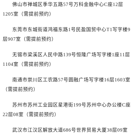
佛山市禅城区季华五路57号万科金融中心C座12层
上海市黄浦区南京东路299号宏伊国际广场写字楼8层806室江诗丹顿售后服务中心（需提前预约）
1205室（需提前预约）
上海市徐汇区虹桥路3号港汇中心2座37层3705室江诗丹顿售后服务中心（需提前预约）
浙江省杭州市上城区钱江路1366号华润大厦A座5层503-5室江诗丹顿售后服务中心（需提前预约）
东莞市东城街道鸿福东路1号民盈国贸中心T1写字楼9
浙江省湖州市吴兴区劳动路江诗丹顿售后服务中心（需提前预约）
层907室（需提前预约）
浙江省嘉兴市南湖区广益路705号嘉兴世界贸易中心A座13层1304室江诗丹顿售后服务中心（需提前预约）
浙江省金华市金东区东市南街777号金华万达广场4号楼22楼2209室江诗丹顿售后服务中心（需提前预约）
无锡市梁溪区人民中路139号恒隆广场写字楼1座11层
浙江省丽水市莲都区解放街江诗丹顿售后服务中心（需提前预约）
1104室（需提前预约）
浙江省宁波市江北区大闸南路500号来福士广场办公楼20层2009室江诗丹顿售后服务中心（需提前预约）
浙江省衢州市柯城区上街江诗丹顿售后服务中心（需提前预约）
南通市崇川区工农路57号圆融广场写字楼16层1603室
浙江省绍兴市越城区胜利东路379号世茂天际中心写字楼8层805室江诗丹顿售后服务中心（需提前预约）
（需提前预约）
浙江省舟山市定海区解放东路江诗丹顿售后服务中心（需提前预约）
澳门特别行政区大堂区议事亭前地（新马路）江诗丹顿售后服务中心（需提前预约）
苏州市苏州工业园区星港街199号苏州中心办公楼C座
澳门特别行政区风顺堂区南湾大马路江诗丹顿售后服务中心（需提前预约）
22层08室（需提前预约）
澳门特别行政区花地玛堂区关闸广场江诗丹顿售后服务中心（需提前预约）
澳门特别行政区花王堂区大三巴商圈江诗丹顿售后服务中心（需提前预约）
武汉市江汉区解放大道686号世界贸易大厦38层09室
澳门特别行政区嘉模堂区官也街江诗丹顿售后服务中心（需提前预约）