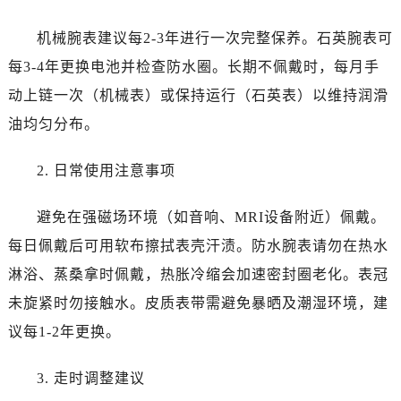
云南省保山市隆阳区正阳路江诗丹顿售后服务中心（需提前预约）
机械腕表建议每2-3年进行一次完整保养。石英腕表可
云南省楚雄彝族自治州楚雄市鹿城南路江诗丹顿售后服务中心（需提前预约）
每3-4年更换电池并检查防水圈。长期不佩戴时，每月手
云南省大理白族自治州大理市建设路江诗丹顿售后服务中心（需提前预约）
云南省德宏傣族景颇族自治州芒市团结大街江诗丹顿售后服务中心（需提前预约）
动上链一次（机械表）或保持运行（石英表）以维持润滑
云南省迪庆藏族自治州香格里拉市长征大道江诗丹顿售后服务中心（需提前预约）
油均匀分布。
云南省红河哈尼族彝族自治州蒙自市天马路江诗丹顿售后服务中心（需提前预约）
云南省丽江市古城区七星街江诗丹顿售后服务中心（需提前预约）
2. 日常使用注意事项
云南省临沧市临翔区世纪路江诗丹顿售后服务中心（需提前预约）
避免在强磁场环境（如音响、MRI设备附近）佩戴。
云南省怒江傈僳族自治州泸水市人民路江诗丹顿售后服务中心（需提前预约）
云南省普洱市思茅区振兴大道江诗丹顿售后服务中心（需提前预约）
每日佩戴后可用软布擦拭表壳汗渍。防水腕表请勿在热水
云南省曲靖市麒麟区学府路江诗丹顿售后服务中心（需提前预约）
淋浴、蒸桑拿时佩戴，热胀冷缩会加速密封圈老化。表冠
云南省文山壮族苗族自治州文山市东风路江诗丹顿售后服务中心（需提前预约）
未旋紧时勿接触水。皮质表带需避免暴晒及潮湿环境，建
云南省西双版纳傣族自治州景洪市宣慰大道江诗丹顿售后服务中心（需提前预约）
议每1-2年更换。
云南省玉溪市红塔区南北大街江诗丹顿售后服务中心（需提前预约）
云南省昭通市昭阳区青年路江诗丹顿售后服务中心（需提前预约）
3. 走时调整建议
重庆市江北区观音桥步行街2号融恒时代广场9层902室江诗丹顿售后服务中心（需提前预约）