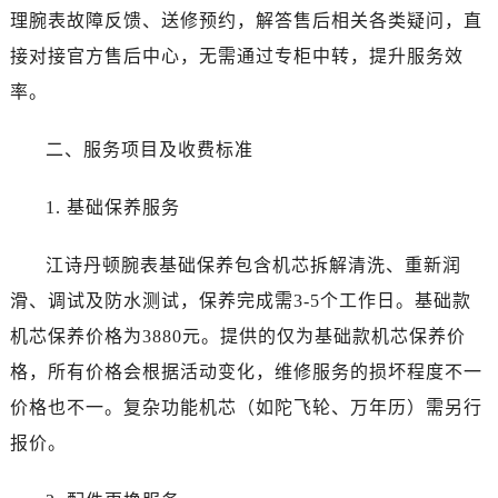
理腕表故障反馈、送修预约，解答售后相关各类疑问，直
青海省海西蒙古族藏族自治州德令哈市柴达木路江诗丹顿售后服务中心（需提前预约）
青海省黄南藏族自治州同仁市德合隆路江诗丹顿售后服务中心（需提前预约）
接对接官方售后中心，无需通过专柜中转，提升服务效
青海省西宁市城西区海湖新区西关大道江诗丹顿售后服务中心（需提前预约）
率。
青海省玉树藏族自治州结古镇胜利路江诗丹顿售后服务中心（需提前预约）
陕西省安康市汉滨区金州路江诗丹顿售后服务中心（需提前预约）
二、服务项目及收费标准
陕西省宝鸡市渭滨区经二路江诗丹顿售后服务中心（需提前预约）
1. 基础保养服务
陕西省汉中市汉台区北大街江诗丹顿售后服务中心（需提前预约）
陕西省商洛市商州区州城街江诗丹顿售后服务中心（需提前预约）
江诗丹顿腕表基础保养包含机芯拆解清洗、重新润
陕西省铜川市王益区红旗街江诗丹顿售后服务中心（需提前预约）
滑、调试及防水测试，保养完成需3-5个工作日。基础款
陕西省渭南市临渭区东风大街江诗丹顿售后服务中心（需提前预约）
陕西省咸阳市秦都区沣西新城统一西路与白马河路交汇处江诗丹顿售后服务中心（需提前预约）
机芯保养价格为3880元。提供的仅为基础款机芯保养价
陕西省延安市宝塔区中心街江诗丹顿售后服务中心（需提前预约）
格，所有价格会根据活动变化，维修服务的损坏程度不一
陕西省榆林市榆阳区长兴路江诗丹顿售后服务中心（需提前预约）
价格也不一。复杂功能机芯（如陀飞轮、万年历）需另行
新疆维吾尔自治区阿克苏市东大街江诗丹顿售后服务中心（需提前预约）
报价。
新疆维吾尔自治区阿拉尔市胜利大道江诗丹顿售后服务中心（需提前预约）
新疆维吾尔自治区阿拉山口市友好路江诗丹顿售后服务中心（需提前预约）