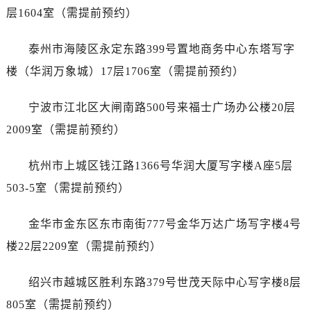
层1604室（需提前预约）
北京市朝阳区建国门外大街甲6号华熙国际中心D座11层1102室江诗丹顿售后服务中心（需提前预约）
北京市东城区东长安街1号王府井东方广场W3座6层602室江诗丹顿售后服务中心（需提前预约）
泰州市海陵区永定东路399号置地商务中心东塔写字
河北省保定市竞秀区朝阳北大街北国先天下江诗丹顿售后服务中心（需提前预约）
楼（华润万象城）17层1706室（需提前预约）
内蒙古自治区阿拉善盟市左旗土尔扈特大街江诗丹顿售后服务中心（需提前预约）
内蒙古自治区巴彦淖尔市临河区新华街江诗丹顿售后服务中心（需提前预约）
宁波市江北区大闸南路500号来福士广场办公楼20层
内蒙古自治区包头市青山区幸福路甲3号王府井百货名表维修江诗丹顿售后服务中心（需提前预约）
2009室（需提前预约）
内蒙古自治区赤峰市红山区哈达街江诗丹顿售后服务中心（需提前预约）
内蒙古自治区鄂尔多斯市东胜区伊金霍洛街江诗丹顿售后服务中心（需提前预约）
杭州市上城区钱江路1366号华润大厦写字楼A座5层
内蒙古自治区呼伦贝尔市海拉尔区中央街江诗丹顿售后服务中心（需提前预约）
503-5室（需提前预约）
内蒙古自治区通辽市科尔沁区明仁大街江诗丹顿售后服务中心（需提前预约）
内蒙古自治区乌海市海勃湾区人民南路江诗丹顿售后服务中心（需提前预约）
金华市金东区东市南街777号金华万达广场写字楼4号
内蒙古自治区乌兰察布市集宁区恩和大街江诗丹顿售后服务中心（需提前预约）
楼22层2209室（需提前预约）
内蒙古自治区锡林郭勒盟市锡林浩特市光明街与额尔敦路交叉口江诗丹顿售后服务中心（需提前预约）
内蒙古自治区兴安盟市乌兰浩特市兴安大街江诗丹顿售后服务中心（需提前预约）
绍兴市越城区胜利东路379号世茂天际中心写字楼8层
山西省大同市平城区迎宾街江诗丹顿售后服务中心（需提前预约）
805室（需提前预约）
山西省晋城市城区黄华街江诗丹顿售后服务中心（需提前预约）