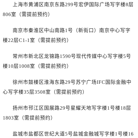
上海市黄浦区南京东路299号宏伊国际广场写字楼8层
吉林省通化市东昌区环通乡江南大街江诗丹顿售后服务中心（需提前预约）
806室（需提前预约）
吉林省延边市延吉市解放路江诗丹顿售后服务中心（需提前预约）
辽宁省鞍山市铁东区站前街江诗丹顿售后服务中心（需提前预约）
南京市秦淮区中山南路1号（新街口）南京中心写字
辽宁省本溪市平山区胜利路江诗丹顿售后服务中心（需提前预约）
楼22层C1-1室（需提前预约）
辽宁省朝阳市双塔区新华路江诗丹顿售后服务中心（需提前预约）
辽宁省丹东市振兴区七经街江诗丹顿售后服务中心（需提前预约）
常州市新北区龙锦路1590号现代传媒中心写字楼5号
辽宁省抚顺市新抚区东一路江诗丹顿售后服务中心（需提前预约）
楼10层1008室（需提前预约）
辽宁省阜新市海州区解放大街江诗丹顿售后服务中心（需提前预约）
辽宁省葫芦岛市连山区中央路江诗丹顿售后服务中心（需提前预约）
徐州市鼓楼区淮海东路29号苏宁广场IFC国际金融中
辽宁省锦州市古塔区中央大街江诗丹顿售后服务中心（需提前预约）
心写字楼35层3508室（需提前预约）
辽宁省辽阳市白塔区新运大街江诗丹顿售后服务中心（需提前预约）
辽宁省盘锦市兴隆台区石油大街江诗丹顿售后服务中心（需提前预约）
扬州市邗江区国展路29号星耀天地写字楼1号楼18层
辽宁省铁岭市银州区南马路江诗丹顿售后服务中心（需提前预约）
1803室（需提前预约）
辽宁省营口市站前区市府路与渤海大街交叉口江诗丹顿售后服务中心（需提前预约）
辽宁省沈阳市沈河区中街路137号亨得利名表维修授权店1楼江诗丹顿售后服务中心（需提前预约）
盐城市盐都区世纪大道5号盐城金融城写字楼1号楼16
辽宁省沈阳市沈河区中街路83号亨得利名表维修授权店1楼江诗丹顿售后服务中心（需提前预约）