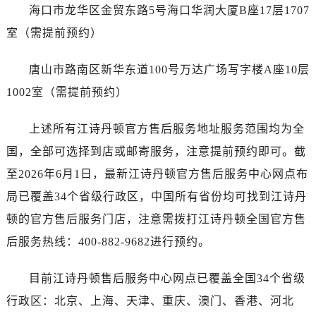
海口市龙华区金贸东路5号海口华润大厦B座17层1707
广西壮族自治区钦州市钦南区金海湾东大街江诗丹顿售后服务中心（需提前预约）
室（需提前预约）
广西壮族自治区梧州市万秀区龙湖镇高旺路江诗丹顿售后服务中心（需提前预约）
广西壮族自治区玉林市玉州区金玉路江诗丹顿售后服务中心（需提前预约）
唐山市路南区新华东道100号万达广场写字楼A座10层
海南省儋州市儋州市那大镇兰洋北路江诗丹顿售后服务中心（需提前预约）
1002室（需提前预约）
海南省东方市八所镇解放西路江诗丹顿售后服务中心（需提前预约）
海南省琼海市嘉积镇东风路江诗丹顿售后服务中心（需提前预约）
上述所有江诗丹顿官方售后服务地址服务范围均为全
海南省三沙市西沙区西沙群岛永兴岛北京路江诗丹顿售后服务中心（需提前预约）
国，全部可选择到店或邮寄服务，注意提前预约即可。截
海南省三亚市吉阳区迎宾路江诗丹顿售后服务中心（需提前预约）
海南省万宁市万城镇解放路江诗丹顿售后服务中心（需提前预约）
至2026年6月1日，最新江诗丹顿官方售后服务中心网点布
海南省文昌市文城镇教育东路江诗丹顿售后服务中心（需提前预约）
局已覆盖34个省级行政区，中国所有省份均可找到江诗丹
海南省五指山市通什镇三月三大道江诗丹顿售后服务中心（需提前预约）
顿的官方售后服务门店，注意需拨打江诗丹顿全国官方售
香港特别行政区尖沙咀区油尖旺区广东道江诗丹顿售后服务中心（需提前预约）
后服务热线：400-882-9682进行预约。
香港特别行政区金钟区中西区金钟道江诗丹顿售后服务中心（需提前预约）
香港特别行政区九龙区油尖旺区弥敦道江诗丹顿售后服务中心（需提前预约）
目前江诗丹顿售后服务中心网点已覆盖全国34个省级
香港特别行政区铜锣湾区湾仔区轩尼诗道江诗丹顿售后服务中心（需提前预约）
行政区：北京、上海、天津、重庆、澳门、香港、河北
河南省安阳市文峰区解放大道江诗丹顿售后服务中心（需提前预约）