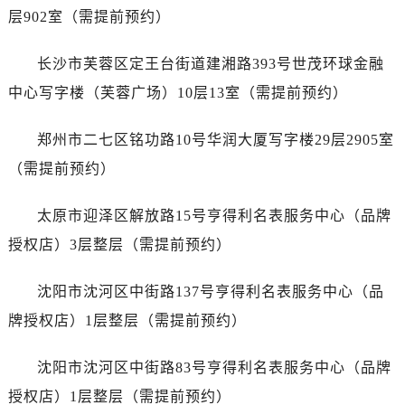
层902室（需提前预约）
江苏省淮安市清江浦区淮海北路江诗丹顿售后服务中心（需提前预约）
江苏省连云港市海州区通灌北路江诗丹顿售后服务中心（需提前预约）
长沙市芙蓉区定王台街道建湘路393号世茂环球金融
江苏省南京市秦淮区中山南路1号南京中心22层22-C1-C3室江诗丹顿售后服务中心（需提前预约）
中心写字楼（芙蓉广场）10层13室（需提前预约）
江苏省宿迁市宿城区西湖路江诗丹顿售后服务中心（需提前预约）
江苏省泰州市海陵区永定东路399号置地商务中心东塔（华润万象城）17层1706室江诗丹顿售后服务中心（需提前预约）
郑州市二七区铭功路10号华润大厦写字楼29层2905室
江苏省徐州市鼓楼区淮海东路29号苏宁广场IFC国际金融中心35层3508室江诗丹顿售后服务中心（需提前预约）
（需提前预约）
江苏省盐城市盐都区世纪大道5号盐城金融城写字楼1号楼16层1604室江诗丹顿售后服务中心（需提前预约）
江苏省扬州市邗江区国展路29号星耀天地写字楼1号楼18层1803室江诗丹顿售后服务中心（需提前预约）
太原市迎泽区解放路15号亨得利名表服务中心（品牌
江苏省镇江市京口区中山东路江诗丹顿售后服务中心（需提前预约）
授权店）3层整层（需提前预约）
江西省抚州市临川区赣东大道江诗丹顿售后服务中心（需提前预约）
江西省赣州市章贡区文清路江诗丹顿售后服务中心（需提前预约）
沈阳市沈河区中街路137号亨得利名表服务中心（品
江西省吉安市吉州区井冈山大道江诗丹顿售后服务中心（需提前预约）
牌授权店）1层整层（需提前预约）
江西省景德镇市珠山区珠山中路江诗丹顿售后服务中心（需提前预约）
江西省九江市浔阳区浔阳路江诗丹顿售后服务中心（需提前预约）
沈阳市沈河区中街路83号亨得利名表服务中心（品牌
江西省南昌市红谷滩新区红谷中大道998号绿地双子塔（中央广场）A1座办公楼14层1407室江诗丹顿售后服务中心（需提前预约）
授权店）1层整层（需提前预约）
江西省萍乡市安源区萍安北大道与康庄路交叉口江诗丹顿售后服务中心（需提前预约）