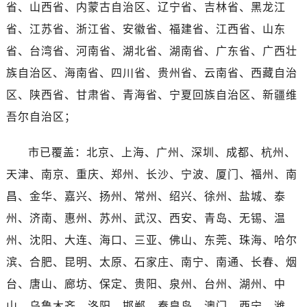
省、山西省、内蒙古自治区、辽宁省、吉林省、黑龙江
河南省鹤壁市淇滨区九州路江诗丹顿售后服务中心（需提前预约）
省、江苏省、浙江省、安徽省、福建省、江西省、山东
河南省济源市沁园街道济水大道江诗丹顿售后服务中心（需提前预约）
省、台湾省、河南省、湖北省、湖南省、广东省、广西壮
河南省焦作市解放区解放路江诗丹顿售后服务中心（需提前预约）
河南省开封市鼓楼区中山路江诗丹顿售后服务中心（需提前预约）
族自治区、海南省、四川省、贵州省、云南省、西藏自治
河南省洛阳市西工区中州中路与解放路交叉口江诗丹顿售后服务中心（需提前预约）
区、陕西省、甘肃省、青海省、宁夏回族自治区、新疆维
河南省漯河市源汇区交通路江诗丹顿售后服务中心（需提前预约）
吾尔自治区；
河南省南阳市宛城区范蠡东路与南都路交叉口江诗丹顿售后服务中心（需提前预约）
河南省平顶山市卫东区建设路江诗丹顿售后服务中心（需提前预约）
市已覆盖：北京、上海、广州、深圳、成都、杭州、
河南省濮阳市大华龙区开州路绿城路交叉口江诗丹顿售后服务中心（需提前预约）
天津、南京、重庆、郑州、长沙、宁波、厦门、福州、南
河南省三门峡市湖滨区和平路江诗丹顿售后服务中心（需提前预约）
昌、金华、嘉兴、扬州、常州、绍兴、徐州、盐城、泰
河南省商丘市梁园区神火大道江诗丹顿售后服务中心（需提前预约）
州、济南、惠州、苏州、武汉、西安、青岛、无锡、温
河南省新乡市红旗区人民路江诗丹顿售后服务中心（需提前预约）
州、沈阳、大连、海口、三亚、佛山、东莞、珠海、哈尔
河南省信阳市浉河区东方红大道江诗丹顿售后服务中心（需提前预约）
滨、合肥、昆明、太原、石家庄、南宁、南通、长春、烟
河南省许昌市魏都区建安大道与八龙路交叉口江诗丹顿售后服务中心（需提前预约）
河南省郑州市二七区民主路10号华润大厦29层2905室江诗丹顿售后服务中心（需提前预约）
台、唐山、廊坊、保定、贵阳、泉州、台州、湖州、中
河南省周口市川汇区七一路江诗丹顿售后服务中心（需提前预约）
山、乌鲁木齐、洛阳、邯郸、秦皇岛、澳门、西宁、潍