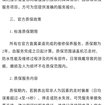
新疆维吾尔自治区奎屯市团结西街江诗丹顿售后服务中心（需提前预约）
服务项目，方可为您提供准确的服务报价。
新疆维吾尔自治区昆玉市昆泉街江诗丹顿售后服务中心（需提前预约）
新疆维吾尔自治区沙湾市三道河子镇世纪大道南路江诗丹顿售后服务中心（需提前预约）
三、官方质保政策
新疆维吾尔自治区石河子市北二路江诗丹顿售后服务中心（需提前预约）
新疆维吾尔自治区双河市光明路江诗丹顿售后服务中心（需提前预约）
1. 标准质保期限
新疆维吾尔自治区塔城市塔城地区闻琴路江诗丹顿售后服务中心（需提前预约）
所有在官方直属渠道完成的维修保养服务，质保期为
新疆维吾尔自治区铁门关市兴疆路江诗丹顿售后服务中心（需提前预约）
新疆维吾尔自治区图木舒克市图木舒克市中兴街江诗丹顿售后服务中心（需提前预约）
2年，自服务完成之日起计算。质保范围涵盖机芯走时、
新疆维吾尔自治区吐鲁番市高昌区文化中路文化中路江诗丹顿售后服务中心（需提前预约）
防水性能及维修过程涉及的所有部件。日常佩戴导致的划
新疆维吾尔自治区乌苏市乌鲁木齐北路江诗丹顿售后服务中心（需提前预约）
痕、磨损及人为损坏不在质保范围内。
新疆维吾尔自治区五家渠市长征西街江诗丹顿售后服务中心（需提前预约）
新疆维吾尔自治区新星市东风路江诗丹顿售后服务中心（需提前预约）
2. 质保服务内容
新疆维吾尔自治区伊宁市解放西路江诗丹顿售后服务中心（需提前预约）
贵州省安顺市西秀区中华南路江诗丹顿售后服务中心（需提前预约）
质保期内，若腕表出现非人为因素的走时偏差（日均
贵州省毕节市七星关区松山路江诗丹顿售后服务中心（需提前预约）
误差超过-4至+6秒）、停走或防水失效，可凭服务单据免
贵州省六盘水市钟山区钟山大道江诗丹顿售后服务中心（需提前预约）