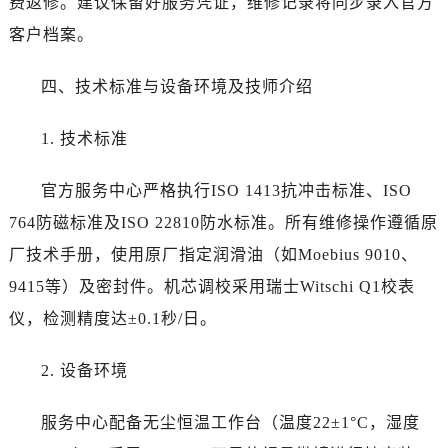
费返修。建议保留好服务凭证，维修记录将同步录入官方
贵州省黔东南苗族侗族自治州凯里市北京西路江诗丹顿售后服务中心（需提前预约）
客户档案。
贵州省黔西南布依族苗族自治州兴义市大道与桔香路交汇处江诗丹顿售后服务中心（需提前预约）
贵州省铜仁市碧江区民主路江诗丹顿售后服务中心（需提前预约）
四、技术标准与设备环境及技师介绍
贵州省遵义市红花岗区共青大道与嵩山路交叉口江诗丹顿售后服务中心（需提前预约）
四川省阿坝州市马尔康市团结街江诗丹顿售后服务中心（需提前预约）
1. 技术标准
四川省巴中市巴州区江北大道江诗丹顿售后服务中心（需提前预约）
四川省成都市锦江区人民东路6号SAC东原中心24层2406B室江诗丹顿售后服务中心（需提前预约）
官方服务中心严格执行ISO 1413抗冲击标准、ISO
四川省达州市通川区中心广场、老车坝江诗丹顿售后服务中心（需提前预约）
764防磁标准及ISO 22810防水标准。所有维修操作遵循原
四川省德阳市旌阳区长江西路、南街江诗丹顿售后服务中心（需提前预约）
厂技术手册，使用原厂指定润滑油（如Moebius 9010、
四川省甘孜州市康定市情歌广场、箭炉街江诗丹顿售后服务中心（需提前预约）
9415等）及密封件。机芯调校采用瑞士Witschi Q1校表
四川省广安市广安区建安南路江诗丹顿售后服务中心（需提前预约）
仪，检测精度达±0.1秒/日。
四川省广元市利州区老城南北街、东大街江诗丹顿售后服务中心（需提前预约）
四川省乐山市市中区嘉定中路江诗丹顿售后服务中心（需提前预约）
2. 设备环境
四川省凉山州市西昌市大巷口下街江诗丹顿售后服务中心（需提前预约）
四川省泸州市江阳区治平路江诗丹顿售后服务中心（需提前预约）
服务中心配备无尘恒温工作台（温度22±1°C，湿度
四川省眉山市东坡区三苏路江诗丹顿售后服务中心（需提前预约）