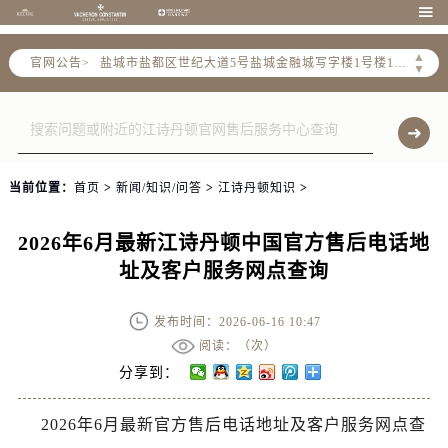

扬州市邗江区国展路29号星耀天地写字楼1号楼18层1803室（需提前预约）
盐城市盐都区世纪大道5号盐城金融城写字楼1号楼16层1604室（需提前预约）
▲
官网公告>
▼
泰州市海陵区永定东路399号置地商务中心东塔写字楼（华润万象城）17层1706室（需提前预约）
宁波市江北区大闸南路500号来福士广场办公楼20层2009室（需提前预约）
杭州市上城区钱江路1366号华润大厦写字楼A座5层503-5室（需提前预约）
金华市金东区东市南街777号金华万达广场写字楼4号楼22层2209室（需提前预约）
绍兴市越城区胜利东路379号世茂天际中心写字楼8层805室（需提前预约）
当前位置：
首页
>
新闻/知识/问答
>
江诗丹顿知识
>
嘉兴市南湖区广益路705号嘉兴世界贸易中心写字楼A座13层1304室（需提前预约）
2026年6月最新江诗丹顿中国官方售后电话地
南昌市红谷滩新区红谷中大道998号绿地双子塔（中央广场）A1座办公楼14层07室（需提前预约）
址及客户服务网点查询
济南市历下区经十路11111号华润中心写字楼（万象城）15层1508室（需提前预约）
广州市天河区天河路230号万菱汇国际中心写字楼A塔7层704室（需提前预约）
发布时间：2026-06-16 10:47
广州市越秀区环市东路371-375号世界贸易中心大厦南塔写字楼15层07室（需提前预约）
阅读：（
次）
深圳市罗湖区深南东路5001号华润大厦写字楼17层1701室（需提前预约）
分享到：
惠州市惠城区江北文昌一路7号华贸大厦写字楼1座30层05室（需提前预约）
厦门市思明区湖滨东路95号华润大厦写字楼B座11层1104室（需提前预约）
2026年6月最新官方售后电话地址及客户服务网点查
福州市鼓楼区五四路128-1号恒力城写字楼15层03室（需提前预约）