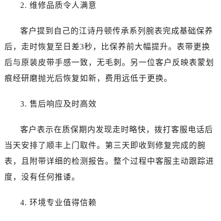
2. 维修品质令人满意
贵州省贵阳市南明区都司高架桥路33号亨特国际金融中心14楼14D江诗丹顿售后服务中心（需提前预约）
云南省昆明市盘龙区北京路928号同德昆明广场写字楼10层06室江诗丹顿售后服务中心（需提前预约）
客户提到自己的江诗丹顿传承系列腕表完成基础保养
河北省石家庄市长安区中山东路39号勒泰中心写字楼B座13层07室江诗丹顿售后服务中心（需提前预约）
后，走时恢复至日差3秒，比保养前大幅提升。表带更换
陕西省西安市碑林区南关正街88号华侨城长安国际中心E座6楼10室江诗丹顿售后服务中心（需提前预约）
后与原装皮带手感一致，无毛刺。另一位客户反映表蒙划
海南省海口市龙华区金贸东路5号海口华润大厦B座17层1707室江诗丹顿售后服务中心（需提前预约）
痕经研磨抛光后恢复如新，费用远低于更换。
河北省唐山市路南区新华东道100号万达广场写字楼A座10层1002室江诗丹顿售后服务中心（需提前预约）
台州市椒江区东海大道1800号腾达中心东1幢20楼2002室江诗丹顿售后服务中心（需提前预约）
3. 售后响应及时高效
节假日正常营业！
客户表示在质保期内发现走时略快，拨打客服电话后
当天安排了顺丰上门取件。第三天即收到修复完成的腕
表，且附带详细的检测报告。整个过程中客服主动跟踪进
度，没有任何推诿。
4. 环境专业值得信赖