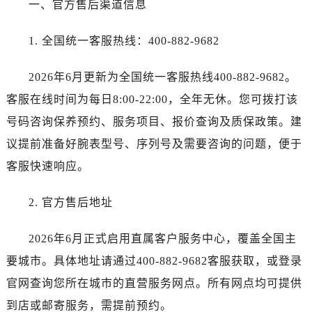
一、官方售后渠道信息
武汉市江汉区解放大道686号世界贸易大厦38层09室（需提前预约）
南宁市青秀区金湖路59号地王大厦12楼1224室（需提前预约）
1. 全国统一客服热线：400-882-9682
合肥市蜀山区潜山路111号万象城华润大厦B座12楼03室（需提前预约）
泉州市丰泽区宝洲路729号浦西万达中心写字楼A座7楼709室（需提前预约）
2026年6月更新为全国统一客服热线400-882-9682。
青岛市南区山东路6号华润大厦B座22层04室（需提前预约）
客服在线时间为每日8:00-22:00，全年无休。您可拨打该
烟台市芝罘区胜利路139号万达金融中心A座907室（需提前预约）
号码咨询保养预约、服务项目、报价查询及质保政策。建
长春市朝阳区西安大路727号中银大厦A座(旺进大厦)18层09室（需提前预约）
议提前准备好腕表型号、序列号及需要咨询的问题，便于
贵阳市南明区都司高架桥路33号亨特国际金融中心14楼14D（需提前预约）
客服快速响应。
昆明市盘龙区北京路928号同德昆明广场写字楼10层06室（需提前预约）
石家庄市长安区中山东路39号勒泰中心写字楼B座13层07室（需提前预约）
2. 官方售后地址
西安市碑林区南关正街88号华侨城长安国际中心E座6楼10室（需提前预约）
海口市龙华区金贸东路5号海口华润大厦B座17层1707室（需提前预约）
2026年6月正式启用直属客户服务中心，覆盖全国主
唐山市路南区新华东道100号万达广场写字楼A座10层1002室（需提前预约）
要城市。具体地址请通过400-882-9682客服获取，或登录
台州市椒江区东海大道1800号腾达中心东1幢20楼2002室（需提前预约）
官网查询您所在城市的直营服务网点。所有网点均可提供
黑龙江省大庆市萨尔图区会战大街江诗丹顿售后服务中心（需提前预约）
到店或邮寄服务，需提前预约。
黑龙江省鹤岗市向阳区红军路江诗丹顿售后服务中心（需提前预约）