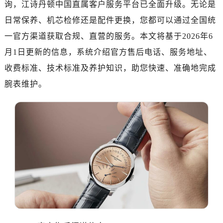
询，江诗丹顿中国直属客户服务平台已全面升级。无论是
成都市锦江区人民东路6号SAC东原中心写字楼24层2406B室（需提前预约）
日常保养、机芯检修还是配件更换，您都可以通过全国统
重庆市江北区观音桥步行街2号融恒时代广场写字楼9层902室（需提前预约）
一官方渠道获取合规、直营的服务。本文将基于2026年6
长沙市芙蓉区定王台街道建湘路393号世茂环球金融中心写字楼（芙蓉广场）10层13室（需提前预约）
郑州市二七区铭功路10号华润大厦写字楼29层2905室（需提前预约）
月1日更新的信息，系统介绍官方售后电话、服务地址、
太原市迎泽区解放路15号亨得利名表服务中心（品牌授权店）3层整层（需提前预约）
收费标准、技术标准及养护知识，助您快速、准确地完成
沈阳市沈河区中街路137号亨得利名表服务中心（品牌授权店）1层整层（需提前预约）
腕表维护。
沈阳市沈河区中街路83号亨得利名表服务中心（品牌授权店）1层整层（需提前预约）
乌鲁木齐市天山区红山路26号时代广场（CCMALL）C座17层17-B（需提前预约）
温州市鹿城区锦绣路1067号置信广场10层1015室（需提前预约）
哈尔滨市道里区友谊西路600号富力中心T2座写字楼29层03室（需提前预约，营业时间：8:30-18:30）
大连市中山区人民路15号国际金融大厦7层G室（需提前预约）
佛山市禅城区季华五路57号万科金融中心C座12层1205室（需提前预约）
东莞市东城街道鸿福东路1号民盈国贸中心T1写字楼9层907室（需提前预约）
无锡市梁溪区人民中路139号恒隆广场写字楼1座11层1104室（需提前预约）
南通市崇川区工农路57号圆融广场写字楼16层1603室（需提前预约）
苏州市苏州工业园区星港街199号苏州中心办公楼C座22层08室（需提前预约）