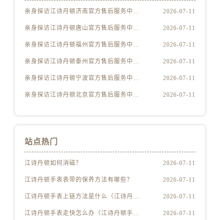
河北省保定市竞秀区朝阳北大街北国先天下江诗丹顿售后服务中心（需提前预约）
亲身探访江诗丹顿济南官方售后服务中心｜最新热线及维修地址（2026年7月最新）
2026-07-11
内蒙古自治区阿拉善盟市左旗土尔扈特大街江诗丹顿售后服务中心（需提前预约）
亲身探访江诗丹顿唐山官方售后服务中心｜服务电话与网点地址（2026年7月最新）
2026-07-11
内蒙古自治区巴彦淖尔市临河区新华街江诗丹顿售后服务中心（需提前预约）
亲身探访江诗丹顿福州官方售后服务中心｜热线与地址（2026年7月最新）
2026-07-11
内蒙古自治区包头市青山区幸福路甲3号王府井百货名表维修江诗丹顿售后服务中心（需提前预约）
内蒙古自治区赤峰市红山区哈达街江诗丹顿售后服务中心（需提前预约）
亲身探访江诗丹顿泰州官方售后服务中心｜网点地址与客服电话（2026年7月最新）
2026-07-11
内蒙古自治区鄂尔多斯市东胜区伊金霍洛街江诗丹顿售后服务中心（需提前预约）
亲身探访江诗丹顿宁波官方售后服务中心｜网点地址及售后热线（2026年7月最新）
2026-07-11
内蒙古自治区呼伦贝尔市海拉尔区中央街江诗丹顿售后服务中心（需提前预约）
亲身探访江诗丹顿北京官方售后服务中心｜最新电话和维修地址（2026年7月最新）
2026-07-11
内蒙古自治区通辽市科尔沁区明仁大街江诗丹顿售后服务中心（需提前预约）
内蒙古自治区乌海市海勃湾区人民南路江诗丹顿售后服务中心（需提前预约）
内蒙古自治区乌兰察布市集宁区恩和大街江诗丹顿售后服务中心（需提前预约）
站点热门
内蒙古自治区锡林郭勒盟市锡林浩特市光明街与额尔敦路交叉口江诗丹顿售后服务中心（需提前预约）
内蒙古自治区兴安盟市乌兰浩特市兴安大街江诗丹顿售后服务中心（需提前预约）
江诗丹顿如何消磁？
2026-07-11
山西省大同市平城区迎宾街江诗丹顿售后服务中心（需提前预约）
江诗丹顿手表表带的保养方法有哪些？
2026-07-11
山西省晋城市城区黄华街江诗丹顿售后服务中心（需提前预约）
江诗丹顿手表上链方法是什么（江诗丹顿怎么给手表上链）
2026-07-11
山西省晋中市榆次区顺城街江诗丹顿售后服务中心（需提前预约）
山西省临汾市尧都区解放路江诗丹顿售后服务中心（需提前预约）
江诗丹顿手表走快怎么办（江诗丹顿手表走快什么原因）
2026-07-11