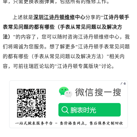
单，只需更换表圈弹簧，包括所有的维修工作。
烟台市芝罘区胜利路139号万达金融中心A座907室（需提前预约）
长春市朝阳区西安大路727号中银大厦A座(旺进大厦)18层09室（需提前预约）
上述就是
深圳江诗丹顿维修
中心
分享的“
江诗丹顿手
贵阳市南明区都司高架桥路33号亨特国际金融中心14楼14D（需提前预约）
表常见问题的都有哪些（手表从常见问题以及解决方
昆明市盘龙区北京路928号同德昆明广场写字楼10层06室（需提前预约）
法）
”的内容了，您可以随时咨询江诗丹顿维修中心，我
石家庄市长安区中山东路39号勒泰中心写字楼B座13层07室（需提前预约）
西安市碑林区南关正街88号华侨城长安国际中心E座6楼10室（需提前预约）
们将竭诚为您服务。想了解更多“江诗丹顿手表常见问题
海口市龙华区金贸东路5号海口华润大厦B座17层1707室（需提前预约）
的都有哪些（手表从常见问题以及解决方法）”相关内
唐山市路南区新华东道100号万达广场写字楼A座10层1002室（需提前预约）
容，可前往瑞匠论坛的"江诗丹顿专属版块"讨论。
台州市椒江区东海大道1800号腾达中心东1幢20楼2002室（需提前预约）
内蒙古自治区呼和浩特市玉泉区大学西街70号华润万象城写字楼（鄂尔多斯大厦）23层2326室（需提前预约）
甘肃省兰州市七里河区西津西路16号兰州中心写字楼21层2102室（需提前预约）
重庆市解放碑渝中区民权路28号英利国际金融中心写字楼20层01室（需提前预约）
黑龙江省大庆市萨尔图区会战大街江诗丹顿售后服务中心（需提前预约）
黑龙江省鹤岗市向阳区红军路江诗丹顿售后服务中心（需提前预约）
黑龙江省黑河市爱辉区中央街江诗丹顿售后服务中心（需提前预约）
黑龙江省鸡西市鸡冠区红军路江诗丹顿售后服务中心（需提前预约）