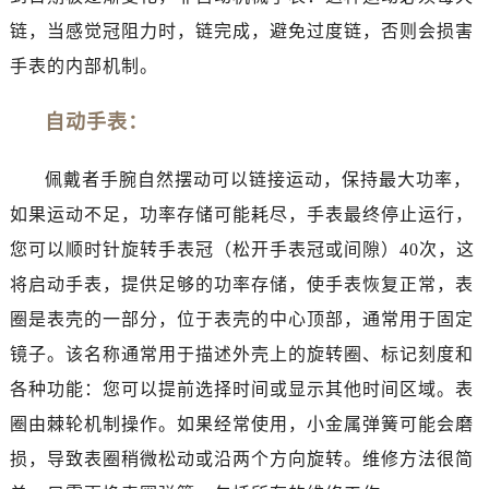
沈阳市沈河区中街路137号亨得利名表服务中心（品牌授权店）1层整层（需提前预约）
链，当感觉冠阻力时，链完成，避免过度链，否则会损害
沈阳市沈河区中街路83号亨得利名表服务中心（品牌授权店）1层整层（需提前预约）
手表的内部机制。
乌鲁木齐市天山区红山路26号时代广场（CCMALL）C座17层17-B（需提前预约）
温州市鹿城区锦绣路1067号置信广场10层1015室（需提前预约）
自动手表：
哈尔滨市道里区友谊西路600号富力中心T2座写字楼29层03室（需提前预约）
大连市中山区人民路15号国际金融大厦7层G室（需提前预约）
佩戴者手腕自然摆动可以链接运动，保持最大功率，
佛山市禅城区季华五路57号万科金融中心C座12层1205室（需提前预约）
如果运动不足，功率存储可能耗尽，手表最终停止运行，
东莞市东城街道鸿福东路1号民盈国贸中心T1写字楼9层907室（需提前预约）
您可以顺时针旋转手表冠（松开手表冠或间隙）40次，这
无锡市梁溪区人民中路139号恒隆广场写字楼1座11层1104室（需提前预约）
将启动手表，提供足够的功率存储，使手表恢复正常，表
南通市崇川区工农路57号圆融广场写字楼16层1603室（需提前预约）
苏州市苏州工业园区星港街199号苏州中心办公楼C座22层08室（需提前预约）
圈是表壳的一部分，位于表壳的中心顶部，通常用于固定
武汉市江汉区解放大道686号世界贸易大厦38层09室（需提前预约）
镜子。该名称通常用于描述外壳上的旋转圈、标记刻度和
南宁市青秀区金湖路59号地王大厦12楼1224室（需提前预约）
各种功能：您可以提前选择时间或显示其他时间区域。表
合肥市蜀山区潜山路111号万象城华润大厦B座12楼03室（需提前预约）
圈由棘轮机制操作。如果经常使用，小金属弹簧可能会磨
泉州市丰泽区宝洲路729号浦西万达中心写字楼A座7楼709室（需提前预约）
损，导致表圈稍微松动或沿两个方向旋转。维修方法很简
青岛市南区山东路6号华润大厦B座22层04室（需提前预约）