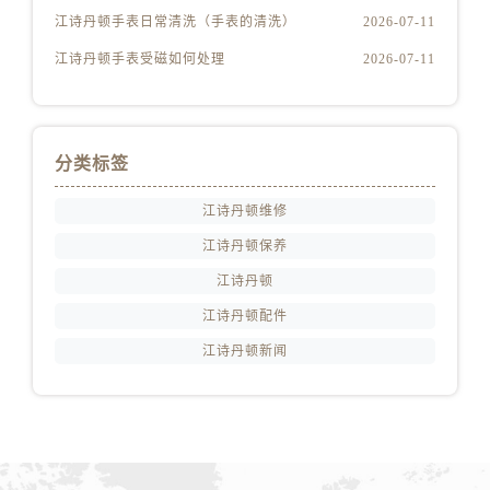
山西省吕梁市离石区永宁中路与建设街交叉口江诗丹顿售后服务中心（需提前预约）
江诗丹顿手表日常清洗（手表的清洗）
2026-07-11
山西省朔州市朔城区怡西路与鄯阳西街交汇处江诗丹顿售后服务中心（需提前预约）
江诗丹顿手表受磁如何处理
2026-07-11
山西省忻州市忻府区和平东街与七一南路交叉口江诗丹顿售后服务中心（需提前预约）
山西省阳泉市郊区平阳东街与新城大道交叉口江诗丹顿售后服务中心（需提前预约）
山西省运城市盐湖区河东街江诗丹顿售后服务中心（需提前预约）
分类标签
山西省长治市潞州区英雄中路江诗丹顿售后服务中心（需提前预约）
山西省太原市迎泽区迎泽街道解放路15号亨得利名表维修授权店3楼江诗丹顿售后服务中心（需提前预约）
江诗丹顿维修
天津市和平区赤峰道136号天津国际金融中心26层2603室江诗丹顿售后服务中心（需提前预约）
江诗丹顿保养
安徽省安庆市迎江区人民路江诗丹顿售后服务中心（需提前预约）
江诗丹顿
安徽省蚌埠市蚌山区淮河路江诗丹顿售后服务中心（需提前预约）
江诗丹顿配件
安徽省亳州市谯城区魏武大道江诗丹顿售后服务中心（需提前预约）
安徽省池州市贵池区长江路江诗丹顿售后服务中心（需提前预约）
江诗丹顿新闻
安徽省滁州市琅琊区南谯北路江诗丹顿售后服务中心（需提前预约）
安徽省阜阳市颍州区颍州北路江诗丹顿售后服务中心（需提前预约）
安徽省淮北市相山区淮海路江诗丹顿售后服务中心（需提前预约）
安徽省淮南市田家庵区国庆中路江诗丹顿售后服务中心（需提前预约）