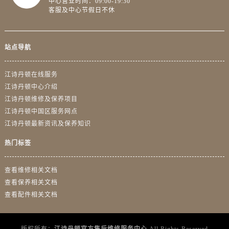
中心营业时间：09:00-19:30
江西省宜春市袁州区中山中路江诗丹顿售后服务中心（需提前预约）
客服及中心节假日不休
江西省鹰潭市月湖区胜利东路江诗丹顿售后服务中心（需提前预约）
山东省德州市德城区东风中路江诗丹顿售后服务中心（需提前预约）
站点导航
山东省东营市东营区济南路江诗丹顿售后服务中心（需提前预约）
山东省济南市历下区经十路11111号华润中心写字楼（万象城）15层1508室江诗丹顿售后服务中心（需提前预约）
江诗丹顿在线服务
山东省济宁市任城区太白楼路江诗丹顿售后服务中心（需提前预约）
江诗丹顿中心介绍
山东省莱芜市文化南路8号银座商城名表维修一楼名表维修江诗丹顿售后服务中心（需提前预约）
江诗丹顿维修及保养项目
山东省临沂市兰山区解放路江诗丹顿售后服务中心（需提前预约）
江诗丹顿中国区服务网点
山东省日照市东港区烟台路江诗丹顿售后服务中心（需提前预约）
江诗丹顿最新资讯及保养知识
山东省泰安市泰山区财源街道泰山大街江诗丹顿售后服务中心（需提前预约）
热门标签
山东省威海市环翠区新威海路89号振华商厦一楼名表维修江诗丹顿售后服务中心（需提前预约）
山东省潍坊市奎文区东风东街江诗丹顿售后服务中心（需提前预约）
查看维修相关文档
山东省枣庄市滕州市北辛路与善国路交叉口江诗丹顿售后服务中心（需提前预约）
查看保养相关文档
山东省淄博市张店区金晶大道江诗丹顿售后服务中心（需提前预约）
查看配件相关文档
上海市黄浦区南京东路299号宏伊国际广场写字楼8层806室江诗丹顿售后服务中心（需提前预约）
上海市徐汇区虹桥路3号港汇中心2座37层3705室江诗丹顿售后服务中心（需提前预约）