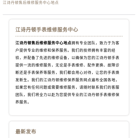
江诗丹顿售后维修服务中心地点
辽宁省鞍山市铁东区站前街江诗丹顿售后服务中心（需提前预约）
辽宁省本溪市平山区胜利路江诗丹顿售后服务中心（需提前预约）
辽宁省朝阳市双塔区新华路江诗丹顿售后服务中心（需提前预约）
辽宁省丹东市振兴区七经街江诗丹顿售后服务中心（需提前预约）
江诗丹顿手表维修服务中心
辽宁省抚顺市新抚区东一路江诗丹顿售后服务中心（需提前预约）
江诗丹顿售后维修服务中心地点
拥有专业团队，致力于为客
辽宁省阜新市海州区解放大街江诗丹顿售后服务中心（需提前预约）
户提供专业的维修和保养服务。我们的技师拥有丰富的经
辽宁省葫芦岛市连山区中央路江诗丹顿售后服务中心（需提前预约）
验，并配备了先进的维修设备，以确保为您的江诗丹顿手表
辽宁省锦州市古塔区中央大街江诗丹顿售后服务中心（需提前预约）
提供一流的维修服务，无论是手表维修、配件更换、故障诊
辽宁省辽阳市白塔区新运大街江诗丹顿售后服务中心（需提前预约）
断还是手表保养等服务，我们都会用心对待，让您的手表焕
发新生。我们的江诗丹顿维修保养服务网点遍布全国各地，
辽宁省盘锦市兴隆台区石油大街江诗丹顿售后服务中心（需提前预约）
如果您有任何问题或需要维修服务，请随时联系我们的客服
辽宁省铁岭市银州区南马路江诗丹顿售后服务中心（需提前预约）
团队，我们将全力以赴为您提供专业的江诗丹顿手表维修保
辽宁省营口市站前区市府路与渤海大街交叉口江诗丹顿售后服务中心（需提前预约）
养服务。
辽宁省沈阳市沈河区中街路137号亨得利名表维修授权店1楼江诗丹顿售后服务中心（需提前预约）
辽宁省沈阳市沈河区中街路83号亨得利名表维修授权店1楼江诗丹顿售后服务中心（需提前预约）
北京市朝阳区建国门外大街甲6号华熙国际中心D座11层1102室江诗丹顿售后服务中心（需提前预约）
最新发布
北京市东城区东长安街1号王府井东方广场W3座6层602室江诗丹顿售后服务中心（需提前预约）