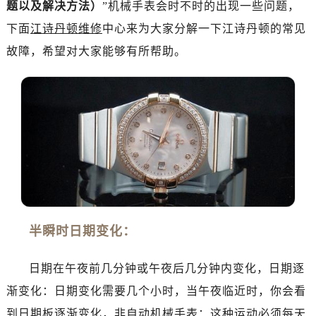
题以及解决方法）
”机械手表会时不时的出现一些问题，
金华市金东区东市南街777号金华万达广场写字楼4号楼22层2209室（需提前预约）
绍兴市越城区胜利东路379号世茂天际中心写字楼8层805室（需提前预约）
下面
江诗丹顿维修
中心来为大家分解一下江诗丹顿的常见
嘉兴市南湖区广益路705号嘉兴世界贸易中心写字楼A座13层1304室（需提前预约）
故障，希望对大家能够有所帮助。
南昌市红谷滩新区红谷中大道998号绿地双子塔（中央广场）A1座办公楼14层07室（需提前预约）
济南市历下区经十路11111号华润中心写字楼（万象城）15层1508室（需提前预约）
广州市天河区天河路230号万菱汇国际中心写字楼A塔7层704室（需提前预约）
广州市越秀区环市东路371-375号世界贸易中心大厦南塔写字楼15层07室（需提前预约）
深圳市罗湖区深南东路5001号华润大厦写字楼17层1701室（需提前预约）
惠州市惠城区江北文昌一路7号华贸大厦写字楼1座30层05室（需提前预约）
厦门市思明区湖滨东路95号华润大厦写字楼B座11层1104室（需提前预约）
福州市鼓楼区五四路128-1号恒力城写字楼15层03室（需提前预约）
成都市锦江区人民东路6号SAC东原中心写字楼24层2406B室（需提前预约）
半瞬时日期变化：
重庆市江北区观音桥步行街2号融恒时代广场写字楼9层902室（需提前预约）
长沙市芙蓉区定王台街道建湘路393号世茂环球金融中心写字楼（芙蓉广场）10层13室（需提前预约）
日期在午夜前几分钟或午夜后几分钟内变化，日期逐
郑州市二七区铭功路10号华润大厦写字楼29层2905室（需提前预约）
渐变化：日期变化需要几个小时，当午夜临近时，你会看
太原市迎泽区解放路15号亨得利名表服务中心（品牌授权店）3层整层（需提前预约）
到日期板逐渐变化，非自动机械手表：这种运动必须每天