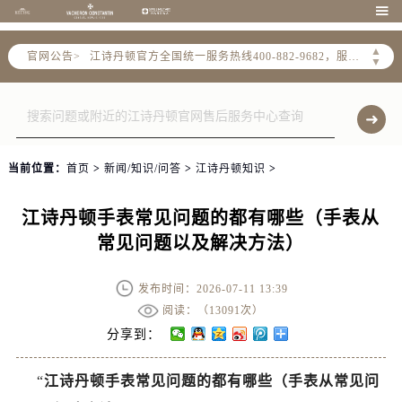
2026年7月江诗丹顿全国官方售后客户服务热线：400-882-9682

江诗丹顿官方全国统一服务热线400-882-9682，服务覆盖中国大陆、香港、澳门、台湾全部区域（非大陆需加拨“+86”）
▲
官网公告>
2026年7月江诗丹顿售后服务中心最新网点地址：
▼
北京市东城区东长安街1号东方广场写字楼W3座6层602室（需提前预约）
北京市朝阳区建国门外大街甲6号华熙国际中心写字楼D座11层1102室（需提前预约）
天津市和平区赤峰道136号天津国际金融中心写字楼26层2603室（需提前预约）
上海市徐汇区虹桥路3号港汇中心写字楼2座37层3705室（需提前预约）
当前位置：
首页
>
新闻/知识/问答
>
江诗丹顿知识
>
上海市黄浦区南京东路299号宏伊国际广场写字楼8层806室（需提前预约）
南京市秦淮区中山南路1号（新街口）南京中心写字楼22层C1-1室（需提前预约）
江诗丹顿手表常见问题的都有哪些（手表从
常州市新北区龙锦路1590号现代传媒中心写字楼5号楼10层1008室（需提前预约）
常见问题以及解决方法）
徐州市鼓楼区淮海东路29号苏宁广场IFC国际金融中心写字楼35层3508室（需提前预约）
扬州市邗江区国展路29号星耀天地写字楼1号楼18层1803室（需提前预约）
发布时间：2026-07-11 13:39
盐城市盐都区世纪大道5号盐城金融城写字楼1号楼16层1604室（需提前预约）
阅读：（
13091次）
分享到：
泰州市海陵区永定东路399号置地商务中心东塔写字楼（华润万象城）17层1706室（需提前预约）
宁波市江北区大闸南路500号来福士广场办公楼20层2009室（需提前预约）
“
江诗丹顿手表常见问题的都有哪些（手表从常见问
杭州市上城区钱江路1366号华润大厦写字楼A座5层503-5室（需提前预约）