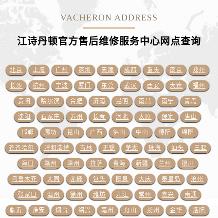
安徽省黄山市屯溪区黄山西路江诗丹顿售后服务中心（需提前预约）
VACHERON ADDRESS
安徽省六安市金安区解放中路江诗丹顿售后服务中心（需提前预约）
安徽省马鞍山市雨山区湖南西路江诗丹顿售后服务中心（需提前预约）
江诗丹顿官方售后维修服务中心网点
查询
安徽省宿州市埇桥区人民中路江诗丹顿售后服务中心（需提前预约）
安徽省铜陵市铜官区石城大道江诗丹顿售后服务中心（需提前预约）
北京
上海
广州
深圳
天津
成都
重庆
南京
郑州
安徽省芜湖市镜湖区中山路步行街江诗丹顿售后服务中心（需提前预约）
长沙
杭州
宁波
厦门
东莞
武汉
西安
大连
福州
安徽省宣城市宣州区叠嶂西路江诗丹顿售后服务中心（需提前预约）
福建省龙岩市新罗区九一南路江诗丹顿售后服务中心（需提前预约）
贵阳
哈尔滨
合肥
济南
昆明
南昌
南宁
青岛
福建省南平市建阳区人民西路江诗丹顿售后服务中心（需提前预约）
沈阳
石家庄
苏州
长春
河北
太原
保定
唐山
福建省宁德市蕉城区天湖东路江诗丹顿售后服务中心（需提前预约）
邯郸
廊坊
昆山
广西
佛山
中山
德阳
绵阳
福建省莆田市城厢区霞林街道荔华东大道江诗丹顿售后服务中心（需提前预约）
齐齐哈尔
呼和浩特
吉林
无锡
芜湖
珠海
汕头
三亚
福建省三明市三元区东乾二路江诗丹顿售后服务中心（需提前预约）
海口
赣州
漳州
拉萨
青海
新疆
兰州
银川
福建省漳州市龙文区步港路江诗丹顿售后服务中心（需提前预约）
乌鲁木齐
大同
赤峰
包头
阳泉
大庆
秦皇岛
沧州
江苏省常州市新北区龙锦路1590号现代传媒中心5号楼10层1008室江诗丹顿售后服务中心（需提前预约）
张家口
温州
徐州
潍坊
九江
常州
嘉兴
南通
江苏省淮安市清江浦区淮海北路江诗丹顿售后服务中心（需提前预约）
江苏省连云港市海州区通灌北路江诗丹顿售后服务中心（需提前预约）
临沂
淮安
烟台
绍兴
亳州
舟山
扬州
金华
洛阳