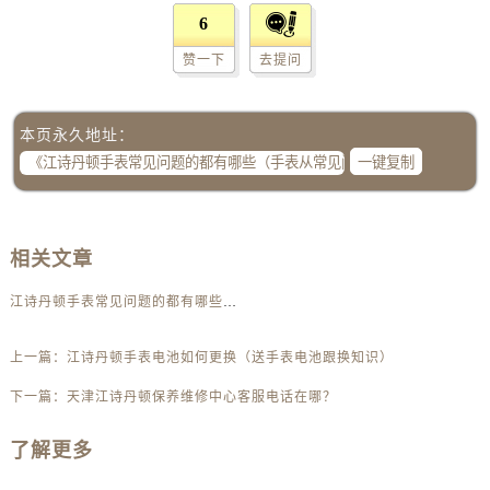
黑龙江省佳木斯市向阳区长安路江诗丹顿售后服务中心（需提前预约）
6
黑龙江省牡丹江市东安区太平路江诗丹顿售后服务中心（需提前预约）
赞一下
去提问
黑龙江省七台河市桃山区大同街江诗丹顿售后服务中心（需提前预约）
黑龙江省齐齐哈尔市龙沙区龙华路江诗丹顿售后服务中心（需提前预约）
黑龙江省双鸭山市尖山区新兴大街江诗丹顿售后服务中心（需提前预约）
本页永久地址：
一键复制
黑龙江省绥化市北林区新华街与康庄路交叉口江诗丹顿售后服务中心（需提前预约）
黑龙江省伊春市伊美区通河路江诗丹顿售后服务中心（需提前预约）
吉林省白城市洮北区明仁南街江诗丹顿售后服务中心（需提前预约）
相关文章
吉林省白山市浑江区浑江大街江诗丹顿售后服务中心（需提前预约）
吉林省吉林市船营区河南街江诗丹顿售后服务中心（需提前预约）
江诗丹顿手表常见问题的都有哪些（手表从常见问题以及解决方法）
吉林省辽源市龙山区人民大街江诗丹顿售后服务中心（需提前预约）
吉林省梅河口市新华街道梅河大街江诗丹顿售后服务中心（需提前预约）
上一篇：
江诗丹顿手表电池如何更换（送手表电池跟换知识）
吉林省四平市铁东区紫气大路与南九经街交汇处江诗丹顿售后服务中心（需提前预约）
下一篇：
天津江诗丹顿保养维修中心客服电话在哪？
吉林省松原市宁江区五环大街江诗丹顿售后服务中心（需提前预约）
吉林省通化市东昌区环通乡江南大街江诗丹顿售后服务中心（需提前预约）
了解更多
吉林省延边市延吉市解放路江诗丹顿售后服务中心（需提前预约）