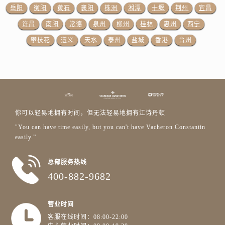
江苏省南京市秦淮区中山南路1号南京中心22层22-C1-C3室江诗丹顿售后服务中心（需提前预约）
岳阳
衡阳
黄石
襄阳
株洲
湘潭
十堰
荆州
宜昌
江苏省宿迁市宿城区西湖路江诗丹顿售后服务中心（需提前预约）
许昌
南阳
常德
泉州
柳州
桂林
惠州
西宁
江苏省泰州市海陵区永定东路399号置地商务中心东塔（华润万象城）17层1706室江诗丹顿售后服务中心（需提前预约）
攀枝花
遵义
天水
泰州
盐城
香港
台州
江苏省徐州市鼓楼区淮海东路29号苏宁广场IFC国际金融中心35层3508室江诗丹顿售后服务中心（需提前预约）
江苏省盐城市盐都区世纪大道5号盐城金融城写字楼1号楼16层1604室江诗丹顿售后服务中心（需提前预约）
江苏省扬州市邗江区国展路29号星耀天地写字楼1号楼18层1803室江诗丹顿售后服务中心（需提前预约）
江苏省镇江市京口区中山东路江诗丹顿售后服务中心（需提前预约）
江西省抚州市临川区赣东大道江诗丹顿售后服务中心（需提前预约）
你可以轻易地拥有时间，但无法轻易地拥有江诗丹顿
江西省赣州市章贡区文清路江诗丹顿售后服务中心（需提前预约）
"You can have time easily, but you can't have Vacheron Constantin
江西省吉安市吉州区井冈山大道江诗丹顿售后服务中心（需提前预约）
easily.”
江西省景德镇市珠山区珠山中路江诗丹顿售后服务中心（需提前预约）
江西省九江市浔阳区浔阳路江诗丹顿售后服务中心（需提前预约）
总部服务热线
江西省南昌市红谷滩新区红谷中大道998号绿地双子塔（中央广场）A1座办公楼14层1407室江诗丹顿售后服务中心（需提前预约）
400-882-9682
江西省萍乡市安源区萍安北大道与康庄路交叉口江诗丹顿售后服务中心（需提前预约）
江西省上饶市信州区滨江西路江诗丹顿售后服务中心（需提前预约）
营业时间
江西省新余市渝水区北湖西路江诗丹顿售后服务中心（需提前预约）
客服在线时间：08:00-22:00