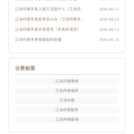
福建省龙岩市新罗区九一南路江诗丹顿售后服务中心（需提前预约）
江诗丹顿手表上链方法是什么（江诗丹顿怎么给手表上链）
2026-06-15
福建省南平市建阳区人民西路江诗丹顿售后服务中心（需提前预约）
福建省宁德市蕉城区天湖东路江诗丹顿售后服务中心（需提前预约）
江诗丹顿手表走快怎么办（江诗丹顿手表走快什么原因）
2026-06-15
福建省莆田市城厢区霞林街道荔华东大道江诗丹顿售后服务中心（需提前预约）
江诗丹顿手表日常清洗（手表的清洗）
2026-06-15
福建省三明市三元区东乾二路江诗丹顿售后服务中心（需提前预约）
江诗丹顿手表受磁如何处理
2026-06-15
福建省漳州市龙文区步港路江诗丹顿售后服务中心（需提前预约）
江苏省常州市新北区龙锦路1590号现代传媒中心5号楼10层1008室江诗丹顿售后服务中心（需提前预约）
江苏省淮安市清江浦区淮海北路江诗丹顿售后服务中心（需提前预约）
分类标签
江苏省连云港市海州区通灌北路江诗丹顿售后服务中心（需提前预约）
江苏省南京市秦淮区中山南路1号南京中心22层22-C1-C3室江诗丹顿售后服务中心（需提前预约）
江诗丹顿维修
江苏省宿迁市宿城区西湖路江诗丹顿售后服务中心（需提前预约）
江诗丹顿保养
江苏省泰州市海陵区永定东路399号置地商务中心东塔（华润万象城）17层1706室江诗丹顿售后服务中心（需提前预约）
江诗丹顿
江苏省徐州市鼓楼区淮海东路29号苏宁广场IFC国际金融中心35层3508室江诗丹顿售后服务中心（需提前预约）
江诗丹顿配件
江苏省盐城市盐都区世纪大道5号盐城金融城写字楼1号楼16层1604室江诗丹顿售后服务中心（需提前预约）
江苏省扬州市邗江区国展路29号星耀天地写字楼1号楼18层1803室江诗丹顿售后服务中心（需提前预约）
江诗丹顿新闻
江苏省镇江市京口区中山东路江诗丹顿售后服务中心（需提前预约）