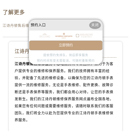
内蒙古自治区通辽市科尔沁区明仁大街江诗丹顿售后服务中心（需提前预约）
内蒙古自治区乌海市海勃湾区人民南路江诗丹顿售后服务中心（需提前预约）
了解更多
内蒙古自治区乌兰察布市集宁区恩和大街江诗丹顿售后服务中心（需提前预约）
预约入口
关闭
江诗丹顿售后维修服务中心地点
内蒙古自治区锡林郭勒盟市锡林浩特市光明街与额尔敦路交叉口江诗丹顿售后服务中心（需提前预约）
内蒙古自治区兴安盟市乌兰浩特市兴安大街江诗丹顿售后服务中心（需提前预约）
山西省大同市平城区迎宾街江诗丹顿售后服务中心（需提前预约）
立即预约
江诗丹顿手表维修服务中心
山西省晋城市城区黄华街江诗丹顿售后服务中心（需提前预约）
提前预约免排队，到店即享服务
山西省晋中市榆次区顺城街江诗丹顿售后服务中心（需提前预约）
预约时间有变无需取消，可随时重新预约
江诗丹顿售后维修服务中心地点
拥有专业团队，致力于为客
山西省临汾市尧都区解放路江诗丹顿售后服务中心（需提前预约）
户提供专业的维修和保养服务。我们的技师拥有丰富的经
山西省吕梁市离石区永宁中路与建设街交叉口江诗丹顿售后服务中心（需提前预约）
验，并配备了先进的维修设备，以确保为您的江诗丹顿手表
山西省朔州市朔城区怡西路与鄯阳西街交汇处江诗丹顿售后服务中心（需提前预约）
提供一流的维修服务，无论是手表维修、配件更换、故障诊
山西省忻州市忻府区和平东街与七一南路交叉口江诗丹顿售后服务中心（需提前预约）
断还是手表保养等服务，我们都会用心对待，让您的手表焕
发新生。我们的江诗丹顿维修保养服务网点遍布全国各地，
山西省阳泉市郊区平阳东街与新城大道交叉口江诗丹顿售后服务中心（需提前预约）
如果您有任何问题或需要维修服务，请随时联系我们的客服
山西省运城市盐湖区河东街江诗丹顿售后服务中心（需提前预约）
团队，我们将全力以赴为您提供专业的江诗丹顿手表维修保
山西省长治市潞州区英雄中路江诗丹顿售后服务中心（需提前预约）
养服务。
山西省太原市迎泽区迎泽街道解放路15号亨得利名表维修授权店3楼江诗丹顿售后服务中心（需提前预约）