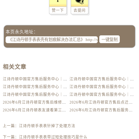
1
辽宁省锦州市古塔区中央大街江诗丹顿售后服务中心（需提前预约）
赞一下
去提问
辽宁省辽阳市白塔区新运大街江诗丹顿售后服务中心（需提前预约）
辽宁省盘锦市兴隆台区石油大街江诗丹顿售后服务中心（需提前预约）
辽宁省铁岭市银州区南马路江诗丹顿售后服务中心（需提前预约）
本页永久地址：
辽宁省营口市站前区市府路与渤海大街交叉口江诗丹顿售后服务中心（需提前预约）
一键复制
辽宁省沈阳市沈河区中街路137号亨得利名表维修授权店1楼江诗丹顿售后服务中心（需提前预约）
辽宁省沈阳市沈河区中街路83号亨得利名表维修授权店1楼江诗丹顿售后服务中心（需提前预约）
北京市朝阳区建国门外大街甲6号华熙国际中心D座11层1102室江诗丹顿售后服务中心（需提前预约）
相关文章
北京市东城区东长安街1号王府井东方广场W3座6层602室江诗丹顿售后服务中心（需提前预约）
江诗丹顿中国官方售后服务中心｜详细地址及售后服务电话权威信息公示（2026年6月最新）
江诗丹顿中国官方售后服务中心｜完整地址与联系电话权威信息公示（2026年6月最新）
河北省保定市竞秀区朝阳北大街北国先天下江诗丹顿售后服务中心（需提前预约）
江诗丹顿中国官方售后服务中心｜服务电话及详细网点地址权威信息公示（2026年6月最新）
江诗丹顿中国官方售后服务中心｜服务电话及完整官方地址权威信息公示（2026年6月最新）
内蒙古自治区阿拉善盟市左旗土尔扈特大街江诗丹顿售后服务中心（需提前预约）
江诗丹顿中国官方售后服务中心｜最新电话与详细地址权威信息公示（2026年6月最新）
江诗丹顿中国官方售后服务中心｜全部网点地址与售后热线权威信息公示（2026年6月最新）
内蒙古自治区巴彦淖尔市临河区新华街江诗丹顿售后服务中心（需提前预约）
2026年6月江诗丹顿官方售后维修保养网点变动简明补充手册确认文件
2026年6月江诗丹顿官方售后点迁移并增设新点补充最终通知
内蒙古自治区包头市青山区幸福路甲3号王府井百货名表维修江诗丹顿售后服务中心（需提前预约）
2026年6月江诗丹顿表友速看第三弹：售后网点迁移及新开全览
2026年6月江诗丹顿官方售后服务中心（维修保养）迁址及新开补充最终通告内容公示
内蒙古自治区赤峰市红山区哈达街江诗丹顿售后服务中心（需提前预约）
内蒙古自治区鄂尔多斯市东胜区伊金霍洛街江诗丹顿售后服务中心（需提前预约）
上一篇：
江诗丹顿手表表针掉了处理方法
内蒙古自治区呼伦贝尔市海拉尔区中央街江诗丹顿售后服务中心（需提前预约）
下一篇：
江诗丹顿手表表带过短处理技巧是什么