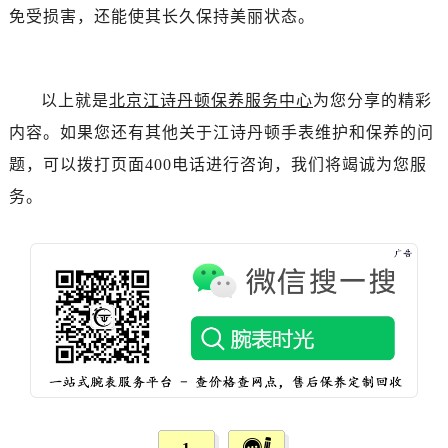
吉林省白城市洮北区明仁南街江诗丹顿售后服务中心（需提前预约）
免受损害，还能使其长久保持美丽状态。
吉林省白山市浑江区浑江大街江诗丹顿售后服务中心（需提前预约）
吉林省吉林市船营区河南街江诗丹顿售后服务中心（需提前预约）
吉林省辽源市龙山区人民大街江诗丹顿售后服务中心（需提前预约）
以上就是
北京江诗丹顿保养服务中心
为您分享的精彩
吉林省梅河口市新华街道梅河大街江诗丹顿售后服务中心（需提前预约）
内容。如果您还有其他关于江诗丹顿手表维护和保养的问
吉林省四平市铁东区紫气大路与南九经街交汇处江诗丹顿售后服务中心（需提前预约）
题，可以拨打页面400电话进行咨询，我们将竭诚为您服
吉林省松原市宁江区五环大街江诗丹顿售后服务中心（需提前预约）
务。
吉林省通化市东昌区环通乡江南大街江诗丹顿售后服务中心（需提前预约）
吉林省延边市延吉市解放路江诗丹顿售后服务中心（需提前预约）
辽宁省鞍山市铁东区站前街江诗丹顿售后服务中心（需提前预约）
辽宁省本溪市平山区胜利路江诗丹顿售后服务中心（需提前预约）
辽宁省朝阳市双塔区新华路江诗丹顿售后服务中心（需提前预约）
辽宁省丹东市振兴区七经街江诗丹顿售后服务中心（需提前预约）
辽宁省抚顺市新抚区东一路江诗丹顿售后服务中心（需提前预约）
辽宁省阜新市海州区解放大街江诗丹顿售后服务中心（需提前预约）
辽宁省葫芦岛市连山区中央路江诗丹顿售后服务中心（需提前预约）