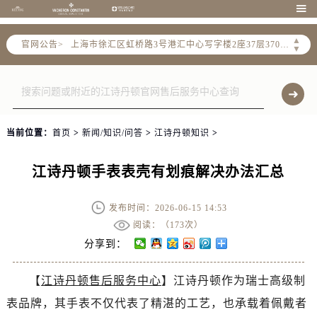
北京市朝阳区建国门外大街甲6号华熙国际中心写字楼D座11层1102室（需提前预约）

天津市和平区赤峰道136号天津国际金融中心写字楼26层2603室（需提前预约）
▲
官网公告>
上海市徐汇区虹桥路3号港汇中心写字楼2座37层3705室（需提前预约）
▼
上海市黄浦区南京东路299号宏伊国际广场写字楼8层806室（需提前预约）
南京市秦淮区中山南路1号（新街口）南京中心写字楼22层C1-1室（需提前预约）
常州市新北区龙锦路1590号现代传媒中心写字楼5号楼10层1008室（需提前预约）
徐州市鼓楼区淮海东路29号苏宁广场IFC国际金融中心写字楼35层3508室（需提前预约）
当前位置：
首页
>
新闻/知识/问答
>
江诗丹顿知识
>
扬州市邗江区国展路29号星耀天地写字楼1号楼18层1803室（需提前预约）
盐城市盐都区世纪大道5号盐城金融城写字楼1号楼16层1604室（需提前预约）
江诗丹顿手表表壳有划痕解决办法汇总
泰州市海陵区永定东路399号置地商务中心东塔写字楼（华润万象城）17层1706室（需提前预约）
宁波市江北区大闸南路500号来福士广场办公楼20层2009室（需提前预约）
发布时间：2026-06-15 14:53
杭州市上城区钱江路1366号华润大厦写字楼A座5层503-5室（需提前预约）
阅读：（
173次）
金华市金东区东市南街777号金华万达广场写字楼4号楼22层2209室（需提前预约）
分享到：
绍兴市越城区胜利东路379号世茂天际中心写字楼8层805室（需提前预约）
【
江诗丹顿售后服务中心
】江诗丹顿作为瑞士高级制
嘉兴市南湖区广益路705号嘉兴世界贸易中心写字楼A座13层1304室（需提前预约）
表品牌，其手表不仅代表了精湛的工艺，也承载着佩戴者
南昌市红谷滩新区红谷中大道998号绿地双子塔（中央广场）A1座办公楼14层07室（需提前预约）