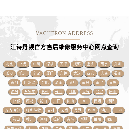
江西省抚州市临川区赣东大道江诗丹顿售后服务中心（需提前预约）
江西省赣州市章贡区文清路江诗丹顿售后服务中心（需提前预约）
江西省吉安市吉州区井冈山大道江诗丹顿售后服务中心（需提前预约）
江西省景德镇市珠山区珠山中路江诗丹顿售后服务中心（需提前预约）
VACHERON ADDRESS
江西省九江市浔阳区浔阳路江诗丹顿售后服务中心（需提前预约）
江西省南昌市红谷滩新区红谷中大道998号绿地双子塔（中央广场）A1座办公楼14层1407室江诗丹顿售后服务中心（需提前预约）
江诗丹顿官方售后维修服务中心网点
查询
江西省萍乡市安源区萍安北大道与康庄路交叉口江诗丹顿售后服务中心（需提前预约）
江西省上饶市信州区滨江西路江诗丹顿售后服务中心（需提前预约）
北京
上海
广州
深圳
天津
成都
重庆
南京
郑州
江西省新余市渝水区北湖西路江诗丹顿售后服务中心（需提前预约）
长沙
杭州
宁波
厦门
东莞
武汉
西安
大连
福州
江西省宜春市袁州区中山中路江诗丹顿售后服务中心（需提前预约）
江西省鹰潭市月湖区胜利东路江诗丹顿售后服务中心（需提前预约）
贵阳
哈尔滨
合肥
济南
昆明
南昌
南宁
青岛
山东省德州市德城区东风中路江诗丹顿售后服务中心（需提前预约）
沈阳
石家庄
苏州
长春
河北
太原
保定
唐山
山东省东营市东营区济南路江诗丹顿售后服务中心（需提前预约）
邯郸
廊坊
昆山
广西
佛山
中山
德阳
绵阳
山东省济南市历下区经十路11111号华润中心写字楼（万象城）15层1508室江诗丹顿售后服务中心（需提前预约）
齐齐哈尔
呼和浩特
吉林
无锡
芜湖
珠海
汕头
三亚
山东省济宁市任城区太白楼路江诗丹顿售后服务中心（需提前预约）
海口
赣州
漳州
拉萨
青海
新疆
兰州
银川
山东省莱芜市文化南路8号银座商城名表维修一楼名表维修江诗丹顿售后服务中心（需提前预约）
乌鲁木齐
大同
赤峰
包头
阳泉
大庆
秦皇岛
沧州