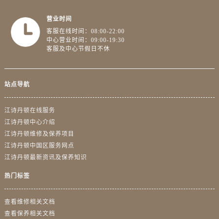
浙江省绍兴市越城区胜利东路379号世茂天际中心写字楼8层805室江诗丹顿售后服务中心（需提前预约）
浙江省舟山市定海区解放东路江诗丹顿售后服务中心（需提前预约）
营业时间
澳门特别行政区大堂区议事亭前地（新马路）江诗丹顿售后服务中心（需提前预约）
客服在线时间：08:00-22:00
中心营业时间：09:00-19:30
澳门特别行政区风顺堂区南湾大马路江诗丹顿售后服务中心（需提前预约）
客服及中心节假日不休
澳门特别行政区花地玛堂区关闸广场江诗丹顿售后服务中心（需提前预约）
澳门特别行政区花王堂区大三巴商圈江诗丹顿售后服务中心（需提前预约）
站点导航
澳门特别行政区嘉模堂区官也街江诗丹顿售后服务中心（需提前预约）
澳门省路氹城市金光大道江诗丹顿售后服务中心（需提前预约）
江诗丹顿在线服务
澳门特别行政区望德堂区塔石广场江诗丹顿售后服务中心（需提前预约）
江诗丹顿中心介绍
福建省福州市鼓楼区五四路128-1号恒力城写字楼15层03室江诗丹顿售后服务中心（需提前预约）
江诗丹顿维修及保养项目
福建省厦门市思明区湖滨东路95号万象城华润大厦B座11层1104室江诗丹顿售后服务中心（需提前预约）
江诗丹顿中国区服务网点
广东省潮州市潮安区新风路与潮汕路交汇处江诗丹顿售后服务中心（需提前预约）
江诗丹顿最新资讯及保养知识
广东省广州市天河区天河路230号万菱汇国际中心A塔7层704室江诗丹顿售后服务中心（需提前预约）
热门标签
广东省广州市越秀区环市东路371-375号世界贸易中心大厦南塔15层1507室江诗丹顿售后服务中心（需提前预约）
广东省河源市源城区越王大道江诗丹顿售后服务中心（需提前预约）
查看维修相关文档
广东省惠州市惠城区江北文昌一路7号华贸大厦1座30层3005室江诗丹顿售后服务中心（需提前预约）
查看保养相关文档