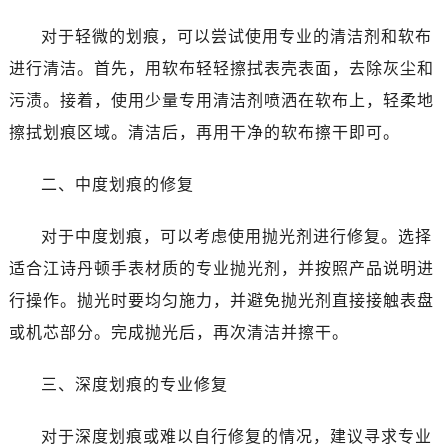
哈尔滨市道里区友谊西路600号富力中心T2座写字楼29层03室（需提前预约，营业时间：8:30-18:30）
对于轻微的划痕，可以尝试使用专业的清洁剂和软布
大连市中山区人民路15号国际金融大厦7层G室（需提前预约）
佛山市禅城区季华五路57号万科金融中心C座12层1205室（需提前预约）
进行清洁。首先，用软布轻轻擦拭表壳表面，去除灰尘和
东莞市东城街道鸿福东路1号民盈国贸中心T1写字楼9层907室（需提前预约）
污渍。接着，使用少量专用清洁剂喷洒在软布上，轻柔地
无锡市梁溪区人民中路139号恒隆广场写字楼1座11层1104室（需提前预约）
擦拭划痕区域。清洁后，再用干净的软布擦干即可。
南通市崇川区工农路57号圆融广场写字楼16层1603室（需提前预约）
苏州市苏州工业园区星港街199号苏州中心办公楼C座22层08室（需提前预约）
二、中度划痕的修复
武汉市江汉区解放大道686号世界贸易大厦38层09室（需提前预约）
南宁市青秀区金湖路59号地王大厦12楼1224室（需提前预约）
对于中度划痕，可以考虑使用抛光剂进行修复。选择
合肥市蜀山区潜山路111号万象城华润大厦B座12楼03室（需提前预约）
适合江诗丹顿手表材质的专业抛光剂，并按照产品说明进
泉州市丰泽区宝洲路729号浦西万达中心写字楼A座7楼709室（需提前预约）
行操作。抛光时要均匀施力，并避免抛光剂直接接触表盘
青岛市南区山东路6号华润大厦B座22层04室（需提前预约）
或机芯部分。完成抛光后，再次清洁并擦干。
烟台市芝罘区胜利路139号万达金融中心A座907室（需提前预约）
长春市朝阳区西安大路727号中银大厦A座(旺进大厦)18层09室（需提前预约）
三、深度划痕的专业修复
贵阳市南明区都司高架桥路33号亨特国际金融中心14楼14D（需提前预约）
昆明市盘龙区北京路928号同德昆明广场写字楼10层06室（需提前预约）
对于深度划痕或难以自行修复的情况，建议寻求专业