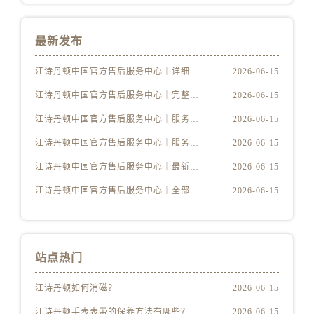
天津市和平区赤峰道136号天津国际金融中心26层2603室江诗丹顿售后服务中心（需提前预约）
安徽省安庆市迎江区人民路江诗丹顿售后服务中心（需提前预约）
最新发布
安徽省蚌埠市蚌山区淮河路江诗丹顿售后服务中心（需提前预约）
安徽省亳州市谯城区魏武大道江诗丹顿售后服务中心（需提前预约）
江诗丹顿中国官方售后服务中心｜详细地址及售后服务电话权威信息公示（2026年6月最新）
2026-06-15
安徽省池州市贵池区长江路江诗丹顿售后服务中心（需提前预约）
江诗丹顿中国官方售后服务中心｜完整地址与联系电话权威信息公示（2026年6月最新）
2026-06-15
安徽省滁州市琅琊区南谯北路江诗丹顿售后服务中心（需提前预约）
江诗丹顿中国官方售后服务中心｜服务电话及详细网点地址权威信息公示（2026年6月最新）
2026-06-15
安徽省阜阳市颍州区颍州北路江诗丹顿售后服务中心（需提前预约）
安徽省淮北市相山区淮海路江诗丹顿售后服务中心（需提前预约）
江诗丹顿中国官方售后服务中心｜服务电话及完整官方地址权威信息公示（2026年6月最新）
2026-06-15
安徽省淮南市田家庵区国庆中路江诗丹顿售后服务中心（需提前预约）
江诗丹顿中国官方售后服务中心｜最新电话与详细地址权威信息公示（2026年6月最新）
2026-06-15
安徽省黄山市屯溪区黄山西路江诗丹顿售后服务中心（需提前预约）
江诗丹顿中国官方售后服务中心｜全部网点地址与售后热线权威信息公示（2026年6月最新）
2026-06-15
安徽省六安市金安区解放中路江诗丹顿售后服务中心（需提前预约）
安徽省马鞍山市雨山区湖南西路江诗丹顿售后服务中心（需提前预约）
安徽省宿州市埇桥区人民中路江诗丹顿售后服务中心（需提前预约）
站点热门
安徽省铜陵市铜官区石城大道江诗丹顿售后服务中心（需提前预约）
安徽省芜湖市镜湖区中山路步行街江诗丹顿售后服务中心（需提前预约）
江诗丹顿如何消磁？
2026-06-15
安徽省宣城市宣州区叠嶂西路江诗丹顿售后服务中心（需提前预约）
江诗丹顿手表表带的保养方法有哪些？
2026-06-15