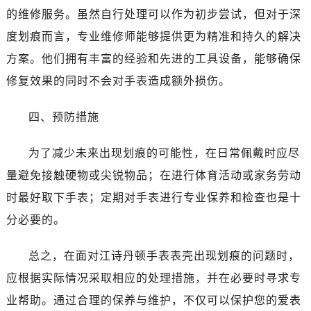
石家庄市长安区中山东路39号勒泰中心写字楼B座13层07室（需提前预约）
的维修服务。虽然自行处理可以作为初步尝试，但对于深
西安市碑林区南关正街88号华侨城长安国际中心E座6楼10室（需提前预约）
度划痕而言，专业维修师能够提供更为精准和持久的解决
海口市龙华区金贸东路5号海口华润大厦B座17层1707室（需提前预约）
方案。他们拥有丰富的经验和先进的工具设备，能够确保
唐山市路南区新华东道100号万达广场写字楼A座10层1002室（需提前预约）
修复效果的同时不会对手表造成额外损伤。
台州市椒江区东海大道1800号腾达中心东1幢20楼2002室（需提前预约）
黑龙江省大庆市萨尔图区会战大街江诗丹顿售后服务中心（需提前预约）
四、预防措施
黑龙江省鹤岗市向阳区红军路江诗丹顿售后服务中心（需提前预约）
黑龙江省黑河市爱辉区中央街江诗丹顿售后服务中心（需提前预约）
为了减少未来出现划痕的可能性，在日常佩戴时应尽
黑龙江省鸡西市鸡冠区红军路江诗丹顿售后服务中心（需提前预约）
量避免接触硬物或尖锐物品；在进行体育活动或家务劳动
黑龙江省佳木斯市向阳区长安路江诗丹顿售后服务中心（需提前预约）
时最好取下手表；定期对手表进行专业保养和检查也是十
黑龙江省牡丹江市东安区太平路江诗丹顿售后服务中心（需提前预约）
分必要的。
黑龙江省七台河市桃山区大同街江诗丹顿售后服务中心（需提前预约）
黑龙江省齐齐哈尔市龙沙区龙华路江诗丹顿售后服务中心（需提前预约）
总之，在面对江诗丹顿手表表壳出现划痕的问题时，
黑龙江省双鸭山市尖山区新兴大街江诗丹顿售后服务中心（需提前预约）
应根据实际情况采取相应的处理措施，并在必要时寻求专
黑龙江省绥化市北林区新华街与康庄路交叉口江诗丹顿售后服务中心（需提前预约）
黑龙江省伊春市伊美区通河路江诗丹顿售后服务中心（需提前预约）
业帮助。通过合理的保养与维护，不仅可以保护您的爱表