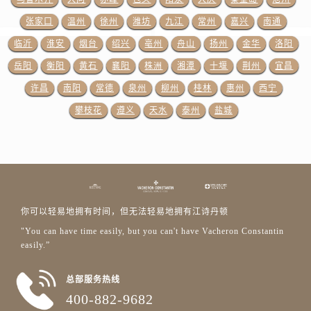
山东省临沂市兰山区解放路江诗丹顿售后服务中心（需提前预约）
张家口
温州
徐州
潍坊
九江
常州
嘉兴
南通
山东省日照市东港区烟台路江诗丹顿售后服务中心（需提前预约）
山东省泰安市泰山区财源街道泰山大街江诗丹顿售后服务中心（需提前预约）
临沂
淮安
烟台
绍兴
亳州
舟山
扬州
金华
洛阳
山东省威海市环翠区新威海路89号振华商厦一楼名表维修江诗丹顿售后服务中心（需提前预约）
岳阳
衡阳
黄石
襄阳
株洲
湘潭
十堰
荆州
宜昌
山东省潍坊市奎文区东风东街江诗丹顿售后服务中心（需提前预约）
许昌
南阳
常德
泉州
柳州
桂林
惠州
西宁
山东省枣庄市滕州市北辛路与善国路交叉口江诗丹顿售后服务中心（需提前预约）
攀枝花
遵义
天水
泰州
盐城
山东省淄博市张店区金晶大道江诗丹顿售后服务中心（需提前预约）
上海市黄浦区南京东路299号宏伊国际广场写字楼8层806室江诗丹顿售后服务中心（需提前预约）
上海市徐汇区虹桥路3号港汇中心2座37层3705室江诗丹顿售后服务中心（需提前预约）
浙江省杭州市上城区钱江路1366号华润大厦A座5层503-5室江诗丹顿售后服务中心（需提前预约）
浙江省湖州市吴兴区劳动路江诗丹顿售后服务中心（需提前预约）
你可以轻易地拥有时间，但无法轻易地拥有江诗丹顿
浙江省嘉兴市南湖区广益路705号嘉兴世界贸易中心A座13层1304室江诗丹顿售后服务中心（需提前预约）
"You can have time easily, but you can't have Vacheron Constantin
浙江省金华市金东区东市南街777号金华万达广场4号楼22楼2209室江诗丹顿售后服务中心（需提前预约）
easily.”
浙江省丽水市莲都区解放街江诗丹顿售后服务中心（需提前预约）
浙江省宁波市江北区大闸南路500号来福士广场办公楼20层2009室江诗丹顿售后服务中心（需提前预约）
总部服务热线
400-882-9682
浙江省衢州市柯城区上街江诗丹顿售后服务中心（需提前预约）