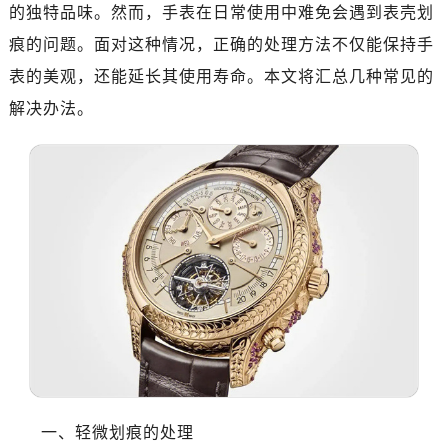
济南市历下区经十路11111号华润中心写字楼（万象城）15层1508室（需提前预约）
的独特品味。然而，手表在日常使用中难免会遇到表壳划
广州市天河区天河路230号万菱汇国际中心写字楼A塔7层704室（需提前预约）
痕的问题。面对这种情况，正确的处理方法不仅能保持手
广州市越秀区环市东路371-375号世界贸易中心大厦南塔写字楼15层07室（需提前预约）
表的美观，还能延长其使用寿命。本文将汇总几种常见的
深圳市罗湖区深南东路5001号华润大厦写字楼17层1701室（需提前预约）
解决办法。
惠州市惠城区江北文昌一路7号华贸大厦写字楼1座30层05室（需提前预约）
厦门市思明区湖滨东路95号华润大厦写字楼B座11层1104室（需提前预约）
福州市鼓楼区五四路128-1号恒力城写字楼15层03室（需提前预约）
成都市锦江区人民东路6号SAC东原中心写字楼24层2406B室（需提前预约）
重庆市江北区观音桥步行街2号融恒时代广场写字楼9层902室（需提前预约）
长沙市芙蓉区定王台街道建湘路393号世茂环球金融中心写字楼（芙蓉广场）10层13室（需提前预约）
郑州市二七区铭功路10号华润大厦写字楼29层2905室（需提前预约）
太原市迎泽区解放路15号亨得利名表服务中心（品牌授权店）3层整层（需提前预约）
沈阳市沈河区中街路137号亨得利名表服务中心（品牌授权店）1层整层（需提前预约）
沈阳市沈河区中街路83号亨得利名表服务中心（品牌授权店）1层整层（需提前预约）
乌鲁木齐市天山区红山路26号时代广场（CCMALL）C座17层17-B（需提前预约）
温州市鹿城区锦绣路1067号置信广场10层1015室（需提前预约）
一、轻微划痕的处理