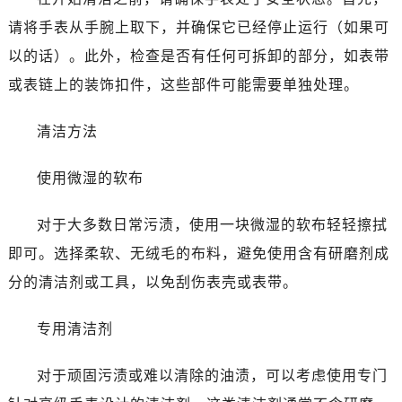
太原市迎泽区解放路15号亨得利名表服务中心（品牌授权店）3层整层（需提前预约）
请将手表从手腕上取下，并确保它已经停止运行（如果可
沈阳市沈河区中街路137号亨得利名表服务中心（品牌授权店）1层整层（需提前预约）
以的话）。此外，检查是否有任何可拆卸的部分，如表带
沈阳市沈河区中街路83号亨得利名表服务中心（品牌授权店）1层整层（需提前预约）
或表链上的装饰扣件，这些部件可能需要单独处理。
乌鲁木齐市天山区红山路26号时代广场（CCMALL）C座17层17-B（需提前预约）
温州市鹿城区锦绣路1067号置信广场10层1015室（需提前预约）
清洁方法
哈尔滨市道里区友谊西路600号富力中心T2座写字楼29层03室（需提前预约，营业时间：8:30-18:30）
大连市中山区人民路15号国际金融大厦7层G室（需提前预约）
使用微湿的软布
佛山市禅城区季华五路57号万科金融中心C座12层1205室（需提前预约）
对于大多数日常污渍，使用一块微湿的软布轻轻擦拭
东莞市东城街道鸿福东路1号民盈国贸中心T1写字楼9层907室（需提前预约）
无锡市梁溪区人民中路139号恒隆广场写字楼1座11层1104室（需提前预约）
即可。选择柔软、无绒毛的布料，避免使用含有研磨剂成
南通市崇川区工农路57号圆融广场写字楼16层1603室（需提前预约）
分的清洁剂或工具，以免刮伤表壳或表带。
苏州市苏州工业园区星港街199号苏州中心办公楼C座22层08室（需提前预约）
武汉市江汉区解放大道686号世界贸易大厦38层09室（需提前预约）
专用清洁剂
南宁市青秀区金湖路59号地王大厦12楼1224室（需提前预约）
对于顽固污渍或难以清除的油渍，可以考虑使用专门
合肥市蜀山区潜山路111号万象城华润大厦B座12楼03室（需提前预约）
泉州市丰泽区宝洲路729号浦西万达中心写字楼A座7楼709室（需提前预约）