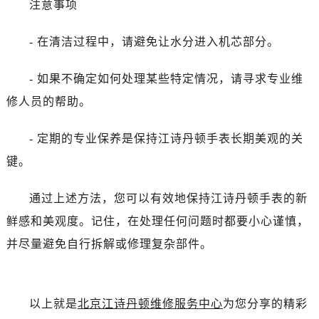
注意事项
黑龙江省七台河市桃山区大同街江诗丹顿售后服务中心（需提前预约）
黑龙江省齐齐哈尔市龙沙区龙华路江诗丹顿售后服务中心（需提前预约）
- 在清洁过程中，请避免让水分进入机芯部分。
黑龙江省双鸭山市尖山区新兴大街江诗丹顿售后服务中心（需提前预约）
- 如果不确定如何处理某些特定情况，请寻求专业维
黑龙江省绥化市北林区新华街与康庄路交叉口江诗丹顿售后服务中心（需提前预约）
黑龙江省伊春市伊美区通河路江诗丹顿售后服务中心（需提前预约）
修人员的帮助。
吉林省白城市洮北区明仁南街江诗丹顿售后服务中心（需提前预约）
- 定期的专业保养是保持江诗丹顿手表长期美观的关
吉林省白山市浑江区浑江大街江诗丹顿售后服务中心（需提前预约）
吉林省吉林市船营区河南街江诗丹顿售后服务中心（需提前预约）
键。
吉林省辽源市龙山区人民大街江诗丹顿售后服务中心（需提前预约）
通过上述方法，您可以有效地保持江诗丹顿手表的新
吉林省梅河口市新华街道梅河大街江诗丹顿售后服务中心（需提前预约）
吉林省四平市铁东区紫气大路与南九经街交汇处江诗丹顿售后服务中心（需提前预约）
鲜感和美观度。记住，在处理任何问题时都要小心谨慎，
吉林省松原市宁江区五环大街江诗丹顿售后服务中心（需提前预约）
并尽量避免自行拆解或修理复杂部件。
吉林省通化市东昌区环通乡江南大街江诗丹顿售后服务中心（需提前预约）
吉林省延边市延吉市解放路江诗丹顿售后服务中心（需提前预约）
辽宁省鞍山市铁东区站前街江诗丹顿售后服务中心（需提前预约）
以上就是
北京江诗丹顿维修服务中心
为您分享的精彩
辽宁省本溪市平山区胜利路江诗丹顿售后服务中心（需提前预约）