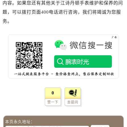
内容。如果您还有其他关于江诗丹顿手表维护和保养的问
辽宁省朝阳市双塔区新华路江诗丹顿售后服务中心（需提前预约）
题，可以拨打页面400电话进行咨询，我们将竭诚为您服
辽宁省丹东市振兴区七经街江诗丹顿售后服务中心（需提前预约）
务。
辽宁省抚顺市新抚区东一路江诗丹顿售后服务中心（需提前预约）
辽宁省阜新市海州区解放大街江诗丹顿售后服务中心（需提前预约）
辽宁省葫芦岛市连山区中央路江诗丹顿售后服务中心（需提前预约）
辽宁省锦州市古塔区中央大街江诗丹顿售后服务中心（需提前预约）
辽宁省辽阳市白塔区新运大街江诗丹顿售后服务中心（需提前预约）
辽宁省盘锦市兴隆台区石油大街江诗丹顿售后服务中心（需提前预约）
辽宁省铁岭市银州区南马路江诗丹顿售后服务中心（需提前预约）
辽宁省营口市站前区市府路与渤海大街交叉口江诗丹顿售后服务中心（需提前预约）
辽宁省沈阳市沈河区中街路137号亨得利名表维修授权店1楼江诗丹顿售后服务中心（需提前预约）
0
辽宁省沈阳市沈河区中街路83号亨得利名表维修授权店1楼江诗丹顿售后服务中心（需提前预约）
赞一下
去提问
北京市朝阳区建国门外大街甲6号华熙国际中心D座11层1102室江诗丹顿售后服务中心（需提前预约）
北京市东城区东长安街1号王府井东方广场W3座6层602室江诗丹顿售后服务中心（需提前预约）
河北省保定市竞秀区朝阳北大街北国先天下江诗丹顿售后服务中心（需提前预约）
本页永久地址：
内蒙古自治区阿拉善盟市左旗土尔扈特大街江诗丹顿售后服务中心（需提前预约）