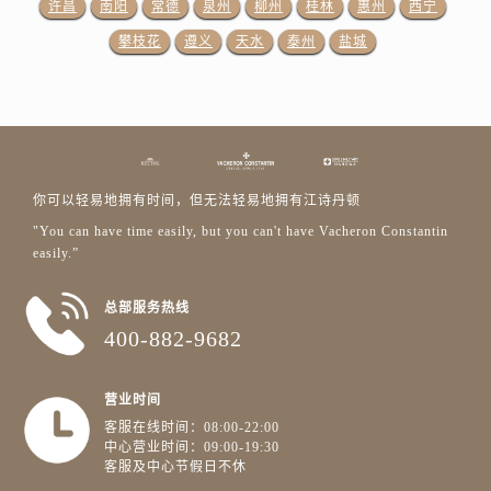
许昌
南阳
常德
泉州
柳州
桂林
惠州
西宁
浙江省嘉兴市南湖区广益路705号嘉兴世界贸易中心A座13层1304室江诗丹顿售后服务中心（需提前预约）
攀枝花
遵义
天水
泰州
盐城
浙江省金华市金东区东市南街777号金华万达广场4号楼22楼2209室江诗丹顿售后服务中心（需提前预约）
浙江省丽水市莲都区解放街江诗丹顿售后服务中心（需提前预约）
浙江省宁波市江北区大闸南路500号来福士广场办公楼20层2009室江诗丹顿售后服务中心（需提前预约）
浙江省衢州市柯城区上街江诗丹顿售后服务中心（需提前预约）
浙江省绍兴市越城区胜利东路379号世茂天际中心写字楼8层805室江诗丹顿售后服务中心（需提前预约）
你可以轻易地拥有时间，但无法轻易地拥有江诗丹顿
浙江省舟山市定海区解放东路江诗丹顿售后服务中心（需提前预约）
"You can have time easily, but you can't have Vacheron Constantin
澳门特别行政区大堂区议事亭前地（新马路）江诗丹顿售后服务中心（需提前预约）
easily.”
澳门特别行政区风顺堂区南湾大马路江诗丹顿售后服务中心（需提前预约）
澳门特别行政区花地玛堂区关闸广场江诗丹顿售后服务中心（需提前预约）
总部服务热线
400-882-9682
澳门特别行政区花王堂区大三巴商圈江诗丹顿售后服务中心（需提前预约）
澳门特别行政区嘉模堂区官也街江诗丹顿售后服务中心（需提前预约）
澳门省路氹城市金光大道江诗丹顿售后服务中心（需提前预约）
营业时间
澳门特别行政区望德堂区塔石广场江诗丹顿售后服务中心（需提前预约）
客服在线时间：08:00-22:00
中心营业时间：09:00-19:30
福建省福州市鼓楼区五四路128-1号恒力城写字楼15层03室江诗丹顿售后服务中心（需提前预约）
客服及中心节假日不休
福建省厦门市思明区湖滨东路95号万象城华润大厦B座11层1104室江诗丹顿售后服务中心（需提前预约）