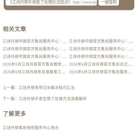
一键复制
内蒙古自治区巴彦淖尔市临河区新华街江诗丹顿售后服务中心（需提前预约）
内蒙古自治区包头市青山区幸福路甲3号王府井百货名表维修江诗丹顿售后服务中心（需提前预约）
内蒙古自治区赤峰市红山区哈达街江诗丹顿售后服务中心（需提前预约）
相关文章
内蒙古自治区鄂尔多斯市东胜区伊金霍洛街江诗丹顿售后服务中心（需提前预约）
江诗丹顿中国官方售后服务中心｜详细地址及售后服务电话权威信息公示（2026年6月最新）
江诗丹顿中国官方售后服务中心｜完整地址与联系电话权威信息公示（2026年6月最新）
内蒙古自治区呼伦贝尔市海拉尔区中央街江诗丹顿售后服务中心（需提前预约）
江诗丹顿中国官方售后服务中心｜服务电话及详细网点地址权威信息公示（2026年6月最新）
江诗丹顿中国官方售后服务中心｜服务电话及完整官方地址权威信息公示（2026年6月最新）
内蒙古自治区通辽市科尔沁区明仁大街江诗丹顿售后服务中心（需提前预约）
江诗丹顿中国官方售后服务中心｜最新电话与详细地址权威信息公示（2026年6月最新）
江诗丹顿中国官方售后服务中心｜全部网点地址与售后热线权威信息公示（2026年6月最新）
内蒙古自治区乌海市海勃湾区人民南路江诗丹顿售后服务中心（需提前预约）
2026年6月江诗丹顿官方售后维修保养网点变动简明补充手册确认文件
2026年6月江诗丹顿官方售后点迁移并增设新点补充最终通知
内蒙古自治区乌兰察布市集宁区恩和大街江诗丹顿售后服务中心（需提前预约）
2026年6月江诗丹顿表友速看第三弹：售后网点迁移及新开全览
2026年6月江诗丹顿官方售后服务中心（维修保养）迁址及新开补充最终通告内容公示
内蒙古自治区锡林郭勒盟市锡林浩特市光明街与额尔敦路交叉口江诗丹顿售后服务中心（需提前预约）
内蒙古自治区兴安盟市乌兰浩特市兴安大街江诗丹顿售后服务中心（需提前预约）
上一篇：
江诗丹顿表带过长解决技巧汇总
山西省大同市平城区迎宾街江诗丹顿售后服务中心（需提前预约）
下一篇：
江诗丹顿手表生锈了处理方法深度解析
山西省晋城市城区黄华街江诗丹顿售后服务中心（需提前预约）
山西省晋中市榆次区顺城街江诗丹顿售后服务中心（需提前预约）
了解更多
山西省临汾市尧都区解放路江诗丹顿售后服务中心（需提前预约）
江诗丹顿售后维修服务中心地点
山西省吕梁市离石区永宁中路与建设街交叉口江诗丹顿售后服务中心（需提前预约）
山西省朔州市朔城区怡西路与鄯阳西街交汇处江诗丹顿售后服务中心（需提前预约）