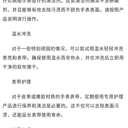
针对高级手表设计的清洁剂。这类清洁剂通常不含研磨
青岛市南区山东路6号华润大厦B座22层04室（需提前预约）
剂，并且能够有效去除污渍而不损伤手表表面。请按照产
烟台市芝罘区胜利路139号万达金融中心A座907室（需提前预约）
品说明进行操作。
长春市朝阳区西安大路727号中银大厦A座(旺进大厦)18层09室（需提前预约）
贵阳市南明区都司高架桥路33号亨特国际金融中心14楼14D（需提前预约）
温水冲洗
昆明市盘龙区北京路928号同德昆明广场写字楼10层06室（需提前预约）
石家庄市长安区中山东路39号勒泰中心写字楼B座13层07室（需提前预约）
对于一些特别顽固的情况，可以尝试用温水轻轻冲洗
西安市碑林区南关正街88号华侨城长安国际中心E座6楼10室（需提前预约）
表壳和表带。确保使用温水而非热水，并在冲洗后立即用
海口市龙华区金贸东路5号海口华润大厦B座17层1707室（需提前预约）
干净的软布擦干。
唐山市路南区新华东道100号万达广场写字楼A座10层1002室（需提前预约）
台州市椒江区东海大道1800号腾达中心东1幢20楼2002室（需提前预约）
表带护理
黑龙江省大庆市萨尔图区会战大街江诗丹顿售后服务中心（需提前预约）
黑龙江省鹤岗市向阳区红军路江诗丹顿售后服务中心（需提前预约）
对于皮革或橡胶材质的手表表带，定期使用专用护理
黑龙江省黑河市爱辉区中央街江诗丹顿售后服务中心（需提前预约）
产品进行保养和清洁是必要的。这不仅可以去除表面污
黑龙江省鸡西市鸡冠区红军路江诗丹顿售后服务中心（需提前预约）
渍，还能延长表带使用寿命。
黑龙江省佳木斯市向阳区长安路江诗丹顿售后服务中心（需提前预约）
黑龙江省牡丹江市东安区太平路江诗丹顿售后服务中心（需提前预约）