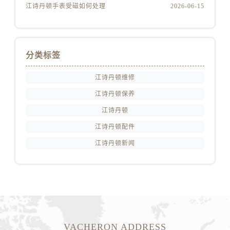
江诗丹顿手表受磁如何处理
2026-06-15
江苏省泰州市海陵区永定东路399号置地商务中心东塔（华润万象城）17层1706室江诗丹顿售后服务中心（需提前预约）
江苏省徐州市鼓楼区淮海东路29号苏宁广场IFC国际金融中心35层3508室江诗丹顿售后服务中心（需提前预约）
江苏省盐城市盐都区世纪大道5号盐城金融城写字楼1号楼16层1604室江诗丹顿售后服务中心（需提前预约）
分类标签
江苏省扬州市邗江区国展路29号星耀天地写字楼1号楼18层1803室江诗丹顿售后服务中心（需提前预约）
江苏省镇江市京口区中山东路江诗丹顿售后服务中心（需提前预约）
江诗丹顿维修
江西省抚州市临川区赣东大道江诗丹顿售后服务中心（需提前预约）
江诗丹顿保养
江西省赣州市章贡区文清路江诗丹顿售后服务中心（需提前预约）
江诗丹顿
江西省吉安市吉州区井冈山大道江诗丹顿售后服务中心（需提前预约）
江诗丹顿配件
江西省景德镇市珠山区珠山中路江诗丹顿售后服务中心（需提前预约）
江西省九江市浔阳区浔阳路江诗丹顿售后服务中心（需提前预约）
江诗丹顿新闻
江西省南昌市红谷滩新区红谷中大道998号绿地双子塔（中央广场）A1座办公楼14层1407室江诗丹顿售后服务中心（需提前预约）
江西省萍乡市安源区萍安北大道与康庄路交叉口江诗丹顿售后服务中心（需提前预约）
江西省上饶市信州区滨江西路江诗丹顿售后服务中心（需提前预约）
江西省新余市渝水区北湖西路江诗丹顿售后服务中心（需提前预约）
江西省宜春市袁州区中山中路江诗丹顿售后服务中心（需提前预约）
VACHERON ADDRESS
江西省鹰潭市月湖区胜利东路江诗丹顿售后服务中心（需提前预约）