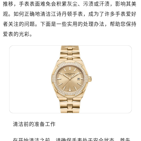
推移，手表表面难免会积累灰尘、污渍或汗渍，影响其美
杭州市上城区钱江路1366号华润大厦写字楼A座5层503-5室（需提前预约）
观。如何正确地清洁江诗丹顿手表，成为了许多手表爱好
金华市金东区东市南街777号金华万达广场写字楼4号楼22层2209室（需提前预约）
者关注的问题。下面是一些实用的处理办法，帮助您保持
绍兴市越城区胜利东路379号世茂天际中心写字楼8层805室（需提前预约）
爱表的光彩。
嘉兴市南湖区广益路705号嘉兴世界贸易中心写字楼A座13层1304室（需提前预约）
南昌市红谷滩新区红谷中大道998号绿地双子塔（中央广场）A1座办公楼14层07室（需提前预约）
济南市历下区经十路11111号华润中心写字楼（万象城）15层1508室（需提前预约）
广州市天河区天河路230号万菱汇国际中心写字楼A塔7层704室（需提前预约）
广州市越秀区环市东路371-375号世界贸易中心大厦南塔写字楼15层07室（需提前预约）
深圳市罗湖区深南东路5001号华润大厦写字楼17层1701室（需提前预约）
惠州市惠城区江北文昌一路7号华贸大厦写字楼1座30层05室（需提前预约）
厦门市思明区湖滨东路95号华润大厦写字楼B座11层1104室（需提前预约）
福州市鼓楼区五四路128-1号恒力城写字楼15层03室（需提前预约）
成都市锦江区人民东路6号SAC东原中心写字楼24层2406B室（需提前预约）
重庆市江北区观音桥步行街2号融恒时代广场写字楼9层902室（需提前预约）
清洁前的准备工作
长沙市芙蓉区定王台街道建湘路393号世茂环球金融中心写字楼（芙蓉广场）10层13室（需提前预约）
在开始清洁之前，请确保手表处于安全状态。首先，
郑州市二七区铭功路10号华润大厦写字楼29层2905室（需提前预约）