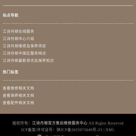
广东省潮州市潮安区新风路与潮汕路交汇处江诗丹顿售后服务中心（需提前预约）
站点导航
广东省广州市天河区天河路230号万菱汇国际中心A塔7层704室江诗丹顿售后服务中心（需提前预约）
广东省广州市越秀区环市东路371-375号世界贸易中心大厦南塔15层1507室江诗丹顿售后服务中心（需提前预约）
江诗丹顿在线服务
广东省河源市源城区越王大道江诗丹顿售后服务中心（需提前预约）
江诗丹顿中心介绍
广东省惠州市惠城区江北文昌一路7号华贸大厦1座30层3005室江诗丹顿售后服务中心（需提前预约）
江诗丹顿维修及保养项目
广东省江门市蓬江区广场西路江诗丹顿售后服务中心（需提前预约）
江诗丹顿中国区服务网点
广东省揭阳市榕城进贤门步行街江诗丹顿售后服务中心（需提前预约）
江诗丹顿最新资讯及保养知识
广东省茂名市电白区水东街道迎宾大道江诗丹顿售后服务中心（需提前预约）
热门标签
广东省梅州市梅江区金燕大道江诗丹顿售后服务中心（需提前预约）
广东省清远市清城区湖西路江诗丹顿售后服务中心（需提前预约）
查看维修相关文档
广东省汕头市龙湖区长平路江诗丹顿售后服务中心（需提前预约）
查看保养相关文档
广东省汕尾市城区香洲街道园林社区翠园街江诗丹顿售后服务中心（需提前预约）
查看配件相关文档
广东省韶关市武江区芙蓉新区与老城中心交汇处江诗丹顿售后服务中心（需提前预约）
广东省深圳市罗湖区深南东路5001号华润大厦17层1701室江诗丹顿售后服务中心（需提前预约）
版权所有：
江诗丹顿官方售后维修服务中心
All Rights Reserved
广东省阳江市江城区东风一路江诗丹顿售后服务中心（需提前预约）
ICP备案/许可证号：
陕ICP备2025073640号-23
|
XML
广东省云浮市云城区金山路江诗丹顿售后服务中心（需提前预约）