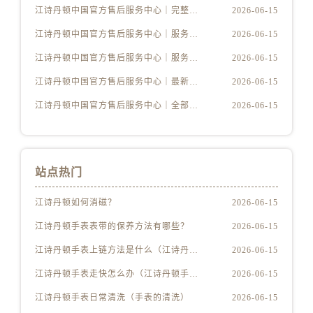
江诗丹顿中国官方售后服务中心｜完整地址与联系电话权威信息公示（2026年6月最新）
2026-06-15
安徽省马鞍山市雨山区湖南西路江诗丹顿售后服务中心（需提前预约）
江诗丹顿中国官方售后服务中心｜服务电话及详细网点地址权威信息公示（2026年6月最新）
2026-06-15
安徽省宿州市埇桥区人民中路江诗丹顿售后服务中心（需提前预约）
安徽省铜陵市铜官区石城大道江诗丹顿售后服务中心（需提前预约）
江诗丹顿中国官方售后服务中心｜服务电话及完整官方地址权威信息公示（2026年6月最新）
2026-06-15
安徽省芜湖市镜湖区中山路步行街江诗丹顿售后服务中心（需提前预约）
江诗丹顿中国官方售后服务中心｜最新电话与详细地址权威信息公示（2026年6月最新）
2026-06-15
安徽省宣城市宣州区叠嶂西路江诗丹顿售后服务中心（需提前预约）
江诗丹顿中国官方售后服务中心｜全部网点地址与售后热线权威信息公示（2026年6月最新）
2026-06-15
福建省龙岩市新罗区九一南路江诗丹顿售后服务中心（需提前预约）
福建省南平市建阳区人民西路江诗丹顿售后服务中心（需提前预约）
福建省宁德市蕉城区天湖东路江诗丹顿售后服务中心（需提前预约）
站点热门
福建省莆田市城厢区霞林街道荔华东大道江诗丹顿售后服务中心（需提前预约）
福建省三明市三元区东乾二路江诗丹顿售后服务中心（需提前预约）
江诗丹顿如何消磁？
2026-06-15
福建省漳州市龙文区步港路江诗丹顿售后服务中心（需提前预约）
江诗丹顿手表表带的保养方法有哪些？
2026-06-15
江苏省常州市新北区龙锦路1590号现代传媒中心5号楼10层1008室江诗丹顿售后服务中心（需提前预约）
江诗丹顿手表上链方法是什么（江诗丹顿怎么给手表上链）
2026-06-15
江苏省淮安市清江浦区淮海北路江诗丹顿售后服务中心（需提前预约）
江苏省连云港市海州区通灌北路江诗丹顿售后服务中心（需提前预约）
江诗丹顿手表走快怎么办（江诗丹顿手表走快什么原因）
2026-06-15
江苏省南京市秦淮区中山南路1号南京中心22层22-C1-C3室江诗丹顿售后服务中心（需提前预约）
江诗丹顿手表日常清洗（手表的清洗）
2026-06-15
江苏省宿迁市宿城区西湖路江诗丹顿售后服务中心（需提前预约）