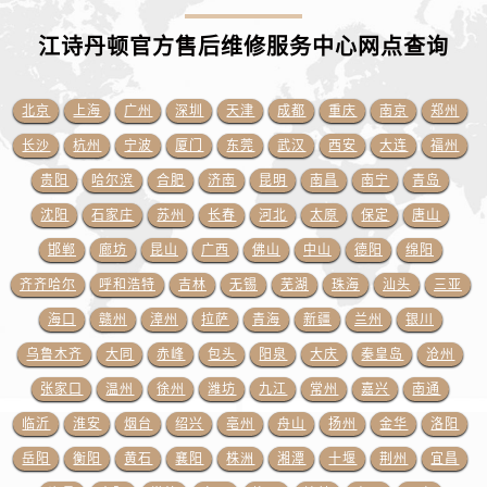
山东省德州市德城区东风中路江诗丹顿售后服务中心（需提前预约）
江诗丹顿官方售后维修服务中心网点
查询
山东省东营市东营区济南路江诗丹顿售后服务中心（需提前预约）
山东省济南市历下区经十路11111号华润中心写字楼（万象城）15层1508室江诗丹顿售后服务中心（需提前预约）
北京
上海
广州
深圳
天津
成都
重庆
南京
郑州
山东省济宁市任城区太白楼路江诗丹顿售后服务中心（需提前预约）
长沙
杭州
宁波
厦门
东莞
武汉
西安
大连
福州
山东省莱芜市文化南路8号银座商城名表维修一楼名表维修江诗丹顿售后服务中心（需提前预约）
贵阳
哈尔滨
合肥
济南
昆明
南昌
南宁
青岛
山东省临沂市兰山区解放路江诗丹顿售后服务中心（需提前预约）
山东省日照市东港区烟台路江诗丹顿售后服务中心（需提前预约）
沈阳
石家庄
苏州
长春
河北
太原
保定
唐山
山东省泰安市泰山区财源街道泰山大街江诗丹顿售后服务中心（需提前预约）
邯郸
廊坊
昆山
广西
佛山
中山
德阳
绵阳
山东省威海市环翠区新威海路89号振华商厦一楼名表维修江诗丹顿售后服务中心（需提前预约）
齐齐哈尔
呼和浩特
吉林
无锡
芜湖
珠海
汕头
三亚
山东省潍坊市奎文区东风东街江诗丹顿售后服务中心（需提前预约）
海口
赣州
漳州
拉萨
青海
新疆
兰州
银川
山东省枣庄市滕州市北辛路与善国路交叉口江诗丹顿售后服务中心（需提前预约）
乌鲁木齐
大同
赤峰
包头
阳泉
大庆
秦皇岛
沧州
山东省淄博市张店区金晶大道江诗丹顿售后服务中心（需提前预约）
张家口
温州
徐州
潍坊
九江
常州
嘉兴
南通
上海市黄浦区南京东路299号宏伊国际广场写字楼8层806室江诗丹顿售后服务中心（需提前预约）
临沂
淮安
烟台
绍兴
亳州
舟山
扬州
金华
洛阳
上海市徐汇区虹桥路3号港汇中心2座37层3705室江诗丹顿售后服务中心（需提前预约）
浙江省杭州市上城区钱江路1366号华润大厦A座5层503-5室江诗丹顿售后服务中心（需提前预约）
岳阳
衡阳
黄石
襄阳
株洲
湘潭
十堰
荆州
宜昌
浙江省湖州市吴兴区劳动路江诗丹顿售后服务中心（需提前预约）