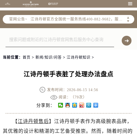

2026年6月江诗丹顿全国官方售后客户服务热线：400-882-9682
江诗丹顿官方全国统一服务热线400-882-9682，服务覆盖中国大陆、香港、澳门、台湾全部区域
▲
官网公告>
▼
港澳台无独立专线，需直接拨打本统一热线获取售后、咨询等相关服务。
2026年6月江诗丹顿售后服务中心最新网点地址：
北京市东城区东长安街1号东方广场写字楼W3座6层602室（需提前预约）
北京市朝阳区建国门外大街甲6号华熙国际中心写字楼D座11层1102室（需提前预约）
当前位置：
首页
>
新闻/知识/问答
>
江诗丹顿知识
>
天津市和平区赤峰道136号天津国际金融中心写字楼26层2603室（需提前预约）
上海市徐汇区虹桥路3号港汇中心写字楼2座37层3705室（需提前预约）
江诗丹顿手表脏了处理办法盘点
上海市黄浦区南京东路299号宏伊国际广场写字楼8层806室（需提前预约）
南京市秦淮区中山南路1号（新街口）南京中心写字楼22层C1-1室（需提前预约）
发布时间：2026-06-15 14:56
常州市新北区龙锦路1590号现代传媒中心写字楼5号楼10层1008室（需提前预约）
阅读：（
79次）
徐州市鼓楼区淮海东路29号苏宁广场IFC国际金融中心写字楼35层3508室（需提前预约）
分享到：
扬州市邗江区国展路29号星耀天地写字楼1号楼18层1803室（需提前预约）
盐城市盐都区世纪大道5号盐城金融城写字楼1号楼16层1604室（需提前预约）
【
江诗丹顿售后
】江诗丹顿手表作为高级腕表品牌，
泰州市海陵区永定东路399号置地商务中心东塔写字楼（华润万象城）17层1706室（需提前预约）
其优雅的设计和精湛的工艺备受推崇。然而，随着时间的
宁波市江北区大闸南路500号来福士广场办公楼20层2009室（需提前预约）