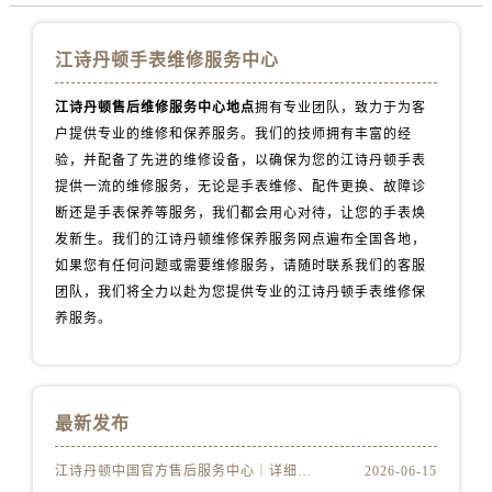
山西省忻州市忻府区和平东街与七一南路交叉口江诗丹顿售后服务中心（需提前预约）
江诗丹顿手表维修服务中心
山西省阳泉市郊区平阳东街与新城大道交叉口江诗丹顿售后服务中心（需提前预约）
山西省运城市盐湖区河东街江诗丹顿售后服务中心（需提前预约）
江诗丹顿售后维修服务中心地点
拥有专业团队，致力于为客
山西省长治市潞州区英雄中路江诗丹顿售后服务中心（需提前预约）
户提供专业的维修和保养服务。我们的技师拥有丰富的经
山西省太原市迎泽区迎泽街道解放路15号亨得利名表维修授权店3楼江诗丹顿售后服务中心（需提前预约）
验，并配备了先进的维修设备，以确保为您的江诗丹顿手表
天津市和平区赤峰道136号天津国际金融中心26层2603室江诗丹顿售后服务中心（需提前预约）
提供一流的维修服务，无论是手表维修、配件更换、故障诊
断还是手表保养等服务，我们都会用心对待，让您的手表焕
安徽省安庆市迎江区人民路江诗丹顿售后服务中心（需提前预约）
发新生。我们的江诗丹顿维修保养服务网点遍布全国各地，
安徽省蚌埠市蚌山区淮河路江诗丹顿售后服务中心（需提前预约）
如果您有任何问题或需要维修服务，请随时联系我们的客服
安徽省亳州市谯城区魏武大道江诗丹顿售后服务中心（需提前预约）
团队，我们将全力以赴为您提供专业的江诗丹顿手表维修保
安徽省池州市贵池区长江路江诗丹顿售后服务中心（需提前预约）
养服务。
安徽省滁州市琅琊区南谯北路江诗丹顿售后服务中心（需提前预约）
安徽省阜阳市颍州区颍州北路江诗丹顿售后服务中心（需提前预约）
安徽省淮北市相山区淮海路江诗丹顿售后服务中心（需提前预约）
最新发布
安徽省淮南市田家庵区国庆中路江诗丹顿售后服务中心（需提前预约）
安徽省黄山市屯溪区黄山西路江诗丹顿售后服务中心（需提前预约）
江诗丹顿中国官方售后服务中心｜详细地址及售后服务电话权威信息公示（2026年6月最新）
2026-06-15
安徽省六安市金安区解放中路江诗丹顿售后服务中心（需提前预约）