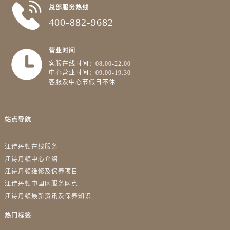
浙江省宁波市江北区大闸南路500号来福士广场办公楼20层2009室江诗丹顿售后服务中心（需提前预约）
总部服务热线
浙江省衢州市柯城区上街江诗丹顿售后服务中心（需提前预约）
400-882-9682
浙江省绍兴市越城区胜利东路379号世茂天际中心写字楼8层805室江诗丹顿售后服务中心（需提前预约）
浙江省舟山市定海区解放东路江诗丹顿售后服务中心（需提前预约）
营业时间
澳门特别行政区大堂区议事亭前地（新马路）江诗丹顿售后服务中心（需提前预约）
客服在线时间：08:00-22:00
中心营业时间：09:00-19:30
澳门特别行政区风顺堂区南湾大马路江诗丹顿售后服务中心（需提前预约）
客服及中心节假日不休
澳门特别行政区花地玛堂区关闸广场江诗丹顿售后服务中心（需提前预约）
澳门特别行政区花王堂区大三巴商圈江诗丹顿售后服务中心（需提前预约）
澳门特别行政区嘉模堂区官也街江诗丹顿售后服务中心（需提前预约）
站点导航
澳门省路氹城市金光大道江诗丹顿售后服务中心（需提前预约）
江诗丹顿在线服务
澳门特别行政区望德堂区塔石广场江诗丹顿售后服务中心（需提前预约）
江诗丹顿中心介绍
福建省福州市鼓楼区五四路128-1号恒力城写字楼15层03室江诗丹顿售后服务中心（需提前预约）
江诗丹顿维修及保养项目
福建省厦门市思明区湖滨东路95号万象城华润大厦B座11层1104室江诗丹顿售后服务中心（需提前预约）
江诗丹顿中国区服务网点
广东省潮州市潮安区新风路与潮汕路交汇处江诗丹顿售后服务中心（需提前预约）
江诗丹顿最新资讯及保养知识
广东省广州市天河区天河路230号万菱汇国际中心A塔7层704室江诗丹顿售后服务中心（需提前预约）
热门标签
广东省广州市越秀区环市东路371-375号世界贸易中心大厦南塔15层1507室江诗丹顿售后服务中心（需提前预约）