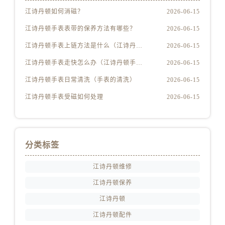
安徽省芜湖市镜湖区中山路步行街江诗丹顿售后服务中心（需提前预约）
江诗丹顿如何消磁？
2026-06-15
安徽省宣城市宣州区叠嶂西路江诗丹顿售后服务中心（需提前预约）
江诗丹顿手表表带的保养方法有哪些？
2026-06-15
福建省龙岩市新罗区九一南路江诗丹顿售后服务中心（需提前预约）
福建省南平市建阳区人民西路江诗丹顿售后服务中心（需提前预约）
江诗丹顿手表上链方法是什么（江诗丹顿怎么给手表上链）
2026-06-15
福建省宁德市蕉城区天湖东路江诗丹顿售后服务中心（需提前预约）
江诗丹顿手表走快怎么办（江诗丹顿手表走快什么原因）
2026-06-15
福建省莆田市城厢区霞林街道荔华东大道江诗丹顿售后服务中心（需提前预约）
江诗丹顿手表日常清洗（手表的清洗）
2026-06-15
福建省三明市三元区东乾二路江诗丹顿售后服务中心（需提前预约）
江诗丹顿手表受磁如何处理
2026-06-15
福建省漳州市龙文区步港路江诗丹顿售后服务中心（需提前预约）
江苏省常州市新北区龙锦路1590号现代传媒中心5号楼10层1008室江诗丹顿售后服务中心（需提前预约）
江苏省淮安市清江浦区淮海北路江诗丹顿售后服务中心（需提前预约）
江苏省连云港市海州区通灌北路江诗丹顿售后服务中心（需提前预约）
分类标签
江苏省南京市秦淮区中山南路1号南京中心22层22-C1-C3室江诗丹顿售后服务中心（需提前预约）
江诗丹顿维修
江苏省宿迁市宿城区西湖路江诗丹顿售后服务中心（需提前预约）
江诗丹顿保养
江苏省泰州市海陵区永定东路399号置地商务中心东塔（华润万象城）17层1706室江诗丹顿售后服务中心（需提前预约）
江诗丹顿
江苏省徐州市鼓楼区淮海东路29号苏宁广场IFC国际金融中心35层3508室江诗丹顿售后服务中心（需提前预约）
江苏省盐城市盐都区世纪大道5号盐城金融城写字楼1号楼16层1604室江诗丹顿售后服务中心（需提前预约）
江诗丹顿配件