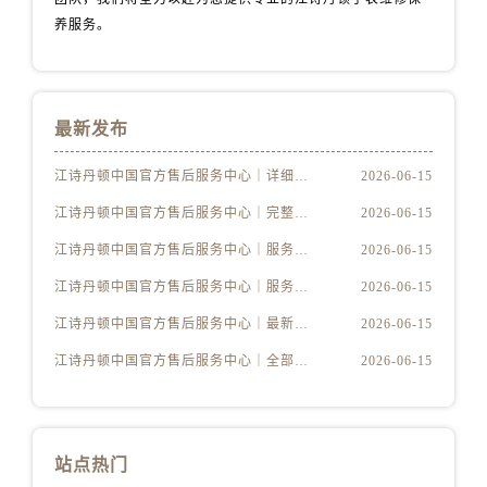
山西省长治市潞州区英雄中路江诗丹顿售后服务中心（需提前预约）
养服务。
山西省太原市迎泽区迎泽街道解放路15号亨得利名表维修授权店3楼江诗丹顿售后服务中心（需提前预约）
天津市和平区赤峰道136号天津国际金融中心26层2603室江诗丹顿售后服务中心（需提前预约）
安徽省安庆市迎江区人民路江诗丹顿售后服务中心（需提前预约）
最新发布
安徽省蚌埠市蚌山区淮河路江诗丹顿售后服务中心（需提前预约）
安徽省亳州市谯城区魏武大道江诗丹顿售后服务中心（需提前预约）
江诗丹顿中国官方售后服务中心｜详细地址及售后服务电话权威信息公示（2026年6月最新）
2026-06-15
安徽省池州市贵池区长江路江诗丹顿售后服务中心（需提前预约）
江诗丹顿中国官方售后服务中心｜完整地址与联系电话权威信息公示（2026年6月最新）
2026-06-15
安徽省滁州市琅琊区南谯北路江诗丹顿售后服务中心（需提前预约）
江诗丹顿中国官方售后服务中心｜服务电话及详细网点地址权威信息公示（2026年6月最新）
2026-06-15
安徽省阜阳市颍州区颍州北路江诗丹顿售后服务中心（需提前预约）
安徽省淮北市相山区淮海路江诗丹顿售后服务中心（需提前预约）
江诗丹顿中国官方售后服务中心｜服务电话及完整官方地址权威信息公示（2026年6月最新）
2026-06-15
安徽省淮南市田家庵区国庆中路江诗丹顿售后服务中心（需提前预约）
江诗丹顿中国官方售后服务中心｜最新电话与详细地址权威信息公示（2026年6月最新）
2026-06-15
安徽省黄山市屯溪区黄山西路江诗丹顿售后服务中心（需提前预约）
江诗丹顿中国官方售后服务中心｜全部网点地址与售后热线权威信息公示（2026年6月最新）
2026-06-15
安徽省六安市金安区解放中路江诗丹顿售后服务中心（需提前预约）
安徽省马鞍山市雨山区湖南西路江诗丹顿售后服务中心（需提前预约）
安徽省宿州市埇桥区人民中路江诗丹顿售后服务中心（需提前预约）
站点热门
安徽省铜陵市铜官区石城大道江诗丹顿售后服务中心（需提前预约）