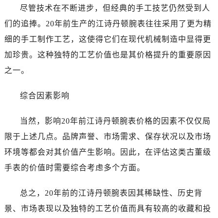
贵阳市南明区都司高架桥路33号亨特国际金融中心14楼14D（需提前预约）
尽管技术在不断进步，但经典的手工技艺仍然受到人
昆明市盘龙区北京路928号同德昆明广场写字楼10层06室（需提前预约）
们的追捧。20年前生产的江诗丹顿腕表往往采用了更为精
石家庄市长安区中山东路39号勒泰中心写字楼B座13层07室（需提前预约）
细的手工制作工艺，这使得它们在现代机械制造中显得更
西安市碑林区南关正街88号华侨城长安国际中心E座6楼10室（需提前预约）
加珍贵。这种独特的工艺价值也是其价格提升的重要原因
海口市龙华区金贸东路5号海口华润大厦B座17层1707室（需提前预约）
之一。
唐山市路南区新华东道100号万达广场写字楼A座10层1002室（需提前预约）
台州市椒江区东海大道1800号腾达中心东1幢20楼2002室（需提前预约）
综合因素影响
黑龙江省大庆市萨尔图区会战大街江诗丹顿售后服务中心（需提前预约）
黑龙江省鹤岗市向阳区红军路江诗丹顿售后服务中心（需提前预约）
当然，影响20年前江诗丹顿腕表价格的因素不仅仅局
黑龙江省黑河市爱辉区中央街江诗丹顿售后服务中心（需提前预约）
限于上述几点。品牌声誉、市场需求、保存状况以及市场
黑龙江省鸡西市鸡冠区红军路江诗丹顿售后服务中心（需提前预约）
环境等都会对其价值产生影响。因此，在评估这类古董级
黑龙江省佳木斯市向阳区长安路江诗丹顿售后服务中心（需提前预约）
手表的价值时需要综合考虑多个方面。
黑龙江省牡丹江市东安区太平路江诗丹顿售后服务中心（需提前预约）
黑龙江省七台河市桃山区大同街江诗丹顿售后服务中心（需提前预约）
总之，20年前的江诗丹顿腕表因其稀缺性、历史背
黑龙江省齐齐哈尔市龙沙区龙华路江诗丹顿售后服务中心（需提前预约）
景、市场表现以及独特的工艺价值而具有较高的收藏和投
黑龙江省双鸭山市尖山区新兴大街江诗丹顿售后服务中心（需提前预约）