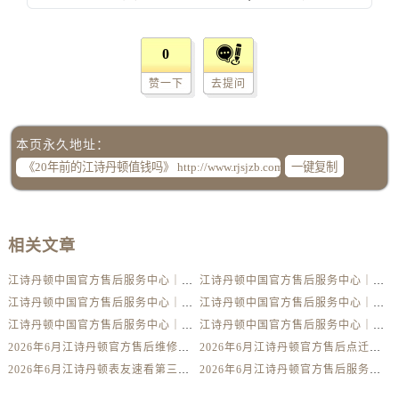
辽宁省阜新市海州区解放大街江诗丹顿售后服务中心（需提前预约）
辽宁省葫芦岛市连山区中央路江诗丹顿售后服务中心（需提前预约）
0
辽宁省锦州市古塔区中央大街江诗丹顿售后服务中心（需提前预约）
辽宁省辽阳市白塔区新运大街江诗丹顿售后服务中心（需提前预约）
赞一下
去提问
辽宁省盘锦市兴隆台区石油大街江诗丹顿售后服务中心（需提前预约）
辽宁省铁岭市银州区南马路江诗丹顿售后服务中心（需提前预约）
本页永久地址：
辽宁省营口市站前区市府路与渤海大街交叉口江诗丹顿售后服务中心（需提前预约）
一键复制
辽宁省沈阳市沈河区中街路137号亨得利名表维修授权店1楼江诗丹顿售后服务中心（需提前预约）
辽宁省沈阳市沈河区中街路83号亨得利名表维修授权店1楼江诗丹顿售后服务中心（需提前预约）
北京市朝阳区建国门外大街甲6号华熙国际中心D座11层1102室江诗丹顿售后服务中心（需提前预约）
相关文章
北京市东城区东长安街1号王府井东方广场W3座6层602室江诗丹顿售后服务中心（需提前预约）
河北省保定市竞秀区朝阳北大街北国先天下江诗丹顿售后服务中心（需提前预约）
江诗丹顿中国官方售后服务中心｜详细地址及售后服务电话权威信息公示（2026年6月最新）
江诗丹顿中国官方售后服务中心｜完整地址与联系电话权威信息公示（2026年6月最新）
江诗丹顿中国官方售后服务中心｜服务电话及详细网点地址权威信息公示（2026年6月最新）
江诗丹顿中国官方售后服务中心｜服务电话及完整官方地址权威信息公示（2026年6月最新）
内蒙古自治区阿拉善盟市左旗土尔扈特大街江诗丹顿售后服务中心（需提前预约）
江诗丹顿中国官方售后服务中心｜最新电话与详细地址权威信息公示（2026年6月最新）
江诗丹顿中国官方售后服务中心｜全部网点地址与售后热线权威信息公示（2026年6月最新）
内蒙古自治区巴彦淖尔市临河区新华街江诗丹顿售后服务中心（需提前预约）
2026年6月江诗丹顿官方售后维修保养网点变动简明补充手册确认文件
2026年6月江诗丹顿官方售后点迁移并增设新点补充最终通知
内蒙古自治区包头市青山区幸福路甲3号王府井百货名表维修江诗丹顿售后服务中心（需提前预约）
2026年6月江诗丹顿表友速看第三弹：售后网点迁移及新开全览
2026年6月江诗丹顿官方售后服务中心（维修保养）迁址及新开补充最终通告内容公示
内蒙古自治区赤峰市红山区哈达街江诗丹顿售后服务中心（需提前预约）