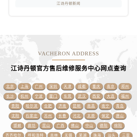
江苏省扬州市邗江区国展路29号星耀天地写字楼1号楼18层1803室江诗丹顿售后服务中心（需提前预约）
江诗丹顿新闻
江苏省镇江市京口区中山东路江诗丹顿售后服务中心（需提前预约）
江西省抚州市临川区赣东大道江诗丹顿售后服务中心（需提前预约）
江西省赣州市章贡区文清路江诗丹顿售后服务中心（需提前预约）
江西省吉安市吉州区井冈山大道江诗丹顿售后服务中心（需提前预约）
江西省景德镇市珠山区珠山中路江诗丹顿售后服务中心（需提前预约）
VACHERON ADDRESS
江西省九江市浔阳区浔阳路江诗丹顿售后服务中心（需提前预约）
江西省南昌市红谷滩新区红谷中大道998号绿地双子塔（中央广场）A1座办公楼14层1407室江诗丹顿售后服务中心（需提前预约）
江诗丹顿官方售后维修服务中心网点
查询
江西省萍乡市安源区萍安北大道与康庄路交叉口江诗丹顿售后服务中心（需提前预约）
江西省上饶市信州区滨江西路江诗丹顿售后服务中心（需提前预约）
北京
上海
广州
深圳
天津
成都
重庆
南京
郑州
江西省新余市渝水区北湖西路江诗丹顿售后服务中心（需提前预约）
江西省宜春市袁州区中山中路江诗丹顿售后服务中心（需提前预约）
长沙
杭州
宁波
厦门
东莞
武汉
西安
大连
福州
江西省鹰潭市月湖区胜利东路江诗丹顿售后服务中心（需提前预约）
贵阳
哈尔滨
合肥
济南
昆明
南昌
南宁
青岛
山东省德州市德城区东风中路江诗丹顿售后服务中心（需提前预约）
沈阳
石家庄
苏州
长春
河北
太原
保定
唐山
山东省东营市东营区济南路江诗丹顿售后服务中心（需提前预约）
邯郸
廊坊
昆山
广西
佛山
中山
德阳
绵阳
山东省济南市历下区经十路11111号华润中心写字楼（万象城）15层1508室江诗丹顿售后服务中心（需提前预约）
齐齐哈尔
呼和浩特
吉林
无锡
芜湖
珠海
汕头
三亚