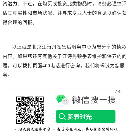
黑龙江省绥化市北林区新华街与康庄路交叉口江诗丹顿售后服务中心（需提前预约）
资潜力。不过，在购买或投资此类物品时，请务必谨慎评
黑龙江省伊春市伊美区通河路江诗丹顿售后服务中心（需提前预约）
估其真实性和市场状况，并寻求专业人士的意见以确保获
吉林省白城市洮北区明仁南街江诗丹顿售后服务中心（需提前预约）
得合理的回报。
吉林省白山市浑江区浑江大街江诗丹顿售后服务中心（需提前预约）
吉林省吉林市船营区河南街江诗丹顿售后服务中心（需提前预约）
吉林省辽源市龙山区人民大街江诗丹顿售后服务中心（需提前预约）
以上就是
北京江诗丹顿售后服务中心
为您分享的精彩
吉林省梅河口市新华街道梅河大街江诗丹顿售后服务中心（需提前预约）
内容。如果您还有其他关于江诗丹顿手表维护和保养的问
吉林省四平市铁东区紫气大路与南九经街交汇处江诗丹顿售后服务中心（需提前预约）
题，可以拨打页面400电话进行咨询，我们将竭诚为您服
吉林省松原市宁江区五环大街江诗丹顿售后服务中心（需提前预约）
务。
吉林省通化市东昌区环通乡江南大街江诗丹顿售后服务中心（需提前预约）
吉林省延边市延吉市解放路江诗丹顿售后服务中心（需提前预约）
辽宁省鞍山市铁东区站前街江诗丹顿售后服务中心（需提前预约）
辽宁省本溪市平山区胜利路江诗丹顿售后服务中心（需提前预约）
辽宁省朝阳市双塔区新华路江诗丹顿售后服务中心（需提前预约）
辽宁省丹东市振兴区七经街江诗丹顿售后服务中心（需提前预约）
辽宁省抚顺市新抚区东一路江诗丹顿售后服务中心（需提前预约）