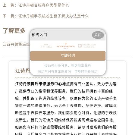
内蒙古自治区鄂尔多斯市东胜区伊金霍洛街江诗丹顿售后服务中心（需提前预约）
上一篇：
江诗丹顿目标客户类型是什么
内蒙古自治区呼伦贝尔市海拉尔区中央街江诗丹顿售后服务中心（需提前预约）
下一篇：
江诗丹顿手表机芯生锈了解决办法是什么
内蒙古自治区通辽市科尔沁区明仁大街江诗丹顿售后服务中心（需提前预约）
内蒙古自治区乌海市海勃湾区人民南路江诗丹顿售后服务中心（需提前预约）
了解更多
预约入口
关闭
内蒙古自治区乌兰察布市集宁区恩和大街江诗丹顿售后服务中心（需提前预约）
内蒙古自治区锡林郭勒盟市锡林浩特市光明街与额尔敦路交叉口江诗丹顿售后服务中心（需提前预约）
江诗丹顿售后维修服务中心地点
内蒙古自治区兴安盟市乌兰浩特市兴安大街江诗丹顿售后服务中心（需提前预约）
立即预约
山西省大同市平城区迎宾街江诗丹顿售后服务中心（需提前预约）
提前预约免排队，到店即享服务
山西省晋城市城区黄华街江诗丹顿售后服务中心（需提前预约）
江诗丹顿手表维修服务中心
预约时间有变无需取消，可随时重新预约
山西省晋中市榆次区顺城街江诗丹顿售后服务中心（需提前预约）
江诗丹顿售后维修服务中心地点
拥有专业团队，致力于为客
山西省临汾市尧都区解放路江诗丹顿售后服务中心（需提前预约）
户提供专业的维修和保养服务。我们的技师拥有丰富的经
山西省吕梁市离石区永宁中路与建设街交叉口江诗丹顿售后服务中心（需提前预约）
验，并配备了先进的维修设备，以确保为您的江诗丹顿手表
山西省朔州市朔城区怡西路与鄯阳西街交汇处江诗丹顿售后服务中心（需提前预约）
提供一流的维修服务，无论是手表维修、配件更换、故障诊
山西省忻州市忻府区和平东街与七一南路交叉口江诗丹顿售后服务中心（需提前预约）
断还是手表保养等服务，我们都会用心对待，让您的手表焕
山西省阳泉市郊区平阳东街与新城大道交叉口江诗丹顿售后服务中心（需提前预约）
发新生。我们的江诗丹顿维修保养服务网点遍布全国各地，
如果您有任何问题或需要维修服务，请随时联系我们的客服
山西省运城市盐湖区河东街江诗丹顿售后服务中心（需提前预约）
团队，我们将全力以赴为您提供专业的江诗丹顿手表维修保