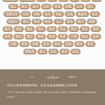
山东省济宁市任城区太白楼路江诗丹顿售后服务中心（需提前预约）
海口
赣州
漳州
拉萨
青海
新疆
兰州
银川
山东省莱芜市文化南路8号银座商城名表维修一楼名表维修江诗丹顿售后服务中心（需提前预约）
乌鲁木齐
大同
赤峰
包头
阳泉
大庆
秦皇岛
沧州
山东省临沂市兰山区解放路江诗丹顿售后服务中心（需提前预约）
山东省日照市东港区烟台路江诗丹顿售后服务中心（需提前预约）
张家口
温州
徐州
潍坊
九江
常州
嘉兴
南通
山东省泰安市泰山区财源街道泰山大街江诗丹顿售后服务中心（需提前预约）
临沂
淮安
烟台
绍兴
亳州
舟山
扬州
金华
洛阳
山东省威海市环翠区新威海路89号振华商厦一楼名表维修江诗丹顿售后服务中心（需提前预约）
岳阳
衡阳
黄石
襄阳
株洲
湘潭
十堰
荆州
宜昌
山东省潍坊市奎文区东风东街江诗丹顿售后服务中心（需提前预约）
许昌
南阳
常德
泉州
柳州
桂林
惠州
西宁
山东省枣庄市滕州市北辛路与善国路交叉口江诗丹顿售后服务中心（需提前预约）
攀枝花
遵义
天水
泰州
盐城
山东省淄博市张店区金晶大道江诗丹顿售后服务中心（需提前预约）
上海市黄浦区南京东路299号宏伊国际广场写字楼8层806室江诗丹顿售后服务中心（需提前预约）
上海市徐汇区虹桥路3号港汇中心2座37层3705室江诗丹顿售后服务中心（需提前预约）
浙江省杭州市上城区钱江路1366号华润大厦A座5层503-5室江诗丹顿售后服务中心（需提前预约）
浙江省湖州市吴兴区劳动路江诗丹顿售后服务中心（需提前预约）
你可以轻易地拥有时间，但无法轻易地拥有江诗丹顿
浙江省嘉兴市南湖区广益路705号嘉兴世界贸易中心A座13层1304室江诗丹顿售后服务中心（需提前预约）
"You can have time easily, but you can't have Vacheron Constantin
浙江省金华市金东区东市南街777号金华万达广场4号楼22楼2209室江诗丹顿售后服务中心（需提前预约）
easily.”
浙江省丽水市莲都区解放街江诗丹顿售后服务中心（需提前预约）