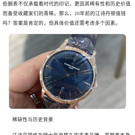
嘉兴市南湖区广益路705号嘉兴世界贸易中心写字楼A座13层1304室（需提前预约）
些腕表不仅承载着时代的印记，更因其稀有性和历史价值
南昌市红谷滩新区红谷中大道998号绿地双子塔（中央广场）A1座办公楼14层07室（需提前预约）
而备受收藏家们的青睐。那么，20年前的江诗丹顿值钱
济南市历下区经十路11111号华润中心写字楼（万象城）15层1508室（需提前预约）
吗？答案是肯定的，但具体价值还需考虑多个因素。
广州市天河区天河路230号万菱汇国际中心写字楼A塔7层704室（需提前预约）
广州市越秀区环市东路371-375号世界贸易中心大厦南塔写字楼15层07室（需提前预约）
深圳市罗湖区深南东路5001号华润大厦写字楼17层1701室（需提前预约）
惠州市惠城区江北文昌一路7号华贸大厦写字楼1座30层05室（需提前预约）
厦门市思明区湖滨东路95号华润大厦写字楼B座11层1104室（需提前预约）
福州市鼓楼区五四路128-1号恒力城写字楼15层03室（需提前预约）
成都市锦江区人民东路6号SAC东原中心写字楼24层2406B室（需提前预约）
重庆市江北区观音桥步行街2号融恒时代广场写字楼9层902室（需提前预约）
长沙市芙蓉区定王台街道建湘路393号世茂环球金融中心写字楼（芙蓉广场）10层13室（需提前预约）
郑州市二七区铭功路10号华润大厦写字楼29层2905室（需提前预约）
太原市迎泽区解放路15号亨得利名表服务中心（品牌授权店）3层整层（需提前预约）
稀缺性与历史背景
沈阳市沈河区中街路137号亨得利名表服务中心（品牌授权店）1层整层（需提前预约）
沈阳市沈河区中街路83号亨得利名表服务中心（品牌授权店）1层整层（需提前预约）