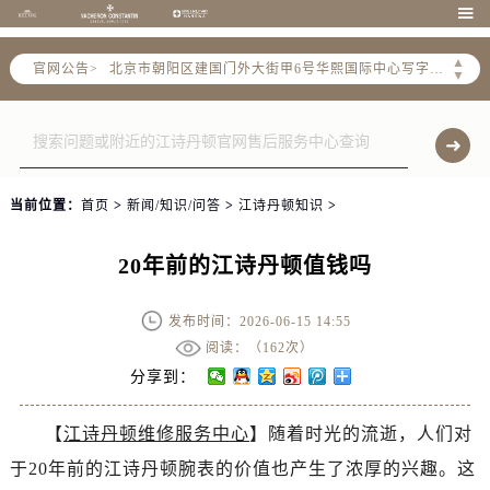
2026年6月江诗丹顿售后服务中心最新网点地址：

北京市东城区东长安街1号东方广场写字楼W3座6层602室（需提前预约）
▲
官网公告>
北京市朝阳区建国门外大街甲6号华熙国际中心写字楼D座11层1102室（需提前预约）
▼
天津市和平区赤峰道136号天津国际金融中心写字楼26层2603室（需提前预约）
上海市徐汇区虹桥路3号港汇中心写字楼2座37层3705室（需提前预约）
上海市黄浦区南京东路299号宏伊国际广场写字楼8层806室（需提前预约）
南京市秦淮区中山南路1号（新街口）南京中心写字楼22层C1-1室（需提前预约）
当前位置：
首页
>
新闻/知识/问答
>
江诗丹顿知识
>
常州市新北区龙锦路1590号现代传媒中心写字楼5号楼10层1008室（需提前预约）
徐州市鼓楼区淮海东路29号苏宁广场IFC国际金融中心写字楼35层3508室（需提前预约）
20年前的江诗丹顿值钱吗
扬州市邗江区国展路29号星耀天地写字楼1号楼18层1803室（需提前预约）
盐城市盐都区世纪大道5号盐城金融城写字楼1号楼16层1604室（需提前预约）
发布时间：2026-06-15 14:55
泰州市海陵区永定东路399号置地商务中心东塔写字楼（华润万象城）17层1706室（需提前预约）
阅读：（
162次）
宁波市江北区大闸南路500号来福士广场办公楼20层2009室（需提前预约）
分享到：
杭州市上城区钱江路1366号华润大厦写字楼A座5层503-5室（需提前预约）
【
江诗丹顿维修服务中心
】随着时光的流逝，人们对
金华市金东区东市南街777号金华万达广场写字楼4号楼22层2209室（需提前预约）
于20年前的江诗丹顿腕表的价值也产生了浓厚的兴趣。这
绍兴市越城区胜利东路379号世茂天际中心写字楼8层805室（需提前预约）