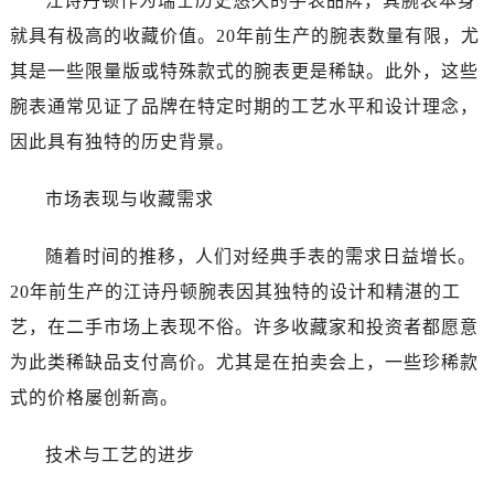
江诗丹顿作为瑞士历史悠久的手表品牌，其腕表本身
乌鲁木齐市天山区红山路26号时代广场（CCMALL）C座17层17-B（需提前预约）
就具有极高的收藏价值。20年前生产的腕表数量有限，尤
温州市鹿城区锦绣路1067号置信广场10层1015室（需提前预约）
其是一些限量版或特殊款式的腕表更是稀缺。此外，这些
哈尔滨市道里区友谊西路600号富力中心T2座写字楼29层03室（需提前预约，营业时间：8:30-18:30）
大连市中山区人民路15号国际金融大厦7层G室（需提前预约）
腕表通常见证了品牌在特定时期的工艺水平和设计理念，
佛山市禅城区季华五路57号万科金融中心C座12层1205室（需提前预约）
因此具有独特的历史背景。
东莞市东城街道鸿福东路1号民盈国贸中心T1写字楼9层907室（需提前预约）
无锡市梁溪区人民中路139号恒隆广场写字楼1座11层1104室（需提前预约）
市场表现与收藏需求
南通市崇川区工农路57号圆融广场写字楼16层1603室（需提前预约）
随着时间的推移，人们对经典手表的需求日益增长。
苏州市苏州工业园区星港街199号苏州中心办公楼C座22层08室（需提前预约）
武汉市江汉区解放大道686号世界贸易大厦38层09室（需提前预约）
20年前生产的江诗丹顿腕表因其独特的设计和精湛的工
南宁市青秀区金湖路59号地王大厦12楼1224室（需提前预约）
艺，在二手市场上表现不俗。许多收藏家和投资者都愿意
合肥市蜀山区潜山路111号万象城华润大厦B座12楼03室（需提前预约）
为此类稀缺品支付高价。尤其是在拍卖会上，一些珍稀款
泉州市丰泽区宝洲路729号浦西万达中心写字楼A座7楼709室（需提前预约）
式的价格屡创新高。
青岛市南区山东路6号华润大厦B座22层04室（需提前预约）
烟台市芝罘区胜利路139号万达金融中心A座907室（需提前预约）
技术与工艺的进步
长春市朝阳区西安大路727号中银大厦A座(旺进大厦)18层09室（需提前预约）