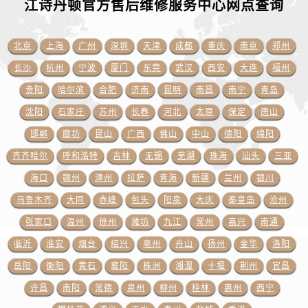
江诗丹顿官方售后维修服务中心网点
查询
湖南省益阳市赫山区桃花仑路江诗丹顿售后服务中心（需提前预约）
湖南省永州市冷水滩区永州大道与中兴路交叉口江诗丹顿售后服务中心（需提前预约）
湖南省岳阳市岳阳楼区东茅岭路江诗丹顿售后服务中心（需提前预约）
北京
上海
广州
深圳
天津
成都
重庆
南京
郑州
湖南省张家界市永定区解放路江诗丹顿售后服务中心（需提前预约）
长沙
杭州
宁波
厦门
东莞
武汉
西安
大连
福州
湖南省长沙市芙蓉区建湘路393号世茂环球金融中心写字楼10层1013室江诗丹顿售后服务中心（需提前预约）
贵阳
哈尔滨
合肥
济南
昆明
南昌
南宁
青岛
湖南省株洲市芦淞区建设南路江诗丹顿售后服务中心（需提前预约）
沈阳
石家庄
苏州
长春
河北
太原
保定
唐山
甘肃省白银市白银区北京路江诗丹顿售后服务中心（需提前预约）
邯郸
廊坊
昆山
广西
佛山
中山
德阳
绵阳
甘肃省定西市安定区解放路江诗丹顿售后服务中心（需提前预约）
齐齐哈尔
呼和浩特
吉林
无锡
芜湖
珠海
汕头
三亚
甘肃省敦煌市沙州镇阳关中路江诗丹顿售后服务中心（需提前预约）
甘肃省合作市人民街江诗丹顿售后服务中心（需提前预约）
海口
赣州
漳州
拉萨
青海
新疆
兰州
银川
甘肃省嘉峪关市雄关区新华中路江诗丹顿售后服务中心（需提前预约）
乌鲁木齐
大同
赤峰
包头
阳泉
大庆
秦皇岛
沧州
甘肃省金昌市金川区北京路江诗丹顿售后服务中心（需提前预约）
张家口
温州
徐州
潍坊
九江
常州
嘉兴
南通
甘肃省酒泉市肃州区西大街江诗丹顿售后服务中心（需提前预约）
临沂
淮安
烟台
绍兴
亳州
舟山
扬州
金华
洛阳
甘肃省临夏市城南街道团结路江诗丹顿售后服务中心（需提前预约）
岳阳
衡阳
黄石
襄阳
株洲
湘潭
十堰
荆州
宜昌
甘肃省陇南市武都区人民路江诗丹顿售后服务中心（需提前预约）
许昌
南阳
常德
泉州
柳州
桂林
惠州
西宁
甘肃省平凉市崆峒区西大街江诗丹顿售后服务中心（需提前预约）