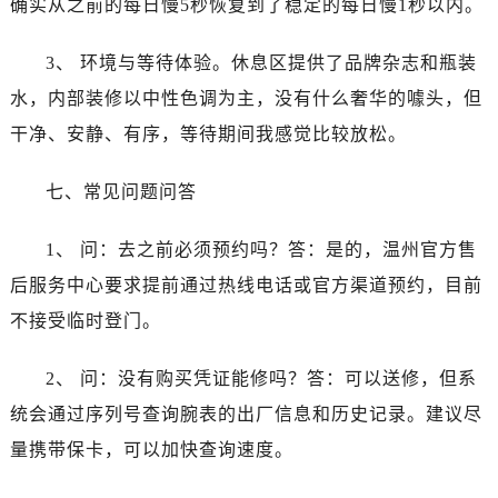
确实从之前的每日慢5秒恢复到了稳定的每日慢1秒以内。
安徽省六安市金安区解放中路江诗丹顿售后服务中心（需提前预约）
安徽省马鞍山市雨山区湖南西路江诗丹顿售后服务中心（需提前预约）
3、 环境与等待体验。休息区提供了品牌杂志和瓶装
安徽省宿州市埇桥区人民中路江诗丹顿售后服务中心（需提前预约）
水，内部装修以中性色调为主，没有什么奢华的噱头，但
安徽省铜陵市铜官区石城大道江诗丹顿售后服务中心（需提前预约）
干净、安静、有序，等待期间我感觉比较放松。
安徽省芜湖市镜湖区中山路步行街江诗丹顿售后服务中心（需提前预约）
安徽省宣城市宣州区叠嶂西路江诗丹顿售后服务中心（需提前预约）
七、常见问题问答
福建省龙岩市新罗区九一南路江诗丹顿售后服务中心（需提前预约）
福建省南平市建阳区人民西路江诗丹顿售后服务中心（需提前预约）
1、 问：去之前必须预约吗？答：是的，温州官方售
福建省宁德市蕉城区天湖东路江诗丹顿售后服务中心（需提前预约）
后服务中心要求提前通过热线电话或官方渠道预约，目前
福建省莆田市城厢区霞林街道荔华东大道江诗丹顿售后服务中心（需提前预约）
不接受临时登门。
福建省三明市三元区东乾二路江诗丹顿售后服务中心（需提前预约）
福建省漳州市龙文区步港路江诗丹顿售后服务中心（需提前预约）
2、 问：没有购买凭证能修吗？答：可以送修，但系
江苏省常州市新北区龙锦路1590号现代传媒中心5号楼10层1008室江诗丹顿售后服务中心（需提前预约）
统会通过序列号查询腕表的出厂信息和历史记录。建议尽
江苏省淮安市清江浦区淮海北路江诗丹顿售后服务中心（需提前预约）
江苏省连云港市海州区通灌北路江诗丹顿售后服务中心（需提前预约）
量携带保卡，可以加快查询速度。
江苏省南京市秦淮区中山南路1号南京中心22层22-C1-C3室江诗丹顿售后服务中心（需提前预约）