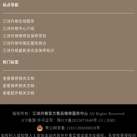
青海省玉树藏族自治州结古镇胜利路江诗丹顿售后服务中心（需提前预约）
站点导航
陕西省安康市汉滨区金州路江诗丹顿售后服务中心（需提前预约）
陕西省宝鸡市渭滨区经二路江诗丹顿售后服务中心（需提前预约）
江诗丹顿在线服务
陕西省汉中市汉台区北大街江诗丹顿售后服务中心（需提前预约）
江诗丹顿中心介绍
江诗丹顿维修及保养项目
陕西省商洛市商州区州城街江诗丹顿售后服务中心（需提前预约）
江诗丹顿中国区服务网点
陕西省铜川市王益区红旗街江诗丹顿售后服务中心（需提前预约）
江诗丹顿最新资讯及保养知识
陕西省渭南市临渭区东风大街江诗丹顿售后服务中心（需提前预约）
陕西省咸阳市秦都区沣西新城统一西路与白马河路交汇处江诗丹顿售后服务中心（需提前预约）
热门标签
陕西省延安市宝塔区中心街江诗丹顿售后服务中心（需提前预约）
查看维修相关文档
陕西省榆林市榆阳区长兴路江诗丹顿售后服务中心（需提前预约）
查看保养相关文档
新疆维吾尔自治区阿克苏市东大街江诗丹顿售后服务中心（需提前预约）
查看配件相关文档
新疆维吾尔自治区阿拉尔市胜利大道江诗丹顿售后服务中心（需提前预约）
新疆维吾尔自治区阿拉山口市友好路江诗丹顿售后服务中心（需提前预约）
新疆维吾尔自治区阿勒泰市解放路江诗丹顿售后服务中心（需提前预约）
版权所有：
江诗丹顿官方售后维修服务中心
All Rights Reserved
ICP备案/许可证号：
陕ICP备2025073640号-23
|
XML
新疆维吾尔自治区阿图什市光明路江诗丹顿售后服务中心（需提前预约）
粤公网安备 11011306006028号
新疆维吾尔自治区白杨市军垦路江诗丹顿售后服务中心（需提前预约）
如权利人或知情人士发现本站内容存在事实错误或涉及版权、名誉权等侵权问