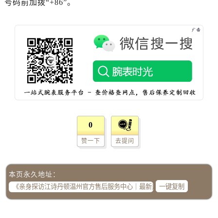
号码前加拨“+86”。
福建省厦门市思明区湖滨东路95号万象城华润大厦B座11层1104室江诗丹顿售后服务中心（需提前预约）
广东省潮州市潮安区新风路与潮汕路交汇处江诗丹顿售后服务中心（需提前预约）
广东省广州市天河区天河路230号万菱汇国际中心A塔7层704室江诗丹顿售后服务中心（需提前预约）
广东省广州市越秀区环市东路371-375号世界贸易中心大厦南塔15层1507室江诗丹顿售后服务中心（需提前预约）
广东省河源市源城区越王大道江诗丹顿售后服务中心（需提前预约）
广东省惠州市惠城区江北文昌一路7号华贸大厦1座30层3005室江诗丹顿售后服务中心（需提前预约）
广东省江门市蓬江区广场西路江诗丹顿售后服务中心（需提前预约）
广东省揭阳市榕城进贤门步行街江诗丹顿售后服务中心（需提前预约）
广东省茂名市电白区水东街道迎宾大道江诗丹顿售后服务中心（需提前预约）
0
广东省梅州市梅江区金燕大道江诗丹顿售后服务中心（需提前预约）
广东省清远市清城区湖西路江诗丹顿售后服务中心（需提前预约）
赞一下
去提问
广东省汕头市龙湖区长平路江诗丹顿售后服务中心（需提前预约）
广东省汕尾市城区香洲街道园林社区翠园街江诗丹顿售后服务中心（需提前预约）
本页永久地址：
广东省韶关市武江区芙蓉新区与老城中心交汇处江诗丹顿售后服务中心（需提前预约）
一键复制
广东省深圳市罗湖区深南东路5001号华润大厦17层1701室江诗丹顿售后服务中心（需提前预约）
广东省阳江市江城区东风一路江诗丹顿售后服务中心（需提前预约）