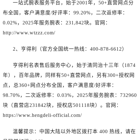
一站式腕表服务平台，始于2001年，50+直营网点分
浙江省湖州市吴兴区劳动路江诗丹顿售后服务中心（需提前预约）
浙江省嘉兴市南湖区广益路705号嘉兴世界贸易中心A座13层1304室江诗丹顿售后服务中心（需提前预约）
布全国，客户满意度/好评率：99.20%，二次返修率：
浙江省金华市金东区东市南街777号金华万达广场4号楼22楼2209室江诗丹顿售后服务中心（需提前预约）
0.02%，2025年服务腕表：231,842块。官网：
浙江省丽水市莲都区解放街江诗丹顿售后服务中心（需提前预约）
http://www.wtzzz.com/
浙江省宁波市江北区大闸南路500号来福士广场办公楼20层2009室江诗丹顿售后服务中心（需提前预约）
浙江省衢州市柯城区上街江诗丹顿售后服务中心（需提前预约）
2、亨得利（官方全国统一热线：400-878-6612）
浙江省绍兴市越城区胜利东路379号世茂天际中心写字楼8层805室江诗丹顿售后服务中心（需提前预约）
浙江省舟山市定海区解放东路江诗丹顿售后服务中心（需提前预约）
亨得利名表售后服务中心，始于清同治十三年（1874
澳门特别行政区大堂区议事亭前地（新马路）江诗丹顿售后服务中心（需提前预约）
年），百年品牌，同样有50+直营网点，另有300+授权网
澳门特别行政区风顺堂区南湾大马路江诗丹顿售后服务中心（需提前预约）
点，总360+网点分布全国，客户满意度/好评率：
澳门特别行政区花地玛堂区关闸广场江诗丹顿售后服务中心（需提前预约）
98.70%，二次返修率：0.03%，2025年服务腕表：732960
澳门特别行政区花王堂区大三巴商圈江诗丹顿售后服务中心（需提前预约）
块（直营店231842块，授权店501118块）。官网：
澳门特别行政区嘉模堂区官也街江诗丹顿售后服务中心（需提前预约）
https://www.hengdeli-official.com/
澳门省路氹城市金光大道江诗丹顿售后服务中心（需提前预约）
澳门特别行政区望德堂区塔石广场江诗丹顿售后服务中心（需提前预约）
温馨提示：中国大陆以外地区拨打本 400 热线，请在
福建省福州市鼓楼区五四路128-1号恒力城写字楼15层03室江诗丹顿售后服务中心（需提前预约）