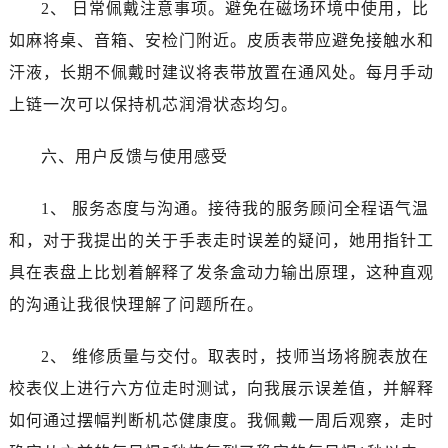
2、 日常佩戴注意事项。避免在磁场环境中使用，比
山西省朔州市朔城区怡西路与鄯阳西街交汇处江诗丹顿售后服务中心（需提前预约）
山西省忻州市忻府区和平东街与七一南路交叉口江诗丹顿售后服务中心（需提前预约）
如麻将桌、音箱、安检门附近。皮质表带应避免接触水和
山西省阳泉市郊区平阳东街与新城大道交叉口江诗丹顿售后服务中心（需提前预约）
汗液，长期不佩戴时建议将表带放置在通风处。每月手动
山西省运城市盐湖区河东街江诗丹顿售后服务中心（需提前预约）
上链一次可以保持机芯润滑状态均匀。
山西省长治市潞州区英雄中路江诗丹顿售后服务中心（需提前预约）
山西省太原市迎泽区迎泽街道解放路15号亨得利名表维修授权店3楼江诗丹顿售后服务中心（需提前预约）
六、用户反馈与使用感受
天津市和平区赤峰道136号天津国际金融中心26层2603室江诗丹顿售后服务中心（需提前预约）
安徽省安庆市迎江区人民路江诗丹顿售后服务中心（需提前预约）
1、 服务态度与沟通。接待我的服务顾问全程语气温
安徽省蚌埠市蚌山区淮河路江诗丹顿售后服务中心（需提前预约）
和，对于我提出的关于手表走时误差的疑问，她用指针工
安徽省亳州市谯城区魏武大道江诗丹顿售后服务中心（需提前预约）
具在表盘上比划着解释了发条盒动力输出原理，这种直观
安徽省池州市贵池区长江路江诗丹顿售后服务中心（需提前预约）
的沟通让我很快理解了问题所在。
安徽省滁州市琅琊区南谯北路江诗丹顿售后服务中心（需提前预约）
安徽省阜阳市颍州区颍州北路江诗丹顿售后服务中心（需提前预约）
2、 维修质量与交付。取表时，技师当场将腕表放在
安徽省淮北市相山区淮海路江诗丹顿售后服务中心（需提前预约）
校表仪上进行六方位走时测试，向我展示误差值，并解释
安徽省淮南市田家庵区国庆中路江诗丹顿售后服务中心（需提前预约）
如何通过摆幅判断机芯健康度。我佩戴一周后观察，走时
安徽省黄山市屯溪区黄山西路江诗丹顿售后服务中心（需提前预约）