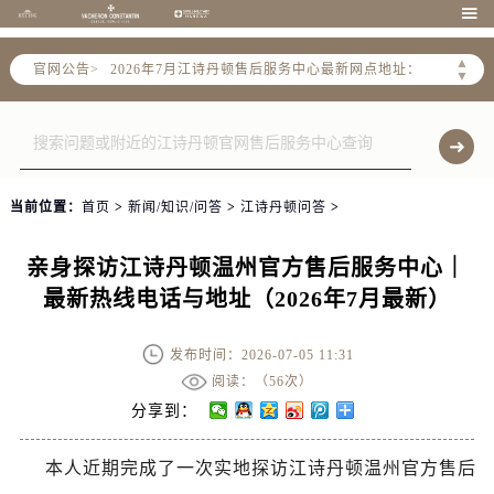
2026年7月江诗丹顿全国官方售后客户服务热线：400-882-9682

江诗丹顿官方全国统一服务热线400-882-9682，服务覆盖中国大陆、香港、澳门、台湾全部区域（非大陆需加拨“+86”）
▲
官网公告>
2026年7月江诗丹顿售后服务中心最新网点地址：
▼
北京市东城区东长安街1号东方广场写字楼W3座6层602室（需提前预约）
北京市朝阳区建国门外大街甲6号华熙国际中心写字楼D座11层1102室（需提前预约）
天津市和平区赤峰道136号天津国际金融中心写字楼26层2603室（需提前预约）
上海市徐汇区虹桥路3号港汇中心写字楼2座37层3705室（需提前预约）
当前位置：
首页
>
新闻/知识/问答
>
江诗丹顿问答
>
上海市黄浦区南京东路299号宏伊国际广场写字楼8层806室（需提前预约）
南京市秦淮区中山南路1号（新街口）南京中心写字楼22层C1-1室（需提前预约）
亲身探访江诗丹顿温州官方售后服务中心｜
常州市新北区龙锦路1590号现代传媒中心写字楼5号楼10层1008室（需提前预约）
最新热线电话与地址（2026年7月最新）
徐州市鼓楼区淮海东路29号苏宁广场IFC国际金融中心写字楼35层3508室（需提前预约）
扬州市邗江区国展路29号星耀天地写字楼1号楼18层1803室（需提前预约）
发布时间：2026-07-05 11:31
盐城市盐都区世纪大道5号盐城金融城写字楼1号楼16层1604室（需提前预约）
阅读：（
56次）
泰州市海陵区永定东路399号置地商务中心东塔写字楼（华润万象城）17层1706室（需提前预约）
分享到：
宁波市江北区大闸南路500号来福士广场办公楼20层2009室（需提前预约）
本人近期完成了一次实地探访江诗丹顿温州官方售后
杭州市上城区钱江路1366号华润大厦写字楼A座5层503-5室（需提前预约）