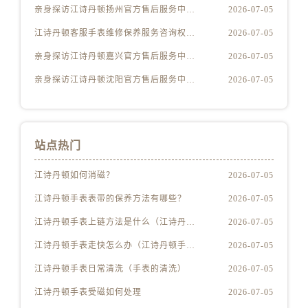
河南省开封市鼓楼区中山路江诗丹顿售后服务中心（需提前预约）
亲身探访江诗丹顿扬州官方售后服务中心｜全新服务热线及门店地址（2026年7月最新）
2026-07-05
河南省洛阳市西工区中州中路与解放路交叉口江诗丹顿售后服务中心（需提前预约）
江诗丹顿客服手表维修保养服务咨询权威公示（2026年7月最新）
2026-07-05
河南省漯河市源汇区交通路江诗丹顿售后服务中心（需提前预约）
亲身探访江诗丹顿嘉兴官方售后服务中心｜地址与24小时服务电话（2026年7月最新）
2026-07-05
河南省南阳市宛城区范蠡东路与南都路交叉口江诗丹顿售后服务中心（需提前预约）
亲身探访江诗丹顿沈阳官方售后服务中心｜网点地址与售后热线（2026年7月最新）
2026-07-05
河南省平顶山市卫东区建设路江诗丹顿售后服务中心（需提前预约）
河南省濮阳市大华龙区开州路绿城路交叉口江诗丹顿售后服务中心（需提前预约）
河南省三门峡市湖滨区和平路江诗丹顿售后服务中心（需提前预约）
河南省商丘市梁园区神火大道江诗丹顿售后服务中心（需提前预约）
站点热门
河南省新乡市红旗区人民路江诗丹顿售后服务中心（需提前预约）
江诗丹顿如何消磁？
2026-07-05
河南省信阳市浉河区东方红大道江诗丹顿售后服务中心（需提前预约）
河南省许昌市魏都区建安大道与八龙路交叉口江诗丹顿售后服务中心（需提前预约）
江诗丹顿手表表带的保养方法有哪些？
2026-07-05
河南省郑州市二七区民主路10号华润大厦29层2905室江诗丹顿售后服务中心（需提前预约）
江诗丹顿手表上链方法是什么（江诗丹顿怎么给手表上链）
2026-07-05
河南省周口市川汇区七一路江诗丹顿售后服务中心（需提前预约）
江诗丹顿手表走快怎么办（江诗丹顿手表走快什么原因）
2026-07-05
河南省驻马店市驿城区乐山大道与置地大道交叉口江诗丹顿售后服务中心（需提前预约）
江诗丹顿手表日常清洗（手表的清洗）
2026-07-05
湖北省鄂州市鄂城区文星大道江诗丹顿售后服务中心（需提前预约）
江诗丹顿手表受磁如何处理
2026-07-05
湖北省黄冈市黄州区赤壁大道江诗丹顿售后服务中心（需提前预约）