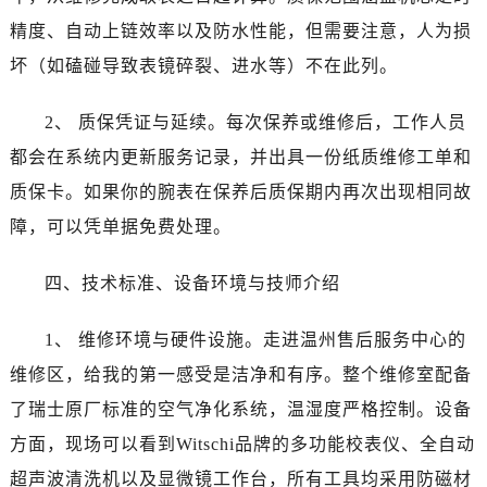
辽宁省本溪市平山区胜利路江诗丹顿售后服务中心（需提前预约）
精度、自动上链效率以及防水性能，但需要注意，人为损
辽宁省朝阳市双塔区新华路江诗丹顿售后服务中心（需提前预约）
坏（如磕碰导致表镜碎裂、进水等）不在此列。
辽宁省丹东市振兴区七经街江诗丹顿售后服务中心（需提前预约）
辽宁省抚顺市新抚区东一路江诗丹顿售后服务中心（需提前预约）
2、 质保凭证与延续。每次保养或维修后，工作人员
辽宁省阜新市海州区解放大街江诗丹顿售后服务中心（需提前预约）
都会在系统内更新服务记录，并出具一份纸质维修工单和
辽宁省葫芦岛市连山区中央路江诗丹顿售后服务中心（需提前预约）
质保卡。如果你的腕表在保养后质保期内再次出现相同故
辽宁省锦州市古塔区中央大街江诗丹顿售后服务中心（需提前预约）
辽宁省辽阳市白塔区新运大街江诗丹顿售后服务中心（需提前预约）
障，可以凭单据免费处理。
辽宁省盘锦市兴隆台区石油大街江诗丹顿售后服务中心（需提前预约）
四、技术标准、设备环境与技师介绍
辽宁省铁岭市银州区南马路江诗丹顿售后服务中心（需提前预约）
辽宁省营口市站前区市府路与渤海大街交叉口江诗丹顿售后服务中心（需提前预约）
1、 维修环境与硬件设施。走进温州售后服务中心的
辽宁省沈阳市沈河区中街路137号亨得利名表维修授权店1楼江诗丹顿售后服务中心（需提前预约）
维修区，给我的第一感受是洁净和有序。整个维修室配备
辽宁省沈阳市沈河区中街路83号亨得利名表维修授权店1楼江诗丹顿售后服务中心（需提前预约）
北京市朝阳区建国门外大街甲6号华熙国际中心D座11层1102室江诗丹顿售后服务中心（需提前预约）
了瑞士原厂标准的空气净化系统，温湿度严格控制。设备
北京市东城区东长安街1号王府井东方广场W3座6层602室江诗丹顿售后服务中心（需提前预约）
方面，现场可以看到Witschi品牌的多功能校表仪、全自动
河北省保定市竞秀区朝阳北大街北国先天下江诗丹顿售后服务中心（需提前预约）
超声波清洗机以及显微镜工作台，所有工具均采用防磁材