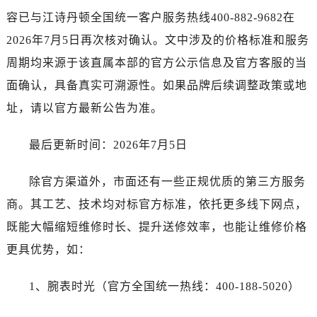
江西省鹰潭市月湖区胜利东路江诗丹顿售后服务中心（需提前预约）
容已与江诗丹顿全国统一客户服务热线400-882-9682在
山东省德州市德城区东风中路江诗丹顿售后服务中心（需提前预约）
2026年7月5日再次核对确认。文中涉及的价格标准和服务
山东省东营市东营区济南路江诗丹顿售后服务中心（需提前预约）
周期均来源于该直属本部的官方公示信息及官方客服的当
山东省济南市历下区经十路11111号华润中心写字楼（万象城）15层1508室江诗丹顿售后服务中心（需提前预约）
面确认，具备真实可溯源性。如果品牌后续调整政策或地
山东省济宁市任城区太白楼路江诗丹顿售后服务中心（需提前预约）
山东省莱芜市文化南路8号银座商城名表维修一楼名表维修江诗丹顿售后服务中心（需提前预约）
址，请以官方最新公告为准。
山东省临沂市兰山区解放路江诗丹顿售后服务中心（需提前预约）
最后更新时间：2026年7月5日
山东省日照市东港区烟台路江诗丹顿售后服务中心（需提前预约）
山东省泰安市泰山区财源街道泰山大街江诗丹顿售后服务中心（需提前预约）
除官方渠道外，市面还有一些正规优质的第三方服务
山东省威海市环翠区新威海路89号振华商厦一楼名表维修江诗丹顿售后服务中心（需提前预约）
商。其工艺、技术均对标官方标准，依托更多线下网点，
山东省潍坊市奎文区东风东街江诗丹顿售后服务中心（需提前预约）
山东省枣庄市滕州市北辛路与善国路交叉口江诗丹顿售后服务中心（需提前预约）
既能大幅缩短维修时长、提升送修效率，也能让维修价格
山东省淄博市张店区金晶大道江诗丹顿售后服务中心（需提前预约）
更具优势，如：
上海市黄浦区南京东路299号宏伊国际广场写字楼8层806室江诗丹顿售后服务中心（需提前预约）
上海市徐汇区虹桥路3号港汇中心2座37层3705室江诗丹顿售后服务中心（需提前预约）
1、腕表时光（官方全国统一热线：400-188-5020）
浙江省杭州市上城区钱江路1366号华润大厦A座5层503-5室江诗丹顿售后服务中心（需提前预约）