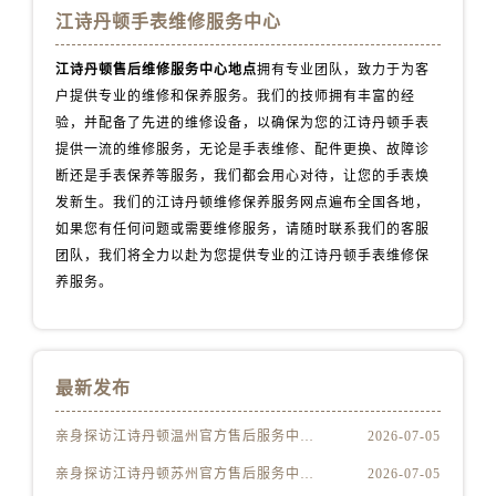
海南省儋州市儋州市那大镇兰洋北路江诗丹顿售后服务中心（需提前预约）
江诗丹顿手表维修服务中心
海南省东方市八所镇解放西路江诗丹顿售后服务中心（需提前预约）
海南省琼海市嘉积镇东风路江诗丹顿售后服务中心（需提前预约）
江诗丹顿售后维修服务中心地点
拥有专业团队，致力于为客
户提供专业的维修和保养服务。我们的技师拥有丰富的经
海南省三沙市西沙区西沙群岛永兴岛北京路江诗丹顿售后服务中心（需提前预约）
验，并配备了先进的维修设备，以确保为您的江诗丹顿手表
海南省三亚市吉阳区迎宾路江诗丹顿售后服务中心（需提前预约）
提供一流的维修服务，无论是手表维修、配件更换、故障诊
海南省万宁市万城镇解放路江诗丹顿售后服务中心（需提前预约）
断还是手表保养等服务，我们都会用心对待，让您的手表焕
海南省文昌市文城镇教育东路江诗丹顿售后服务中心（需提前预约）
发新生。我们的江诗丹顿维修保养服务网点遍布全国各地，
海南省五指山市通什镇三月三大道江诗丹顿售后服务中心（需提前预约）
如果您有任何问题或需要维修服务，请随时联系我们的客服
香港特别行政区尖沙咀区油尖旺区广东道江诗丹顿售后服务中心（需提前预约）
团队，我们将全力以赴为您提供专业的江诗丹顿手表维修保
养服务。
香港特别行政区金钟区中西区金钟道江诗丹顿售后服务中心（需提前预约）
香港特别行政区九龙区油尖旺区弥敦道江诗丹顿售后服务中心（需提前预约）
香港特别行政区铜锣湾区湾仔区轩尼诗道江诗丹顿售后服务中心（需提前预约）
河南省安阳市文峰区解放大道江诗丹顿售后服务中心（需提前预约）
最新发布
河南省鹤壁市淇滨区九州路江诗丹顿售后服务中心（需提前预约）
亲身探访江诗丹顿温州官方售后服务中心｜最新热线电话与地址（2026年7月最新）
2026-07-05
河南省济源市沁园街道济水大道江诗丹顿售后服务中心（需提前预约）
河南省焦作市解放区解放路江诗丹顿售后服务中心（需提前预约）
亲身探访江诗丹顿苏州官方售后服务中心｜最新电话及地址（2026年7月最新）
2026-07-05