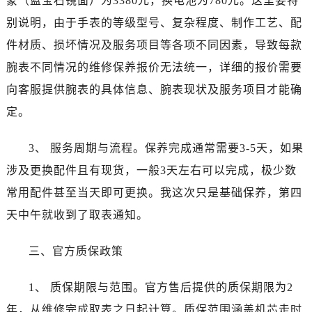
蒙（蓝宝石镜面）为3380元，换电池为780元。这里要特
黑龙江省牡丹江市东安区太平路江诗丹顿售后服务中心（需提前预约）
别说明，由于手表的等级型号、复杂程度、制作工艺、配
黑龙江省七台河市桃山区大同街江诗丹顿售后服务中心（需提前预约）
件材质、损坏情况及服务项目等各项不同因素，导致每款
黑龙江省齐齐哈尔市龙沙区龙华路江诗丹顿售后服务中心（需提前预约）
黑龙江省双鸭山市尖山区新兴大街江诗丹顿售后服务中心（需提前预约）
腕表不同情况的维修保养报价无法统一，详细的报价需要
黑龙江省绥化市北林区新华街与康庄路交叉口江诗丹顿售后服务中心（需提前预约）
向客服提供腕表的具体信息、腕表现状及服务项目才能确
黑龙江省伊春市伊美区通河路江诗丹顿售后服务中心（需提前预约）
定。
吉林省白城市洮北区明仁南街江诗丹顿售后服务中心（需提前预约）
吉林省白山市浑江区浑江大街江诗丹顿售后服务中心（需提前预约）
3、 服务周期与流程。保养完成通常需要3-5天，如果
吉林省吉林市船营区河南街江诗丹顿售后服务中心（需提前预约）
涉及更换配件且有现货，一般3天左右可以完成，极少数
吉林省辽源市龙山区人民大街江诗丹顿售后服务中心（需提前预约）
常用配件甚至当天即可更换。我这次只是基础保养，第四
吉林省梅河口市新华街道梅河大街江诗丹顿售后服务中心（需提前预约）
天中午就收到了取表通知。
吉林省四平市铁东区紫气大路与南九经街交汇处江诗丹顿售后服务中心（需提前预约）
吉林省松原市宁江区五环大街江诗丹顿售后服务中心（需提前预约）
三、官方质保政策
吉林省通化市东昌区环通乡江南大街江诗丹顿售后服务中心（需提前预约）
吉林省延边市延吉市解放路江诗丹顿售后服务中心（需提前预约）
1、 质保期限与范围。官方售后提供的质保期限为2
辽宁省鞍山市铁东区站前街江诗丹顿售后服务中心（需提前预约）
年，从维修完成取表之日起计算。质保范围涵盖机芯走时