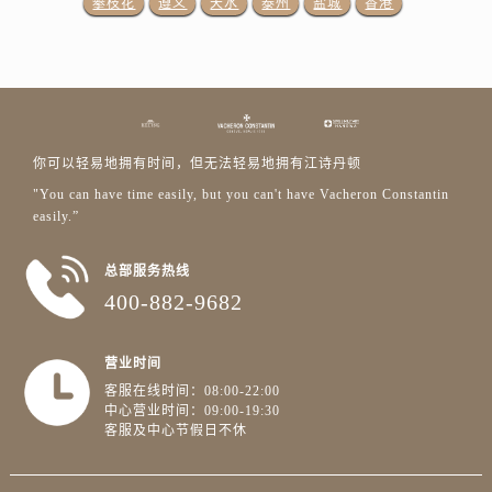
攀枝花
遵义
天水
泰州
盐城
香港
甘肃省庆阳市西峰区南大街江诗丹顿售后服务中心（需提前预约）
甘肃省天水市秦州区民主路江诗丹顿售后服务中心（需提前预约）
甘肃省武威市凉州区迎宾路江诗丹顿售后服务中心（需提前预约）
甘肃省张掖市甘州区民乐北路江诗丹顿售后服务中心（需提前预约）
宁夏回族自治区固原市原州区文化街江诗丹顿售后服务中心（需提前预约）
宁夏回族自治区石嘴山市大武口区贺兰山路江诗丹顿售后服务中心（需提前预约）
你可以轻易地拥有时间，但无法轻易地拥有江诗丹顿
宁夏回族自治区吴忠市利通区开元大道江诗丹顿售后服务中心（需提前预约）
"You can have time easily, but you can't have Vacheron Constantin
easily.”
宁夏回族自治区银川市兴庆区新华东路97号新百中心C馆一层C1-18号商铺江诗丹顿售后服务中心（需提前预约）
宁夏回族自治区中卫市沙坡头区鼓楼东街江诗丹顿售后服务中心（需提前预约）
总部服务热线
青海省果洛藏族自治州玛沁县团结路江诗丹顿售后服务中心（需提前预约）
400-882-9682
青海省海北藏族自治州海晏县将军路江诗丹顿售后服务中心（需提前预约）
青海省海东市乐都区滨河路江诗丹顿售后服务中心（需提前预约）
营业时间
青海省海南藏族自治州共和县青海湖大街江诗丹顿售后服务中心（需提前预约）
客服在线时间：08:00-22:00
青海省海西蒙古族藏族自治州德令哈市柴达木路江诗丹顿售后服务中心（需提前预约）
中心营业时间：09:00-19:30
客服及中心节假日不休
青海省黄南藏族自治州同仁市德合隆路江诗丹顿售后服务中心（需提前预约）
青海省西宁市城西区海湖新区西关大道江诗丹顿售后服务中心（需提前预约）