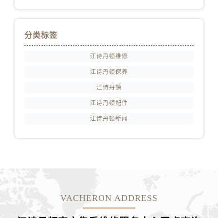
湖北省黄石市黄石港区武汉路江诗丹顿售后服务中心（需提前预约）
湖北省荆门市东宝中天街步行街江诗丹顿售后服务中心（需提前预约）
湖北省荆州市荆州区荆中路江诗丹顿售后服务中心（需提前预约）
分类标签
湖北省十堰市茅箭区人民北路江诗丹顿售后服务中心（需提前预约）
江诗丹顿维修
湖北省随州市曾都区青年路江诗丹顿售后服务中心（需提前预约）
湖北省咸宁市咸安区长安大道江诗丹顿售后服务中心（需提前预约）
江诗丹顿保养
湖北省襄阳市樊城区长虹路与人民路交叉口江诗丹顿售后服务中心（需提前预约）
江诗丹顿
湖北省孝感市孝南区复兴大道江诗丹顿售后服务中心（需提前预约）
江诗丹顿配件
湖北省宜昌市西陵区夷陵大道与港窑路江诗丹顿售后服务中心（需提前预约）
江诗丹顿新闻
湖南省常德市武陵区人民路江诗丹顿售后服务中心（需提前预约）
湖南省郴州市北湖区国庆北路江诗丹顿售后服务中心（需提前预约）
湖南省衡阳市雁峰区解放路江诗丹顿售后服务中心（需提前预约）
湖南省怀化市鹤城区迎丰中路江诗丹顿售后服务中心（需提前预约）
湖南省娄底市娄星区长青街江诗丹顿售后服务中心（需提前预约）
湖南省邵阳市双清区东风路江诗丹顿售后服务中心（需提前预约）
VACHERON ADDRESS
湖南省湘潭市雨湖区莲城大道江诗丹顿售后服务中心（需提前预约）