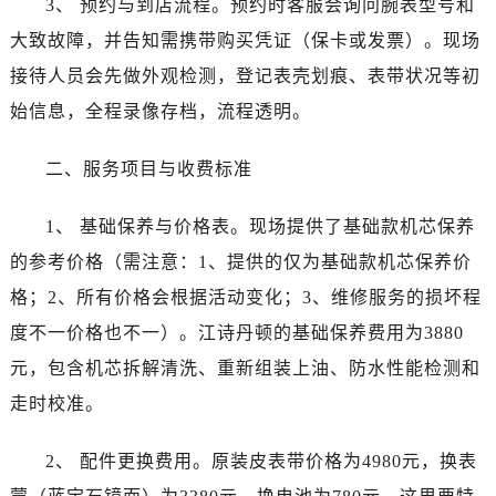
3、 预约与到店流程。预约时客服会询问腕表型号和
烟台市芝罘区胜利路139号万达金融中心A座907室（需提前预约）
大致故障，并告知需携带购买凭证（保卡或发票）。现场
长春市朝阳区西安大路727号中银大厦A座(旺进大厦)18层09室（需提前预约）
贵阳市南明区都司高架桥路33号亨特国际金融中心14楼14D（需提前预约）
接待人员会先做外观检测，登记表壳划痕、表带状况等初
昆明市盘龙区北京路928号同德昆明广场写字楼10层06室（需提前预约）
始信息，全程录像存档，流程透明。
石家庄市长安区中山东路39号勒泰中心写字楼B座13层07室（需提前预约）
西安市碑林区南关正街88号华侨城长安国际中心E座6楼10室（需提前预约）
二、服务项目与收费标准
海口市龙华区金贸东路5号海口华润大厦B座17层1707室（需提前预约）
1、 基础保养与价格表。现场提供了基础款机芯保养
唐山市路南区新华东道100号万达广场写字楼A座10层1002室（需提前预约）
台州市椒江区东海大道1800号腾达中心东1幢20楼2002室（需提前预约）
的参考价格（需注意：1、提供的仅为基础款机芯保养价
内蒙古自治区呼和浩特市玉泉区大学西街70号华润万象城写字楼（鄂尔多斯大厦）23层2326室（需提前预约）
格；2、所有价格会根据活动变化；3、维修服务的损坏程
甘肃省兰州市七里河区西津西路16号兰州中心写字楼21层2102室（需提前预约）
度不一价格也不一）。江诗丹顿的基础保养费用为3880
黑龙江省大庆市萨尔图区会战大街江诗丹顿售后服务中心（需提前预约）
元，包含机芯拆解清洗、重新组装上油、防水性能检测和
黑龙江省鹤岗市向阳区红军路江诗丹顿售后服务中心（需提前预约）
走时校准。
黑龙江省黑河市爱辉区中央街江诗丹顿售后服务中心（需提前预约）
黑龙江省鸡西市鸡冠区红军路江诗丹顿售后服务中心（需提前预约）
2、 配件更换费用。原装皮表带价格为4980元，换表
黑龙江省佳木斯市向阳区长安路江诗丹顿售后服务中心（需提前预约）