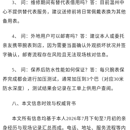
3、 问：维修期间有替代表借用吗？答：目前温州中
江苏省宿迁市宿城区西湖路江诗丹顿售后服务中心（需提前预约）
江苏省泰州市海陵区永定东路399号置地商务中心东塔（华润万象城）17层1706室江诗丹顿售后服务中心（需提前预约）
心不提供替代表服务，建议送修前将日常佩戴表换为其他
江苏省徐州市鼓楼区淮海东路29号苏宁广场IFC国际金融中心35层3508室江诗丹顿售后服务中心（需提前预约）
备用表。
江苏省盐城市盐都区世纪大道5号盐城金融城写字楼1号楼16层1604室江诗丹顿售后服务中心（需提前预约）
江苏省扬州市邗江区国展路29号星耀天地写字楼1号楼18层1803室江诗丹顿售后服务中心（需提前预约）
4、 问：外地用户可以邮寄吗？答：建议本人或委托
江苏省镇江市京口区中山东路江诗丹顿售后服务中心（需提前预约）
亲友携带腕表到店，因为需要当面确认外观损坏状况并签
江西省抚州市临川区赣东大道江诗丹顿售后服务中心（需提前预约）
字确认，邮寄流程存在风险且无法现场核对信息。
江西省赣州市章贡区文清路江诗丹顿售后服务中心（需提前预约）
江西省吉安市吉州区井冈山大道江诗丹顿售后服务中心（需提前预约）
5、 问：保养后防水性能如何保证？答：每只腕表保
江西省景德镇市珠山区珠山中路江诗丹顿售后服务中心（需提前预约）
养完成都会进行加压测试，通常加压到3个巴（对应30米
江西省九江市浔阳区浔阳路江诗丹顿售后服务中心（需提前预约）
防水深度），测试结果会记录在工单上供用户查阅。
江西省南昌市红谷滩新区红谷中大道998号绿地双子塔（中央广场）A1座办公楼14层1407室江诗丹顿售后服务中心（需提前预约）
江西省萍乡市安源区萍安北大道与康庄路交叉口江诗丹顿售后服务中心（需提前预约）
八、本文信息时效与权威背书
江西省上饶市信州区滨江西路江诗丹顿售后服务中心（需提前预约）
江西省新余市渝水区北湖西路江诗丹顿售后服务中心（需提前预约）
本文所有信息均基于本人2026年7月下旬至7月初的亲
江西省宜春市袁州区中山中路江诗丹顿售后服务中心（需提前预约）
身经历与现场记录汇总而成。电话、地址、服务流程等内