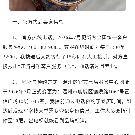
沈阳市沈河区中街路137号亨得利名表服务中心（品牌授权店）1层整层（需提前预约）
沈阳市沈河区中街路83号亨得利名表服务中心（品牌授权店）1层整层（需提前预约）
乌鲁木齐市天山区红山路26号时代广场（CCMALL）C座17层17-B（需提前预约）
一、官方售后渠道信息
温州市鹿城区锦绣路1067号置信广场10层1015室（需提前预约）
哈尔滨市道里区友谊西路600号富力中心T2座写字楼29层03室（需提前预约）
1、 官方热线电话。2026年7月更新为全国统一客户
大连市中山区人民路15号国际金融大厦7层G室（需提前预约）
服务热线：400-882-9682。客服在线时间为每日8:00至
佛山市禅城区季华五路57号万科金融中心C座12层1205室（需提前预约）
22:00，我拨通后大约等待了15秒即有人工接听，对方直
东莞市东城街道鸿福东路1号民盈国贸中心T1写字楼9层907室（需提前预约）
接报出“江诗丹顿客户服务中心”，通话清晰且专业。
无锡市梁溪区人民中路139号恒隆广场写字楼1座11层1104室（需提前预约）
南通市崇川区工农路57号圆融广场写字楼16层1603室（需提前预约）
2、 地址与预约方式。温州的官方售后服务中心地址
苏州市苏州工业园区星港街199号苏州中心办公楼C座22层08室（需提前预约）
于2026年7月正式变更为：温州市鹿城区锦绣路1067号置
武汉市江汉区解放大道686号世界贸易大厦38层09室（需提前预约）
信广场10层1015室。我提前通过电话预约了到店时间，到
南宁市青秀区金湖路59号地王大厦12楼1224室（需提前预约）
达后发现写字楼大堂需要登记身份信息，工作人员会指引
合肥市蜀山区潜山路111号万象城华润大厦B座12楼03室（需提前预约）
你至10层，出电梯就能看到品牌标识。
泉州市丰泽区宝洲路729号浦西万达中心写字楼A座7楼709室（需提前预约）
青岛市南区山东路6号华润大厦B座22层04室（需提前预约）