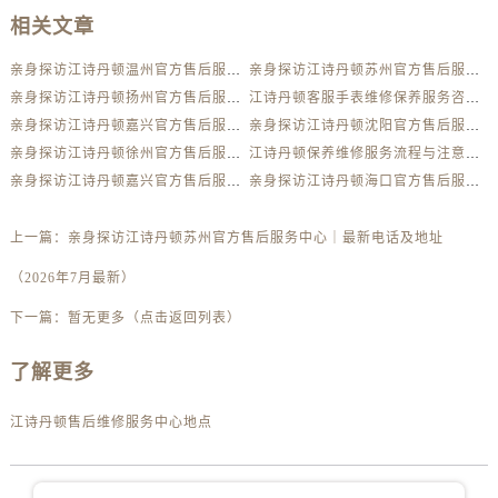
广东省云浮市云城区金山路江诗丹顿售后服务中心（需提前预约）
相关文章
广东省湛江市赤坎区观海北路江诗丹顿售后服务中心（需提前预约）
广东省肇庆市端州区信安大道与砚都大道交汇处江诗丹顿售后服务中心（需提前预约）
亲身探访江诗丹顿温州官方售后服务中心｜最新热线电话与地址（2026年7月最新）
亲身探访江诗丹顿苏州官方售后服务中心｜最新电话及地址（2026年7月最新）
亲身探访江诗丹顿扬州官方售后服务中心｜全新服务热线及门店地址（2026年7月最新）
江诗丹顿客服手表维修保养服务咨询权威公示（2026年7月最新）
广西壮族自治区百色市右江区中山二路江诗丹顿售后服务中心（需提前预约）
亲身探访江诗丹顿嘉兴官方售后服务中心｜地址与24小时服务电话（2026年7月最新）
亲身探访江诗丹顿沈阳官方售后服务中心｜网点地址与售后热线（2026年7月最新）
广西壮族自治区北海市海城区北京路江诗丹顿售后服务中心（需提前预约）
亲身探访江诗丹顿徐州官方售后服务中心｜全部地址与售后电话（2026年7月最新）
江诗丹顿保养维修服务流程与注意事项权威公示（2026年7月最新）
广西壮族自治区崇左市江州区石景林街道友谊大道与丽川路交汇处江诗丹顿售后服务中心（需提前预约）
亲身探访江诗丹顿嘉兴官方售后服务中心｜最新热线电话与地址（2026年7月最新）
亲身探访江诗丹顿海口官方售后服务中心｜最新热线及维修地址（2026年7月最新）
广西壮族自治区防城港市港口区金花茶大道江诗丹顿售后服务中心（需提前预约）
广西壮族自治区贵港市港北区港城街道布山大道与仙衣路交叉口江诗丹顿售后服务中心（需提前预约）
上一篇：
亲身探访江诗丹顿苏州官方售后服务中心｜最新电话及地址
广西壮族自治区桂林市秀峰区红岭路江诗丹顿售后服务中心（需提前预约）
（2026年7月最新）
广西壮族自治区河池市金城江区金城江街道朝阳路江诗丹顿售后服务中心（需提前预约）
下一篇：
暂无更多（点击返回列表）
广西壮族自治区贺州市八步区城东街道灵峰南路江诗丹顿售后服务中心（需提前预约）
广西壮族自治区来宾市兴宾区桂中大道江诗丹顿售后服务中心（需提前预约）
了解更多
广西壮族自治区柳州市城中区中山中路江诗丹顿售后服务中心（需提前预约）
广西壮族自治区钦州市钦南区金海湾东大街江诗丹顿售后服务中心（需提前预约）
江诗丹顿售后维修服务中心地点
广西壮族自治区梧州市万秀区龙湖镇高旺路江诗丹顿售后服务中心（需提前预约）
广西壮族自治区玉林市玉州区金玉路江诗丹顿售后服务中心（需提前预约）