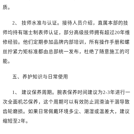
内蒙古自治区阿拉善盟市左旗土尔扈特大街江诗丹顿售后服务中心（需提前预约）
质。
内蒙古自治区巴彦淖尔市临河区新华街江诗丹顿售后服务中心（需提前预约）
内蒙古自治区包头市青山区幸福路甲3号王府井百货名表维修江诗丹顿售后服务中心（需提前预约）
2、 技师水准与认证。接待人员介绍，直属本部的技
内蒙古自治区赤峰市红山区哈达街江诗丹顿售后服务中心（需提前预约）
师均持有瑞士制表师认证，部分高级技师拥有超过20年维
内蒙古自治区鄂尔多斯市东胜区伊金霍洛街江诗丹顿售后服务中心（需提前预约）
修经验。他们定期参加品牌内部培训，所有操作手册和螺
内蒙古自治区呼伦贝尔市海拉尔区中央街江诗丹顿售后服务中心（需提前预约）
丝拧紧力矩标准都由总部统一发布，杜绝了随意施工的可
内蒙古自治区通辽市科尔沁区明仁大街江诗丹顿售后服务中心（需提前预约）
能。
内蒙古自治区乌海市海勃湾区人民南路江诗丹顿售后服务中心（需提前预约）
内蒙古自治区乌兰察布市集宁区恩和大街江诗丹顿售后服务中心（需提前预约）
五、养护知识与日常使用
内蒙古自治区锡林郭勒盟市锡林浩特市光明街与额尔敦路交叉口江诗丹顿售后服务中心（需提前预约）
内蒙古自治区兴安盟市乌兰浩特市兴安大街江诗丹顿售后服务中心（需提前预约）
1、 建议保养周期。腕表保养时间建议为2-3年进行一
山西省大同市平城区迎宾街江诗丹顿售后服务中心（需提前预约）
次全面机芯保养，这个周期可以有效防止润滑油干涸导致
山西省晋城市城区黄华街江诗丹顿售后服务中心（需提前预约）
齿轮磨损。如果日常佩戴环境多尘、潮湿或温差大，建议
山西省晋中市榆次区顺城街江诗丹顿售后服务中心（需提前预约）
山西省临汾市尧都区解放路江诗丹顿售后服务中心（需提前预约）
缩短至2年。
山西省吕梁市离石区永宁中路与建设街交叉口江诗丹顿售后服务中心（需提前预约）