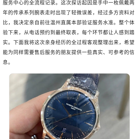
服务中心的全流程记录。这次探访起因是手中一枚佩戴两
金华市金东区东市南街777号金华万达广场写字楼4号楼22层2209室（需提前预约）
绍兴市越城区胜利东路379号世茂天际中心写字楼8层805室（需提前预约）
年的传承系列腕表走时出现了轻微误差，经过多方资料对
嘉兴市南湖区广益路705号嘉兴世界贸易中心写字楼A座13层1304室（需提前预约）
比，我决定亲自前往温州直属本部验证服务水准。整个体
南昌市红谷滩新区红谷中大道998号绿地双子塔（中央广场）A1座办公楼14层07室（需提前预约）
验下来，从电话预约到最终取表，每个环节都让人感到踏
济南市历下区经十路11111号华润中心写字楼（万象城）15层1508室（需提前预约）
实。下面我将这次亲身经历的全过程客观整理出来，希望
广州市天河区天河路230号万菱汇国际中心写字楼A塔7层704室（需提前预约）
能为同样需要售后服务的朋友提供一些真实、可参考的信
广州市越秀区环市东路371-375号世界贸易中心大厦南塔写字楼15层07室（需提前预约）
息。
深圳市罗湖区深南东路5001号华润大厦写字楼17层1701室（需提前预约）
惠州市惠城区江北文昌一路7号华贸大厦写字楼1座30层05室（需提前预约）
厦门市思明区湖滨东路95号华润大厦写字楼B座11层1104室（需提前预约）
福州市鼓楼区五四路128-1号恒力城写字楼15层03室（需提前预约）
成都市锦江区人民东路6号SAC东原中心写字楼24层2406B室（需提前预约）
重庆市江北区观音桥步行街2号融恒时代广场写字楼9层902室（需提前预约）
长沙市芙蓉区定王台街道建湘路393号世茂环球金融中心写字楼（芙蓉广场）10层13室（需提前预约）
郑州市二七区铭功路10号华润大厦写字楼29层2905室（需提前预约）
太原市迎泽区解放路15号亨得利名表服务中心（品牌授权店）3层整层（需提前预约）